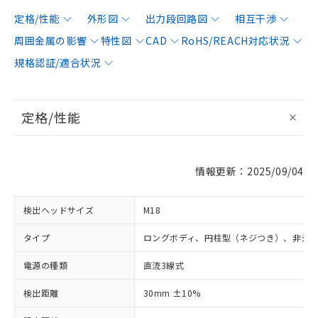
定格/性能
外形図
出力段回路図
相互干渉
周囲金属の影響
特性図
CAD
RoHS/REACH対応状況
規格認証/適合状況
定格/性能
情報更新：2025/09/04
検出ヘッドサイズ
M18
タイプ
ロングボディ、円柱型（ネジつき）、非シ
電源の種類
直流3線式
検出距離
30mm ±10%