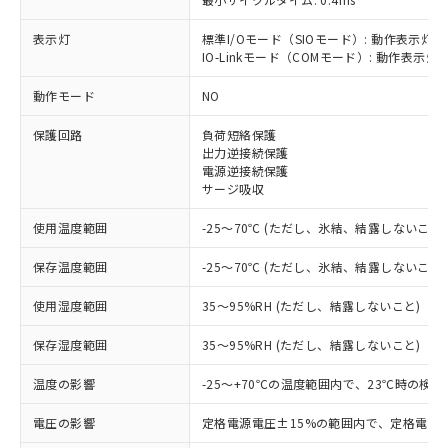
表示灯
標準I/Oモード（SIOモード）: 動作表示灯(
IO-Linkモード（COMモード）: 動作表示灯(
※1 対応状況
動作モード
NO
対応済み：EU RoHS指令（10物質）の
保護回路
負荷短絡保護
非含有に対応した製品が提供可能な商品で
出力逆接続保護
す。
電源逆接続保護
対応予定：EU RoHS指令（10物質）の非含
サージ吸収
ご利用条件
有に対応した製品に切り替える予定のある
商品です。
使用温度範囲
-25～70℃ (ただし、氷結、結露しないこと)
対応予定なし：EU RoHS指令（10物質）の
以下の条件をお読みいただき、同意のうえ
非含有に非対応の商品で、対応品を出す予
保存温度範囲
-25～70℃ (ただし、氷結、結露しないこと)
ご利用ください。
定はありません。
調査・確認中：EU RoHS指令（10物質）の
使用湿度範囲
35～95%RH (ただし、結露しないこと)
本サービスは、当社制御機器事業取扱
※1 中国RoHS○×表
非含有の対応状況を調査中または確認中の
商品の当社在庫状況および標準価格
保存湿度範囲
35～95%RH (ただし、結露しないこと)
商品です。
(税抜)を提供させていただくもので
「○」：最大均質材料含有率が中国RoHSの
非該当品：ライセンス料など無形物で、有
す。
温度の影響
-25～+70℃の温度範囲内で、23℃時の検
基準値以下であることを示します。
害物質有無と関係のない商品です。
当社制御機器事業取扱商品の中には、
「×」：最大均質材料含有率が中国RoHSの
仕入先様の事情により、非含有部品として
本サービスの対象外となる商品もある
電圧の影響
定格電源電圧±15%の範囲内で、定格電源
基準値を超えていることを示します。
いたものが、含有品と判明した場合などや
当社は、これら貴社製品のうち、外国
ことをご了承ください。