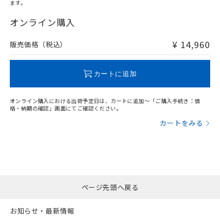
ます。
"対応済み"や非含有の記載がされた商品であっても、流通
在庫等で未対応品が混在する可能性があります。
オンライン購入
非含有品が必要な際は、弊社営業部門もしくは販売店へお
問い合わせください。
¥ 14,960
販売価格（税込）
この製品のRoHS/REACH対応状況ページへ
カートに追加
オンライン購入における出荷予定日は、カートに追加～「ご購入手続き：価
格・納期の確認」画面にてご確認ください。
カートをみる
ページ先頭へ戻る
お知らせ・最新情報