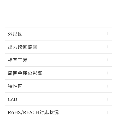
※3 非含有証明書ダウンロード
登録された部品リストについて、当社
および当社の共同利用者が、当社の製
下記の非含有証明書をダウンロードするこ
品・サービスに関するお客様との取
とができます。
合意する
キャンセル
引・商談に必要な範囲で利用すること
をご了承ください。
EU RoHS指令（10物質）の非含有証明書
※当社の共同利用者とは、
"個人情報
外形図
51物質の非含有証明書（当社基準）
の共同利用に関して"
の「1.共同利
※本証明書は発行日時点で非含有を証明す
用者の範囲」に記載されている法人を
情報更新：2025/09/04
るもので、過去に遡って非含有を証明する
出力段回路図
指します。
ものではありません。
外形図
また、RoHS指令のフタル酸エステル類４
情報更新：2025/09/04
相互干渉
物質の対応では、対応完了までの期間は出
荷製品に未対応品が混在することから備考
出力段回路図
情報更新：2025/09/04
欄に対応日を記載しておりました。
周囲金属の影響
既に当社にて対応品への在庫切替を完了
相互干渉
していることから、特段のことがない限
情報更新：2025/09/04
特性図
り、2022年1月12日より割愛しておりま
す。
周囲金属の影響
情報更新：2025/09/04
CAD
検出物体の大きさと材質による影響
ログイン/会員登録いただくと、CADデータをダウンロー
RoHS/REACH対応状況
ドすることができます。