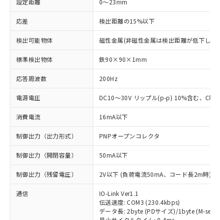
設定距離
0～23mm
応差
検出距離の15%以下
検出可能物体
磁性金属(非磁性金属は検出距離が低下します
標準検出物体
鉄90×90×1mm
応答周波数
200Hz
電源電圧
DC10～30V リップル(p-p) 10%含む、Class
消費電流
16mA以下
制御出力（出力形式）
PNPオープンコレクタ
制御出力（開閉容量）
50mA以下
制御出力（残留電圧）
2V以下 (負荷電流50mA、コード長2m時)
通信
IO-Link Ver1.1
伝送速度: COM3 (230.4kbps)
データ長: 2byte (PDサイズ)/1byte (M-seque
最小サイクルタイム: 0.4ms