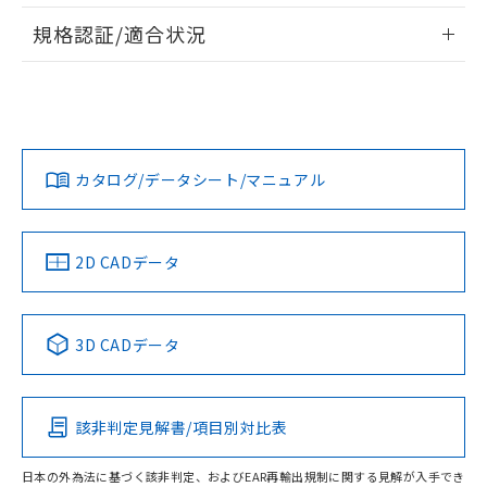
情報更新：2026/7/29
A: 360mm以上、B: 300mm以上
規格認証/適合状況
ログイン/会員登録
EU RoHS
注意事項・凡例
UL認証
CSA認証
CEマーキング
L: 46mm以上、φd: 130mm以上、D: 46mm以上、m:
90mm以上、n: 110mm以上
Yes
Yes
Yes
金属埋め込み
対応状況
対応予定月
※1
※2
ダウンロードデータをご利用いただく前に、以下を必ずお読
みください。
カタログ/データシート/マニュアル
対応済み
ソフトウェアの使用条件
LR型式承認
DNV型式承認
BV型式承認
KR型式承
タイムチャート
（イギリス
（ノルウェー
（フランス
（韓国
船舶規格）
船舶規格）
船舶規格）
船舶規格
中国 RoHS
注意事項・凡例
2D CADデータ
No
No
No
No
l: 50mm以上、φd: 130mm以上、D: 50mm以上、m: 90mm
以上、n: 110mm以上
中国 RoHS表
※1 ※2
検出領域
3D CADデータ
この製品の規格認証/適合状況ページへ
Pb
Hg
Cd
Cr(VI)
その他の認証はこちらのページからご検索ください
該非判定見解書/項目別対比表
X
O
O
O
日本の外為法に基づく該非判定、およびEAR再輸出規制に関する見解が入手でき