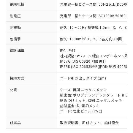
「－」：未確認です。当社販売部門へお問
むを得ず変更することがあります。
為替および外国貿易法に定める商品
絶縁抵抗
在庫状況および標準価格照会結果は、
充電部一括とケース間: 50MΩ以上(DC500V
い合わせください。
（以下｢規制貨物等」という）を輸出
記載している更新日時点での社内デー
*EU RoHS指令（10物質）：
または国外への提供する場合は、日本
耐電圧
充電部一括とケース間: AC1000V 50/60Hz 1
記
タに基づき作成されるものであり、閲
説明
鉛(Pb) 1000ppm以下、 水銀(Hg) 1000ppm以下、 カド
*中国RoHS10物質の基準値 (GB/T26572)：
国政府の輸出許可(または役務取引許
号
覧された時点での実際の在庫および標
ミウム(Cd) 100ppm以下、
Pb(鉛) :1000ppm、 Hg(水銀) : 1000ppm、 Cd(カドミウ
耐振動
可)を取得するなどの必要な手続きを
耐久: 10～55Hz 複振幅 1.5mm X、Y、Z各
六価クロム(Cr(Ⅵ)) 1000ppm以下、ポリ臭化ビフェニル
ム) : 100ppm、
準価格とは異なる場合があることをご
類(PBB) 1000ppm以下、ポリ臭化ジフェニルエーテル類
Cr(Ⅵ)(六価クロム) : 1000ppm、 PBBs(ポリ臭化ビフェ
とります。
了承ください。
(PBDE) 1000ppm以下、フタル酸ビス(2-エチルヘキシ
○
一定数以上の在庫あり
ニル類) : 1000ppm、 PBDEs(ポリ臭化ジフェニルエーテ
2
耐衝撃
耐久: 1000m/s
X、Y、Z各方向 10回
当社は規制貨物を破棄する場合は、完
ル) (DEHP)(別名：DOP) 1000ppm以下、フタル酸ブチ
正式な納期状況および標準価格はお客
ル類) : 1000ppm、
ルベンジル（BBP） 1000ppm以下、フタル酸ジブチル
全に破砕するなど、違法に輸出されな
DBP(フタル酸ジブチル) : 1000ppm、 DIBP(フタル酸ジ
様のお取引先、またはお客様担当のオ
（DBP） 1000ppm以下、フタル酸ジイソブチル
保護構造
IEC: IP67
イソブチル) : 1000ppm、 BBP(フタル酸ブチルベンジ
△
一定数には満たないが在庫あり
いよう必要な手段を講じます。
ムロン制御機器販売店・当社販売員に
(DIBP) 1000ppm以下
ル) : 1000ppm、
社内規格: オムロン耐油コンポーネント評価
当社は貴社製品を、核兵器、ミサイ
但し、RoHS指令で産業用監視および制御機器に対する
DEHP(フタル酸ビス(2-エチルヘキシル)) : 1000ppm
ご相談ください。
IP67G (JIS C0920 附属書1)
適用除外項目は除く。
ル、化学兵器、生物兵器またはその他
－
在庫なし(最新の在庫状況につ
オムロン制御機器販売店や当社販売拠
IP69K (ISO 20653規格(旧DIN規格 40050 PA
フタル酸エステル類の４物質については閾値を超える意
武器並びにこれらの製造装置等に一切
いては、お客様のお取引先、ま
図的な使用がないことを確認しています。
点は「
販売ネットワーク
」をご確認
※2 環境保護使用期限
使用いたしません。
接続方式
たはお客様担当のオムロン制御
コード引き出しタイプ (2m)
ください。
当社は、貴社製品を第三者に販売する
機器販売店・当社販売員にご確
在庫状況および標準価格結果を当社の
※2 対応予定月
「ｅ」：有害物質（10物質）のすべてが基
材質
場合は、上記1、2および3の内容を当
ケース: 黄銅 ニッケルメッキ
認ください)
事前の承諾なく第三者に漏洩または開
準値以下であることを示します。
検出面: ポリブチレンテレフタレート (PBT)
該第三者に通知します。また当社は、
示しないようお願いします。
締めつけナット: 黄銅 ニッケルメッキ
部品在庫の切り替え状況などにより、予定
「10」：通常の使用状況下において有害物
販売先および販売に係わる関係者が違
マイパーツ機能（部品リスト作成サー
空
受注生産機種、また在庫状況の
歯付座金: 鉄 亜鉛メッキ
月が前後することがあります。
質が外部に漏えいし、環境に深刻な影響を
法に輸出するおそれがある場合は、取
ビス）をご利用いただくには、I-Web
白
情報を公開していない機種
コード: 塩化ビニル (PVC)
及ぼさない年数を意味します。
り引きをいたしません。
メンバーズにご登録されている必要が
「－」：未確認です。当社販売部門へお問
付属品
あります。
取扱説明書、締付ナット、歯付座金
い合わせください。
お客様が当ウェブサイト上で当社にご