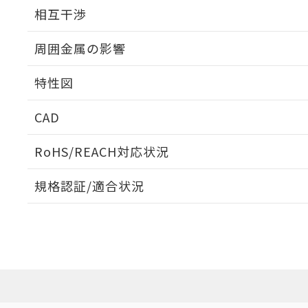
外形図
相互干渉
出力段回路図
周囲金属の影響
相互干渉
特性図
周囲金属の影響
CAD
検出物体の大きさと材質による影響
ログイン/会員登録いただくと、CADデータをダウンロ
RoHS/REACH対応状況
規格認証/適合状況
EU RoHS
注意事項・凡例
A: 360mm以上、B: 300mm以上
UL認証
CSA認証
CEマーキング
L: 46mm以上、φd: 130mm以上、D: 46mm以上、m: 90m
ダウンロードデータをご利用いただく前に、以下を必ずお読
Yes
Yes
Yes
対応状況
対応予定月
※1
※2
金属埋め込み
ソフトウェアの使用条件
対応済み