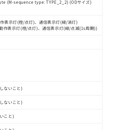
 RoHS指令（10物質）の非含有に対応した製品が提供可能な商品です
e (M-sequence type: TYPE_2_2) (ODサイズ)
oHS指令（10物質）の非含有に対応した製品に切り替える予定のある
 RoHS指令（10物質）の非含有に非対応の商品で、対応品を出す予
 RoHS指令（10物質）の非含有の対応状況を調査中または確認中の
動作表示灯(橙/点灯)、通信表示灯(緑/消灯)
ンス料など無形物で、有害物質有無と関係のない商品です。
: 動作表示灯(橙/点灯)、通信表示灯(緑/点滅(1s周期))
○×表
より、非含有部品としていたものが、含有品と判明した場合などやむ
みいただき、同意のうえご利用ください。
材料含有率が中国RoHSの基準値以下であることを示します。
材料含有率が中国RoHSの基準値を超えていることを示します。
、当社制御機器事業取扱商品の当社在庫状況および標準価格(税抜)
ら貴社製品のうち、外国為替および外国貿易法に定める商品（以下｢
質）：
す。当社販売部門へお問い合わせください。
 水銀(Hg) 1000ppm以下、 カドミウム(Cd) 100ppm以下、
たは国外への提供する場合は、日本国政府の輸出許可(または役務取
000ppm以下、ポリ臭化ビフェニル類(PBB) 1000ppm以下、ポリ臭化ジフェニルエーテル類(P
事業取扱商品の中には、本サービスの対象外となる商品もあること
手続きをとります。
キシル) (DEHP)(別名：DOP) 1000ppm以下、フタル酸ブチルベンジル（BBP） 100
(GB/T26572)：
以下、フタル酸ジイソブチル (DIBP) 1000ppm以下
び標準価格照会結果は、記載している更新日時点での社内データに
物を破棄する場合は、完全に破砕するなど、違法に輸出されないよ
(水銀) : 1000ppm、 Cd(カドミウム) : 100ppm、
業用監視および制御機器に対する適用除外項目は除く。
覧された時点での実際の在庫および標準価格とは異なる場合がある
1000ppm、 PBBs(ポリ臭化ビフェニル類) : 1000ppm、 PBDEs(ポリ臭化ジフェニルエーテル類
物質については閾値を超える意図的な使用がないことを確認しています。
上の在庫あり
 1000ppm、 DIBP(フタル酸ジイソブチル) : 1000ppm、 BBP(フタル酸ブチルベンジル) :
品を、核兵器、ミサイル、化学兵器、生物兵器またはその他武器並
チルヘキシル)) : 1000ppm
況および標準価格はお客様のお取引先、またはお客様担当のオムロ
用いたしません。
露しないこと)
ご相談ください。
は満たないが在庫あり
製品を第三者に販売する場合は、上記1、2および3の内容を当該第
機器販売店や当社販売拠点は「
販売ネットワーク
」をご確認くだ
販売先および販売に係わる関係者が違法に輸出するおそれがある場
用期限
露しないこと)
び標準価格結果を当社の事前の承諾なく第三者に漏洩または開示し
え状況などにより、予定月が前後することがあります。
(最新の在庫状況については、お客様のお取引先、またはお客様担当
（10物質）のすべてが基準値以下であることを示します。
店・当社販売員にご確認ください)
ないこと)
能（部品リスト作成サービス）をご利用いただくには、I-Webメン
使用状況下において有害物質が外部に漏えいし、環境に深刻な影響を
あります。
機種、また在庫状況の情報を公開していない機種
ェブサイト上で当社にご登録された部品リストについて、当社およ
書ダウンロード