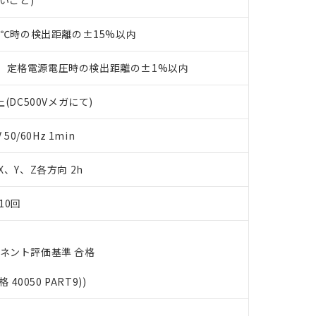
ないこと)
す。当社販売部門へお問い合わせください。
品・サービスに関するお客様との取引・商談に必要な範囲で利用す
合意する
キャンセル
書をダウンロードすることができます。
23℃時の検出距離の±15%以内
利用者とは、
"個人情報の共同利用に関して"
の「1.共同利用者の
します。
10物質）の非含有証明書
、定格電源電圧時の検出距離の±1%以内
明書（当社基準）
日時点で非含有を証明するもので、過去に遡って非含有を証明するも
令のフタル酸エステル類４物質の対応では、対応完了までの期間は出
(DC500Vメガにて)
備考欄に対応日を記載しておりました。
品への在庫切替を完了していることから、特段のことがない限り、20
0/60Hz 1min
す。
 X、Y、Z各方向 2h
10回
ーネント評価基準 合格
格 40050 PART9))