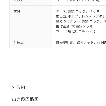
材質
ケース: 黄銅 ニッケルメッキ
検出面: ポリブチレンテレフタレー
締めつけナット: 黄銅 ニッケル
歯付座金: 鉄 亜鉛メッキ
コード: 塩化ビニル (PVC)
付属品
取扱説明書、締付ナット、歯付
外形図
出力段回路図