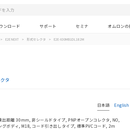
ウンロード
サポート
セミナ
オムロンの
>
E2E NEXT
>
形式セレクタ
>
E2E-X30MB1DL18 2M
レクタ
日本語
English
検出距離 30mm, 非シールドタイプ, PNPオープンコレクタ, NO,
 ロングボディ, M18, コード引き出しタイプ, 標準PVCコード, 2m