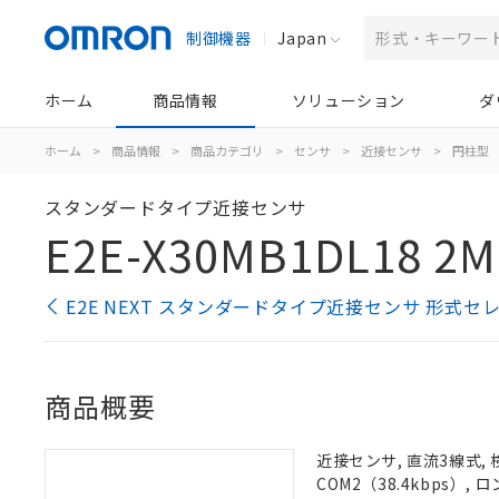
制御機器
Japan
ホーム
商品情報
ソリューション
ダ
ホーム
>
商品情報
>
商品カテゴリ
>
センサ
>
近接センサ
>
円柱型
スタンダードタイプ近接センサ
E2E-X30MB1DL18 2M
E2E NEXT スタンダードタイプ近接センサ 形式セ
商品概要
近接センサ, 直流3線式, 
COM2（38.4kbps）,