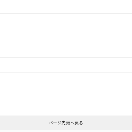
情報更新：2
情報更新：2
情報更新：2
情報更新：2
ードすることができます。
情報更新：
ログイン/会員登録
CCC認証
電波法
m以上、n: 110mm以上
みください。
N/A
N/A
非含有証明書
※3
ページ先頭へ戻る
ダウンロードはこちら