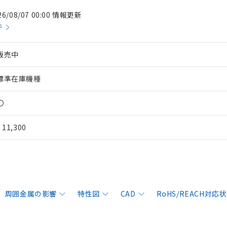
26/08/07 00:00 情報更新
件
販売中
標準在庫機種
〇
¥ 11,300
周囲金属の影響
特性図
CAD
RoHS/REACH対応