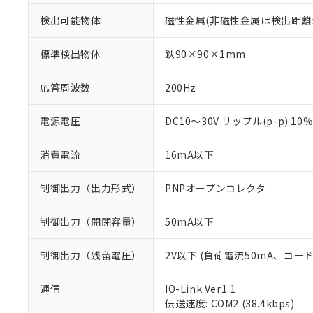
検出可能物体
磁性金属(非磁性金属は検出距離
標準検出物体
鉄90×90×1mm
応答周波数
200Hz
電源電圧
DC10～30V リップル(p-p) 10
消費電流
16mA以下
制御出力（出力形式）
PNPオープンコレクタ
制御出力（開閉容量）
50mA以下
制御出力（残留電圧）
2V以下 (負荷電流50mA、コー
※1 対応状況
通信
IO-Link Ver1.1
伝送速度: COM2 (38.4kbps)