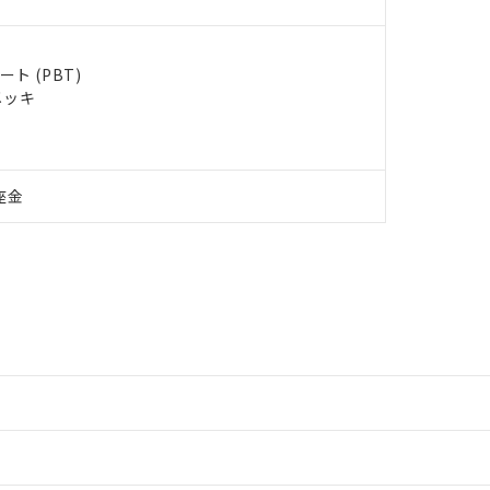
ト (PBT)
メッキ
座金
情報更新：2