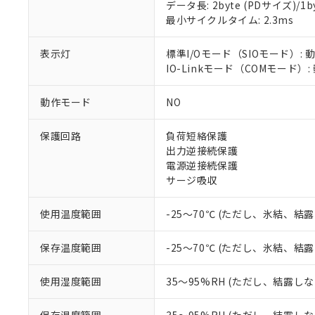
対応済み：EU
データ長: 2byte (PDサイズ)/1byt
対応予定：EU R
最小サイクルタイム: 2.3ms
対応予定なし：EU
調査・確認中：EU
ご利用条件
表示灯
標準I/Oモード（SIOモード）: 
非該当品：ライセ
IO-Linkモード（COMモード）
※1 中国RoHS
仕入先様の事情に
があります。
以下の条件をお読
「○」：最大均質
動作モード
NO
「×」：最大均質
本サービスは
当社は、これ
*EU RoHS指令（10物
「－」：未確認で
鉛(Pb) 1000ppm以下、
くものです。
う）を輸出ま
保護回路
負荷短絡保護
記
説明
六価クロム(Cr(Ⅵ)) 1
当社制御機器
などの必要な
出力逆接続保護
フタル酸ビス(2-エチルヘ
号
*中国RoHS10物質の基準値 
ル（DBP） 1000ppm
在庫状況およ
当社は規制貨
電源逆接続保護
Pb(鉛) :1000ppm、 Hg
但し、RoHS指令で産
のであり、閲
ます。
サージ吸収
Cr(Ⅵ)(六価クロム) : 
フタル酸エステル類の４
○
一定数以
DBP(フタル酸ジブチル) :
い。
当社は貴社製
DEHP(フタル酸ビス(2-エ
正式な納期状
置等に一切使
使用温度範囲
-25～70℃ (ただし、氷結、結
当社販売員に
※2 対応予定月
△
一定数に
当社は、貴社
オムロン制御
また当社は、
※2 環境保護使
保存温度範囲
-25～70℃ (ただし、氷結、結
在庫状況およ
部品在庫の切り替
たしません。
－
在庫なし
す。
「ｅ」：有害物質
機器販売
使用湿度範囲
35～95%RH (ただし、結露し
マイパーツ機
「10」：通常の
ている必要が
味します。
空
受注生産
お客様が当ウ
※3 非含有証明