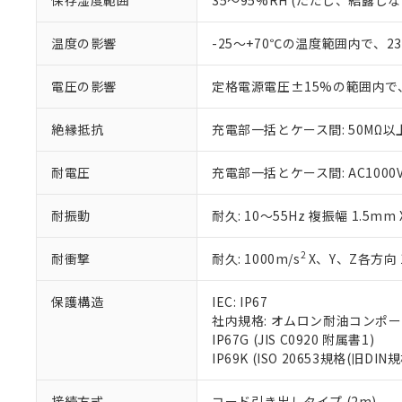
保存湿度範囲
35～95%RH (ただし、結露し
「－」：未確認で
白
が、当社の製
さい。
下記の非含有証明
温度の影響
-25～+70℃の温度範囲内で、
※当社の共同
いる法人を指
EU RoHS指令（
電圧の影響
定格電源電圧±15%の範囲内で
51物質の非含有証
※本証明書は発行
また、RoHS指
絶縁抵抗
充電部一括とケース間: 50MΩ以上
混在することから
既に当社にて対応
耐電圧
充電部一括とケース間: AC1000V 5
り割愛しておりま
耐振動
耐久: 10～55Hz 複振幅 1.5mm
2
耐衝撃
耐久: 1000m/s
X、Y、Z各方向 
保護構造
IEC: IP67
社内規格: オムロン耐油コンポ
IP67G (JIS C0920 附属書1)
IP69K (ISO 20653規格(旧DIN規
接続方式
コード引き出しタイプ (2m)