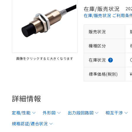
在庫/販売状況
20
在庫/販売状況 ご利用条
販売状況
機種区分
画像をクリックすると大きくなります
在庫状況
標準価格(税別)
詳細情報
定格/性能
外形図
出力段回路図
相互干渉
規格認証/適合状況