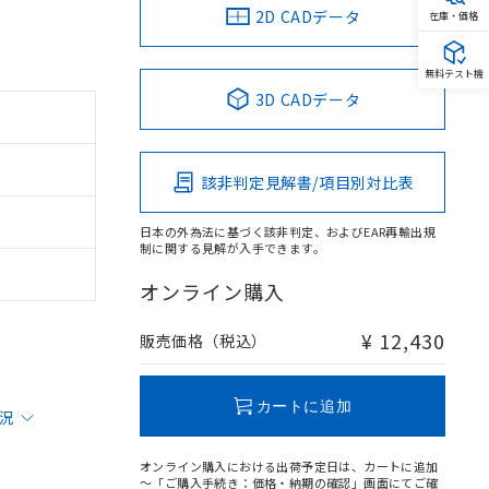
2D CADデータ
在庫・価格
無料テスト機
3D CADデータ
該非判定見解書/項目別対比表
日本の外為法に基づく該非判定、およびEAR再輸出規
制に関する見解が入手できます。
オンライン購入
¥ 12,430
販売価格（税込）
カートに追加
状況
オンライン購入における出荷予定日は、カートに追加
～「ご購入手続き：価格・納期の確認」画面にてご確