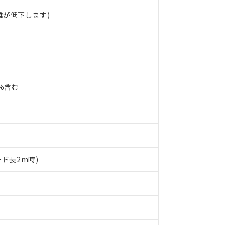
離が低下します)
0%含む
ード長2m時)
 RoHS指令（10物質）の非含有に対応した製品が提供可能な商品です
oHS指令（10物質）の非含有に対応した製品に切り替える予定のある
 RoHS指令（10物質）の非含有に非対応の商品で、対応品を出す予