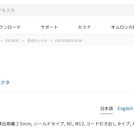
ウンロード
サポート
セミナ
オムロンの
>
E2E NEXT
>
形式セレクタ
>
E2E-X2R5D2-N 2M
レクタ
日本語
English
出距離 2.5mm, シールドタイプ, NC, M12, コード引き出しタイプ, 