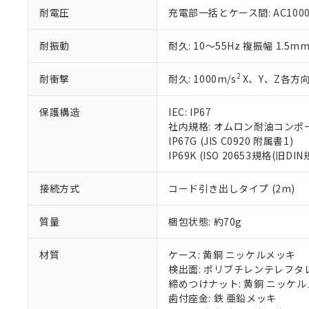
いる法人を指
EU RoHS指令（
耐電圧
充電部一括とケース間: AC1000V 
51物質の非含有証
※本証明書は発行
耐振動
耐久: 10～55Hz 複振幅 1.5m
また、RoHS指
混在することから
2
耐衝撃
耐久: 1000m/s
X、Y、Z各方向
既に当社にて対応
り割愛しておりま
保護構造
IEC: IP67
社内規格: オムロン耐油コンポ
IP67G (JIS C0920 附属書1)
IP69K (ISO 20653規格(旧DIN
接続方式
コード引き出しタイプ (2m)
質量
梱包状態: 約70g
材質
ケース: 黄銅 ニッケルメッキ
検出面: ポリブチレンテレフタレー
締めつけナット: 黄銅 ニッケ
歯付座金: 鉄 亜鉛メッキ