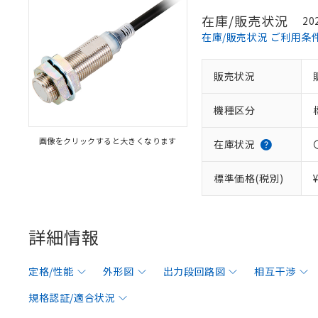
在庫/販売状況
20
在庫/販売状況 ご利用条
販売状況
機種区分
画像をクリックすると大きくなります
在庫状況
標準価格(税別)
詳細情報
定格/性能
外形図
出力段回路図
相互干渉
規格認証/適合状況