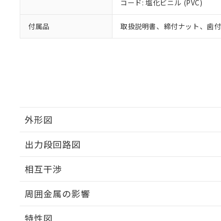
コード: 塩化ビニル (PVC)
付属品
取扱説明書、締付ナット、歯
外形図
出力段回路図
外形図
相互干渉
出力段回路図
周囲金属の影響
相互干渉
特性図