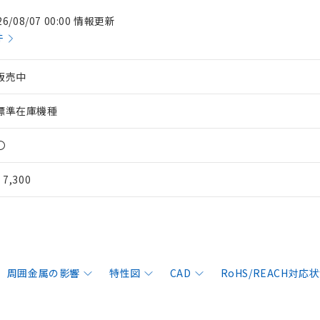
26/08/07 00:00 情報更新
件
販売中
標準在庫機種
〇
¥ 7,300
周囲金属の影響
特性図
CAD
RoHS/REACH対応