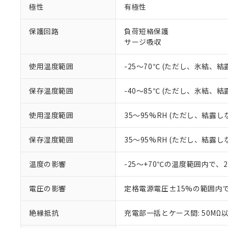
調査・確認中：EU
ご利用条件
極性
有極性
非該当品：ライセ
※1 中国RoHS
仕入先様の事情に
保護回路
負荷短絡保護
があります。
以下の条件をお読
「○」：最大均質
サージ吸収
「×」：最大均質
本サービスは
当社は、これ
*EU RoHS指令（10物
「－」：未確認で
鉛(Pb) 1000ppm以下、
くものです。
う）を輸出ま
使用温度範囲
-25～70℃ (ただし、氷結、
記
説明
六価クロム(Cr(Ⅵ)) 1
当社制御機器
などの必要な
フタル酸ビス(2-エチルヘ
号
*中国RoHS10物質の基準値 
ル（DBP） 1000ppm
在庫状況およ
当社は規制貨
保存温度範囲
-40～85℃ (ただし、氷結、
Pb(鉛) :1000ppm、 Hg
但し、RoHS指令で産
のであり、閲
ます。
Cr(Ⅵ)(六価クロム) : 
フタル酸エステル類の４
○
一定数以
DBP(フタル酸ジブチル) :
い。
当社は貴社製
DEHP(フタル酸ビス(2-エ
使用湿度範囲
35～95%RH (ただし、結露し
正式な納期状
置等に一切使
当社販売員に
※2 対応予定月
△
一定数に
当社は、貴社
保存湿度範囲
35～95%RH (ただし、結露し
オムロン制御
また当社は、
※2 環境保護使
在庫状況およ
部品在庫の切り替
たしません。
－
在庫なし
す。
温度の影響
-25～+70℃の温度範囲内で、
「ｅ」：有害物質
機器販売
マイパーツ機
「10」：通常の
ている必要が
味します。
電圧の影響
定格電源電圧±15%の範囲内
空
受注生産
お客様が当ウ
※3 非含有証明
「－」：未確認で
白
が、当社の製
絶縁抵抗
充電部一括とケース間: 50MΩ以
さい。
下記の非含有証明
※当社の共同