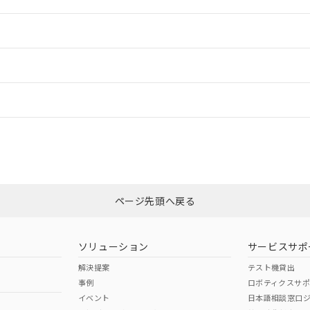
情報更新：2
ードすることができます。
情報更新：
ログイン/会員登録
CCC認証
電波法
、n: 18mm以上
みください。
N/A
N/A
非含有証明書
※3
ページ先頭へ戻る
ダウンロードはこちら
型式承認
NK型式承認
ABS型式承認
韓国
（日本
（アメリカ
ソリューション
サービスサポ
舶規格）
船舶規格）
船舶規格）
解決提案
テスト機貸出
事例
ロボティクスサ
No
No
イベント
日本語相談窓口
、n: 18mm以上