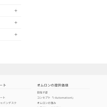
025/09/04
2026/7/29
ート
オムロンの提供価値
目指す姿
ポート
コンセプト「i-Automation!」
ジャパンデスク
オムロンの強み