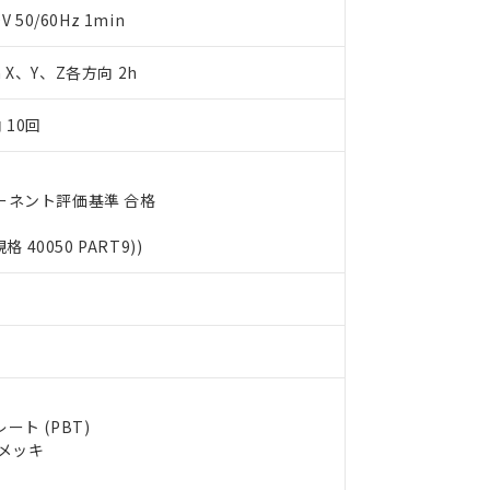
します。
10物質）の非含有証明書
50/60Hz 1min
明書（当社基準）
日時点で非含有を証明するもので、過去に遡って非含有を証明するも
m X、Y、Z各方向 2h
令のフタル酸エステル類４物質の対応では、対応完了までの期間は出
備考欄に対応日を記載しておりました。
 10回
品への在庫切替を完了していることから、特段のことがない限り、20
す。
ーネント評価基準 合格
規格 40050 PART9))
ト (PBT)
ルメッキ