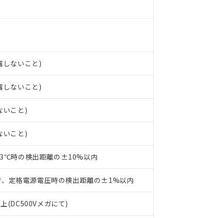
 RoHS指令（10物質）の非含有の対応状況を調査中または確認中の
ンス料など無形物で、有害物質有無と関係のない商品です。
○×表
より、非含有部品としていたものが、含有品と判明した場合などやむ
みいただき、同意のうえご利用ください。
材料含有率が中国RoHSの基準値以下であることを示します。
材料含有率が中国RoHSの基準値を超えていることを示します。
、当社制御機器事業取扱商品の当社在庫状況および標準価格(税抜)
ら貴社製品のうち、外国為替および外国貿易法に定める商品（以下｢
質）：
す。当社販売部門へお問い合わせください。
 水銀(Hg) 1000ppm以下、 カドミウム(Cd) 100ppm以下、
たは国外への提供する場合は、日本国政府の輸出許可(または役務取
結露しないこと)
000ppm以下、ポリ臭化ビフェニル類(PBB) 1000ppm以下、ポリ臭化ジフェニルエーテル類(P
事業取扱商品の中には、本サービスの対象外となる商品もあること
手続きをとります。
キシル) (DEHP)(別名：DOP) 1000ppm以下、フタル酸ブチルベンジル（BBP） 100
(GB/T26572)：
以下、フタル酸ジイソブチル (DIBP) 1000ppm以下
び標準価格照会結果は、記載している更新日時点での社内データに
物を破棄する場合は、完全に破砕するなど、違法に輸出されないよ
結露しないこと)
(水銀) : 1000ppm、 Cd(カドミウム) : 100ppm、
業用監視および制御機器に対する適用除外項目は除く。
覧された時点での実際の在庫および標準価格とは異なる場合がある
1000ppm、 PBBs(ポリ臭化ビフェニル類) : 1000ppm、 PBDEs(ポリ臭化ジフェニルエーテル類
物質については閾値を超える意図的な使用がないことを確認しています。
上の在庫あり
 1000ppm、 DIBP(フタル酸ジイソブチル) : 1000ppm、 BBP(フタル酸ブチルベンジル) :
品を、核兵器、ミサイル、化学兵器、生物兵器またはその他武器並
チルヘキシル)) : 1000ppm
ないこと)
況および標準価格はお客様のお取引先、またはお客様担当のオムロ
用いたしません。
ご相談ください。
は満たないが在庫あり
製品を第三者に販売する場合は、上記1、2および3の内容を当該第
ないこと)
機器販売店や当社販売拠点は「
販売ネットワーク
」をご確認くだ
販売先および販売に係わる関係者が違法に輸出するおそれがある場
用期限
び標準価格結果を当社の事前の承諾なく第三者に漏洩または開示し
え状況などにより、予定月が前後することがあります。
(最新の在庫状況については、お客様のお取引先、またはお客様担当
23℃時の検出距離の±10%以内
（10物質）のすべてが基準値以下であることを示します。
店・当社販売員にご確認ください)
能（部品リスト作成サービス）をご利用いただくには、I-Webメン
使用状況下において有害物質が外部に漏えいし、環境に深刻な影響を
あります。
で、定格電源電圧時の検出距離の±1%以内
機種、また在庫状況の情報を公開していない機種
ェブサイト上で当社にご登録された部品リストについて、当社およ
書ダウンロード
す。当社販売部門へお問い合わせください。
品・サービスに関するお客様との取引・商談に必要な範囲で利用す
合意する
キャンセル
上(DC500Vメガにて)
書をダウンロードすることができます。
利用者とは、
"個人情報の共同利用に関して"
の「1.共同利用者の