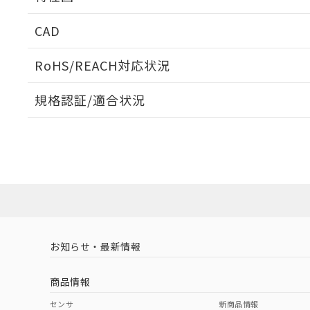
周囲金属の影響
CAD
検出物体の大きさと材質による影響
ログイン/会員登録いただくと、CADデータをダウンロ
RoHS/REACH対応状況
規格認証/適合状況
EU RoHS
注意事項・凡例
A: 30mm以上、B: 20mm以上
UL認証
CSA認証
CEマーキング
L: 0mm以上、φd: 12mm以上、D: 0mm以上、m: 8mm以上
ダウンロードデータをご利用いただく前に、以下を必ずお読
Yes
Yes
Yes
対応状況
対応予定月
※1
※2
金属埋め込み
ソフトウェアの使用条件
対応済み
LR型式承認
DNV型式承認
BV型式承認
KR
（イギリス
（ノルウェー
（フランス
（
お知らせ・最新情報
中国 RoHS
注意事項・凡例
船舶規格）
船舶規格）
船舶規格）
船
商品情報
No
No
No
No
中国 RoHS表
検出領域
※1 ※2
センサ
新商品情報
l: 0mm以上、φd: 12mm以上、D: 0mm以上、m: 8mm以上