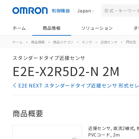
制御機器
Japan
ホーム
商品情報
ソリューション
ダ
ホーム
>
商品情報
>
商品カテゴリ
>
センサ
>
近接センサ
>
円柱型
スタンダードタイプ近接センサ
E2E-X2R5D2-N 2M
E2E NEXT スタンダードタイプ近接センサ 形式セ
商品概要
近接センサ, 直流2線式, 検
PVCコード, 2m