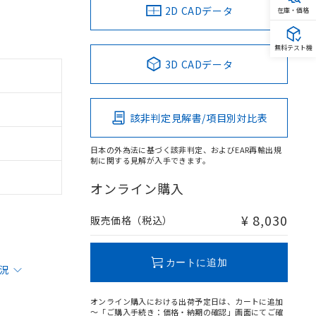
2D CADデータ
在庫・価格
無料テスト機
3D CADデータ
該非判定見解書/項目別対比表
日本の外為法に基づく該非判定、およびEAR再輸出規
制に関する見解が入手できます。
オンライン購入
¥ 8,030
販売価格（税込）
カートに追加
状況
オンライン購入における出荷予定日は、カートに追加
～「ご購入手続き：価格・納期の確認」画面にてご確