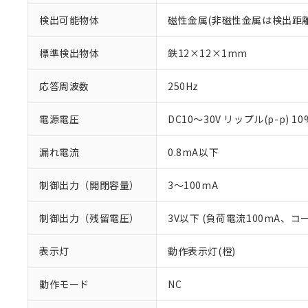
検出可能物体
磁性金属(非磁性金属は検出距
標準検出物体
鉄12×12×1mm
応答周波数
250Hz
電源電圧
DC10～30V リップル(p-p) 1
漏れ電流
0.8mA以下
制御出力（開閉容量）
3～100mA
制御出力（残留電圧）
3V以下 (負荷電流100mA、コ
※1 対応状況
表示灯
動作表示灯(橙)
対応済み：EU
対応予定：EU R
動作モード
NC
対応予定なし：EU