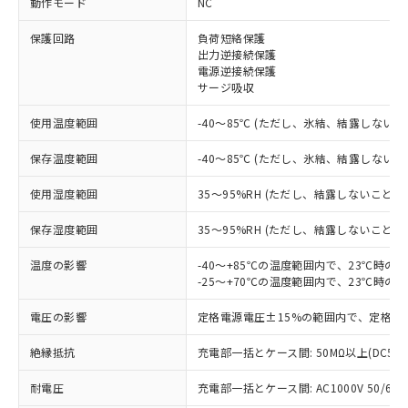
動作モード
NC
※1 対応状況
保護回路
負荷短絡保護
出力逆接続保護
対応済み：EU RoHS指令（10物質）の
電源逆接続保護
非含有に対応した製品が提供可能な商品で
サージ吸収
す。
対応予定：EU RoHS指令（10物質）の非含
使用温度範囲
-40～85℃ (ただし、氷結、結露しないこ
ご利用条件
有に対応した製品に切り替える予定のある
商品です。
保存温度範囲
-40～85℃ (ただし、氷結、結露しないこ
対応予定なし：EU RoHS指令（10物質）の
以下の条件をお読みいただき、同意のうえ
非含有に非対応の商品で、対応品を出す予
使用湿度範囲
35～95%RH (ただし、結露しないこと)
ご利用ください。
定はありません。
調査・確認中：EU RoHS指令（10物質）の
保存湿度範囲
35～95%RH (ただし、結露しないこと)
本サービスは、当社制御機器事業取扱
※1 中国RoHS○×表
非含有の対応状況を調査中または確認中の
商品の当社在庫状況および標準価格
温度の影響
-40～+85℃の温度範囲内で、23℃時の
商品です。
(税抜)を提供させていただくもので
-25～+70℃の温度範囲内で、23℃時の
「○」：最大均質材料含有率が中国RoHSの
非該当品：ライセンス料など無形物で、有
す。
基準値以下であることを示します。
害物質有無と関係のない商品です。
当社制御機器事業取扱商品の中には、
電圧の影響
定格電源電圧±15%の範囲内で、定格電
「×」：最大均質材料含有率が中国RoHSの
仕入先様の事情により、非含有部品として
本サービスの対象外となる商品もある
基準値を超えていることを示します。
いたものが、含有品と判明した場合などや
当社は、これら貴社製品のうち、外国
ことをご了承ください。
絶縁抵抗
充電部一括とケース間: 50MΩ以上(DC50
「－」：未確認です。当社販売部門へお問
むを得ず変更することがあります。
為替および外国貿易法に定める商品
在庫状況および標準価格照会結果は、
い合わせください。
（以下｢規制貨物等」という）を輸出
耐電圧
充電部一括とケース間: AC1000V 50/60Hz
記載している更新日時点での社内デー
*EU RoHS指令（10物質）：
または国外への提供する場合は、日本