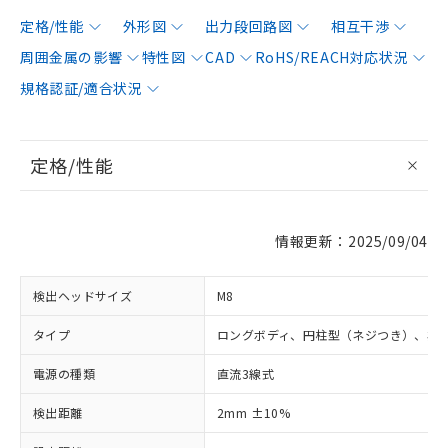
定格/性能
外形図
出力段回路図
相互干渉
周囲金属の影響
特性図
CAD
RoHS/REACH対応状況
規格認証/適合状況
定格/性能
情報更新：2025/09/04
検出ヘッドサイズ
M8
タイプ
ロングボディ、円柱型（ネジつき）、非
電源の種類
直流3線式
検出距離
2mm ±10%