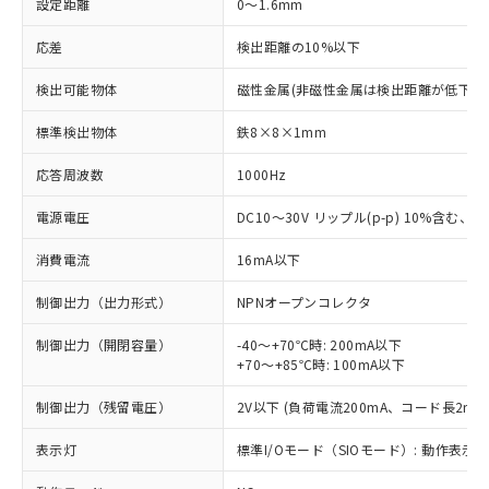
設定距離
0～1.6mm
応差
検出距離の10%以下
検出可能物体
磁性金属(非磁性金属は検出距離が低下し
標準検出物体
鉄8×8×1mm
応答周波数
1000Hz
電源電圧
DC10～30V リップル(p-p) 10%含む、Cla
消費電流
16mA以下
制御出力（出力形式）
NPNオープンコレクタ
制御出力（開閉容量）
-40～+70℃時: 200mA以下
+70～+85℃時: 100mA以下
制御出力（残留電圧）
2V以下 (負荷電流200mA、コード長2m時
表示灯
標準I/Oモード（SIOモード）: 動作表示灯