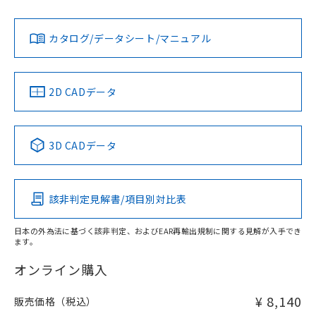
Yes
Yes
Yes
金属埋め込み
対応状況
対応予定月
※1
※2
ダウンロードデータをご利用いただく前に、以下を必ずお読
タイムチャート
みください。
カタログ/データシート/マニュアル
対応済み
ソフトウェアの使用条件
LR型式承認
DNV型式承認
BV型式承認
KR型式承
（イギリス
（ノルウェー
（フランス
（韓国
船舶規格）
船舶規格）
船舶規格）
船舶規格
中国 RoHS
注意事項・凡例
2D CADデータ
No
No
No
No
l: 6mm以上、φd: 24mm以上、D: 6mm以上、m: 8mm以
上、n: 24mm以上
中国 RoHS表
※1 ※2
検出領域
3D CADデータ
この製品の規格認証/適合状況ページへ
Pb
Hg
Cd
Cr(VI)
その他の認証はこちらのページからご検索ください
該非判定見解書/項目別対比表
X
O
O
O
日本の外為法に基づく該非判定、およびEAR再輸出規制に関する見解が入手でき
ます。
"対応済み"や非含有の記載がされた商品であっても、流通
在庫等で未対応品が混在する可能性があります。
オンライン購入
非含有品が必要な際は、弊社営業部門もしくは販売店へお
問い合わせください。
¥ 8,140
販売価格（税込）