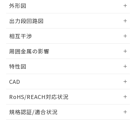
とができます。
合意する
キャンセル
外形図
引・商談に必要な範囲で利用すること
をご了承ください。
EU RoHS指令（10物質）の非含有証明書
情報更新：2025/09/04
※当社の共同利用者とは、
"個人情報
出力段回路図
51物質の非含有証明書（当社基準）
の共同利用に関して"
の「1.共同利
※本証明書は発行日時点で非含有を証明す
外形図
用者の範囲」に記載されている法人を
情報更新：2025/09/04
るもので、過去に遡って非含有を証明する
相互干渉
指します。
ものではありません。
出力段回路図
情報更新：2025/09/04
また、RoHS指令のフタル酸エステル類４
周囲金属の影響
物質の対応では、対応完了までの期間は出
荷製品に未対応品が混在することから備考
相互干渉
情報更新：2025/09/04
特性図
欄に対応日を記載しておりました。
既に当社にて対応品への在庫切替を完了
周囲金属の影響
情報更新：2025/09/04
していることから、特段のことがない限
CAD
り、2022年1月12日より割愛しておりま
検出物体の大きさと材質による影響
す。
ログイン/会員登録いただくと、CADデータをダウンロー
RoHS/REACH対応状況
ドすることができます。
情報更新：2026/7/29
A: 80mm以上、B: 60mm以上
規格認証/適合状況
ログイン/会員登録
EU RoHS
注意事項・凡例
UL認証
CSA認証
CEマーキング
L: 6mm以上、φd: 24mm以上、D: 6mm以上、m: 8mm以
上、n: 24mm以上