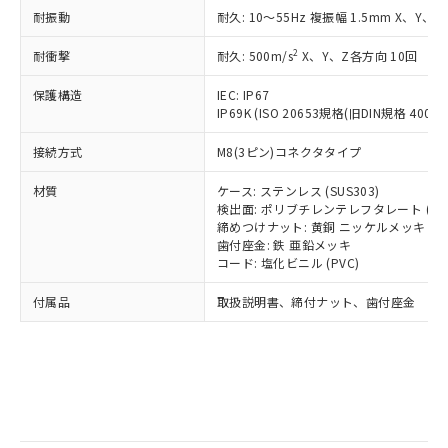
記
タに基づき作成されるものであり、閲
説明
鉛(Pb) 1000ppm以下、 水銀(Hg) 1000ppm以下、 カド
*中国RoHS10物質の基準値 (GB/T26572)：
国政府の輸出許可(または役務取引許
耐振動
耐久: 10～55Hz 複振幅 1.5mm X、Y、Z
号
覧された時点での実際の在庫および標
ミウム(Cd) 100ppm以下、
Pb(鉛) :1000ppm、 Hg(水銀) : 1000ppm、 Cd(カドミウ
可)を取得するなどの必要な手続きを
六価クロム(Cr(Ⅵ)) 1000ppm以下、ポリ臭化ビフェニル
ム) : 100ppm、
準価格とは異なる場合があることをご
類(PBB) 1000ppm以下、ポリ臭化ジフェニルエーテル類
2
Cr(Ⅵ)(六価クロム) : 1000ppm、 PBBs(ポリ臭化ビフェ
耐衝撃
耐久: 500m/s
X、Y、Z各方向 10回
とります。
了承ください。
(PBDE) 1000ppm以下、フタル酸ビス(2-エチルヘキシ
○
一定数以上の在庫あり
ニル類) : 1000ppm、 PBDEs(ポリ臭化ジフェニルエーテ
当社は規制貨物を破棄する場合は、完
ル) (DEHP)(別名：DOP) 1000ppm以下、フタル酸ブチ
正式な納期状況および標準価格はお客
ル類) : 1000ppm、
保護構造
IEC: IP67
ルベンジル（BBP） 1000ppm以下、フタル酸ジブチル
全に破砕するなど、違法に輸出されな
DBP(フタル酸ジブチル) : 1000ppm、 DIBP(フタル酸ジ
様のお取引先、またはお客様担当のオ
（DBP） 1000ppm以下、フタル酸ジイソブチル
IP69K (ISO 20653規格(旧DIN規格 40050 
イソブチル) : 1000ppm、 BBP(フタル酸ブチルベンジ
△
一定数には満たないが在庫あり
いよう必要な手段を講じます。
ムロン制御機器販売店・当社販売員に
(DIBP) 1000ppm以下
ル) : 1000ppm、
当社は貴社製品を、核兵器、ミサイ
但し、RoHS指令で産業用監視および制御機器に対する
DEHP(フタル酸ビス(2-エチルヘキシル)) : 1000ppm
ご相談ください。
接続方式
M8(3ピン)コネクタタイプ
適用除外項目は除く。
ル、化学兵器、生物兵器またはその他
－
在庫なし(最新の在庫状況につ
オムロン制御機器販売店や当社販売拠
フタル酸エステル類の４物質については閾値を超える意
武器並びにこれらの製造装置等に一切
いては、お客様のお取引先、ま
図的な使用がないことを確認しています。
点は「
販売ネットワーク
」をご確認
材質
ケース: ステンレス (SUS303)
※2 環境保護使用期限
使用いたしません。
たはお客様担当のオムロン制御
検出面: ポリブチレンテレフタレート (PB
ください。
当社は、貴社製品を第三者に販売する
締めつけナット: 黄銅 ニッケルメッキ
機器販売店・当社販売員にご確
在庫状況および標準価格結果を当社の
※2 対応予定月
「ｅ」：有害物質（10物質）のすべてが基
歯付座金: 鉄 亜鉛メッキ
場合は、上記1、2および3の内容を当
認ください)
事前の承諾なく第三者に漏洩または開
コード: 塩化ビニル (PVC)
準値以下であることを示します。
該第三者に通知します。また当社は、
示しないようお願いします。
部品在庫の切り替え状況などにより、予定
「10」：通常の使用状況下において有害物
販売先および販売に係わる関係者が違
マイパーツ機能（部品リスト作成サー
空
受注生産機種、また在庫状況の
付属品
取扱説明書、締付ナット、歯付座金
月が前後することがあります。
質が外部に漏えいし、環境に深刻な影響を
法に輸出するおそれがある場合は、取
ビス）をご利用いただくには、I-Web
白
情報を公開していない機種
及ぼさない年数を意味します。
り引きをいたしません。
メンバーズにご登録されている必要が
「－」：未確認です。当社販売部門へお問
あります。
い合わせください。
お客様が当ウェブサイト上で当社にご
※3 非含有証明書ダウンロード
登録された部品リストについて、当社
および当社の共同利用者が、当社の製
下記の非含有証明書をダウンロードするこ
品・サービスに関するお客様との取