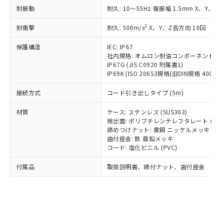
*EU RoHS指令（10物質）：
または国外への提供する場合は、日本
耐振動
耐久: 10～55Hz 複振幅 1.5mm X、Y、Z
記
タに基づき作成されるものであり、閲
説明
鉛(Pb) 1000ppm以下、 水銀(Hg) 1000ppm以下、 カド
*中国RoHS10物質の基準値 (GB/T26572)：
国政府の輸出許可(または役務取引許
号
覧された時点での実際の在庫および標
ミウム(Cd) 100ppm以下、
Pb(鉛) :1000ppm、 Hg(水銀) : 1000ppm、 Cd(カドミウ
可)を取得するなどの必要な手続きを
2
六価クロム(Cr(Ⅵ)) 1000ppm以下、ポリ臭化ビフェニル
耐衝撃
耐久: 500m/s
X、Y、Z各方向 10回
ム) : 100ppm、
準価格とは異なる場合があることをご
類(PBB) 1000ppm以下、ポリ臭化ジフェニルエーテル類
Cr(Ⅵ)(六価クロム) : 1000ppm、 PBBs(ポリ臭化ビフェ
とります。
了承ください。
(PBDE) 1000ppm以下、フタル酸ビス(2-エチルヘキシ
○
一定数以上の在庫あり
ニル類) : 1000ppm、 PBDEs(ポリ臭化ジフェニルエーテ
保護構造
IEC: IP67
当社は規制貨物を破棄する場合は、完
ル) (DEHP)(別名：DOP) 1000ppm以下、フタル酸ブチ
正式な納期状況および標準価格はお客
ル類) : 1000ppm、
社内規格: オムロン耐油コンポーネント評
ルベンジル（BBP） 1000ppm以下、フタル酸ジブチル
全に破砕するなど、違法に輸出されな
DBP(フタル酸ジブチル) : 1000ppm、 DIBP(フタル酸ジ
様のお取引先、またはお客様担当のオ
（DBP） 1000ppm以下、フタル酸ジイソブチル
IP67G (JIS C0920 附属書1)
イソブチル) : 1000ppm、 BBP(フタル酸ブチルベンジ
△
一定数には満たないが在庫あり
いよう必要な手段を講じます。
ムロン制御機器販売店・当社販売員に
(DIBP) 1000ppm以下
ル) : 1000ppm、
IP69K (ISO 20653規格(旧DIN規格 40050 
当社は貴社製品を、核兵器、ミサイ
但し、RoHS指令で産業用監視および制御機器に対する
DEHP(フタル酸ビス(2-エチルヘキシル)) : 1000ppm
ご相談ください。
適用除外項目は除く。
ル、化学兵器、生物兵器またはその他
－
在庫なし(最新の在庫状況につ
オムロン制御機器販売店や当社販売拠
接続方式
コード引き出しタイプ (5m)
フタル酸エステル類の４物質については閾値を超える意
武器並びにこれらの製造装置等に一切
いては、お客様のお取引先、ま
図的な使用がないことを確認しています。
点は「
販売ネットワーク
」をご確認
※2 環境保護使用期限
使用いたしません。
たはお客様担当のオムロン制御
材質
ケース: ステンレス (SUS303)
ください。
当社は、貴社製品を第三者に販売する
検出面: ポリブチレンテレフタレート (PB
機器販売店・当社販売員にご確
在庫状況および標準価格結果を当社の
※2 対応予定月
「ｅ」：有害物質（10物質）のすべてが基
締めつけナット: 黄銅 ニッケルメッキ
場合は、上記1、2および3の内容を当
認ください)
事前の承諾なく第三者に漏洩または開
歯付座金: 鉄 亜鉛メッキ
準値以下であることを示します。
該第三者に通知します。また当社は、
示しないようお願いします。
コード: 塩化ビニル (PVC)
部品在庫の切り替え状況などにより、予定
「10」：通常の使用状況下において有害物
販売先および販売に係わる関係者が違
マイパーツ機能（部品リスト作成サー
空
受注生産機種、また在庫状況の
月が前後することがあります。
質が外部に漏えいし、環境に深刻な影響を
法に輸出するおそれがある場合は、取
ビス）をご利用いただくには、I-Web
白
情報を公開していない機種
付属品
取扱説明書、締付ナット、歯付座金
及ぼさない年数を意味します。
り引きをいたしません。
メンバーズにご登録されている必要が
「－」：未確認です。当社販売部門へお問
あります。
い合わせください。
お客様が当ウェブサイト上で当社にご
※3 非含有証明書ダウンロード
登録された部品リストについて、当社
および当社の共同利用者が、当社の製