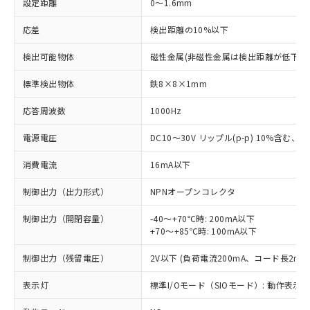
設定距離
0～1.6mm
応差
検出距離の10%以下
検出可能物体
磁性金属(非磁性金属は検出距離が低下し
標準検出物体
鉄8×8×1mm
応答周波数
1000Hz
電源電圧
DC10～30V リップル(p-p) 10%含む、Cla
消費電流
16mA以下
制御出力（出力形式）
NPNオープンコレクタ
制御出力（開閉容量）
-40～+70℃時: 200mA以下
+70～+85℃時: 100mA以下
制御出力（残留電圧）
2V以下 (負荷電流200mA、コード長2m時
表示灯
標準I/Oモード（SIOモード）: 動作表示灯