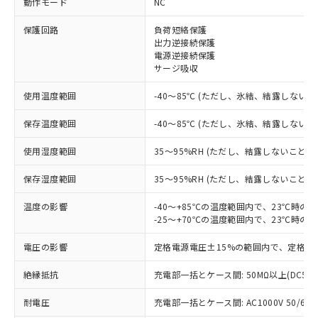
動作モード
NC
※1 対応状況
保護回路
負荷短絡保護
出力逆接続保護
電源逆接続保護
対応済み：EU RoHS指令（10物質）の
サージ吸収
非含有に対応した製品が提供可能な商品で
す。
使用温度範囲
-40～85℃ (ただし、氷結、結露しないこ
対応予定：EU RoHS指令（10物質）の非含
ご利用条件
有に対応した製品に切り替える予定のある
保存温度範囲
-40～85℃ (ただし、氷結、結露しないこ
商品です。
対応予定なし：EU RoHS指令（10物質）の
使用湿度範囲
35～95%RH (ただし、結露しないこと)
以下の条件をお読みいただき、同意のうえ
非含有に非対応の商品で、対応品を出す予
ご利用ください。
定はありません。
保存湿度範囲
35～95%RH (ただし、結露しないこと)
調査・確認中：EU RoHS指令（10物質）の
本サービスは、当社制御機器事業取扱
※1 中国RoHS○×表
非含有の対応状況を調査中または確認中の
温度の影響
-40～+85℃の温度範囲内で、23℃時の
商品の当社在庫状況および標準価格
-25～+70℃の温度範囲内で、23℃時の
商品です。
(税抜)を提供させていただくもので
「○」：最大均質材料含有率が中国RoHSの
非該当品：ライセンス料など無形物で、有
す。
電圧の影響
定格電源電圧±15%の範囲内で、定格電
基準値以下であることを示します。
害物質有無と関係のない商品です。
当社制御機器事業取扱商品の中には、
「×」：最大均質材料含有率が中国RoHSの
仕入先様の事情により、非含有部品として
本サービスの対象外となる商品もある
絶縁抵抗
充電部一括とケース間: 50MΩ以上(DC50
基準値を超えていることを示します。
いたものが、含有品と判明した場合などや
当社は、これら貴社製品のうち、外国
ことをご了承ください。
「－」：未確認です。当社販売部門へお問
むを得ず変更することがあります。
為替および外国貿易法に定める商品
在庫状況および標準価格照会結果は、
耐電圧
充電部一括とケース間: AC1000V 50/60Hz
い合わせください。
（以下｢規制貨物等」という）を輸出
記載している更新日時点での社内デー