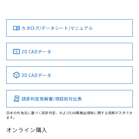
UL認証
CSA認証
CEマーキング
L: 6mm以上、φd: 24mm以上、D: 6mm以上、m: 8mm以
上、n: 24mm以上
Yes
Yes
Yes
金属埋め込み
対応状況
対応予定月
※1
※2
ダウンロードデータをご利用いただく前に、以下を必ずお読
タイムチャート
みください。
カタログ/データシート/マニュアル
対応済み
ソフトウェアの使用条件
LR型式承認
DNV型式承認
BV型式承認
KR型式承
（イギリス
（ノルウェー
（フランス
（韓国
船舶規格）
船舶規格）
船舶規格）
船舶規格
中国 RoHS
注意事項・凡例
2D CADデータ
No
No
No
No
l: 6mm以上、φd: 24mm以上、D: 6mm以上、m: 8mm以
上、n: 24mm以上
中国 RoHS表
※1 ※2
検出領域
3D CADデータ
この製品の規格認証/適合状況ページへ
Pb
Hg
Cd
Cr(VI)
その他の認証はこちらのページからご検索ください
該非判定見解書/項目別対比表
X
O
O
O
日本の外為法に基づく該非判定、およびEAR再輸出規制に関する見解が入手でき
ます。
"対応済み"や非含有の記載がされた商品であっても、流通
在庫等で未対応品が混在する可能性があります。
オンライン購入
非含有品が必要な際は、弊社営業部門もしくは販売店へお