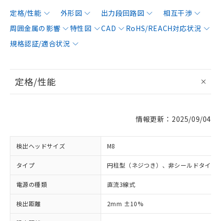
定格/性能
外形図
出力段回路図
相互干渉
周囲金属の影響
特性図
CAD
RoHS/REACH対応状況
規格認証/適合状況
定格/性能
情報更新：2025/09/04
検出ヘッドサイズ
M8
タイプ
円柱型（ネジつき）、非シールドタイプ
電源の種類
直流3線式
検出距離
2mm ±10%