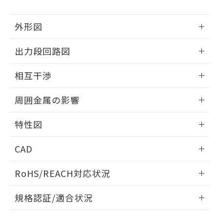
下記の非含有証明書をダウンロードするこ
品・サービスに関するお客様との取
とができます。
合意する
キャンセル
引・商談に必要な範囲で利用すること
外形図
をご了承ください。
EU RoHS指令（10物質）の非含有証明書
※当社の共同利用者とは、
"個人情報
51物質の非含有証明書（当社基準）
情報更新：2025/09/04
の共同利用に関して"
の「1.共同利
出力段回路図
※本証明書は発行日時点で非含有を証明す
用者の範囲」に記載されている法人を
るもので、過去に遡って非含有を証明する
外形図
指します。
情報更新：2025/09/04
相互干渉
ものではありません。
また、RoHS指令のフタル酸エステル類４
出力段回路図
情報更新：2025/09/04
物質の対応では、対応完了までの期間は出
周囲金属の影響
荷製品に未対応品が混在することから備考
相互干渉
欄に対応日を記載しておりました。
情報更新：2025/09/04
特性図
既に当社にて対応品への在庫切替を完了
していることから、特段のことがない限
周囲金属の影響
情報更新：2025/09/04
り、2022年1月12日より割愛しておりま
CAD
す。
検出物体の大きさと材質による影響
ログイン/会員登録いただくと、CADデータをダウンロー
RoHS/REACH対応状況
ドすることができます。
情報更新：2026/7/29
A: 80mm以上、B: 60mm以上
規格認証/適合状況
ログイン/会員登録
EU RoHS
注意事項・凡例