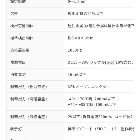
設定距離
0～1.6mm
応差
検出距離の10%以下
検出可能物体
磁性金属(非磁性金属は検出距離が低下し
標準検出物体
鉄8×8×1mm
応答周波数
1000Hz
電源電圧
DC10～30V リップル(p-p) 10%含む、Cla
消費電流
16mA以下
制御出力（出力形式）
NPNオープンコレクタ
制御出力（開閉容量）
-40～+70℃時: 200mA以下
+70～+85℃時: 100mA以下
制御出力（残留電圧）
2V以下 (負荷電流200mA、コード長2m時
表示灯
標準I/Oモード（SIOモード）: 動作表示灯