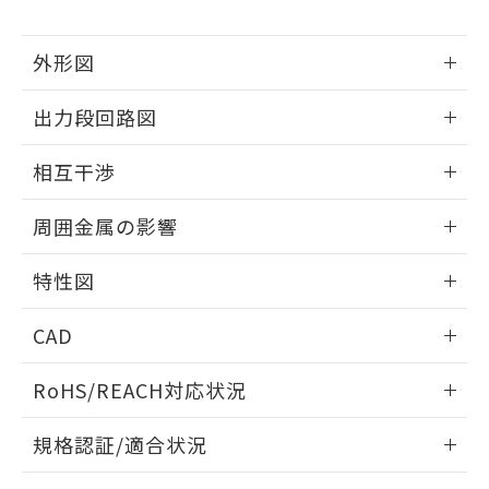
下記の非含有証明書をダウンロードするこ
品・サービスに関するお客様との取
とができます。
合意する
キャンセル
引・商談に必要な範囲で利用すること
外形図
をご了承ください。
EU RoHS指令（10物質）の非含有証明書
※当社の共同利用者とは、
"個人情報
51物質の非含有証明書（当社基準）
情報更新：2025/09/04
の共同利用に関して"
の「1.共同利
出力段回路図
※本証明書は発行日時点で非含有を証明す
用者の範囲」に記載されている法人を
るもので、過去に遡って非含有を証明する
外形図
指します。
情報更新：2025/09/04
ものではありません。
相互干渉
また、RoHS指令のフタル酸エステル類４
出力段回路図
情報更新：2025/09/04
物質の対応では、対応完了までの期間は出
周囲金属の影響
荷製品に未対応品が混在することから備考
欄に対応日を記載しておりました。
相互干渉
情報更新：2025/09/04
特性図
既に当社にて対応品への在庫切替を完了
していることから、特段のことがない限
周囲金属の影響
情報更新：2025/09/04
り、2022年1月12日より割愛しておりま
CAD
す。
検出物体の大きさと材質による影響
ログイン/会員登録いただくと、CADデータをダウンロー
RoHS/REACH対応状況
ドすることができます。
情報更新：2026/7/29
A: 80mm以上、B: 60mm以上
規格認証/適合状況
ログイン/会員登録
EU RoHS
注意事項・凡例