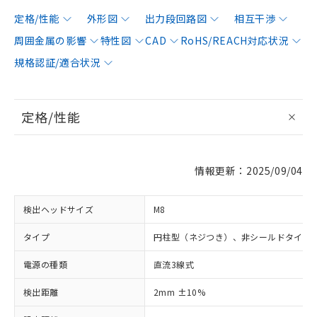
定格/性能
外形図
出力段回路図
相互干渉
周囲金属の影響
特性図
CAD
RoHS/REACH対応状況
規格認証/適合状況
定格/性能
情報更新：2025/09/04
検出ヘッドサイズ
M8
タイプ
円柱型（ネジつき）、非シールドタイプ
電源の種類
直流3線式
検出距離
2mm ±10%