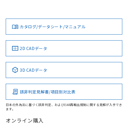
UL認証
CSA認証
CEマーキング
L: 6mm以上、φd: 24mm以上、D: 6mm以上、m: 8mm以
上、n: 24mm以上
Yes
Yes
Yes
金属埋め込み
対応状況
対応予定月
※1
※2
ダウンロードデータをご利用いただく前に、以下を必ずお読
タイムチャート
みください。
カタログ/データシート/マニュアル
対応済み
ソフトウェアの使用条件
LR型式承認
DNV型式承認
BV型式承認
KR型式承
（イギリス
（ノルウェー
（フランス
（韓国
船舶規格）
船舶規格）
船舶規格）
船舶規格
中国 RoHS
注意事項・凡例
2D CADデータ
No
No
No
No
l: 6mm以上、φd: 24mm以上、D: 6mm以上、m: 8mm以
上、n: 24mm以上
中国 RoHS表
※1 ※2
検出領域
3D CADデータ
この製品の規格認証/適合状況ページへ
Pb
Hg
Cd
Cr(VI)
その他の認証はこちらのページからご検索ください
該非判定見解書/項目別対比表
X
O
O
O
日本の外為法に基づく該非判定、およびEAR再輸出規制に関する見解が入手でき
ます。
"対応済み"や非含有の記載がされた商品であっても、流通
在庫等で未対応品が混在する可能性があります。
オンライン購入
非含有品が必要な際は、弊社営業部門もしくは販売店へお