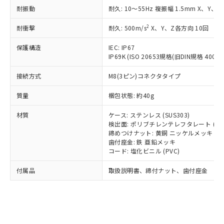
記載している更新日時点での社内デー
*EU RoHS指令（10物質）：
または国外への提供する場合は、日本
耐振動
耐久: 10～55Hz 複振幅 1.5mm X、Y、Z
記
タに基づき作成されるものであり、閲
説明
鉛(Pb) 1000ppm以下、 水銀(Hg) 1000ppm以下、 カド
*中国RoHS10物質の基準値 (GB/T26572)：
国政府の輸出許可(または役務取引許
号
覧された時点での実際の在庫および標
ミウム(Cd) 100ppm以下、
Pb(鉛) :1000ppm、 Hg(水銀) : 1000ppm、 Cd(カドミウ
2
耐衝撃
可)を取得するなどの必要な手続きを
耐久: 500m/s
X、Y、Z各方向 10回
六価クロム(Cr(Ⅵ)) 1000ppm以下、ポリ臭化ビフェニル
ム) : 100ppm、
準価格とは異なる場合があることをご
類(PBB) 1000ppm以下、ポリ臭化ジフェニルエーテル類
Cr(Ⅵ)(六価クロム) : 1000ppm、 PBBs(ポリ臭化ビフェ
とります。
了承ください。
(PBDE) 1000ppm以下、フタル酸ビス(2-エチルヘキシ
○
一定数以上の在庫あり
ニル類) : 1000ppm、 PBDEs(ポリ臭化ジフェニルエーテ
保護構造
IEC: IP67
当社は規制貨物を破棄する場合は、完
ル) (DEHP)(別名：DOP) 1000ppm以下、フタル酸ブチ
正式な納期状況および標準価格はお客
ル類) : 1000ppm、
IP69K (ISO 20653規格(旧DIN規格 40050 
ルベンジル（BBP） 1000ppm以下、フタル酸ジブチル
全に破砕するなど、違法に輸出されな
DBP(フタル酸ジブチル) : 1000ppm、 DIBP(フタル酸ジ
様のお取引先、またはお客様担当のオ
（DBP） 1000ppm以下、フタル酸ジイソブチル
イソブチル) : 1000ppm、 BBP(フタル酸ブチルベンジ
△
一定数には満たないが在庫あり
いよう必要な手段を講じます。
ムロン制御機器販売店・当社販売員に
(DIBP) 1000ppm以下
ル) : 1000ppm、
接続方式
M8(3ピン)コネクタタイプ
当社は貴社製品を、核兵器、ミサイ
但し、RoHS指令で産業用監視および制御機器に対する
DEHP(フタル酸ビス(2-エチルヘキシル)) : 1000ppm
ご相談ください。
適用除外項目は除く。
ル、化学兵器、生物兵器またはその他
－
在庫なし(最新の在庫状況につ
オムロン制御機器販売店や当社販売拠
質量
梱包状態: 約40g
フタル酸エステル類の４物質については閾値を超える意
武器並びにこれらの製造装置等に一切
いては、お客様のお取引先、ま
図的な使用がないことを確認しています。
点は「
販売ネットワーク
」をご確認
※2 環境保護使用期限
使用いたしません。
たはお客様担当のオムロン制御
材質
ください。
ケース: ステンレス (SUS303)
当社は、貴社製品を第三者に販売する
機器販売店・当社販売員にご確
検出面: ポリブチレンテレフタレート (PB
在庫状況および標準価格結果を当社の
※2 対応予定月
「ｅ」：有害物質（10物質）のすべてが基
場合は、上記1、2および3の内容を当
締めつけナット: 黄銅 ニッケルメッキ
認ください)
事前の承諾なく第三者に漏洩または開
準値以下であることを示します。
歯付座金: 鉄 亜鉛メッキ
該第三者に通知します。また当社は、
示しないようお願いします。
コード: 塩化ビニル (PVC)
部品在庫の切り替え状況などにより、予定
「10」：通常の使用状況下において有害物
販売先および販売に係わる関係者が違
マイパーツ機能（部品リスト作成サー
空
受注生産機種、また在庫状況の
月が前後することがあります。
質が外部に漏えいし、環境に深刻な影響を
法に輸出するおそれがある場合は、取
ビス）をご利用いただくには、I-Web
白
情報を公開していない機種
付属品
取扱説明書、締付ナット、歯付座金
及ぼさない年数を意味します。
り引きをいたしません。
メンバーズにご登録されている必要が
「－」：未確認です。当社販売部門へお問
あります。
い合わせください。
お客様が当ウェブサイト上で当社にご
※3 非含有証明書ダウンロード
登録された部品リストについて、当社
および当社の共同利用者が、当社の製