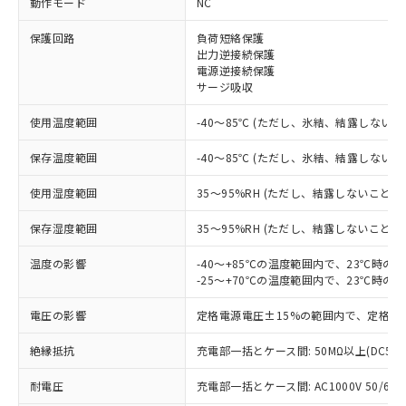
動作モード
NC
※1 対応状況
保護回路
負荷短絡保護
出力逆接続保護
電源逆接続保護
対応済み：EU RoHS指令（10物質）の
サージ吸収
非含有に対応した製品が提供可能な商品で
す。
使用温度範囲
-40～85℃ (ただし、氷結、結露しないこ
対応予定：EU RoHS指令（10物質）の非含
ご利用条件
有に対応した製品に切り替える予定のある
保存温度範囲
-40～85℃ (ただし、氷結、結露しないこ
商品です。
対応予定なし：EU RoHS指令（10物質）の
使用湿度範囲
35～95%RH (ただし、結露しないこと)
以下の条件をお読みいただき、同意のうえ
非含有に非対応の商品で、対応品を出す予
ご利用ください。
定はありません。
保存湿度範囲
35～95%RH (ただし、結露しないこと)
調査・確認中：EU RoHS指令（10物質）の
本サービスは、当社制御機器事業取扱
※1 中国RoHS○×表
非含有の対応状況を調査中または確認中の
温度の影響
-40～+85℃の温度範囲内で、23℃時の
商品の当社在庫状況および標準価格
-25～+70℃の温度範囲内で、23℃時の
商品です。
(税抜)を提供させていただくもので
「○」：最大均質材料含有率が中国RoHSの
非該当品：ライセンス料など無形物で、有
す。
電圧の影響
定格電源電圧±15%の範囲内で、定格電
基準値以下であることを示します。
害物質有無と関係のない商品です。
当社制御機器事業取扱商品の中には、
「×」：最大均質材料含有率が中国RoHSの
仕入先様の事情により、非含有部品として
本サービスの対象外となる商品もある
絶縁抵抗
充電部一括とケース間: 50MΩ以上(DC50
基準値を超えていることを示します。
いたものが、含有品と判明した場合などや
当社は、これら貴社製品のうち、外国
ことをご了承ください。
「－」：未確認です。当社販売部門へお問
むを得ず変更することがあります。
為替および外国貿易法に定める商品
耐電圧
在庫状況および標準価格照会結果は、
充電部一括とケース間: AC1000V 50/60Hz
い合わせください。
（以下｢規制貨物等」という）を輸出