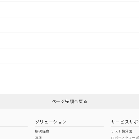
情報更新：2
情報更新：2
ードすることができます。
情報更新：
ログイン/会員登録
CCC認証
電波法
、n: 24mm以上
みください。
N/A
N/A
非含有証明書
※3
ページ先頭へ戻る
ダウンロードはこちら
型式承認
NK型式承認
ABS型式承認
韓国
（日本
（アメリカ
ソリューション
サービスサポ
舶規格）
船舶規格）
船舶規格）
解決提案
テスト機貸出
事例
ロボティクスサ