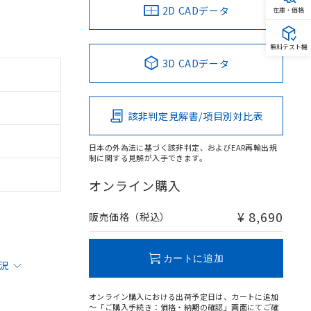
2D CADデータ
在庫・価格
無料テスト機
3D CADデータ
該非判定見解書/項目別対比表
日本の外為法に基づく該非判定、およびEAR再輸出規
制に関する見解が入手できます。
オンライン購入
¥ 8,690
販売価格（税込）
カートに追加
状況
オンライン購入における出荷予定日は、カートに追加
～「ご購入手続き：価格・納期の確認」画面にてご確