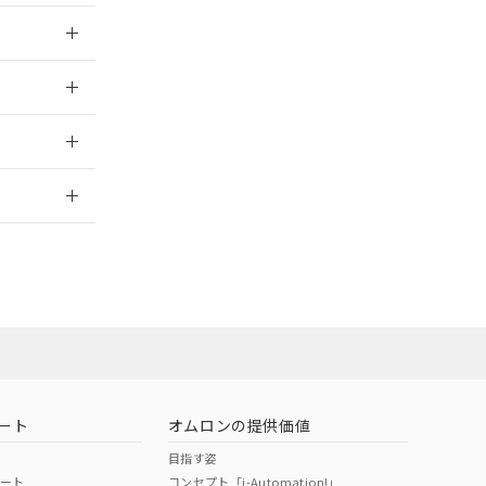
025/09/04
025/09/04
2026/7/29
ート
オムロンの提供価値
目指す姿
ポート
コンセプト「i-Automation!」