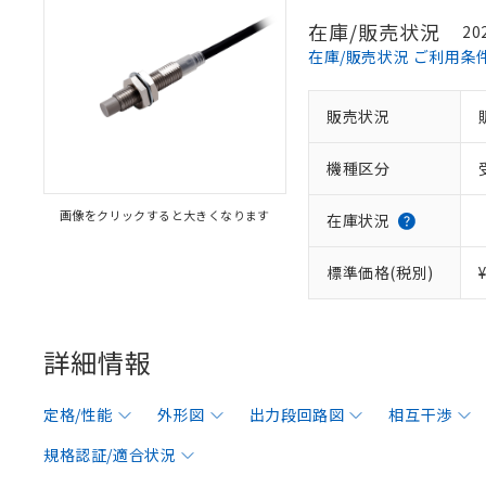
在庫/販売状況
20
在庫/販売状況 ご利用条
販売状況
機種区分
画像をクリックすると大きくなります
在庫状況
標準価格(税別)
詳細情報
定格/性能
外形図
出力段回路図
相互干渉
規格認証/適合状況