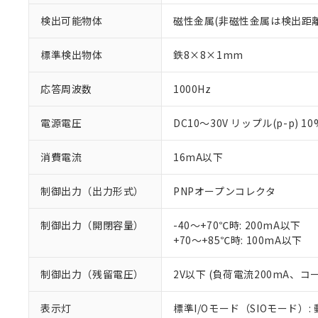
検出可能物体
磁性金属(非磁性金属は検出距
標準検出物体
鉄8×8×1mm
応答周波数
1000Hz
電源電圧
DC10～30V リップル(p-p) 1
消費電流
16mA以下
制御出力（出力形式）
PNPオープンコレクタ
制御出力（開閉容量）
-40～+70℃時: 200mA以下
+70～+85℃時: 100mA以下
※1 対応状況
制御出力（残留電圧）
2V以下 (負荷電流200mA、コ
対応済み：EU
対応予定：EU R
表示灯
標準I/Oモード（SIOモード）:
対応予定なし：EU