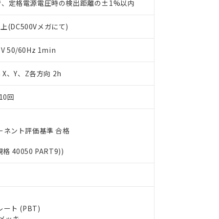
で、定格電源電圧時の検出距離の±1%以内
利用者とは、
"個人情報の共同利用に関して"
の「1.共同利用者の
します。
10物質）の非含有証明書
上(DC500Vメガにて)
明書（当社基準）
日時点で非含有を証明するもので、過去に遡って非含有を証明するも
令のフタル酸エステル類４物質の対応では、対応完了までの期間は出
50/60Hz 1min
備考欄に対応日を記載しておりました。
品への在庫切替を完了していることから、特段のことがない限り、20
m X、Y、Z各方向 2h
す。
10回
ーネント評価基準 合格
規格 40050 PART9))
ト (PBT)
ルメッキ