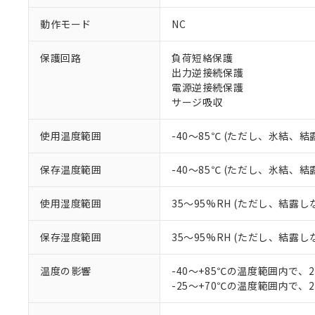
調査・確認中：EU
ご利用条件
動作モード
NC
非該当品：ライセ
※1 中国RoHS
仕入先様の事情に
保護回路
負荷短絡保護
があります。
以下の条件をお読
「○」：最大均質
出力逆接続保護
「×」：最大均質
電源逆接続保護
本サービスは
当社は、これ
*EU RoHS指令（10物
「－」：未確認で
鉛(Pb) 1000ppm以下、
サージ吸収
くものです。
う）を輸出ま
記
説明
六価クロム(Cr(Ⅵ)) 1
当社制御機器
などの必要な
フタル酸ビス(2-エチルヘ
号
*中国RoHS10物質の基準値 
ル（DBP） 1000ppm
在庫状況およ
当社は規制貨
使用温度範囲
-40～85℃ (ただし、氷結、
Pb(鉛) :1000ppm、 Hg
但し、RoHS指令で産
のであり、閲
ます。
Cr(Ⅵ)(六価クロム) : 
フタル酸エステル類の４
○
一定数以
DBP(フタル酸ジブチル) :
い。
当社は貴社製
保存温度範囲
-40～85℃ (ただし、氷結、
DEHP(フタル酸ビス(2-エ
正式な納期状
置等に一切使
当社販売員に
※2 対応予定月
△
一定数に
当社は、貴社
使用湿度範囲
35～95%RH (ただし、結露し
オムロン制御
また当社は、
※2 環境保護使
在庫状況およ
部品在庫の切り替
たしません。
－
在庫なし
す。
保存湿度範囲
35～95%RH (ただし、結露し
「ｅ」：有害物質
機器販売
マイパーツ機
「10」：通常の
ている必要が
味します。
温度の影響
-40～+85℃の温度範囲内で、
空
受注生産
お客様が当ウ
※3 非含有証明
「－」：未確認で
-25～+70℃の温度範囲内で、
白
が、当社の製
さい。
下記の非含有証明