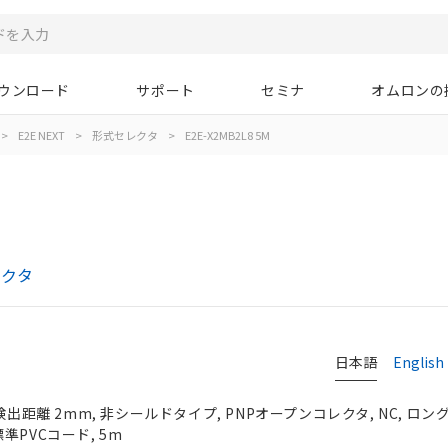
ウンロード
サポート
セミナ
オムロンの
>
E2E NEXT
>
形式セレクタ
>
E2E-X2MB2L8 5M
レクタ
日本語
English
検出距離 2mm, 非シールドタイプ, PNPオープンコレクタ, NC, ロング
準PVCコード, 5m