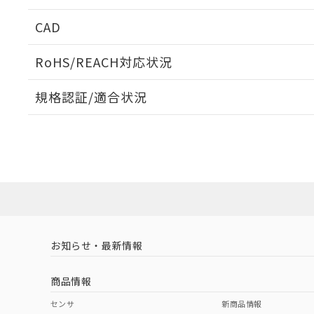
周囲金属の影響
CAD
検出物体の大きさと材質による影響
ログイン/会員登録いただくと、CADデータをダウンロ
RoHS/REACH対応状況
規格認証/適合状況
EU RoHS
注意事項・凡例
A: 80mm以上、B: 60mm以上
UL認証
CSA認証
CEマーキング
L: 6mm以上、φd: 24mm以上、D: 6mm以上、m: 8mm以上
ダウンロードデータをご利用いただく前に、以下を必ずお読
Yes
Yes
Yes
対応状況
対応予定月
※1
※2
金属埋め込み
ソフトウェアの使用条件
対応済み
LR型式承認
DNV型式承認
BV型式承認
KR
（イギリス
（ノルウェー
（フランス
（
お知らせ・最新情報
中国 RoHS
注意事項・凡例
船舶規格）
船舶規格）
船舶規格）
船
商品情報
No
No
No
No
検出領域
中国 RoHS表
※1 ※2
センサ
新商品情報
l: 6mm以上、φd: 24mm以上、D: 6mm以上、m: 8mm以上