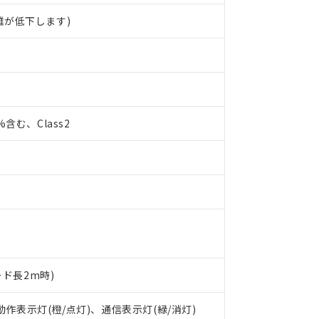
離が低下します)
0%含む、Class2
 RoHS指令（10物質）の非含有に対応した製品が提供可能な商品です
ード長2m時)
oHS指令（10物質）の非含有に対応した製品に切り替える予定のある
 RoHS指令（10物質）の非含有に非対応の商品で、対応品を出す予
 動作表示灯(橙/点灯)、通信表示灯(緑/消灯)
 RoHS指令（10物質）の非含有の対応状況を調査中または確認中の