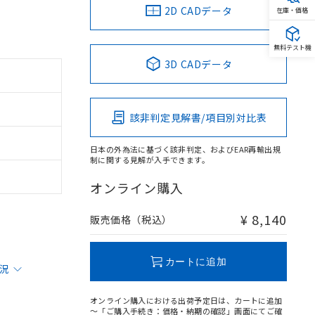
2D CADデータ
在庫・価格
無料テスト機
3D CADデータ
該非判定見解書/項目別対比表
日本の外為法に基づく該非判定、およびEAR再輸出規
制に関する見解が入手できます。
オンライン購入
¥ 8,140
販売価格（税込）
カートに追加
状況
オンライン購入における出荷予定日は、カートに追加
～「ご購入手続き：価格・納期の確認」画面にてご確