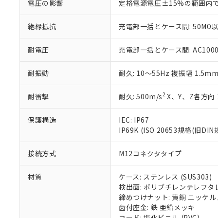
電圧の影響
定格電源電圧±15%の範囲内
いる法人を指
EU RoHS指令（
51物質の非含有証
絶縁抵抗
充電部一括とケース間: 50MΩ以
※本証明書は発行
また、RoHS指
混在することから
耐電圧
充電部一括とケース間: AC1000V 
既に当社にて対応
り割愛しておりま
耐振動
耐久: 10～55Hz 複振幅 1.5m
2
耐衝撃
耐久: 500m/s
X、Y、Z各方向 
保護構造
IEC: IP67
IP69K (ISO 20653規格(旧DIN
接続方式
M12コネクタタイプ
材質
ケース: ステンレス (SUS303)
検出面: ポリブチレンテレフタレー
締めつけナット: 黄銅 ニッケ
歯付座金: 鉄 亜鉛メッキ
コード: 塩化ビニル (PVC)