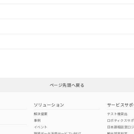
情報更新：2
ードすることができます。
情報更新：
ログイン/会員登録
CCC認証
電波法
、n: 24mm以上
みください。
N/A
N/A
非含有証明書
※3
ページ先頭へ戻る
ダウンロードはこちら
型式承認
NK型式承認
ABS型式承認
韓国
（日本
（アメリカ
ソリューション
サービスサポ
舶規格）
船舶規格）
船舶規格）
解決提案
テスト機貸出
事例
ロボティクスサ
No
No
イベント
日本語相談窓口
、n: 24mm以上
現場データ活用サービスi-BELT
輸出該非判定