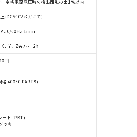
で、定格電源電圧時の検出距離の±1%以内
します。
10物質）の非含有証明書
明書（当社基準）
上(DC500Vメガにて)
日時点で非含有を証明するもので、過去に遡って非含有を証明するも
令のフタル酸エステル類４物質の対応では、対応完了までの期間は出
備考欄に対応日を記載しておりました。
50/60Hz 1min
品への在庫切替を完了していることから、特段のことがない限り、20
す。
m X、Y、Z各方向 2h
10回
規格 40050 PART9))
ト (PBT)
ルメッキ