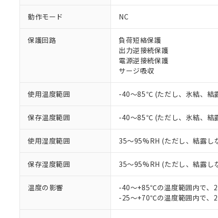
ご利用条件
非該当品：ライセ
※1 中国RoHS
動作モード
NC
仕入先様の事情に
があります。
以下の条件をお読
「○」：最大均質
保護回路
負荷短絡保護
「×」：最大均質
出力逆接続保護
本サービスは
当社は、これ
*EU RoHS指令（10物
「－」：未確認で
鉛(Pb) 1000ppm以下、
電源逆接続保護
くものです。
う）を輸出ま
記
説明
六価クロム(Cr(Ⅵ)) 1
サージ吸収
当社制御機器
などの必要な
フタル酸ビス(2-エチルヘ
号
*中国RoHS10物質の基準値 
ル（DBP） 1000ppm
在庫状況およ
当社は規制貨
Pb(鉛) :1000ppm、 Hg
但し、RoHS指令で産
のであり、閲
ます。
Cr(Ⅵ)(六価クロム) : 
使用温度範囲
-40～85℃ (ただし、氷結、
フタル酸エステル類の４
○
一定数以
DBP(フタル酸ジブチル) :
い。
当社は貴社製
DEHP(フタル酸ビス(2-エ
正式な納期状
置等に一切使
保存温度範囲
-40～85℃ (ただし、氷結、
当社販売員に
※2 対応予定月
△
一定数に
当社は、貴社
オムロン制御
また当社は、
※2 環境保護使
使用湿度範囲
35～95%RH (ただし、結露し
在庫状況およ
部品在庫の切り替
たしません。
－
在庫なし
す。
「ｅ」：有害物質
機器販売
マイパーツ機
保存湿度範囲
35～95%RH (ただし、結露し
「10」：通常の
ている必要が
味します。
空
受注生産
お客様が当ウ
※3 非含有証明
「－」：未確認で
温度の影響
-40～+85℃の温度範囲内で、
白
が、当社の製
-25～+70℃の温度範囲内で、
さい。
下記の非含有証明
※当社の共同