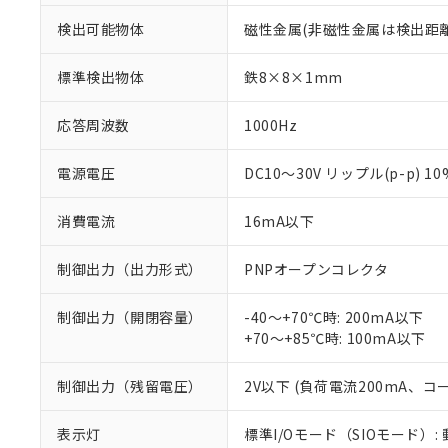
検出可能物体
磁性金属(非磁性金属は検出距
標準検出物体
鉄8×8×1mm
応答周波数
1000Hz
電源電圧
DC10～30V リップル(p-p) 1
消費電流
16mA以下
制御出力（出力形式）
PNPオープンコレクタ
制御出力（開閉容量）
-40～+70℃時: 200mA以下
+70～+85℃時: 100mA以下
※1 対応状況
対応済み：EU
制御出力（残留電圧）
2V以下 (負荷電流200mA、コ
対応予定：EU R
対応予定なし：EU
表示灯
標準I/Oモード（SIOモード）:
調査・確認中：EU