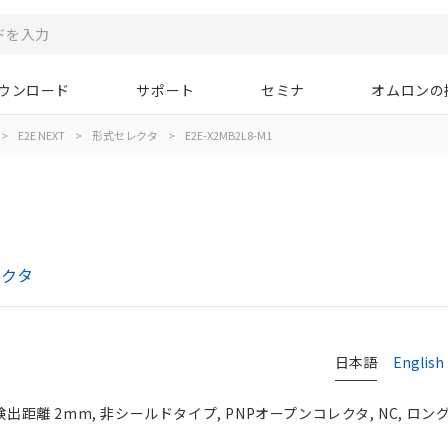
ウンロード
サポート
セミナ
オムロンの
>
E2E NEXT
>
形式セレクタ
>
E2E-X2MB2L8-M1
レクタ
日本語
English
検出距離 2mm, 非シールドタイプ, PNPオープンコレクタ, NC, ロング