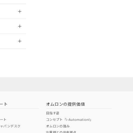
025/09/04
2026/7/29
ート
オムロンの提供価値
目指す姿
ポート
コンセプト「i-Automation!」
ジャパンデスク
オムロンの強み
お客様との共創拠点