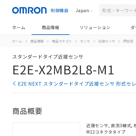
制御機器
Japan
ホーム
商品情報
ソリューション
ダ
ホーム
>
商品情報
>
商品カテゴリ
>
センサ
>
近接センサ
>
円柱型
スタンダードタイプ近接センサ
E2E-X2MB2L8-M1
E2E NEXT スタンダードタイプ近接センサ 形式セ
商品概要
近接センサ, 直流3線式, 
M12コネクタタイプ