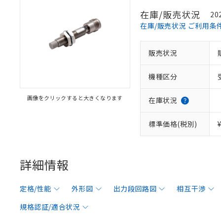
在庫/販売状況
20
在庫/販売状況 ご利用条
販売状況
機種区分
画像をクリックすると大きくなります
在庫状況
標準価格(税別)
詳細情報
定格/性能
外形図
出力段回路図
相互干渉
規格認証/適合状況