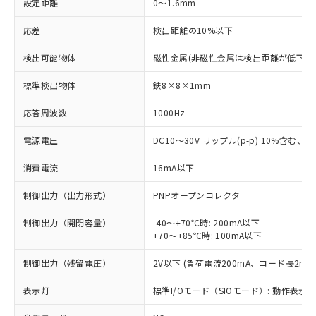
設定距離
0～1.6mm
応差
検出距離の10%以下
検出可能物体
磁性金属(非磁性金属は検出距離が低下し
標準検出物体
鉄8×8×1mm
応答周波数
1000Hz
電源電圧
DC10～30V リップル(p-p) 10%含む、Cla
消費電流
16mA以下
制御出力（出力形式）
PNPオープンコレクタ
制御出力（開閉容量）
-40～+70℃時: 200mA以下
+70～+85℃時: 100mA以下
制御出力（残留電圧）
2V以下 (負荷電流200mA、コード長2m時
表示灯
標準I/Oモード（SIOモード）: 動作表示灯