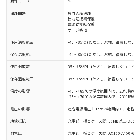
動作モード
NC
保護回路
負荷短絡保護
※1 対応状況
出力逆接続保護
電源逆接続保護
サージ吸収
対応済み：EU RoHS指令（10物質）の
非含有に対応した製品が提供可能な商品で
使用温度範囲
-40～85℃ (ただし、氷結、結露しないこ
す。
対応予定：EU RoHS指令（10物質）の非含
保存温度範囲
-40～85℃ (ただし、氷結、結露しないこ
ご利用条件
有に対応した製品に切り替える予定のある
商品です。
使用湿度範囲
35～95%RH (ただし、結露しないこと)
対応予定なし：EU RoHS指令（10物質）の
以下の条件をお読みいただき、同意のうえ
非含有に非対応の商品で、対応品を出す予
保存湿度範囲
35～95%RH (ただし、結露しないこと)
ご利用ください。
定はありません。
調査・確認中：EU RoHS指令（10物質）の
温度の影響
-40～+85℃の温度範囲内で、23℃時の
本サービスは、当社制御機器事業取扱
※1 中国RoHS○×表
非含有の対応状況を調査中または確認中の
-25～+70℃の温度範囲内で、23℃時の
商品の当社在庫状況および標準価格
商品です。
(税抜)を提供させていただくもので
「○」：最大均質材料含有率が中国RoHSの
電圧の影響
定格電源電圧±15%の範囲内で、定格電
非該当品：ライセンス料など無形物で、有
す。
基準値以下であることを示します。
害物質有無と関係のない商品です。
当社制御機器事業取扱商品の中には、
絶縁抵抗
充電部一括とケース間: 50MΩ以上(DC50
「×」：最大均質材料含有率が中国RoHSの
仕入先様の事情により、非含有部品として
本サービスの対象外となる商品もある
基準値を超えていることを示します。
いたものが、含有品と判明した場合などや
当社は、これら貴社製品のうち、外国
ことをご了承ください。
耐電圧
充電部一括とケース間: AC1000V 50/60Hz
「－」：未確認です。当社販売部門へお問
むを得ず変更することがあります。
為替および外国貿易法に定める商品
在庫状況および標準価格照会結果は、