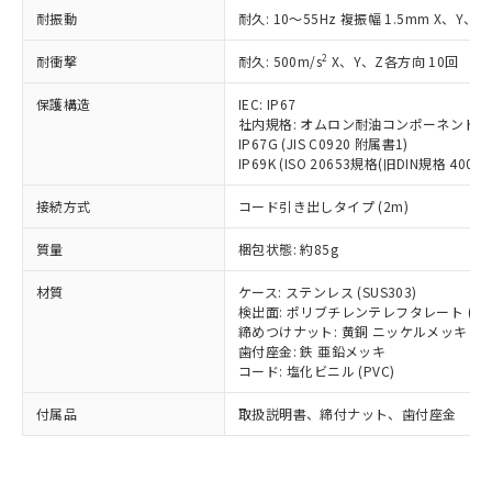
い合わせください。
（以下｢規制貨物等」という）を輸出
耐振動
記載している更新日時点での社内デー
耐久: 10～55Hz 複振幅 1.5mm X、Y、Z
*EU RoHS指令（10物質）：
または国外への提供する場合は、日本
記
タに基づき作成されるものであり、閲
説明
鉛(Pb) 1000ppm以下、 水銀(Hg) 1000ppm以下、 カド
*中国RoHS10物質の基準値 (GB/T26572)：
国政府の輸出許可(または役務取引許
2
耐衝撃
耐久: 500m/s
X、Y、Z各方向 10回
号
覧された時点での実際の在庫および標
ミウム(Cd) 100ppm以下、
Pb(鉛) :1000ppm、 Hg(水銀) : 1000ppm、 Cd(カドミウ
可)を取得するなどの必要な手続きを
六価クロム(Cr(Ⅵ)) 1000ppm以下、ポリ臭化ビフェニル
ム) : 100ppm、
準価格とは異なる場合があることをご
類(PBB) 1000ppm以下、ポリ臭化ジフェニルエーテル類
Cr(Ⅵ)(六価クロム) : 1000ppm、 PBBs(ポリ臭化ビフェ
保護構造
とります。
IEC: IP67
了承ください。
(PBDE) 1000ppm以下、フタル酸ビス(2-エチルヘキシ
○
一定数以上の在庫あり
ニル類) : 1000ppm、 PBDEs(ポリ臭化ジフェニルエーテ
社内規格: オムロン耐油コンポーネント評
当社は規制貨物を破棄する場合は、完
ル) (DEHP)(別名：DOP) 1000ppm以下、フタル酸ブチ
正式な納期状況および標準価格はお客
ル類) : 1000ppm、
IP67G (JIS C0920 附属書1)
ルベンジル（BBP） 1000ppm以下、フタル酸ジブチル
全に破砕するなど、違法に輸出されな
DBP(フタル酸ジブチル) : 1000ppm、 DIBP(フタル酸ジ
様のお取引先、またはお客様担当のオ
IP69K (ISO 20653規格(旧DIN規格 40050 
（DBP） 1000ppm以下、フタル酸ジイソブチル
イソブチル) : 1000ppm、 BBP(フタル酸ブチルベンジ
△
一定数には満たないが在庫あり
いよう必要な手段を講じます。
ムロン制御機器販売店・当社販売員に
(DIBP) 1000ppm以下
ル) : 1000ppm、
当社は貴社製品を、核兵器、ミサイ
但し、RoHS指令で産業用監視および制御機器に対する
DEHP(フタル酸ビス(2-エチルヘキシル)) : 1000ppm
ご相談ください。
接続方式
コード引き出しタイプ (2m)
適用除外項目は除く。
ル、化学兵器、生物兵器またはその他
－
在庫なし(最新の在庫状況につ
オムロン制御機器販売店や当社販売拠
フタル酸エステル類の４物質については閾値を超える意
武器並びにこれらの製造装置等に一切
いては、お客様のお取引先、ま
図的な使用がないことを確認しています。
質量
点は「
販売ネットワーク
梱包状態: 約85g
」をご確認
※2 環境保護使用期限
使用いたしません。
たはお客様担当のオムロン制御
ください。
当社は、貴社製品を第三者に販売する
材質
機器販売店・当社販売員にご確
ケース: ステンレス (SUS303)
在庫状況および標準価格結果を当社の
※2 対応予定月
「ｅ」：有害物質（10物質）のすべてが基
場合は、上記1、2および3の内容を当
検出面: ポリブチレンテレフタレート (PB
認ください)
事前の承諾なく第三者に漏洩または開
準値以下であることを示します。
締めつけナット: 黄銅 ニッケルメッキ
該第三者に通知します。また当社は、
示しないようお願いします。
歯付座金: 鉄 亜鉛メッキ
部品在庫の切り替え状況などにより、予定
「10」：通常の使用状況下において有害物
販売先および販売に係わる関係者が違
マイパーツ機能（部品リスト作成サー
空
受注生産機種、また在庫状況の
コード: 塩化ビニル (PVC)
月が前後することがあります。
質が外部に漏えいし、環境に深刻な影響を
法に輸出するおそれがある場合は、取
ビス）をご利用いただくには、I-Web
白
情報を公開していない機種
及ぼさない年数を意味します。
り引きをいたしません。
メンバーズにご登録されている必要が
付属品
取扱説明書、締付ナット、歯付座金
「－」：未確認です。当社販売部門へお問
あります。
い合わせください。
お客様が当ウェブサイト上で当社にご
※3 非含有証明書ダウンロード
登録された部品リストについて、当社