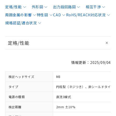
定格/性能
外形図
出力段回路図
相互干渉
周囲金属の影響
特性図
CAD
RoHS/REACH対応状況
規格認証/適合状況
定格/性能
情報更新：2025/09/04
検出ヘッドサイズ
M8
タイプ
円柱型（ネジつき）、非シールドタイプ
電源の種類
直流3線式
検出距離
2mm ±10%