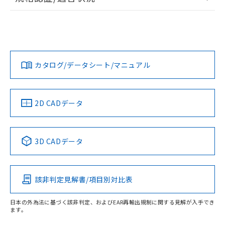
ログイン/会員登録
EU RoHS
注意事項・凡例
UL認証
CSA認証
CEマーキング
L: 6mm以上、φd: 24mm以上、D: 6mm以上、m: 8mm以
上、n: 24mm以上
Yes
Yes
Yes
金属埋め込み
対応状況
対応予定月
※1
※2
ダウンロードデータをご利用いただく前に、以下を必ずお読
みください。
カタログ/データシート/マニュアル
対応済み
ソフトウェアの使用条件
LR型式承認
DNV型式承認
BV型式承認
KR型式承
タイムチャート
（イギリス
（ノルウェー
（フランス
（韓国
船舶規格）
船舶規格）
船舶規格）
船舶規格
中国 RoHS
注意事項・凡例
2D CADデータ
No
No
No
No
l: 6mm以上、φd: 24mm以上、D: 6mm以上、m: 8mm以
上、n: 24mm以上
中国 RoHS表
※1 ※2
検出領域
3D CADデータ
この製品の規格認証/適合状況ページへ
Pb
Hg
Cd
Cr(VI)
その他の認証はこちらのページからご検索ください
該非判定見解書/項目別対比表
X
O
O
O
日本の外為法に基づく該非判定、およびEAR再輸出規制に関する見解が入手でき
ます。
"対応済み"や非含有の記載がされた商品であっても、流通