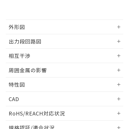
および当社の共同利用者が、当社の製
下記の非含有証明書をダウンロードするこ
品・サービスに関するお客様との取
とができます。
合意する
キャンセル
引・商談に必要な範囲で利用すること
をご了承ください。
EU RoHS指令（10物質）の非含有証明書
外形図
※当社の共同利用者とは、
"個人情報
51物質の非含有証明書（当社基準）
の共同利用に関して"
の「1.共同利
※本証明書は発行日時点で非含有を証明す
情報更新：2025/09/04
用者の範囲」に記載されている法人を
出力段回路図
るもので、過去に遡って非含有を証明する
指します。
ものではありません。
外形図
情報更新：2025/09/04
相互干渉
また、RoHS指令のフタル酸エステル類４
物質の対応では、対応完了までの期間は出
出力段回路図
情報更新：2025/09/04
荷製品に未対応品が混在することから備考
周囲金属の影響
欄に対応日を記載しておりました。
相互干渉
既に当社にて対応品への在庫切替を完了
情報更新：2025/09/04
特性図
していることから、特段のことがない限
り、2022年1月12日より割愛しておりま
周囲金属の影響
情報更新：2025/09/04
す。
CAD
検出物体の大きさと材質による影響
ログイン/会員登録いただくと、CADデータをダウンロー
RoHS/REACH対応状況
ドすることができます。
情報更新：2026/7/29
A: 80mm以上、B: 60mm以上
規格認証/適合状況