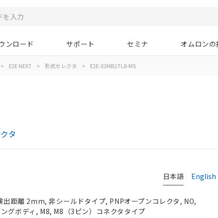
ウンロード
サポート
セミナ
オムロンの
>
E2E NEXT
>
形式セレクタ
>
E2E-X2MB1TL8-M5
レクタ
日本語
English
検出距離 2mm, 非シールドタイプ, PNPオープンコレクタ, NO,
, ロングボディ, M8, M8（3ピン）コネクタタイプ