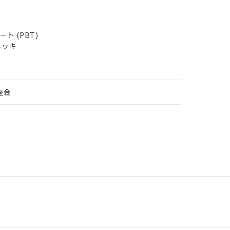
ト (PBT)
メッキ
座金
情報更新：2