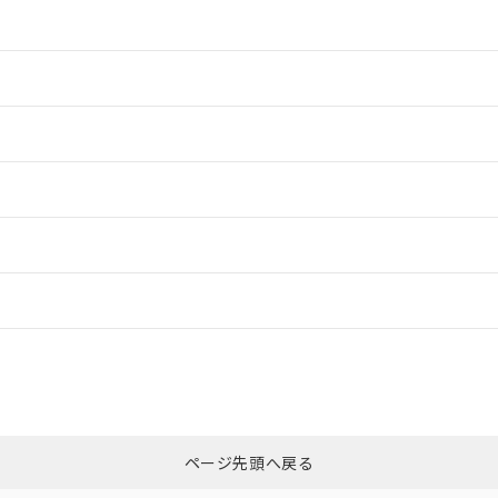
情報更新：2
情報更新：2
情報更新：2
情報更新：2
ードすることができます。
情報更新：
ログイン/会員登録
CCC認証
電波法
、n: 24mm以上
みください。
N/A
N/A
非含有証明書
※3
ページ先頭へ戻る
ダウンロードはこちら