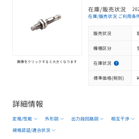
在庫/販売状況
20
在庫/販売状況 ご利用条
販売状況
機種区分
画像をクリックすると大きくなります
在庫状況
標準価格(税別)
詳細情報
定格/性能
外形図
出力段回路図
相互干渉
規格認証/適合状況