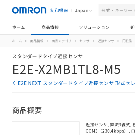
制御機器
Japan
ホーム
商品情報
ソリューション
ダ
ホーム
>
商品情報
>
商品カテゴリ
>
センサ
>
近接センサ
>
円柱型
スタンダードタイプ近接センサ
E2E-X2MB1TL8-M5
E2E NEXT スタンダードタイプ近接センサ 形式セ
商品概要
近接センサ, 直流3線式, 
COM3（230.4kbps）