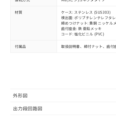
材質
ケース: ステンレス (SUS303)
検出面: ポリブチレンテレフタレー
締めつけナット: 黄銅 ニッケル
歯付座金: 鉄 亜鉛メッキ
コード: 塩化ビニル (PVC)
付属品
取扱説明書、締付ナット、歯付
外形図
出力段回路図