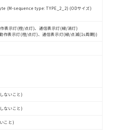
 RoHS指令（10物質）の非含有に対応した製品が提供可能な商品です
oHS指令（10物質）の非含有に対応した製品に切り替える予定のある
e (M-sequence type: TYPE_2_2) (ODサイズ)
 RoHS指令（10物質）の非含有に非対応の商品で、対応品を出す予
 RoHS指令（10物質）の非含有の対応状況を調査中または確認中の
ンス料など無形物で、有害物質有無と関係のない商品です。
動作表示灯(橙/点灯)、通信表示灯(緑/消灯)
○×表
より、非含有部品としていたものが、含有品と判明した場合などやむ
: 動作表示灯(橙/点灯)、通信表示灯(緑/点滅(1s周期))
みいただき、同意のうえご利用ください。
材料含有率が中国RoHSの基準値以下であることを示します。
材料含有率が中国RoHSの基準値を超えていることを示します。
、当社制御機器事業取扱商品の当社在庫状況および標準価格(税抜)
ら貴社製品のうち、外国為替および外国貿易法に定める商品（以下｢
質）：
す。当社販売部門へお問い合わせください。
 水銀(Hg) 1000ppm以下、 カドミウム(Cd) 100ppm以下、
たは国外への提供する場合は、日本国政府の輸出許可(または役務取
000ppm以下、ポリ臭化ビフェニル類(PBB) 1000ppm以下、ポリ臭化ジフェニルエーテル類(P
事業取扱商品の中には、本サービスの対象外となる商品もあること
手続きをとります。
キシル) (DEHP)(別名：DOP) 1000ppm以下、フタル酸ブチルベンジル（BBP） 100
(GB/T26572)：
以下、フタル酸ジイソブチル (DIBP) 1000ppm以下
び標準価格照会結果は、記載している更新日時点での社内データに
物を破棄する場合は、完全に破砕するなど、違法に輸出されないよ
(水銀) : 1000ppm、 Cd(カドミウム) : 100ppm、
業用監視および制御機器に対する適用除外項目は除く。
覧された時点での実際の在庫および標準価格とは異なる場合がある
1000ppm、 PBBs(ポリ臭化ビフェニル類) : 1000ppm、 PBDEs(ポリ臭化ジフェニルエーテル類
物質については閾値を超える意図的な使用がないことを確認しています。
上の在庫あり
 1000ppm、 DIBP(フタル酸ジイソブチル) : 1000ppm、 BBP(フタル酸ブチルベンジル) :
品を、核兵器、ミサイル、化学兵器、生物兵器またはその他武器並
チルヘキシル)) : 1000ppm
況および標準価格はお客様のお取引先、またはお客様担当のオムロ
用いたしません。
ご相談ください。
は満たないが在庫あり
製品を第三者に販売する場合は、上記1、2および3の内容を当該第
露しないこと)
機器販売店や当社販売拠点は「
販売ネットワーク
」をご確認くだ
販売先および販売に係わる関係者が違法に輸出するおそれがある場
用期限
び標準価格結果を当社の事前の承諾なく第三者に漏洩または開示し
え状況などにより、予定月が前後することがあります。
(最新の在庫状況については、お客様のお取引先、またはお客様担当
露しないこと)
（10物質）のすべてが基準値以下であることを示します。
店・当社販売員にご確認ください)
能（部品リスト作成サービス）をご利用いただくには、I-Webメン
使用状況下において有害物質が外部に漏えいし、環境に深刻な影響を
ないこと)
あります。
機種、また在庫状況の情報を公開していない機種
ェブサイト上で当社にご登録された部品リストについて、当社およ
書ダウンロード