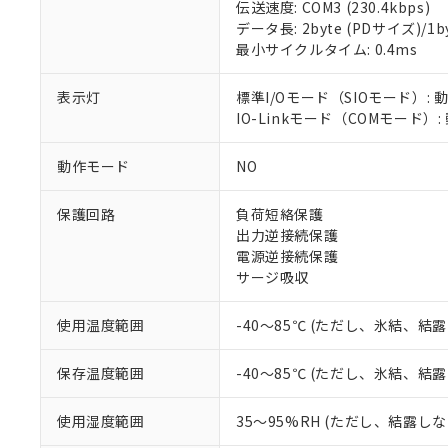
対応済み：EU
伝送速度: COM3 (230.4kbps)
対応予定：EU R
データ長: 2byte (PDサイズ)/1byt
対応予定なし：EU
最小サイクルタイム: 0.4ms
調査・確認中：EU
ご利用条件
非該当品：ライセ
表示灯
標準I/Oモード（SIOモード）: 
※1 中国RoHS
仕入先様の事情に
IO-Linkモード（COMモード）
があります。
以下の条件をお読
「○」：最大均質
「×」：最大均質
動作モード
NO
本サービスは
当社は、これ
*EU RoHS指令（10物
「－」：未確認で
鉛(Pb) 1000ppm以下、
くものです。
う）を輸出ま
記
説明
六価クロム(Cr(Ⅵ)) 1
当社制御機器
などの必要な
保護回路
負荷短絡保護
フタル酸ビス(2-エチルヘ
号
*中国RoHS10物質の基準値 
ル（DBP） 1000ppm
在庫状況およ
当社は規制貨
出力逆接続保護
Pb(鉛) :1000ppm、 Hg
但し、RoHS指令で産
のであり、閲
ます。
電源逆接続保護
Cr(Ⅵ)(六価クロム) : 
フタル酸エステル類の４
○
一定数以
DBP(フタル酸ジブチル) :
い。
当社は貴社製
サージ吸収
DEHP(フタル酸ビス(2-エ
正式な納期状
置等に一切使
当社販売員に
※2 対応予定月
△
一定数に
当社は、貴社
使用温度範囲
-40～85℃ (ただし、氷結、結
オムロン制御
また当社は、
※2 環境保護使
在庫状況およ
部品在庫の切り替
たしません。
－
在庫なし
保存温度範囲
-40～85℃ (ただし、氷結、結
す。
「ｅ」：有害物質
機器販売
マイパーツ機
「10」：通常の
使用湿度範囲
35～95%RH (ただし、結露し
ている必要が
味します。
空
受注生産
お客様が当ウ
※3 非含有証明