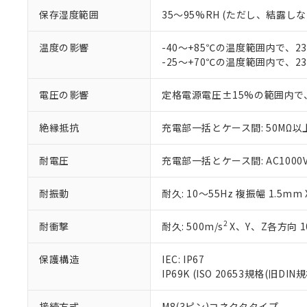
「－」：未確認で
白
が、当社の製
保存湿度範囲
35～95%RH (ただし、結露し
さい。
下記の非含有証明
※当社の共同
温度の影響
-40～+85℃の温度範囲内で、
いる法人を指
EU RoHS指令（
-25～+70℃の温度範囲内で、
51物質の非含有証
※本証明書は発行
電圧の影響
定格電源電圧±15%の範囲内で
また、RoHS指
混在することから
既に当社にて対応
絶縁抵抗
充電部一括とケース間: 50MΩ以上
り割愛しておりま
耐電圧
充電部一括とケース間: AC1000V 5
耐振動
耐久: 10～55Hz 複振幅 1.5mm
2
耐衝撃
耐久: 500m/s
X、Y、Z各方向 1
保護構造
IEC: IP67
IP69K (ISO 20653規格(旧DIN規
接続方式
M8(3ピン)コネクタタイプ