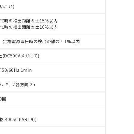
す。当社販売部門へお問い合わせください。
品・サービスに関するお客様との取引・商談に必要な範囲で利用す
ないこと)
合意する
キャンセル
書をダウンロードすることができます。
利用者とは、
"個人情報の共同利用に関して"
の「1.共同利用者の
23℃時の検出距離の±15%以内
します。
10物質）の非含有証明書
23℃時の検出距離の±10%以内
明書（当社基準）
日時点で非含有を証明するもので、過去に遡って非含有を証明するも
、定格電源電圧時の検出距離の±1%以内
令のフタル酸エステル類４物質の対応では、対応完了までの期間は出
備考欄に対応日を記載しておりました。
品への在庫切替を完了していることから、特段のことがない限り、20
(DC500Vメガにて)
す。
0/60Hz 1min
 X、Y、Z各方向 2h
0回
格 40050 PART9))