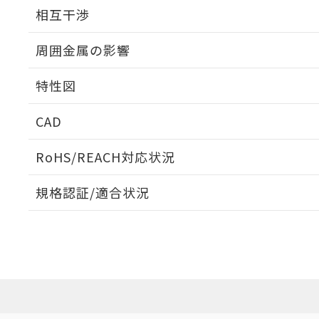
外形図
相互干渉
出力段回路図
周囲金属の影響
相互干渉
特性図
周囲金属の影響
CAD
検出物体の大きさと材質による影響
ログイン/会員登録いただくと、CADデータをダウンロ
RoHS/REACH対応状況
規格認証/適合状況
EU RoHS
注意事項・凡例
A: 80mm以上、B: 60mm以上
UL認証
CSA認証
CEマーキング
L: 6mm以上、φd: 24mm以上、D: 6mm以上、m: 8mm以上
ダウンロードデータをご利用いただく前に、以下を必ずお読
Yes
Yes
Yes
対応状況
対応予定月
※1
※2
金属埋め込み
ソフトウェアの使用条件
対応済み