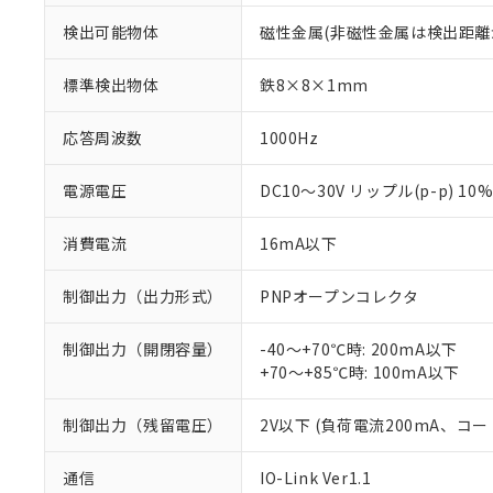
検出可能物体
磁性金属(非磁性金属は検出距離
標準検出物体
鉄8×8×1mm
応答周波数
1000Hz
電源電圧
DC10～30V リップル(p-p) 10
消費電流
16mA以下
制御出力（出力形式）
PNPオープンコレクタ
制御出力（開閉容量）
-40～+70℃時: 200mA以下
+70～+85℃時: 100mA以下
制御出力（残留電圧）
2V以下 (負荷電流200mA、コー
※1 対応状況
通信
IO-Link Ver1.1