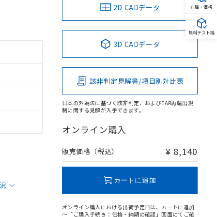
2D CADデータ
在庫・価格
無料テスト機
3D CADデータ
該非判定見解書/項目別対比表
日本の外為法に基づく該非判定、およびEAR再輸出規
制に関する見解が入手できます。
オンライン購入
¥ 8,140
販売価格（税込）
カートに追加
状況
オンライン購入における出荷予定日は、カートに追加
～「ご購入手続き：価格・納期の確認」画面にてご確