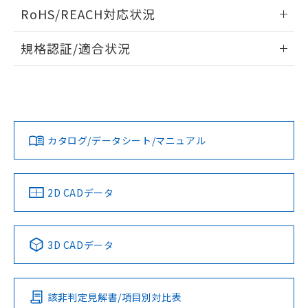
検出物体の大きさと材質による影響
ログイン/会員登録いただくと、CADデータをダウンロー
RoHS/REACH対応状況
ドすることができます。
情報更新：2026/7/29
A: 80mm以上、B: 60mm以上
規格認証/適合状況
ログイン/会員登録
EU RoHS
注意事項・凡例
UL認証
CSA認証
CEマーキング
L: 6mm以上、φd: 24mm以上、D: 6mm以上、m: 8mm以
上、n: 24mm以上
No
No
Yes
金属埋め込み
対応状況
対応予定月
※1
※2
ダウンロードデータをご利用いただく前に、以下を必ずお読
みください。
カタログ/データシート/マニュアル
対応済み
ソフトウェアの使用条件
LR型式承認
DNV型式承認
BV型式承認
KR型式承
タイムチャート
（イギリス
（ノルウェー
（フランス
（韓国
船舶規格）
船舶規格）
船舶規格）
船舶規格
中国 RoHS
注意事項・凡例
2D CADデータ
No
No
No
No
l: 6mm以上、φd: 24mm以上、D: 6mm以上、m: 8mm以
上、n: 24mm以上
中国 RoHS表
※1 ※2
検出領域
3D CADデータ
この製品の規格認証/適合状況ページへ
Pb
Hg
Cd
Cr(VI)
その他の認証はこちらのページからご検索ください
該非判定見解書/項目別対比表
X
O
O
O