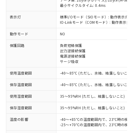
最小サイクルタイム: 0.4ms
表示灯
標準I/Oモード（SIOモード）: 動作表示灯(
IO-Linkモード（COMモード）: 動作表示灯(
※1 対応状況
動作モード
NO
対応済み：EU RoHS指令（10物質）の
保護回路
負荷短絡保護
非含有に対応した製品が提供可能な商品で
出力逆接続保護
す。
電源逆接続保護
対応予定：EU RoHS指令（10物質）の非含
サージ吸収
ご利用条件
有に対応した製品に切り替える予定のある
商品です。
使用温度範囲
-40～85℃ (ただし、氷結、結露しないこと)
対応予定なし：EU RoHS指令（10物質）の
以下の条件をお読みいただき、同意のうえ
非含有に非対応の商品で、対応品を出す予
保存温度範囲
-40～85℃ (ただし、氷結、結露しないこと)
ご利用ください。
定はありません。
使用湿度範囲
35～95%RH (ただし、結露しないこと)
調査・確認中：EU RoHS指令（10物質）の
本サービスは、当社制御機器事業取扱
※1 中国RoHS○×表
非含有の対応状況を調査中または確認中の
商品の当社在庫状況および標準価格
保存湿度範囲
35～95%RH (ただし、結露しないこと)
商品です。
(税抜)を提供させていただくもので
「○」：最大均質材料含有率が中国RoHSの
非該当品：ライセンス料など無形物で、有
す。
温度の影響
-40～+85℃の温度範囲内で、23℃時の検
基準値以下であることを示します。
害物質有無と関係のない商品です。
当社制御機器事業取扱商品の中には、
-25～+70℃の温度範囲内で、23℃時の検
「×」：最大均質材料含有率が中国RoHSの
仕入先様の事情により、非含有部品として
本サービスの対象外となる商品もある