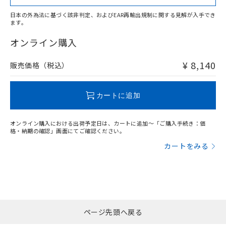
日本の外為法に基づく該非判定、およびEAR再輸出規制に関する見解が入手でき
ます。
"対応済み"や非含有の記載がされた商品であっても、流通
在庫等で未対応品が混在する可能性があります。
オンライン購入
非含有品が必要な際は、弊社営業部門もしくは販売店へお
問い合わせください。
¥ 8,140
販売価格（税込）
この製品のRoHS/REACH対応状況ページへ
カートに追加
オンライン購入における出荷予定日は、カートに追加～「ご購入手続き：価
格・納期の確認」画面にてご確認ください。
カートをみる
ページ先頭へ戻る