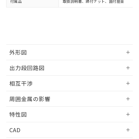
付属品
取扱説明書、締付ナット、歯付座金
お客様が当ウェブサイト上で当社にご
※3 非含有証明書ダウンロード
登録された部品リストについて、当社
および当社の共同利用者が、当社の製
下記の非含有証明書をダウンロードするこ
品・サービスに関するお客様との取
とができます。
合意する
キャンセル
引・商談に必要な範囲で利用すること
をご了承ください。
EU RoHS指令（10物質）の非含有証明書
※当社の共同利用者とは、
"個人情報
51物質の非含有証明書（当社基準）
の共同利用に関して"
の「1.共同利
外形図
※本証明書は発行日時点で非含有を証明す
用者の範囲」に記載されている法人を
るもので、過去に遡って非含有を証明する
指します。
情報更新：2025/09/04
ものではありません。
出力段回路図
また、RoHS指令のフタル酸エステル類４
外形図
物質の対応では、対応完了までの期間は出
情報更新：2025/09/04
相互干渉
荷製品に未対応品が混在することから備考
欄に対応日を記載しておりました。
出力段回路図
情報更新：2025/09/04
既に当社にて対応品への在庫切替を完了
周囲金属の影響
していることから、特段のことがない限
相互干渉
情報更新：2025/09/04
り、2022年1月12日より割愛しておりま
特性図
す。
周囲金属の影響
情報更新：2025/09/04
CAD