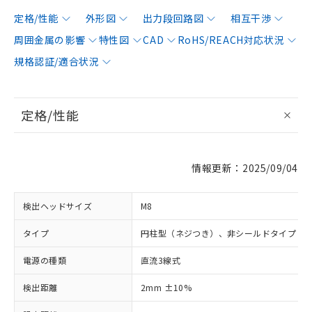
定格/性能
外形図
出力段回路図
相互干渉
周囲金属の影響
特性図
CAD
RoHS/REACH対応状況
規格認証/適合状況
定格/性能
情報更新：2025/09/04
検出ヘッドサイズ
M8
タイプ
円柱型（ネジつき）、非シールドタイプ
電源の種類
直流3線式
検出距離
2mm ±10%