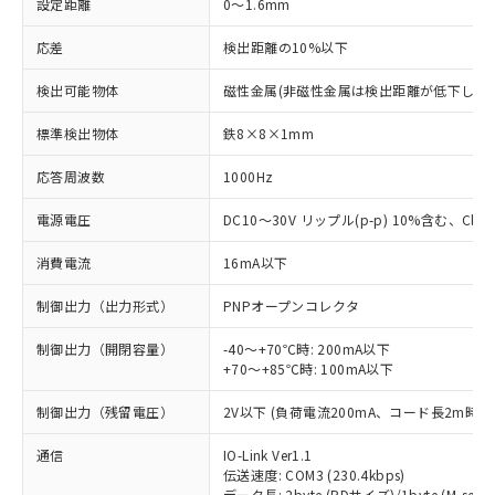
設定距離
0～1.6mm
応差
検出距離の10%以下
検出可能物体
磁性金属(非磁性金属は検出距離が低下します
標準検出物体
鉄8×8×1mm
応答周波数
1000Hz
電源電圧
DC10～30V リップル(p-p) 10%含む、Class
消費電流
16mA以下
制御出力（出力形式）
PNPオープンコレクタ
制御出力（開閉容量）
-40～+70℃時: 200mA以下
+70～+85℃時: 100mA以下
制御出力（残留電圧）
2V以下 (負荷電流200mA、コード長2m時)
通信
IO-Link Ver1.1
伝送速度: COM3 (230.4kbps)
データ長: 2byte (PDサイズ)/1byte (M-seque