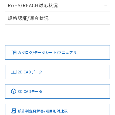
検出物体の大きさと材質による影響
ログイン/会員登録いただくと、CADデータをダウンロー
RoHS/REACH対応状況
ドすることができます。
情報更新：2026/7/29
A: 80mm以上、B: 60mm以上
規格認証/適合状況
ログイン/会員登録
EU RoHS
注意事項・凡例
UL認証
CSA認証
CEマーキング
L: 6mm以上、φd: 24mm以上、D: 6mm以上、m: 8mm以
上、n: 24mm以上
Yes
Yes
Yes
金属埋め込み
対応状況
対応予定月
※1
※2
ダウンロードデータをご利用いただく前に、以下を必ずお読
みください。
カタログ/データシート/マニュアル
対応済み
ソフトウェアの使用条件
LR型式承認
DNV型式承認
BV型式承認
KR型式承
タイムチャート
（イギリス
（ノルウェー
（フランス
（韓国
船舶規格）
船舶規格）
船舶規格）
船舶規格
中国 RoHS
注意事項・凡例
2D CADデータ
No
No
No
No
l: 6mm以上、φd: 24mm以上、D: 6mm以上、m: 8mm以
上、n: 24mm以上
中国 RoHS表
※1 ※2
検出領域
3D CADデータ
この製品の規格認証/適合状況ページへ
Pb
Hg
Cd
Cr(VI)
その他の認証はこちらのページからご検索ください
該非判定見解書/項目別対比表
X
O
O
O