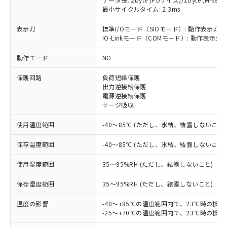
最小サイクルタイム: 2.3ms
表示灯
標準I/Oモード（SIOモード）: 動作表示灯(
IO-Linkモード（COMモード）: 動作表示灯(
※1 対応状況
動作モード
NO
対応済み：EU RoHS指令（10物質）の
保護回路
負荷短絡保護
非含有に対応した製品が提供可能な商品で
出力逆接続保護
す。
電源逆接続保護
対応予定：EU RoHS指令（10物質）の非含
サージ吸収
ご利用条件
有に対応した製品に切り替える予定のある
商品です。
使用温度範囲
-40～85℃ (ただし、氷結、結露しないこと)
対応予定なし：EU RoHS指令（10物質）の
以下の条件をお読みいただき、同意のうえ
非含有に非対応の商品で、対応品を出す予
保存温度範囲
-40～85℃ (ただし、氷結、結露しないこと)
ご利用ください。
定はありません。
使用湿度範囲
35～95%RH (ただし、結露しないこと)
調査・確認中：EU RoHS指令（10物質）の
本サービスは、当社制御機器事業取扱
※1 中国RoHS○×表
非含有の対応状況を調査中または確認中の
商品の当社在庫状況および標準価格
保存湿度範囲
35～95%RH (ただし、結露しないこと)
商品です。
(税抜)を提供させていただくもので
「○」：最大均質材料含有率が中国RoHSの
非該当品：ライセンス料など無形物で、有
す。
温度の影響
-40～+85℃の温度範囲内で、23℃時の検
基準値以下であることを示します。
害物質有無と関係のない商品です。
当社制御機器事業取扱商品の中には、
-25～+70℃の温度範囲内で、23℃時の検
「×」：最大均質材料含有率が中国RoHSの
仕入先様の事情により、非含有部品として
本サービスの対象外となる商品もある