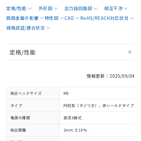
定格/性能
外形図
出力段回路図
相互干渉
周囲金属の影響
特性図
CAD
RoHS/REACH対応状況
規格認証/適合状況
定格/性能
情報更新：2025/09/04
検出ヘッドサイズ
M8
タイプ
円柱型（ネジつき）、非シールドタイプ
電源の種類
直流3線式
検出距離
2mm ±10%