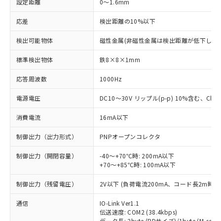
設定距離
0～1.6mm
応差
検出距離の10%以下
検出可能物体
磁性金属(非磁性金属は検出距離が低下します
標準検出物体
鉄8×8×1mm
応答周波数
1000Hz
電源電圧
DC10～30V リップル(p-p) 10%含む、Class
消費電流
16mA以下
制御出力（出力形式）
PNPオープンコレクタ
制御出力（開閉容量）
-40～+70℃時: 200mA以下
+70～+85℃時: 100mA以下
制御出力（残留電圧）
2V以下 (負荷電流200mA、コード長2m時)
通信
IO-Link Ver1.1
伝送速度: COM2 (38.4kbps)
データ長: 2byte (PDサイズ)/1byte (M-seque