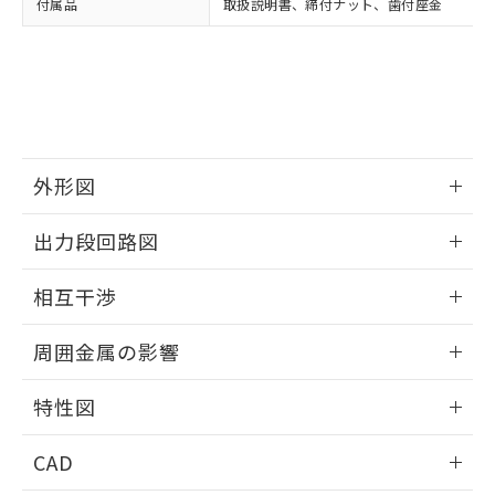
付属品
取扱説明書、締付ナット、歯付座金
お客様が当ウェブサイト上で当社にご
※3 非含有証明書ダウンロード
登録された部品リストについて、当社
および当社の共同利用者が、当社の製
下記の非含有証明書をダウンロードするこ
品・サービスに関するお客様との取
とができます。
合意する
キャンセル
引・商談に必要な範囲で利用すること
をご了承ください。
EU RoHS指令（10物質）の非含有証明書
※当社の共同利用者とは、
"個人情報
51物質の非含有証明書（当社基準）
の共同利用に関して"
の「1.共同利
外形図
※本証明書は発行日時点で非含有を証明す
用者の範囲」に記載されている法人を
るもので、過去に遡って非含有を証明する
指します。
情報更新：2025/09/04
ものではありません。
出力段回路図
また、RoHS指令のフタル酸エステル類４
外形図
物質の対応では、対応完了までの期間は出
情報更新：2025/09/04
相互干渉
荷製品に未対応品が混在することから備考
欄に対応日を記載しておりました。
出力段回路図
情報更新：2025/09/04
既に当社にて対応品への在庫切替を完了
周囲金属の影響
していることから、特段のことがない限
相互干渉
情報更新：2025/09/04
り、2022年1月12日より割愛しておりま
特性図
す。
周囲金属の影響
情報更新：2025/09/04
CAD