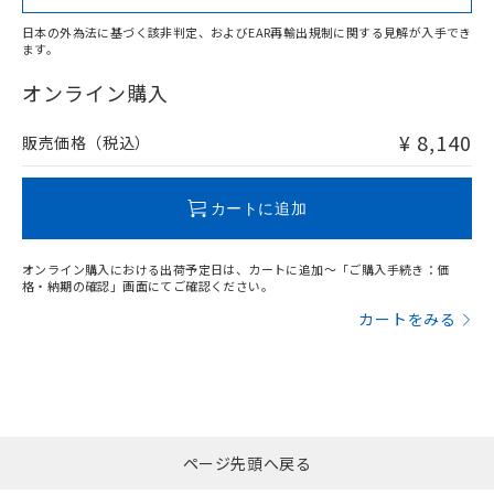
日本の外為法に基づく該非判定、およびEAR再輸出規制に関する見解が入手でき
ます。
"対応済み"や非含有の記載がされた商品であっても、流通
在庫等で未対応品が混在する可能性があります。
オンライン購入
非含有品が必要な際は、弊社営業部門もしくは販売店へお
問い合わせください。
¥ 8,140
販売価格（税込）
この製品のRoHS/REACH対応状況ページへ
カートに追加
オンライン購入における出荷予定日は、カートに追加～「ご購入手続き：価
格・納期の確認」画面にてご確認ください。
カートをみる
ページ先頭へ戻る