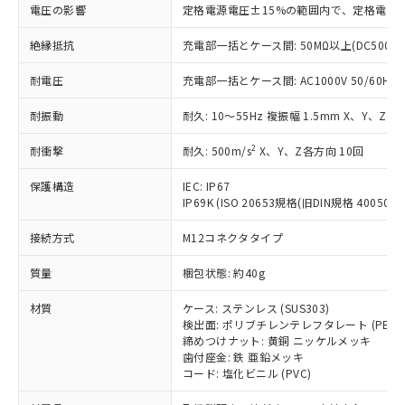
基準値を超えていることを示します。
いたものが、含有品と判明した場合などや
当社は、これら貴社製品のうち、外国
電圧の影響
定格電源電圧±15%の範囲内で、定格電源
ことをご了承ください。
「－」：未確認です。当社販売部門へお問
むを得ず変更することがあります。
為替および外国貿易法に定める商品
在庫状況および標準価格照会結果は、
い合わせください。
（以下｢規制貨物等」という）を輸出
絶縁抵抗
充電部一括とケース間: 50MΩ以上(DC500V
記載している更新日時点での社内デー
*EU RoHS指令（10物質）：
または国外への提供する場合は、日本
記
タに基づき作成されるものであり、閲
説明
鉛(Pb) 1000ppm以下、 水銀(Hg) 1000ppm以下、 カド
*中国RoHS10物質の基準値 (GB/T26572)：
耐電圧
充電部一括とケース間: AC1000V 50/60Hz 1
国政府の輸出許可(または役務取引許
号
覧された時点での実際の在庫および標
ミウム(Cd) 100ppm以下、
Pb(鉛) :1000ppm、 Hg(水銀) : 1000ppm、 Cd(カドミウ
可)を取得するなどの必要な手続きを
六価クロム(Cr(Ⅵ)) 1000ppm以下、ポリ臭化ビフェニル
ム) : 100ppm、
準価格とは異なる場合があることをご
類(PBB) 1000ppm以下、ポリ臭化ジフェニルエーテル類
耐振動
耐久: 10～55Hz 複振幅 1.5mm X、Y、Z各
Cr(Ⅵ)(六価クロム) : 1000ppm、 PBBs(ポリ臭化ビフェ
とります。
了承ください。
(PBDE) 1000ppm以下、フタル酸ビス(2-エチルヘキシ
○
一定数以上の在庫あり
ニル類) : 1000ppm、 PBDEs(ポリ臭化ジフェニルエーテ
当社は規制貨物を破棄する場合は、完
ル) (DEHP)(別名：DOP) 1000ppm以下、フタル酸ブチ
正式な納期状況および標準価格はお客
ル類) : 1000ppm、
2
耐衝撃
耐久: 500m/s
X、Y、Z各方向 10回
ルベンジル（BBP） 1000ppm以下、フタル酸ジブチル
全に破砕するなど、違法に輸出されな
DBP(フタル酸ジブチル) : 1000ppm、 DIBP(フタル酸ジ
様のお取引先、またはお客様担当のオ
（DBP） 1000ppm以下、フタル酸ジイソブチル
イソブチル) : 1000ppm、 BBP(フタル酸ブチルベンジ
△
一定数には満たないが在庫あり
いよう必要な手段を講じます。
ムロン制御機器販売店・当社販売員に
(DIBP) 1000ppm以下
ル) : 1000ppm、
保護構造
IEC: IP67
当社は貴社製品を、核兵器、ミサイ
但し、RoHS指令で産業用監視および制御機器に対する
DEHP(フタル酸ビス(2-エチルヘキシル)) : 1000ppm
ご相談ください。
IP69K (ISO 20653規格(旧DIN規格 40050 PA
適用除外項目は除く。
ル、化学兵器、生物兵器またはその他
－
在庫なし(最新の在庫状況につ
オムロン制御機器販売店や当社販売拠
フタル酸エステル類の４物質については閾値を超える意
武器並びにこれらの製造装置等に一切
いては、お客様のお取引先、ま
図的な使用がないことを確認しています。
接続方式
M12コネクタタイプ
点は「
販売ネットワーク
」をご確認
※2 環境保護使用期限
使用いたしません。
たはお客様担当のオムロン制御
ください。
当社は、貴社製品を第三者に販売する
質量
梱包状態: 約40g
機器販売店・当社販売員にご確
在庫状況および標準価格結果を当社の
※2 対応予定月
「ｅ」：有害物質（10物質）のすべてが基
場合は、上記1、2および3の内容を当
認ください)
事前の承諾なく第三者に漏洩または開
準値以下であることを示します。
材質
ケース: ステンレス (SUS303)
該第三者に通知します。また当社は、
示しないようお願いします。
検出面: ポリブチレンテレフタレート (PBT)
部品在庫の切り替え状況などにより、予定
「10」：通常の使用状況下において有害物
販売先および販売に係わる関係者が違
マイパーツ機能（部品リスト作成サー
空
受注生産機種、また在庫状況の
締めつけナット: 黄銅 ニッケルメッキ
月が前後することがあります。
質が外部に漏えいし、環境に深刻な影響を
法に輸出するおそれがある場合は、取
ビス）をご利用いただくには、I-Web
白
情報を公開していない機種
歯付座金: 鉄 亜鉛メッキ
及ぼさない年数を意味します。
り引きをいたしません。
メンバーズにご登録されている必要が
コード: 塩化ビニル (PVC)
「－」：未確認です。当社販売部門へお問
あります。
い合わせください。