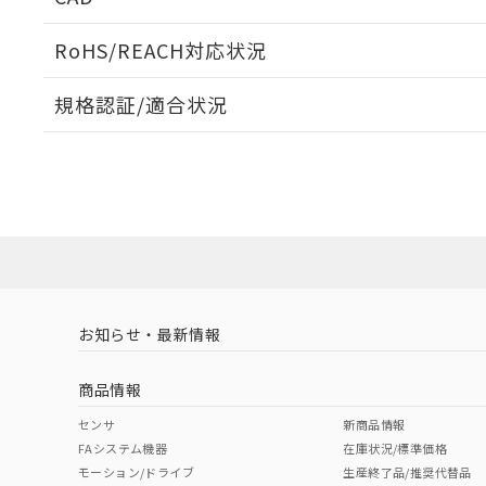
検出物体の大きさと材質による影響
ログイン/会員登録いただくと、CADデータをダウンロ
RoHS/REACH対応状況
規格認証/適合状況
EU RoHS
注意事項・凡例
A: 20mm以上、B: 15mm以上
UL認証
CSA認証
CEマーキング
L: 0mm以上、φd: 8mm以上、D: 0mm以上、m: 4.5mm以上
ダウンロードデータをご利用いただく前に、以下を必ずお読
Yes
Yes
Yes
対応状況
対応予定月
※1
※2
金属埋め込み
ソフトウェアの使用条件
対応済み
LR型式承認
DNV型式承認
BV型式承認
KR
（イギリス
（ノルウェー
（フランス
（
お知らせ・最新情報
中国 RoHS
注意事項・凡例
船舶規格）
船舶規格）
船舶規格）
船
商品情報
No
No
No
No
中国 RoHS表
※1 ※2
センサ
新商品情報
l: 0mm以上、φd: 8mm以上、D: 0mm以上、m: 4.5mm以上
FAシステム機器
在庫状況/標準価格
Pb
Hg
Cd
Cr(V
モーション/ドライブ
生産終了品/推奨代替品