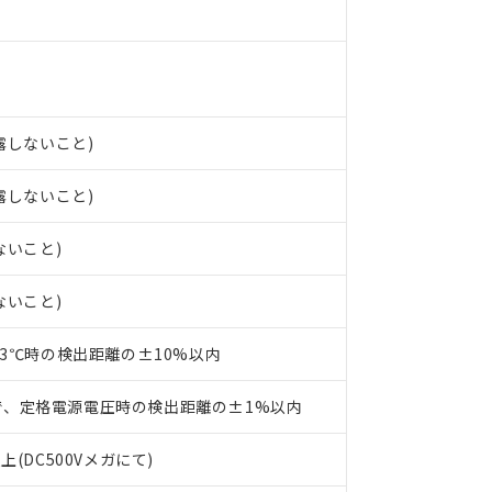
○×表
より、非含有部品としていたものが、含有品と判明した場合などやむ
みいただき、同意のうえご利用ください。
材料含有率が中国RoHSの基準値以下であることを示します。
材料含有率が中国RoHSの基準値を超えていることを示します。
、当社制御機器事業取扱商品の当社在庫状況および標準価格(税抜)
ら貴社製品のうち、外国為替および外国貿易法に定める商品（以下｢
質）：
す。当社販売部門へお問い合わせください。
 水銀(Hg) 1000ppm以下、 カドミウム(Cd) 100ppm以下、
たは国外への提供する場合は、日本国政府の輸出許可(または役務取
000ppm以下、ポリ臭化ビフェニル類(PBB) 1000ppm以下、ポリ臭化ジフェニルエーテル類(P
事業取扱商品の中には、本サービスの対象外となる商品もあること
手続きをとります。
キシル) (DEHP)(別名：DOP) 1000ppm以下、フタル酸ブチルベンジル（BBP） 100
結露しないこと)
(GB/T26572)：
以下、フタル酸ジイソブチル (DIBP) 1000ppm以下
び標準価格照会結果は、記載している更新日時点での社内データに
物を破棄する場合は、完全に破砕するなど、違法に輸出されないよ
(水銀) : 1000ppm、 Cd(カドミウム) : 100ppm、
業用監視および制御機器に対する適用除外項目は除く。
覧された時点での実際の在庫および標準価格とは異なる場合がある
1000ppm、 PBBs(ポリ臭化ビフェニル類) : 1000ppm、 PBDEs(ポリ臭化ジフェニルエーテル類
物質については閾値を超える意図的な使用がないことを確認しています。
結露しないこと)
上の在庫あり
 1000ppm、 DIBP(フタル酸ジイソブチル) : 1000ppm、 BBP(フタル酸ブチルベンジル) :
品を、核兵器、ミサイル、化学兵器、生物兵器またはその他武器並
チルヘキシル)) : 1000ppm
況および標準価格はお客様のお取引先、またはお客様担当のオムロ
用いたしません。
ないこと)
ご相談ください。
は満たないが在庫あり
製品を第三者に販売する場合は、上記1、2および3の内容を当該第
機器販売店や当社販売拠点は「
販売ネットワーク
」をご確認くだ
販売先および販売に係わる関係者が違法に輸出するおそれがある場
用期限
び標準価格結果を当社の事前の承諾なく第三者に漏洩または開示し
え状況などにより、予定月が前後することがあります。
ないこと)
(最新の在庫状況については、お客様のお取引先、またはお客様担当
（10物質）のすべてが基準値以下であることを示します。
店・当社販売員にご確認ください)
能（部品リスト作成サービス）をご利用いただくには、I-Webメン
使用状況下において有害物質が外部に漏えいし、環境に深刻な影響を
23℃時の検出距離の±10%以内
あります。
機種、また在庫状況の情報を公開していない機種
ェブサイト上で当社にご登録された部品リストについて、当社およ
書ダウンロード
す。当社販売部門へお問い合わせください。
で、定格電源電圧時の検出距離の±1%以内
品・サービスに関するお客様との取引・商談に必要な範囲で利用す
合意する
キャンセル
書をダウンロードすることができます。
上(DC500Vメガにて)
利用者とは、
"個人情報の共同利用に関して"
の「1.共同利用者の
します。
10物質）の非含有証明書