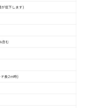
離が低下します)
0%含む
ード長2m時)
 RoHS指令（10物質）の非含有に対応した製品が提供可能な商品です
oHS指令（10物質）の非含有に対応した製品に切り替える予定のある
 RoHS指令（10物質）の非含有に非対応の商品で、対応品を出す予
 RoHS指令（10物質）の非含有の対応状況を調査中または確認中の
ンス料など無形物で、有害物質有無と関係のない商品です。