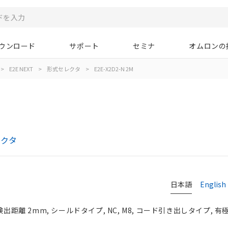
ウンロード
サポート
セミナ
オムロンの
>
E2E NEXT
>
形式セレクタ
>
E2E-X2D2-N 2M
レクタ
日本語
English
検出距離 2mm, シールドタイプ, NC, M8, コード引き出しタイプ, 有極