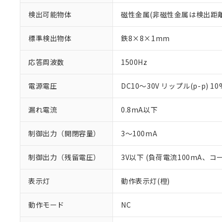
検出可能物体
磁性金属(非磁性金属は検出距
標準検出物体
鉄8×8×1mm
応答周波数
1500Hz
電源電圧
DC10～30V リップル(p-p) 1
漏れ電流
0.8mA以下
制御出力（開閉容量）
3～100mA
制御出力（残留電圧）
3V以下 (負荷電流100mA、コ
※1 対応状況
対応済み：EU
表示灯
動作表示灯(橙)
対応予定：EU R
対応予定なし：EU
動作モード
NC
調査・確認中：EU
ご利用条件
非該当品：ライセ