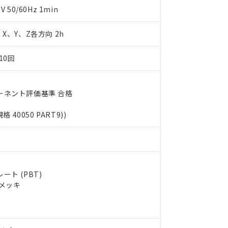
明書（当社基準）
50/60Hz 1min
日時点で非含有を証明するもので、過去に遡って非含有を証明するも
令のフタル酸エステル類４物質の対応では、対応完了までの期間は出
m X、Y、Z各方向 2h
備考欄に対応日を記載しておりました。
品への在庫切替を完了していることから、特段のことがない限り、20
10回
す。
ーネント評価基準 合格
規格 40050 PART9))
ト (PBT)
ルメッキ