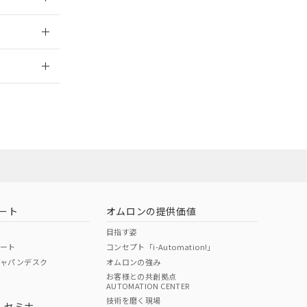
2026/7/29
ート
オムロンの提供価値
目指す姿
ポート
コンセプト「i-Automation!」
ジャパンデスク
オムロンの強み
お客様との共創拠点
AUTOMATION CENTER
DIBP
BBP
DEHP
環境保護
技術を磨く現場
・セミナ