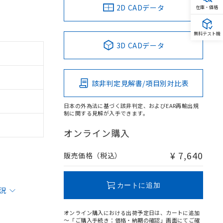
2D CADデータ
在庫・価格
無料テスト機
3D CADデータ
該非判定見解書/項目別対比表
日本の外為法に基づく該非判定、およびEAR再輸出規
制に関する見解が入手できます。
オンライン購入
¥ 7,640
販売価格（税込）
カートに追加
状況
オンライン購入における出荷予定日は、カートに追加
～「ご購入手続き：価格・納期の確認」画面にてご確