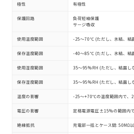
※1 中国RoHS
極性
有極性
仕入先様の事情に
があります。
以下の条件をお読
「○」：最大均質
保護回路
負荷短絡保護
「×」：最大均質
サージ吸収
本サービスは
当社は、これ
*EU RoHS指令（10物
「－」：未確認で
鉛(Pb) 1000ppm以下、
くものです。
う）を輸出ま
記
説明
六価クロム(Cr(Ⅵ)) 1
当社制御機器
などの必要な
フタル酸ビス(2-エチルヘ
使用温度範囲
-25～70℃ (ただし、氷結、
号
*中国RoHS10物質の基準値 
ル（DBP） 1000ppm
在庫状況およ
当社は規制貨
Pb(鉛) :1000ppm、 Hg
但し、RoHS指令で産
のであり、閲
ます。
Cr(Ⅵ)(六価クロム) : 
フタル酸エステル類の４
保存温度範囲
-40～85℃ (ただし、氷結、
○
一定数以
DBP(フタル酸ジブチル) :
い。
当社は貴社製
DEHP(フタル酸ビス(2-エ
正式な納期状
置等に一切使
使用湿度範囲
35～95%RH (ただし、結露し
当社販売員に
※2 対応予定月
△
一定数に
当社は、貴社
オムロン制御
また当社は、
※2 環境保護使
在庫状況およ
部品在庫の切り替
たしません。
保存湿度範囲
35～95%RH (ただし、結露し
－
在庫なし
す。
「ｅ」：有害物質
機器販売
マイパーツ機
「10」：通常の
温度の影響
-25～+70℃の温度範囲内で、
ている必要が
味します。
空
受注生産
お客様が当ウ
※3 非含有証明
「－」：未確認で
白
電圧の影響
定格電源電圧±15%の範囲内
が、当社の製
さい。
下記の非含有証明
絶縁抵抗
充電部一括とケース間: 50MΩ以
※当社の共同
いる法人を指
EU RoHS指令（