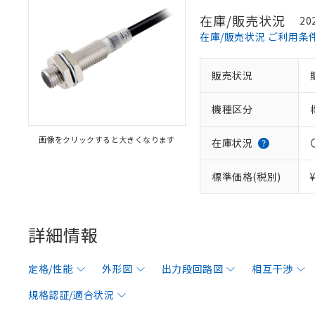
在庫/販売状況
20
在庫/販売状況 ご利用条
販売状況
機種区分
画像をクリックすると大きくなります
在庫状況
標準価格(税別)
詳細情報
定格/性能
外形図
出力段回路図
相互干渉
規格認証/適合状況