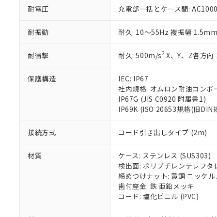
51物質の非含有証
耐電圧
充電部一括とケース間: AC1000V 
※本証明書は発行
また、RoHS指
耐振動
耐久: 10～55Hz 複振幅 1.5m
混在することから
既に当社にて対応
2
耐衝撃
耐久: 500m/s
X、Y、Z各方向 
り割愛しておりま
保護構造
IEC: IP67
社内規格: オムロン耐油コンポ
IP67G (JIS C0920 附属書1)
IP69K (ISO 20653規格(旧DIN
接続方式
コード引き出しタイプ (2m)
材質
ケース: ステンレス (SUS303)
検出面: ポリブチレンテレフタレー
締めつけナット: 黄銅 ニッケ
歯付座金: 鉄 亜鉛メッキ
コード: 塩化ビニル (PVC)