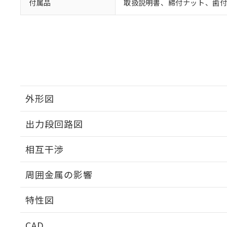
付属品
取扱説明書、締付ナット、歯
外形図
出力段回路図
外形図
相互干渉
出力段回路図
周囲金属の影響
相互干渉
特性図
周囲金属の影響
CAD