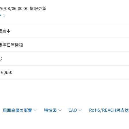
26/08/06 00:00 情報更新
件
販売中
標準在庫機種
〇
¥ 6,950
周囲金属の影響
特性図
CAD
RoHS/REACH対応