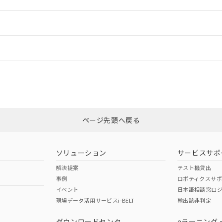
ードすることができます。
情報更新：
ログイン/会員登録
CCC認証
電波法
、n: 12mm以上
みください。
N/A
N/A
非含有証明書
※3
ページ先頭へ戻る
ダウンロードはこちら
型式承認
NK型式承認
ABS型式承認
韓国
（日本
（アメリカ
ソリューション
サービスサポ
舶規格）
船舶規格）
船舶規格）
解決提案
テスト機貸出
事例
ロボティクスサ
No
No
イベント
日本語相談窓口
、n: 12mm以上
現場データ活用サービスi-BELT
輸出該非判定
I)
PBBs
PBDEs
DBP
ダウンロードセンタ
eラーニング