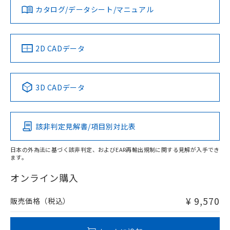
みください。
カタログ/データシート/マニュアル
対応済み
ソフトウェアの使用条件
LR型式承認
DNV型式承認
BV型式承認
KR型式承
タイムチャート
（イギリス
（ノルウェー
（フランス
（韓国
船舶規格）
船舶規格）
船舶規格）
船舶規格
中国 RoHS
注意事項・凡例
2D CADデータ
No
No
No
No
l: 0mm以上、φd: 8mm以上、D: 0mm以上、m: 4.5mm以
上、n: 12mm以上
中国 RoHS表
※1 ※2
3D CADデータ
この製品の規格認証/適合状況ページへ
Pb
Hg
Cd
Cr(VI)
その他の認証はこちらのページからご検索ください
該非判定見解書/項目別対比表
X
O
O
O
検出領域
日本の外為法に基づく該非判定、およびEAR再輸出規制に関する見解が入手でき
ます。
"対応済み"や非含有の記載がされた商品であっても、流通
在庫等で未対応品が混在する可能性があります。
オンライン購入
非含有品が必要な際は、弊社営業部門もしくは販売店へお
問い合わせください。
¥ 9,570
販売価格（税込）
この製品のRoHS/REACH対応状況ページへ