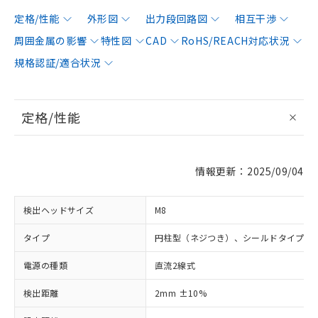
定格/性能
外形図
出力段回路図
相互干渉
周囲金属の影響
特性図
CAD
RoHS/REACH対応状況
規格認証/適合状況
定格/性能
情報更新：2025/09/04
検出ヘッドサイズ
M8
タイプ
円柱型（ネジつき）、シールドタイプ
電源の種類
直流2線式
検出距離
2mm ±10%