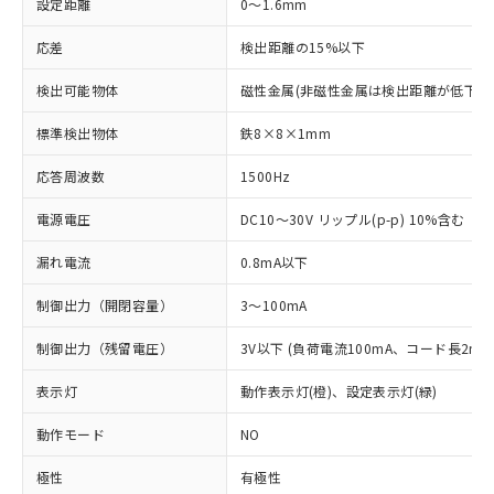
設定距離
0～1.6mm
応差
検出距離の15%以下
検出可能物体
磁性金属(非磁性金属は検出距離が低下し
標準検出物体
鉄8×8×1mm
応答周波数
1500Hz
電源電圧
DC10～30V リップル(p-p) 10%含む
漏れ電流
0.8mA以下
制御出力（開閉容量）
3～100mA
制御出力（残留電圧）
3V以下 (負荷電流100mA、コード長2m時
表示灯
動作表示灯(橙)、設定表示灯(緑)
動作モード
NO
極性
有極性