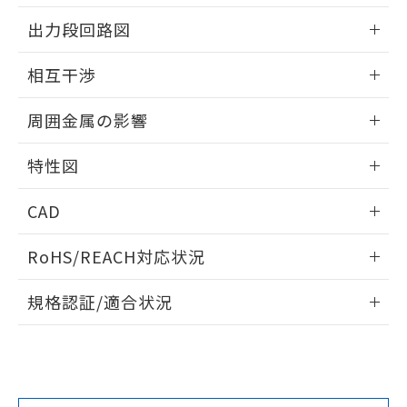
情報更新：2025/09/04
をご了承ください。
出力段回路図
EU RoHS指令（10物質）の非含有証明書
※当社の共同利用者とは、
"個人情報
51物質の非含有証明書（当社基準）
の共同利用に関して"
の「1.共同利
外形図
情報更新：2025/09/04
※本証明書は発行日時点で非含有を証明す
相互干渉
用者の範囲」に記載されている法人を
るもので、過去に遡って非含有を証明する
指します。
出力段回路図
ものではありません。
情報更新：2025/09/04
周囲金属の影響
また、RoHS指令のフタル酸エステル類４
物質の対応では、対応完了までの期間は出
相互干渉
情報更新：2025/09/04
荷製品に未対応品が混在することから備考
特性図
欄に対応日を記載しておりました。
周囲金属の影響
情報更新：2025/09/04
既に当社にて対応品への在庫切替を完了
CAD
していることから、特段のことがない限
り、2022年1月12日より割愛しておりま
検出物体の大きさと材質による影響
ログイン/会員登録いただくと、CADデータをダウンロー
RoHS/REACH対応状況
す。
ドすることができます。
情報更新：2026/7/29
A: 20mm以上、B: 15mm以上
規格認証/適合状況
ログイン/会員登録
EU RoHS
注意事項・凡例
UL認証
CSA認証
CEマーキング
L: 0mm以上、φd: 8mm以上、D: 0mm以上、m: 4.5mm以
上、n: 12mm以上
Yes
Yes
Yes
金属埋め込み
対応状況
対応予定月
※1
※2
ダウンロードデータをご利用いただく前に、以下を必ずお読