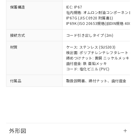
号
覧された時点での実際の在庫および標
ミウム(Cd) 100ppm以下、
Pb(鉛) :1000ppm、 Hg(水銀) : 1000ppm、 Cd(カドミウ
可)を取得するなどの必要な手続きを
六価クロム(Cr(Ⅵ)) 1000ppm以下、ポリ臭化ビフェニル
ム) : 100ppm、
保護構造
IEC: IP67
準価格とは異なる場合があることをご
類(PBB) 1000ppm以下、ポリ臭化ジフェニルエーテル類
Cr(Ⅵ)(六価クロム) : 1000ppm、 PBBs(ポリ臭化ビフェ
とります。
社内規格: オムロン耐油コンポーネント評
了承ください。
(PBDE) 1000ppm以下、フタル酸ビス(2-エチルヘキシ
○
一定数以上の在庫あり
ニル類) : 1000ppm、 PBDEs(ポリ臭化ジフェニルエーテ
IP67G (JIS C0920 附属書1)
当社は規制貨物を破棄する場合は、完
ル) (DEHP)(別名：DOP) 1000ppm以下、フタル酸ブチ
正式な納期状況および標準価格はお客
ル類) : 1000ppm、
IP69K (ISO 20653規格(旧DIN規格 40050 
ルベンジル（BBP） 1000ppm以下、フタル酸ジブチル
全に破砕するなど、違法に輸出されな
DBP(フタル酸ジブチル) : 1000ppm、 DIBP(フタル酸ジ
様のお取引先、またはお客様担当のオ
（DBP） 1000ppm以下、フタル酸ジイソブチル
イソブチル) : 1000ppm、 BBP(フタル酸ブチルベンジ
△
一定数には満たないが在庫あり
いよう必要な手段を講じます。
ムロン制御機器販売店・当社販売員に
(DIBP) 1000ppm以下
ル) : 1000ppm、
接続方式
コード引き出しタイプ (2m)
当社は貴社製品を、核兵器、ミサイ
但し、RoHS指令で産業用監視および制御機器に対する
DEHP(フタル酸ビス(2-エチルヘキシル)) : 1000ppm
ご相談ください。
適用除外項目は除く。
ル、化学兵器、生物兵器またはその他
－
在庫なし(最新の在庫状況につ
オムロン制御機器販売店や当社販売拠
フタル酸エステル類の４物質については閾値を超える意
材質
ケース: ステンレス (SUS303)
武器並びにこれらの製造装置等に一切
いては、お客様のお取引先、ま
図的な使用がないことを確認しています。
点は「
販売ネットワーク
」をご確認
検出面: ポリブチレンテレフタレート (PB
※2 環境保護使用期限
使用いたしません。
たはお客様担当のオムロン制御
締めつけナット: 黄銅 ニッケルメッキ
ください。
当社は、貴社製品を第三者に販売する
歯付座金: 鉄 亜鉛メッキ
機器販売店・当社販売員にご確
在庫状況および標準価格結果を当社の
※2 対応予定月
「ｅ」：有害物質（10物質）のすべてが基
コード: 塩化ビニル (PVC)
場合は、上記1、2および3の内容を当
認ください)
事前の承諾なく第三者に漏洩または開
準値以下であることを示します。
該第三者に通知します。また当社は、
示しないようお願いします。
付属品
取扱説明書、締付ナット、歯付座金
部品在庫の切り替え状況などにより、予定
「10」：通常の使用状況下において有害物
販売先および販売に係わる関係者が違
マイパーツ機能（部品リスト作成サー
空
受注生産機種、また在庫状況の
月が前後することがあります。
質が外部に漏えいし、環境に深刻な影響を
法に輸出するおそれがある場合は、取
ビス）をご利用いただくには、I-Web
白
情報を公開していない機種
及ぼさない年数を意味します。
り引きをいたしません。
メンバーズにご登録されている必要が
「－」：未確認です。当社販売部門へお問
あります。
い合わせください。
お客様が当ウェブサイト上で当社にご
※3 非含有証明書ダウンロード
登録された部品リストについて、当社
および当社の共同利用者が、当社の製
下記の非含有証明書をダウンロードするこ
品・サービスに関するお客様との取
外形図
とができます。
合意する
キャンセル
引・商談に必要な範囲で利用すること