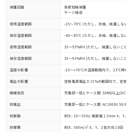
※1 対応状況
保護回路
負荷短絡保護
サージ吸収
対応済み：EU RoHS指令（10物質）の
非含有に対応した製品が提供可能な商品で
使用温度範囲
-25～70℃ (ただし、氷結、結露しないこ
す。
対応予定：EU RoHS指令（10物質）の非含
ご利用条件
保存温度範囲
-40～85℃ (ただし、氷結、結露しないこ
有に対応した製品に切り替える予定のある
商品です。
使用湿度範囲
35～95%RH (ただし、結露しないこと)
対応予定なし：EU RoHS指令（10物質）の
以下の条件をお読みいただき、同意のうえ
非含有に非対応の商品で、対応品を出す予
保存湿度範囲
35～95%RH (ただし、結露しないこと)
ご利用ください。
定はありません。
調査・確認中：EU RoHS指令（10物質）の
温度の影響
-25～+70℃の温度範囲内で、23℃時の
本サービスは、当社制御機器事業取扱
※1 中国RoHS○×表
非含有の対応状況を調査中または確認中の
商品の当社在庫状況および標準価格
商品です。
電圧の影響
定格電源電圧±15%の範囲内で、定格電
(税抜)を提供させていただくもので
「○」：最大均質材料含有率が中国RoHSの
非該当品：ライセンス料など無形物で、有
す。
基準値以下であることを示します。
絶縁抵抗
充電部一括とケース間: 50MΩ以上(DC50
害物質有無と関係のない商品です。
当社制御機器事業取扱商品の中には、
「×」：最大均質材料含有率が中国RoHSの
仕入先様の事情により、非含有部品として
本サービスの対象外となる商品もある
耐電圧
充電部一括とケース間: AC1000V 50/60Hz
基準値を超えていることを示します。
いたものが、含有品と判明した場合などや
当社は、これら貴社製品のうち、外国
ことをご了承ください。
「－」：未確認です。当社販売部門へお問
むを得ず変更することがあります。
為替および外国貿易法に定める商品
在庫状況および標準価格照会結果は、
耐振動
耐久: 10～55Hz 複振幅 1.5mm X、Y、
い合わせください。
（以下｢規制貨物等」という）を輸出
記載している更新日時点での社内デー
*EU RoHS指令（10物質）：
または国外への提供する場合は、日本
記
タに基づき作成されるものであり、閲
説明
2
耐衝撃
耐久: 500m/s
X、Y、Z各方向 10回
鉛(Pb) 1000ppm以下、 水銀(Hg) 1000ppm以下、 カド
*中国RoHS10物質の基準値 (GB/T26572)：
国政府の輸出許可(または役務取引許