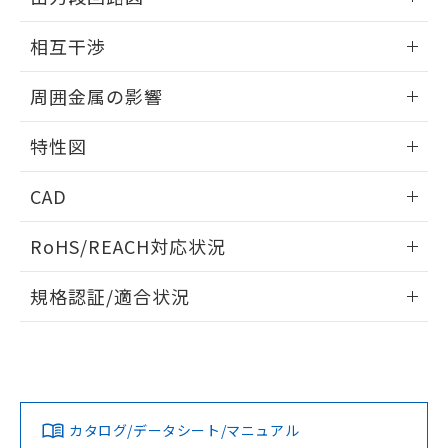
をご了承ください。
EU RoHS指令（10物質）の非含有証明書
※当社の共同利用者とは、
"個人情報
外形図
情報更新：2025/09/04
51物質の非含有証明書（当社基準）
の共同利用に関して"
の「1.共同利
相互干渉
※本証明書は発行日時点で非含有を証明す
用者の範囲」に記載されている法人を
るもので、過去に遡って非含有を証明する
出力段回路図
情報更新：2025/09/04
指します。
周囲金属の影響
ものではありません。
また、RoHS指令のフタル酸エステル類４
相互干渉
情報更新：2025/09/04
物質の対応では、対応完了までの期間は出
特性図
荷製品に未対応品が混在することから備考
周囲金属の影響
欄に対応日を記載しておりました。
情報更新：2025/09/04
CAD
既に当社にて対応品への在庫切替を完了
していることから、特段のことがない限
検出物体の大きさと材質による影響
ログイン/会員登録いただくと、CADデータをダウンロー
RoHS/REACH対応状況
り、2022年1月12日より割愛しておりま
ドすることができます。
す。
情報更新：2026/7/29
A: 20mm以上、B: 15mm以上
規格認証/適合状況
ログイン/会員登録
EU RoHS
注意事項・凡例
UL認証
CSA認証
CEマーキング
L: 0mm以上、φd: 8mm以上、D: 0mm以上、m: 4.5mm以
上、n: 12mm以上
No
No
Yes
金属埋め込み
対応状況
対応予定月
※1
※2
ダウンロードデータをご利用いただく前に、以下を必ずお読
みください。
カタログ/データシート/マニュアル
対応済み
ソフトウェアの使用条件