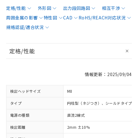
定格/性能
外形図
出力段回路図
相互干渉
周囲金属の影響
特性図
CAD
RoHS/REACH対応状況
規格認証/適合状況
定格/性能
情報更新：2025/09/04
検出ヘッドサイズ
M8
タイプ
円柱型（ネジつき）、シールドタイプ
電源の種類
直流2線式
検出距離
2mm ±10%