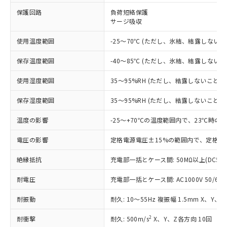
保護回路
負荷短絡保護
対応済み：EU RoHS指令（10物質）の
サージ吸収
非含有に対応した製品が提供可能な商品で
す。
使用温度範囲
-25～70℃ (ただし、氷結、結露しないこ
対応予定：EU RoHS指令（10物質）の非含
ご利用条件
有に対応した製品に切り替える予定のある
保存温度範囲
-40～85℃ (ただし、氷結、結露しないこ
商品です。
対応予定なし：EU RoHS指令（10物質）の
使用湿度範囲
35～95%RH (ただし、結露しないこと)
以下の条件をお読みいただき、同意のうえ
非含有に非対応の商品で、対応品を出す予
ご利用ください。
定はありません。
保存湿度範囲
35～95%RH (ただし、結露しないこと)
調査・確認中：EU RoHS指令（10物質）の
本サービスは、当社制御機器事業取扱
※1 中国RoHS○×表
非含有の対応状況を調査中または確認中の
温度の影響
-25～+70℃の温度範囲内で、23℃時の
商品の当社在庫状況および標準価格
商品です。
(税抜)を提供させていただくもので
「○」：最大均質材料含有率が中国RoHSの
電圧の影響
定格電源電圧±15%の範囲内で、定格電
非該当品：ライセンス料など無形物で、有
す。
基準値以下であることを示します。
害物質有無と関係のない商品です。
当社制御機器事業取扱商品の中には、
絶縁抵抗
充電部一括とケース間: 50MΩ以上(DC50
「×」：最大均質材料含有率が中国RoHSの
仕入先様の事情により、非含有部品として
本サービスの対象外となる商品もある
基準値を超えていることを示します。
いたものが、含有品と判明した場合などや
当社は、これら貴社製品のうち、外国
ことをご了承ください。
耐電圧
充電部一括とケース間: AC1000V 50/60Hz
「－」：未確認です。当社販売部門へお問
むを得ず変更することがあります。
為替および外国貿易法に定める商品
在庫状況および標準価格照会結果は、
い合わせください。
（以下｢規制貨物等」という）を輸出
記載している更新日時点での社内デー
耐振動
耐久: 10～55Hz 複振幅 1.5mm X、Y、
*EU RoHS指令（10物質）：
または国外への提供する場合は、日本
記
タに基づき作成されるものであり、閲
説明
鉛(Pb) 1000ppm以下、 水銀(Hg) 1000ppm以下、 カド
*中国RoHS10物質の基準値 (GB/T26572)：
国政府の輸出許可(または役務取引許
2
耐衝撃
耐久: 500m/s
X、Y、Z各方向 10回
号
覧された時点での実際の在庫および標
ミウム(Cd) 100ppm以下、
Pb(鉛) :1000ppm、 Hg(水銀) : 1000ppm、 Cd(カドミウ