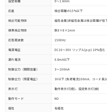
設定距離
0～1.6mm
応差
検出距離の15%以下
検出可能物体
磁性金属(非磁性金属は検出距離が低下し
標準検出物体
鉄8×8×1mm
応答周波数
1500Hz
電源電圧
DC10～30V リップル(p-p) 10%含む
漏れ電流
0.8mA以下
制御出力（開閉容量）
3～100mA
制御出力（残留電圧）
3V以下 (負荷電流100mA、コード長2m時
表示灯
動作表示灯(橙)、設定表示灯(緑)
動作モード
NO
※1 対応状況
極性
有極性