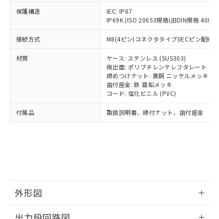
可)を取得するなどの必要な手続きを
六価クロム(Cr(Ⅵ)) 1000ppm以下、ポリ臭化ビフェニル
ム) : 100ppm、
準価格とは異なる場合があることをご
類(PBB) 1000ppm以下、ポリ臭化ジフェニルエーテル類
Cr(Ⅵ)(六価クロム) : 1000ppm、 PBBs(ポリ臭化ビフェ
とります。
保護構造
IEC: IP67
了承ください。
(PBDE) 1000ppm以下、フタル酸ビス(2-エチルヘキシ
○
一定数以上の在庫あり
ニル類) : 1000ppm、 PBDEs(ポリ臭化ジフェニルエーテ
IP69K (ISO 20653規格(旧DIN規格 40050 
当社は規制貨物を破棄する場合は、完
ル) (DEHP)(別名：DOP) 1000ppm以下、フタル酸ブチ
正式な納期状況および標準価格はお客
ル類) : 1000ppm、
ルベンジル（BBP） 1000ppm以下、フタル酸ジブチル
全に破砕するなど、違法に輸出されな
DBP(フタル酸ジブチル) : 1000ppm、 DIBP(フタル酸ジ
様のお取引先、またはお客様担当のオ
（DBP） 1000ppm以下、フタル酸ジイソブチル
イソブチル) : 1000ppm、 BBP(フタル酸ブチルベンジ
接続方式
M8(4ピン)コネクタタイプ(IECピン配線)
△
一定数には満たないが在庫あり
いよう必要な手段を講じます。
ムロン制御機器販売店・当社販売員に
(DIBP) 1000ppm以下
ル) : 1000ppm、
当社は貴社製品を、核兵器、ミサイ
但し、RoHS指令で産業用監視および制御機器に対する
DEHP(フタル酸ビス(2-エチルヘキシル)) : 1000ppm
ご相談ください。
材質
ケース: ステンレス (SUS303)
適用除外項目は除く。
ル、化学兵器、生物兵器またはその他
－
在庫なし(最新の在庫状況につ
オムロン制御機器販売店や当社販売拠
フタル酸エステル類の４物質については閾値を超える意
検出面: ポリブチレンテレフタレート (PB
武器並びにこれらの製造装置等に一切
いては、お客様のお取引先、ま
図的な使用がないことを確認しています。
点は「
販売ネットワーク
」をご確認
締めつけナット: 黄銅 ニッケルメッキ
※2 環境保護使用期限
使用いたしません。
たはお客様担当のオムロン制御
歯付座金: 鉄 亜鉛メッキ
ください。
当社は、貴社製品を第三者に販売する
コード: 塩化ビニル (PVC)
機器販売店・当社販売員にご確
在庫状況および標準価格結果を当社の
※2 対応予定月
「ｅ」：有害物質（10物質）のすべてが基
場合は、上記1、2および3の内容を当
認ください)
事前の承諾なく第三者に漏洩または開
準値以下であることを示します。
付属品
取扱説明書、締付ナット、歯付座金
該第三者に通知します。また当社は、
示しないようお願いします。
部品在庫の切り替え状況などにより、予定
「10」：通常の使用状況下において有害物
販売先および販売に係わる関係者が違
マイパーツ機能（部品リスト作成サー
空
受注生産機種、また在庫状況の
月が前後することがあります。
質が外部に漏えいし、環境に深刻な影響を
法に輸出するおそれがある場合は、取
ビス）をご利用いただくには、I-Web
白
情報を公開していない機種
及ぼさない年数を意味します。
り引きをいたしません。
メンバーズにご登録されている必要が
「－」：未確認です。当社販売部門へお問
あります。
い合わせください。
お客様が当ウェブサイト上で当社にご
※3 非含有証明書ダウンロード
登録された部品リストについて、当社
および当社の共同利用者が、当社の製
外形図
下記の非含有証明書をダウンロードするこ
品・サービスに関するお客様との取
とができます。
合意する
キャンセル
引・商談に必要な範囲で利用すること
情報更新：2025/09/04
出力段回路図