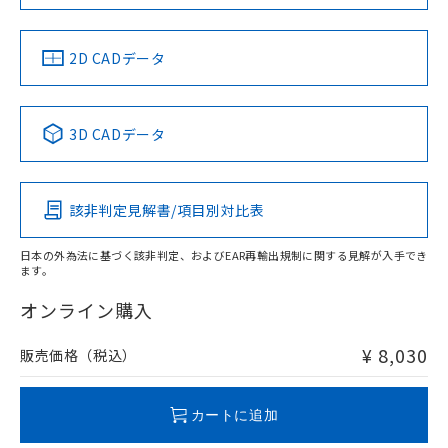
LR型式承認
DNV型式承認
BV型式承認
KR型式承
タイムチャート
（イギリス
（ノルウェー
（フランス
（韓国
船舶規格）
船舶規格）
船舶規格）
船舶規格
中国 RoHS
注意事項・凡例
2D CADデータ
No
No
No
No
l: 0mm以上、φd: 8mm以上、D: 0mm以上、m: 4.5mm以
上、n: 12mm以上
中国 RoHS表
※1 ※2
3D CADデータ
この製品の規格認証/適合状況ページへ
Pb
Hg
Cd
Cr(VI)
その他の認証はこちらのページからご検索ください
該非判定見解書/項目別対比表
X
O
O
O
検出領域
日本の外為法に基づく該非判定、およびEAR再輸出規制に関する見解が入手でき
ます。
"対応済み"や非含有の記載がされた商品であっても、流通
在庫等で未対応品が混在する可能性があります。
オンライン購入
非含有品が必要な際は、弊社営業部門もしくは販売店へお
問い合わせください。
¥ 8,030
販売価格（税込）
この製品のRoHS/REACH対応状況ページへ
カートに追加