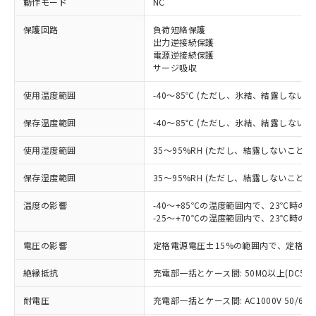
動作モード
NC
※1 対応状況
保護回路
負荷短絡保護
出力逆接続保護
電源逆接続保護
対応済み：EU RoHS指令（10物質）の
サージ吸収
非含有に対応した製品が提供可能な商品で
す。
使用温度範囲
-40～85℃ (ただし、氷結、結露しないこ
対応予定：EU RoHS指令（10物質）の非含
ご利用条件
有に対応した製品に切り替える予定のある
保存温度範囲
-40～85℃ (ただし、氷結、結露しないこ
商品です。
対応予定なし：EU RoHS指令（10物質）の
使用湿度範囲
35～95%RH (ただし、結露しないこと)
以下の条件をお読みいただき、同意のうえ
非含有に非対応の商品で、対応品を出す予
ご利用ください。
定はありません。
保存湿度範囲
35～95%RH (ただし、結露しないこと)
調査・確認中：EU RoHS指令（10物質）の
本サービスは、当社制御機器事業取扱
※1 中国RoHS○×表
非含有の対応状況を調査中または確認中の
温度の影響
-40～+85℃の温度範囲内で、23℃時の
商品の当社在庫状況および標準価格
-25～+70℃の温度範囲内で、23℃時の
商品です。
(税抜)を提供させていただくもので
「○」：最大均質材料含有率が中国RoHSの
非該当品：ライセンス料など無形物で、有
す。
電圧の影響
定格電源電圧±15%の範囲内で、定格電
基準値以下であることを示します。
害物質有無と関係のない商品です。
当社制御機器事業取扱商品の中には、
「×」：最大均質材料含有率が中国RoHSの
仕入先様の事情により、非含有部品として
本サービスの対象外となる商品もある
絶縁抵抗
充電部一括とケース間: 50MΩ以上(DC50
基準値を超えていることを示します。
いたものが、含有品と判明した場合などや
当社は、これら貴社製品のうち、外国
ことをご了承ください。
「－」：未確認です。当社販売部門へお問
むを得ず変更することがあります。
為替および外国貿易法に定める商品
在庫状況および標準価格照会結果は、
耐電圧
充電部一括とケース間: AC1000V 50/60Hz
い合わせください。
（以下｢規制貨物等」という）を輸出
記載している更新日時点での社内デー