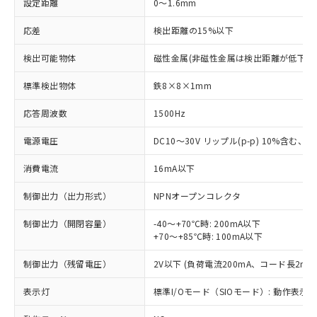
設定距離
0～1.6mm
応差
検出距離の15%以下
検出可能物体
磁性金属(非磁性金属は検出距離が低下し
標準検出物体
鉄8×8×1mm
応答周波数
1500Hz
電源電圧
DC10～30V リップル(p-p) 10%含む、Cla
消費電流
16mA以下
制御出力（出力形式）
NPNオープンコレクタ
制御出力（開閉容量）
-40～+70℃時: 200mA以下
+70～+85℃時: 100mA以下
制御出力（残留電圧）
2V以下 (負荷電流200mA、コード長2m時
表示灯
標準I/Oモード（SIOモード）: 動作表示灯