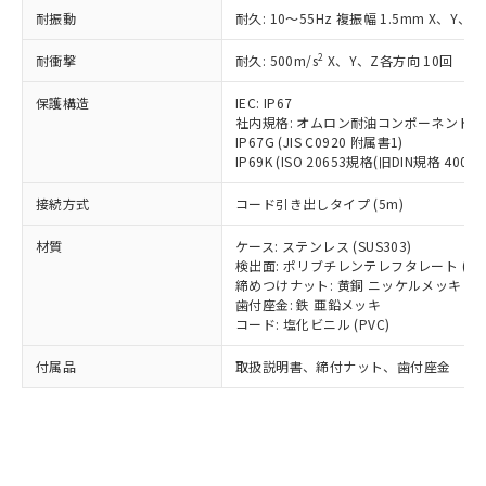
*EU RoHS指令（10物質）：
または国外への提供する場合は、日本
耐振動
耐久: 10～55Hz 複振幅 1.5mm X、Y、Z
記
タに基づき作成されるものであり、閲
説明
鉛(Pb) 1000ppm以下、 水銀(Hg) 1000ppm以下、 カド
*中国RoHS10物質の基準値 (GB/T26572)：
国政府の輸出許可(または役務取引許
号
覧された時点での実際の在庫および標
ミウム(Cd) 100ppm以下、
Pb(鉛) :1000ppm、 Hg(水銀) : 1000ppm、 Cd(カドミウ
可)を取得するなどの必要な手続きを
2
六価クロム(Cr(Ⅵ)) 1000ppm以下、ポリ臭化ビフェニル
耐衝撃
耐久: 500m/s
X、Y、Z各方向 10回
ム) : 100ppm、
準価格とは異なる場合があることをご
類(PBB) 1000ppm以下、ポリ臭化ジフェニルエーテル類
Cr(Ⅵ)(六価クロム) : 1000ppm、 PBBs(ポリ臭化ビフェ
とります。
了承ください。
(PBDE) 1000ppm以下、フタル酸ビス(2-エチルヘキシ
○
一定数以上の在庫あり
ニル類) : 1000ppm、 PBDEs(ポリ臭化ジフェニルエーテ
保護構造
IEC: IP67
当社は規制貨物を破棄する場合は、完
ル) (DEHP)(別名：DOP) 1000ppm以下、フタル酸ブチ
正式な納期状況および標準価格はお客
ル類) : 1000ppm、
社内規格: オムロン耐油コンポーネント評
ルベンジル（BBP） 1000ppm以下、フタル酸ジブチル
全に破砕するなど、違法に輸出されな
DBP(フタル酸ジブチル) : 1000ppm、 DIBP(フタル酸ジ
様のお取引先、またはお客様担当のオ
（DBP） 1000ppm以下、フタル酸ジイソブチル
IP67G (JIS C0920 附属書1)
イソブチル) : 1000ppm、 BBP(フタル酸ブチルベンジ
△
一定数には満たないが在庫あり
いよう必要な手段を講じます。
ムロン制御機器販売店・当社販売員に
(DIBP) 1000ppm以下
ル) : 1000ppm、
IP69K (ISO 20653規格(旧DIN規格 40050 
当社は貴社製品を、核兵器、ミサイ
但し、RoHS指令で産業用監視および制御機器に対する
DEHP(フタル酸ビス(2-エチルヘキシル)) : 1000ppm
ご相談ください。
適用除外項目は除く。
ル、化学兵器、生物兵器またはその他
－
在庫なし(最新の在庫状況につ
オムロン制御機器販売店や当社販売拠
接続方式
コード引き出しタイプ (5m)
フタル酸エステル類の４物質については閾値を超える意
武器並びにこれらの製造装置等に一切
いては、お客様のお取引先、ま
図的な使用がないことを確認しています。
点は「
販売ネットワーク
」をご確認
※2 環境保護使用期限
使用いたしません。
たはお客様担当のオムロン制御
材質
ケース: ステンレス (SUS303)
ください。
当社は、貴社製品を第三者に販売する
検出面: ポリブチレンテレフタレート (PB
機器販売店・当社販売員にご確
在庫状況および標準価格結果を当社の
※2 対応予定月
「ｅ」：有害物質（10物質）のすべてが基
締めつけナット: 黄銅 ニッケルメッキ
場合は、上記1、2および3の内容を当
認ください)
事前の承諾なく第三者に漏洩または開
歯付座金: 鉄 亜鉛メッキ
準値以下であることを示します。
該第三者に通知します。また当社は、
示しないようお願いします。
コード: 塩化ビニル (PVC)
部品在庫の切り替え状況などにより、予定
「10」：通常の使用状況下において有害物
販売先および販売に係わる関係者が違
マイパーツ機能（部品リスト作成サー
空
受注生産機種、また在庫状況の
月が前後することがあります。
質が外部に漏えいし、環境に深刻な影響を
法に輸出するおそれがある場合は、取
ビス）をご利用いただくには、I-Web
白
情報を公開していない機種
付属品
取扱説明書、締付ナット、歯付座金
及ぼさない年数を意味します。
り引きをいたしません。
メンバーズにご登録されている必要が
「－」：未確認です。当社販売部門へお問
あります。
い合わせください。
お客様が当ウェブサイト上で当社にご
※3 非含有証明書ダウンロード
登録された部品リストについて、当社
および当社の共同利用者が、当社の製