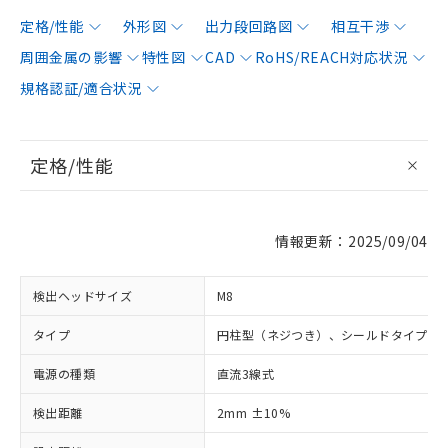
定格/性能
外形図
出力段回路図
相互干渉
周囲金属の影響
特性図
CAD
RoHS/REACH対応状況
規格認証/適合状況
定格/性能
情報更新：2025/09/04
検出ヘッドサイズ
M8
タイプ
円柱型（ネジつき）、シールドタイプ
電源の種類
直流3線式
検出距離
2mm ±10%