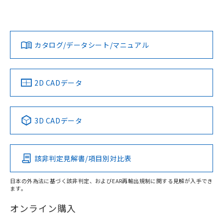
UL認証
CSA認証
CEマーキング
L: 0mm以上、φd: 8mm以上、D: 0mm以上、m: 4.5mm以
上、n: 12mm以上
Yes
Yes
Yes
金属埋め込み
対応状況
対応予定月
※1
※2
ダウンロードデータをご利用いただく前に、以下を必ずお読
タイムチャート
みください。
カタログ/データシート/マニュアル
対応済み
ソフトウェアの使用条件
LR型式承認
DNV型式承認
BV型式承認
KR型式承
（イギリス
（ノルウェー
（フランス
（韓国
船舶規格）
船舶規格）
船舶規格）
船舶規格
中国 RoHS
注意事項・凡例
2D CADデータ
No
No
No
No
l: 0mm以上、φd: 8mm以上、D: 0mm以上、m: 4.5mm以
上、n: 12mm以上
中国 RoHS表
※1 ※2
検出領域
3D CADデータ
この製品の規格認証/適合状況ページへ
Pb
Hg
Cd
Cr(VI)
その他の認証はこちらのページからご検索ください
該非判定見解書/項目別対比表
X
O
O
O
日本の外為法に基づく該非判定、およびEAR再輸出規制に関する見解が入手でき
ます。
"対応済み"や非含有の記載がされた商品であっても、流通
在庫等で未対応品が混在する可能性があります。
オンライン購入
非含有品が必要な際は、弊社営業部門もしくは販売店へお