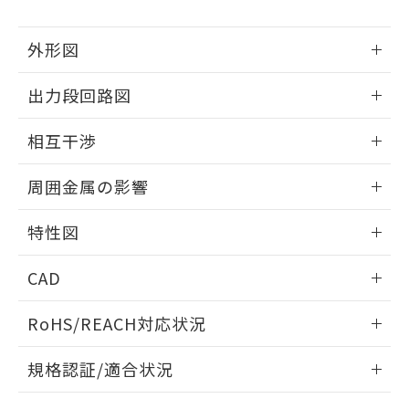
下記の非含有証明書をダウンロードするこ
品・サービスに関するお客様との取
とができます。
合意する
キャンセル
引・商談に必要な範囲で利用すること
外形図
をご了承ください。
EU RoHS指令（10物質）の非含有証明書
※当社の共同利用者とは、
"個人情報
51物質の非含有証明書（当社基準）
情報更新：2025/09/04
の共同利用に関して"
の「1.共同利
出力段回路図
※本証明書は発行日時点で非含有を証明す
用者の範囲」に記載されている法人を
るもので、過去に遡って非含有を証明する
外形図
指します。
情報更新：2025/09/04
相互干渉
ものではありません。
また、RoHS指令のフタル酸エステル類４
出力段回路図
情報更新：2025/09/04
物質の対応では、対応完了までの期間は出
周囲金属の影響
荷製品に未対応品が混在することから備考
相互干渉
欄に対応日を記載しておりました。
情報更新：2025/09/04
特性図
既に当社にて対応品への在庫切替を完了
していることから、特段のことがない限
周囲金属の影響
情報更新：2025/09/04
り、2022年1月12日より割愛しておりま
CAD
す。
検出物体の大きさと材質による影響
ログイン/会員登録いただくと、CADデータをダウンロー
RoHS/REACH対応状況
ドすることができます。
情報更新：2026/7/29
A: 20mm以上、B: 15mm以上
規格認証/適合状況
ログイン/会員登録
EU RoHS
注意事項・凡例