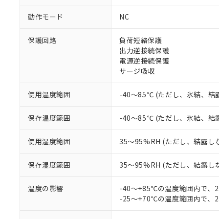
対応予定：EU R
対応予定なし：EU
動作モード
NC
調査・確認中：EU
ご利用条件
非該当品：ライセ
※1 中国RoHS
保護回路
負荷短絡保護
仕入先様の事情に
出力逆接続保護
があります。
以下の条件をお読
「○」：最大均質
電源逆接続保護
「×」：最大均質
サージ吸収
本サービスは
当社は、これ
*EU RoHS指令（10物
「－」：未確認で
鉛(Pb) 1000ppm以下、
くものです。
う）を輸出ま
記
説明
六価クロム(Cr(Ⅵ)) 1
当社制御機器
などの必要な
使用温度範囲
-40～85℃ (ただし、氷結、
フタル酸ビス(2-エチルヘ
号
*中国RoHS10物質の基準値 
ル（DBP） 1000ppm
在庫状況およ
当社は規制貨
Pb(鉛) :1000ppm、 Hg
但し、RoHS指令で産
のであり、閲
ます。
Cr(Ⅵ)(六価クロム) : 
フタル酸エステル類の４
保存温度範囲
-40～85℃ (ただし、氷結、
○
一定数以
DBP(フタル酸ジブチル) :
い。
当社は貴社製
DEHP(フタル酸ビス(2-エ
正式な納期状
置等に一切使
使用湿度範囲
35～95%RH (ただし、結露し
当社販売員に
※2 対応予定月
△
一定数に
当社は、貴社
オムロン制御
また当社は、
※2 環境保護使
保存湿度範囲
35～95%RH (ただし、結露し
在庫状況およ
部品在庫の切り替
たしません。
－
在庫なし
す。
「ｅ」：有害物質
機器販売
マイパーツ機
温度の影響
-40～+85℃の温度範囲内で、
「10」：通常の
ている必要が
-25～+70℃の温度範囲内で、
味します。
空
受注生産
お客様が当ウ
※3 非含有証明
「－」：未確認で
白
が、当社の製