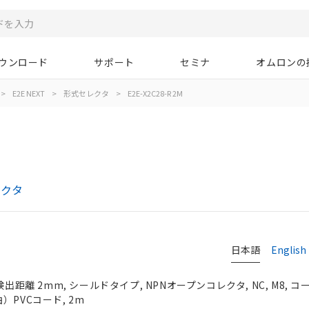
ウンロード
サポート
セミナ
オムロンの
>
E2E NEXT
>
形式セレクタ
>
E2E-X2C28-R 2M
レクタ
日本語
English
検出距離 2mm, シールドタイプ, NPNオープンコレクタ, NC, M8, 
）PVCコード, 2m