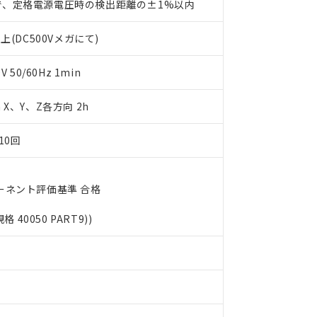
で、定格電源電圧時の検出距離の±1%以内
書をダウンロードすることができます。
利用者とは、
"個人情報の共同利用に関して"
の「1.共同利用者の
上(DC500Vメガにて)
します。
10物質）の非含有証明書
明書（当社基準）
日時点で非含有を証明するもので、過去に遡って非含有を証明するも
50/60Hz 1min
令のフタル酸エステル類４物質の対応では、対応完了までの期間は出
備考欄に対応日を記載しておりました。
m X、Y、Z各方向 2h
品への在庫切替を完了していることから、特段のことがない限り、20
す。
10回
ーネント評価基準 合格
規格 40050 PART9))