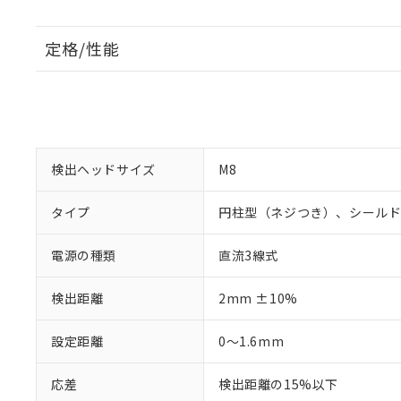
定格/性能
検出ヘッドサイズ
M8
タイプ
円柱型（ネジつき）、シール
電源の種類
直流3線式
検出距離
2mm ±10%
設定距離
0～1.6mm
応差
検出距離の15%以下