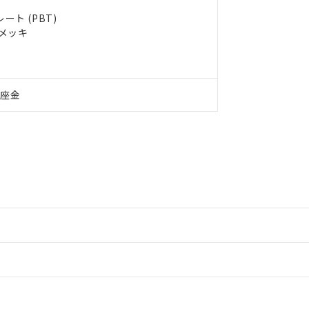
ト (PBT)
ルメッキ
付座金
情報更新：2
情報更新：2