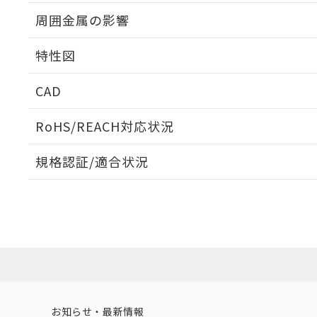
出力段回路図
周囲金属の影響
相互干渉
特性図
周囲金属の影響
CAD
検出物体の大きさと材質による影響
ログイン/会員登録いただくと、CADデータをダウンロ
RoHS/REACH対応状況
規格認証/適合状況
EU RoHS
注意事項・凡例
A: 20mm以上、B: 15mm以上
UL認証
CSA認証
CEマーキング
L: 0mm以上、φd: 8mm以上、D: 0mm以上、m: 4.5mm以上
ダウンロードデータをご利用いただく前に、以下を必ずお読
Yes
Yes
Yes
対応状況
対応予定月
※1
※2
金属埋め込み
ソフトウェアの使用条件
対応済み
LR型式承認
DNV型式承認
BV型式承認
KR
（イギリス
（ノルウェー
（フランス
（
お知らせ・最新情報