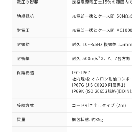
電圧の影響
定格電源電圧±15%の範囲内
さい。
下記の非含有証明
※当社の共同
絶縁抵抗
充電部一括とケース間: 50MΩ以
いる法人を指
EU RoHS指令（
51物質の非含有証
※本証明書は発行
耐電圧
充電部一括とケース間: AC1000V 
また、RoHS指
混在することから
耐振動
耐久: 10～55Hz 複振幅 1.5m
既に当社にて対応
り割愛しておりま
2
耐衝撃
耐久: 500m/s
X、Y、Z各方向 
保護構造
IEC: IP67
社内規格: オムロン耐油コンポ
IP67G (JIS C0920 附属書1)
IP69K (ISO 20653規格(旧DIN
接続方式
コード引き出しタイプ (2m)
質量
梱包状態: 約85g