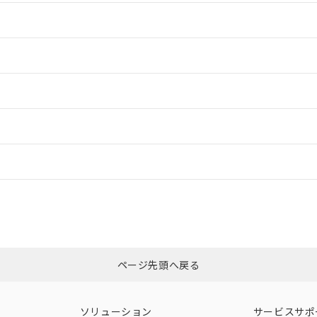
情報更新：2
情報更新：2
情報更新：2
ードすることができます。
情報更新：
ログイン/会員登録
CCC認証
電波法
、n: 12mm以上
みください。
N/A
N/A
非含有証明書
※3
ページ先頭へ戻る
ダウンロードはこちら
型式承認
NK型式承認
ABS型式承認
韓国
（日本
（アメリカ
ソリューション
サービスサポ