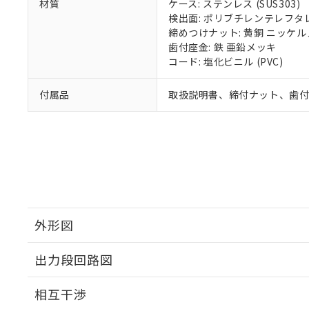
材質
ケース: ステンレス (SUS303)
検出面: ポリブチレンテレフタレー
締めつけナット: 黄銅 ニッケ
歯付座金: 鉄 亜鉛メッキ
コード: 塩化ビニル (PVC)
付属品
取扱説明書、締付ナット、歯
外形図
出力段回路図
外形図
相互干渉