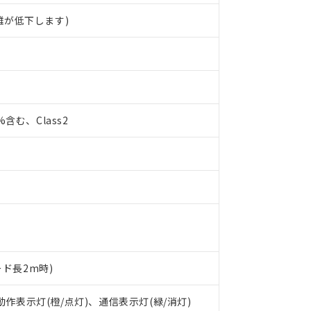
離が低下します)
0%含む、Class2
ード長2m時)
 RoHS指令（10物質）の非含有に対応した製品が提供可能な商品です
 動作表示灯(橙/点灯)、通信表示灯(緑/消灯)