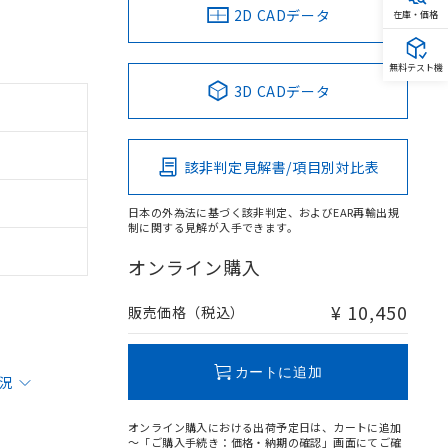
2D CADデータ
在庫・価格
無料テスト機
3D CADデータ
該非判定見解書/項目別対比表
日本の外為法に基づく該非判定、およびEAR再輸出規
制に関する見解が入手できます。
オンライン購入
¥ 10,450
販売価格（税込）
カートに追加
状況
オンライン購入における出荷予定日は、カートに追加
～「ご購入手続き：価格・納期の確認」画面にてご確