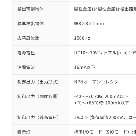
検出可能物体
磁性金属(非磁性金属は検出距
標準検出物体
鉄8×8×1mm
応答周波数
1500Hz
電源電圧
DC10～30V リップル(p-p) 1
消費電流
16mA以下
制御出力（出力形式）
NPNオープンコレクタ
制御出力（開閉容量）
-40～+70℃時: 200mA以下
+70～+85℃時: 100mA以下
※1 対応状況
制御出力（残留電圧）
2V以下 (負荷電流200mA、コ
対応済み：EU
表示灯
標準I/Oモード（SIOモード）: