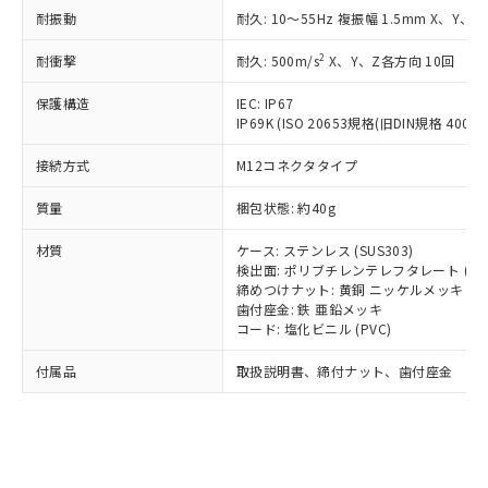
記載している更新日時点での社内デー
*EU RoHS指令（10物質）：
または国外への提供する場合は、日本
耐振動
耐久: 10～55Hz 複振幅 1.5mm X、Y、Z
記
タに基づき作成されるものであり、閲
説明
鉛(Pb) 1000ppm以下、 水銀(Hg) 1000ppm以下、 カド
*中国RoHS10物質の基準値 (GB/T26572)：
国政府の輸出許可(または役務取引許
号
覧された時点での実際の在庫および標
ミウム(Cd) 100ppm以下、
Pb(鉛) :1000ppm、 Hg(水銀) : 1000ppm、 Cd(カドミウ
2
耐衝撃
可)を取得するなどの必要な手続きを
耐久: 500m/s
X、Y、Z各方向 10回
六価クロム(Cr(Ⅵ)) 1000ppm以下、ポリ臭化ビフェニル
ム) : 100ppm、
準価格とは異なる場合があることをご
類(PBB) 1000ppm以下、ポリ臭化ジフェニルエーテル類
Cr(Ⅵ)(六価クロム) : 1000ppm、 PBBs(ポリ臭化ビフェ
とります。
了承ください。
(PBDE) 1000ppm以下、フタル酸ビス(2-エチルヘキシ
○
一定数以上の在庫あり
ニル類) : 1000ppm、 PBDEs(ポリ臭化ジフェニルエーテ
保護構造
IEC: IP67
当社は規制貨物を破棄する場合は、完
ル) (DEHP)(別名：DOP) 1000ppm以下、フタル酸ブチ
正式な納期状況および標準価格はお客
ル類) : 1000ppm、
IP69K (ISO 20653規格(旧DIN規格 40050 
ルベンジル（BBP） 1000ppm以下、フタル酸ジブチル
全に破砕するなど、違法に輸出されな
DBP(フタル酸ジブチル) : 1000ppm、 DIBP(フタル酸ジ
様のお取引先、またはお客様担当のオ
（DBP） 1000ppm以下、フタル酸ジイソブチル
イソブチル) : 1000ppm、 BBP(フタル酸ブチルベンジ
△
一定数には満たないが在庫あり
いよう必要な手段を講じます。
ムロン制御機器販売店・当社販売員に
(DIBP) 1000ppm以下
ル) : 1000ppm、
接続方式
M12コネクタタイプ
当社は貴社製品を、核兵器、ミサイ
但し、RoHS指令で産業用監視および制御機器に対する
DEHP(フタル酸ビス(2-エチルヘキシル)) : 1000ppm
ご相談ください。
適用除外項目は除く。
ル、化学兵器、生物兵器またはその他
－
在庫なし(最新の在庫状況につ
オムロン制御機器販売店や当社販売拠
質量
梱包状態: 約40g
フタル酸エステル類の４物質については閾値を超える意
武器並びにこれらの製造装置等に一切
いては、お客様のお取引先、ま
図的な使用がないことを確認しています。
点は「
販売ネットワーク
」をご確認
※2 環境保護使用期限
使用いたしません。
たはお客様担当のオムロン制御
材質
ください。
ケース: ステンレス (SUS303)
当社は、貴社製品を第三者に販売する
機器販売店・当社販売員にご確
検出面: ポリブチレンテレフタレート (PB
在庫状況および標準価格結果を当社の
※2 対応予定月
「ｅ」：有害物質（10物質）のすべてが基
場合は、上記1、2および3の内容を当
締めつけナット: 黄銅 ニッケルメッキ
認ください)
事前の承諾なく第三者に漏洩または開
準値以下であることを示します。
歯付座金: 鉄 亜鉛メッキ
該第三者に通知します。また当社は、
示しないようお願いします。
コード: 塩化ビニル (PVC)
部品在庫の切り替え状況などにより、予定
「10」：通常の使用状況下において有害物
販売先および販売に係わる関係者が違
マイパーツ機能（部品リスト作成サー
空
受注生産機種、また在庫状況の
月が前後することがあります。
質が外部に漏えいし、環境に深刻な影響を
法に輸出するおそれがある場合は、取
ビス）をご利用いただくには、I-Web
白
情報を公開していない機種
付属品
取扱説明書、締付ナット、歯付座金
及ぼさない年数を意味します。
り引きをいたしません。
メンバーズにご登録されている必要が
「－」：未確認です。当社販売部門へお問
あります。
い合わせください。
お客様が当ウェブサイト上で当社にご
※3 非含有証明書ダウンロード
登録された部品リストについて、当社
および当社の共同利用者が、当社の製