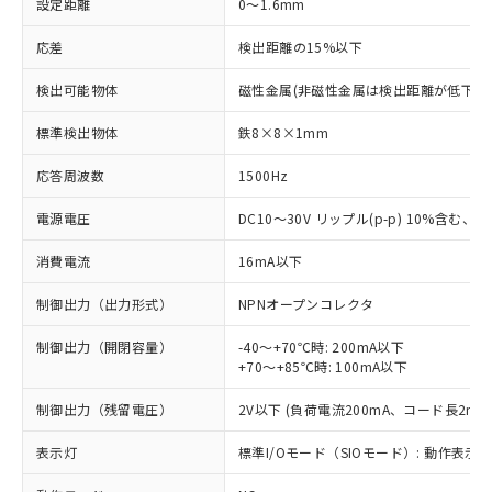
設定距離
0～1.6mm
応差
検出距離の15%以下
検出可能物体
磁性金属(非磁性金属は検出距離が低下し
標準検出物体
鉄8×8×1mm
応答周波数
1500Hz
電源電圧
DC10～30V リップル(p-p) 10%含む、Cla
消費電流
16mA以下
制御出力（出力形式）
NPNオープンコレクタ
制御出力（開閉容量）
-40～+70℃時: 200mA以下
+70～+85℃時: 100mA以下
制御出力（残留電圧）
2V以下 (負荷電流200mA、コード長2m時
表示灯
標準I/Oモード（SIOモード）: 動作表示灯