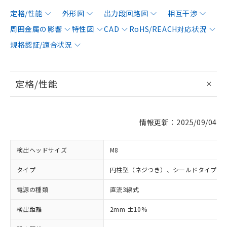
定格/性能
外形図
出力段回路図
相互干渉
周囲金属の影響
特性図
CAD
RoHS/REACH対応状況
規格認証/適合状況
定格/性能
情報更新：2025/09/04
検出ヘッドサイズ
M8
タイプ
円柱型（ネジつき）、シールドタイプ
電源の種類
直流3線式
検出距離
2mm ±10%