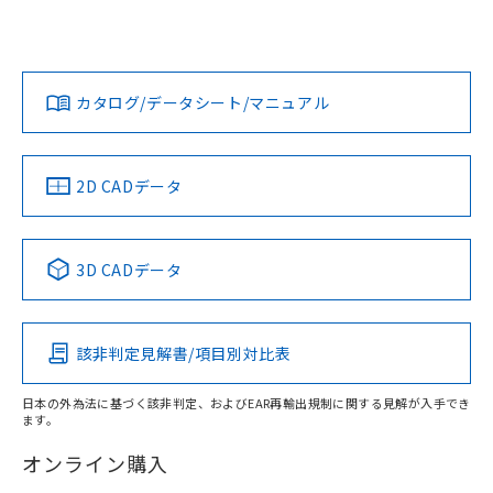
UL認証
CSA認証
CEマーキング
L: 0mm以上、φd: 8mm以上、D: 0mm以上、m: 4.5mm以
上、n: 12mm以上
Yes
Yes
Yes
金属埋め込み
対応状況
対応予定月
※1
※2
ダウンロードデータをご利用いただく前に、以下を必ずお読
タイムチャート
みください。
カタログ/データシート/マニュアル
対応済み
ソフトウェアの使用条件
LR型式承認
DNV型式承認
BV型式承認
KR型式承
（イギリス
（ノルウェー
（フランス
（韓国
船舶規格）
船舶規格）
船舶規格）
船舶規格
中国 RoHS
注意事項・凡例
2D CADデータ
No
No
No
No
l: 0mm以上、φd: 8mm以上、D: 0mm以上、m: 4.5mm以
上、n: 12mm以上
中国 RoHS表
※1 ※2
検出領域
3D CADデータ
この製品の規格認証/適合状況ページへ
Pb
Hg
Cd
Cr(VI)
その他の認証はこちらのページからご検索ください
該非判定見解書/項目別対比表
X
O
O
O
日本の外為法に基づく該非判定、およびEAR再輸出規制に関する見解が入手でき
ます。
"対応済み"や非含有の記載がされた商品であっても、流通
在庫等で未対応品が混在する可能性があります。
オンライン購入
非含有品が必要な際は、弊社営業部門もしくは販売店へお