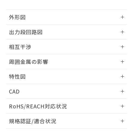
下記の非含有証明書をダウンロードするこ
品・サービスに関するお客様との取
とができます。
合意する
キャンセル
引・商談に必要な範囲で利用すること
外形図
をご了承ください。
EU RoHS指令（10物質）の非含有証明書
※当社の共同利用者とは、
"個人情報
51物質の非含有証明書（当社基準）
情報更新：2025/09/04
の共同利用に関して"
の「1.共同利
出力段回路図
※本証明書は発行日時点で非含有を証明す
用者の範囲」に記載されている法人を
るもので、過去に遡って非含有を証明する
外形図
指します。
情報更新：2025/09/04
ものではありません。
相互干渉
また、RoHS指令のフタル酸エステル類４
出力段回路図
情報更新：2025/09/04
物質の対応では、対応完了までの期間は出
周囲金属の影響
荷製品に未対応品が混在することから備考
欄に対応日を記載しておりました。
相互干渉
情報更新：2025/09/04
特性図
既に当社にて対応品への在庫切替を完了
していることから、特段のことがない限
周囲金属の影響
情報更新：2025/09/04
り、2022年1月12日より割愛しておりま
CAD
す。
検出物体の大きさと材質による影響
ログイン/会員登録いただくと、CADデータをダウンロー
RoHS/REACH対応状況
ドすることができます。
情報更新：2026/7/29
A: 20mm以上、B: 15mm以上
規格認証/適合状況
ログイン/会員登録
EU RoHS
注意事項・凡例