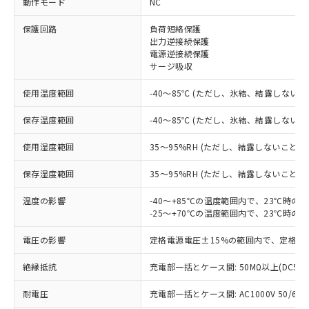
動作モード
NC
※1 対応状況
保護回路
負荷短絡保護
出力逆接続保護
電源逆接続保護
対応済み：EU RoHS指令（10物質）の
サージ吸収
非含有に対応した製品が提供可能な商品で
す。
使用温度範囲
-40～85℃ (ただし、氷結、結露しないこ
対応予定：EU RoHS指令（10物質）の非含
ご利用条件
有に対応した製品に切り替える予定のある
保存温度範囲
-40～85℃ (ただし、氷結、結露しないこ
商品です。
対応予定なし：EU RoHS指令（10物質）の
使用湿度範囲
35～95%RH (ただし、結露しないこと)
以下の条件をお読みいただき、同意のうえ
非含有に非対応の商品で、対応品を出す予
ご利用ください。
定はありません。
保存湿度範囲
35～95%RH (ただし、結露しないこと)
調査・確認中：EU RoHS指令（10物質）の
本サービスは、当社制御機器事業取扱
※1 中国RoHS○×表
非含有の対応状況を調査中または確認中の
温度の影響
-40～+85℃の温度範囲内で、23℃時の
商品の当社在庫状況および標準価格
-25～+70℃の温度範囲内で、23℃時の
商品です。
(税抜)を提供させていただくもので
「○」：最大均質材料含有率が中国RoHSの
非該当品：ライセンス料など無形物で、有
す。
電圧の影響
定格電源電圧±15%の範囲内で、定格電
基準値以下であることを示します。
害物質有無と関係のない商品です。
当社制御機器事業取扱商品の中には、
「×」：最大均質材料含有率が中国RoHSの
仕入先様の事情により、非含有部品として
本サービスの対象外となる商品もある
絶縁抵抗
充電部一括とケース間: 50MΩ以上(DC50
基準値を超えていることを示します。
いたものが、含有品と判明した場合などや
当社は、これら貴社製品のうち、外国
ことをご了承ください。
「－」：未確認です。当社販売部門へお問
むを得ず変更することがあります。
為替および外国貿易法に定める商品
耐電圧
在庫状況および標準価格照会結果は、
充電部一括とケース間: AC1000V 50/60Hz
い合わせください。
（以下｢規制貨物等」という）を輸出