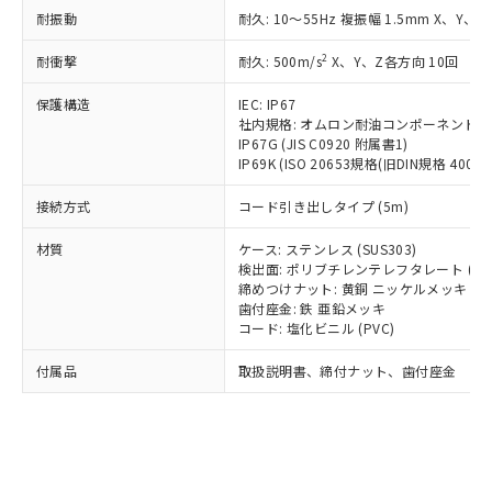
*EU RoHS指令（10物質）：
または国外への提供する場合は、日本
耐振動
耐久: 10～55Hz 複振幅 1.5mm X、Y、Z
記
タに基づき作成されるものであり、閲
説明
鉛(Pb) 1000ppm以下、 水銀(Hg) 1000ppm以下、 カド
*中国RoHS10物質の基準値 (GB/T26572)：
国政府の輸出許可(または役務取引許
号
覧された時点での実際の在庫および標
ミウム(Cd) 100ppm以下、
Pb(鉛) :1000ppm、 Hg(水銀) : 1000ppm、 Cd(カドミウ
可)を取得するなどの必要な手続きを
2
六価クロム(Cr(Ⅵ)) 1000ppm以下、ポリ臭化ビフェニル
耐衝撃
耐久: 500m/s
X、Y、Z各方向 10回
ム) : 100ppm、
準価格とは異なる場合があることをご
類(PBB) 1000ppm以下、ポリ臭化ジフェニルエーテル類
Cr(Ⅵ)(六価クロム) : 1000ppm、 PBBs(ポリ臭化ビフェ
とります。
了承ください。
(PBDE) 1000ppm以下、フタル酸ビス(2-エチルヘキシ
○
一定数以上の在庫あり
ニル類) : 1000ppm、 PBDEs(ポリ臭化ジフェニルエーテ
保護構造
IEC: IP67
当社は規制貨物を破棄する場合は、完
ル) (DEHP)(別名：DOP) 1000ppm以下、フタル酸ブチ
正式な納期状況および標準価格はお客
ル類) : 1000ppm、
社内規格: オムロン耐油コンポーネント評
ルベンジル（BBP） 1000ppm以下、フタル酸ジブチル
全に破砕するなど、違法に輸出されな
DBP(フタル酸ジブチル) : 1000ppm、 DIBP(フタル酸ジ
様のお取引先、またはお客様担当のオ
（DBP） 1000ppm以下、フタル酸ジイソブチル
IP67G (JIS C0920 附属書1)
イソブチル) : 1000ppm、 BBP(フタル酸ブチルベンジ
△
一定数には満たないが在庫あり
いよう必要な手段を講じます。
ムロン制御機器販売店・当社販売員に
(DIBP) 1000ppm以下
ル) : 1000ppm、
IP69K (ISO 20653規格(旧DIN規格 40050 
当社は貴社製品を、核兵器、ミサイ
但し、RoHS指令で産業用監視および制御機器に対する
DEHP(フタル酸ビス(2-エチルヘキシル)) : 1000ppm
ご相談ください。
適用除外項目は除く。
ル、化学兵器、生物兵器またはその他
－
在庫なし(最新の在庫状況につ
オムロン制御機器販売店や当社販売拠
接続方式
コード引き出しタイプ (5m)
フタル酸エステル類の４物質については閾値を超える意
武器並びにこれらの製造装置等に一切
いては、お客様のお取引先、ま
図的な使用がないことを確認しています。
点は「
販売ネットワーク
」をご確認
※2 環境保護使用期限
使用いたしません。
たはお客様担当のオムロン制御
材質
ケース: ステンレス (SUS303)
ください。
当社は、貴社製品を第三者に販売する
検出面: ポリブチレンテレフタレート (PB
機器販売店・当社販売員にご確
在庫状況および標準価格結果を当社の
※2 対応予定月
「ｅ」：有害物質（10物質）のすべてが基
締めつけナット: 黄銅 ニッケルメッキ
場合は、上記1、2および3の内容を当
認ください)
事前の承諾なく第三者に漏洩または開
歯付座金: 鉄 亜鉛メッキ
準値以下であることを示します。
該第三者に通知します。また当社は、
示しないようお願いします。
コード: 塩化ビニル (PVC)
部品在庫の切り替え状況などにより、予定
「10」：通常の使用状況下において有害物
販売先および販売に係わる関係者が違
マイパーツ機能（部品リスト作成サー
空
受注生産機種、また在庫状況の
月が前後することがあります。
質が外部に漏えいし、環境に深刻な影響を
法に輸出するおそれがある場合は、取
ビス）をご利用いただくには、I-Web
白
情報を公開していない機種
付属品
取扱説明書、締付ナット、歯付座金
及ぼさない年数を意味します。
り引きをいたしません。
メンバーズにご登録されている必要が
「－」：未確認です。当社販売部門へお問
あります。
い合わせください。
お客様が当ウェブサイト上で当社にご
※3 非含有証明書ダウンロード
登録された部品リストについて、当社
および当社の共同利用者が、当社の製