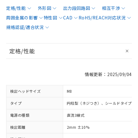
定格/性能
外形図
出力段回路図
相互干渉
周囲金属の影響
特性図
CAD
RoHS/REACH対応状況
規格認証/適合状況
定格/性能
情報更新：2025/09/04
検出ヘッドサイズ
M8
タイプ
円柱型（ネジつき）、シールドタイプ
電源の種類
直流3線式
検出距離
2mm ±10%