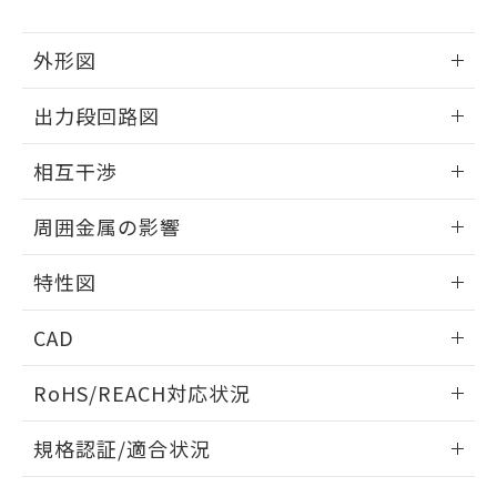
下記の非含有証明書をダウンロードするこ
品・サービスに関するお客様との取
とができます。
合意する
キャンセル
引・商談に必要な範囲で利用すること
外形図
をご了承ください。
EU RoHS指令（10物質）の非含有証明書
※当社の共同利用者とは、
"個人情報
51物質の非含有証明書（当社基準）
情報更新：2025/09/04
の共同利用に関して"
の「1.共同利
出力段回路図
※本証明書は発行日時点で非含有を証明す
用者の範囲」に記載されている法人を
るもので、過去に遡って非含有を証明する
外形図
指します。
情報更新：2025/09/04
相互干渉
ものではありません。
また、RoHS指令のフタル酸エステル類４
出力段回路図
情報更新：2025/09/04
物質の対応では、対応完了までの期間は出
周囲金属の影響
荷製品に未対応品が混在することから備考
相互干渉
欄に対応日を記載しておりました。
情報更新：2025/09/04
特性図
既に当社にて対応品への在庫切替を完了
していることから、特段のことがない限
周囲金属の影響
情報更新：2025/09/04
り、2022年1月12日より割愛しておりま
CAD
す。
検出物体の大きさと材質による影響
ログイン/会員登録いただくと、CADデータをダウンロー
RoHS/REACH対応状況
ドすることができます。
情報更新：2026/7/29
A: 20mm以上、B: 15mm以上
規格認証/適合状況
ログイン/会員登録
EU RoHS
注意事項・凡例