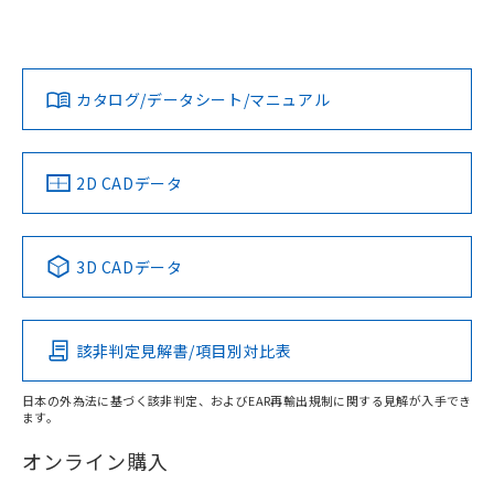
UL認証
CSA認証
CEマーキング
L: 0mm以上、φd: 8mm以上、D: 0mm以上、m: 4.5mm以
上、n: 12mm以上
Yes
Yes
Yes
金属埋め込み
対応状況
対応予定月
※1
※2
ダウンロードデータをご利用いただく前に、以下を必ずお読
タイムチャート
みください。
カタログ/データシート/マニュアル
対応済み
ソフトウェアの使用条件
LR型式承認
DNV型式承認
BV型式承認
KR型式承
（イギリス
（ノルウェー
（フランス
（韓国
船舶規格）
船舶規格）
船舶規格）
船舶規格
中国 RoHS
注意事項・凡例
2D CADデータ
No
No
No
No
l: 0mm以上、φd: 8mm以上、D: 0mm以上、m: 4.5mm以
上、n: 12mm以上
中国 RoHS表
※1 ※2
検出領域
3D CADデータ
この製品の規格認証/適合状況ページへ
Pb
Hg
Cd
Cr(VI)
その他の認証はこちらのページからご検索ください
該非判定見解書/項目別対比表
X
O
O
O
日本の外為法に基づく該非判定、およびEAR再輸出規制に関する見解が入手でき
ます。
"対応済み"や非含有の記載がされた商品であっても、流通
在庫等で未対応品が混在する可能性があります。
オンライン購入
非含有品が必要な際は、弊社営業部門もしくは販売店へお