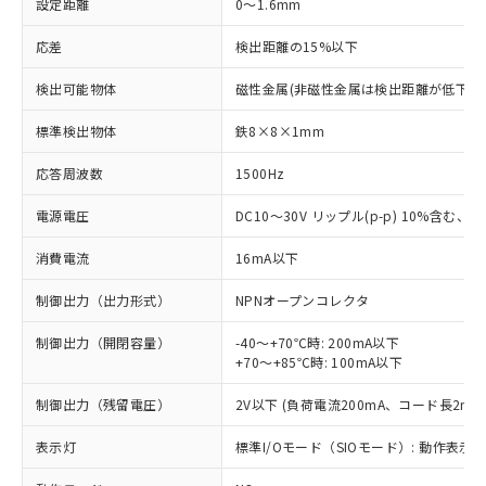
設定距離
0～1.6mm
応差
検出距離の15%以下
検出可能物体
磁性金属(非磁性金属は検出距離が低下し
標準検出物体
鉄8×8×1mm
応答周波数
1500Hz
電源電圧
DC10～30V リップル(p-p) 10%含む、Cla
消費電流
16mA以下
制御出力（出力形式）
NPNオープンコレクタ
制御出力（開閉容量）
-40～+70℃時: 200mA以下
+70～+85℃時: 100mA以下
制御出力（残留電圧）
2V以下 (負荷電流200mA、コード長2m時
表示灯
標準I/Oモード（SIOモード）: 動作表示灯