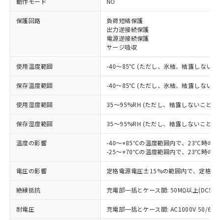
動作モード
NO
※1 対応状況
保護回路
負荷短絡保護
出力逆接続保護
電源逆接続保護
対応済み：EU RoHS指令（10物質）の
サージ吸収
非含有に対応した製品が提供可能な商品で
す。
使用温度範囲
-40～85℃ (ただし、氷結、結露しないこ
対応予定：EU RoHS指令（10物質）の非含
ご利用条件
有に対応した製品に切り替える予定のある
保存温度範囲
-40～85℃ (ただし、氷結、結露しないこ
商品です。
対応予定なし：EU RoHS指令（10物質）の
使用湿度範囲
35～95%RH (ただし、結露しないこと)
以下の条件をお読みいただき、同意のうえ
非含有に非対応の商品で、対応品を出す予
ご利用ください。
定はありません。
保存湿度範囲
35～95%RH (ただし、結露しないこと)
調査・確認中：EU RoHS指令（10物質）の
本サービスは、当社制御機器事業取扱
※1 中国RoHS○×表
非含有の対応状況を調査中または確認中の
温度の影響
-40～+85℃の温度範囲内で、23℃時の
商品の当社在庫状況および標準価格
-25～+70℃の温度範囲内で、23℃時の
商品です。
(税抜)を提供させていただくもので
「○」：最大均質材料含有率が中国RoHSの
非該当品：ライセンス料など無形物で、有
す。
電圧の影響
定格電源電圧±15%の範囲内で、定格電
基準値以下であることを示します。
害物質有無と関係のない商品です。
当社制御機器事業取扱商品の中には、
「×」：最大均質材料含有率が中国RoHSの
仕入先様の事情により、非含有部品として
本サービスの対象外となる商品もある
絶縁抵抗
充電部一括とケース間: 50MΩ以上(DC50
基準値を超えていることを示します。
いたものが、含有品と判明した場合などや
当社は、これら貴社製品のうち、外国
ことをご了承ください。
「－」：未確認です。当社販売部門へお問
むを得ず変更することがあります。
為替および外国貿易法に定める商品
在庫状況および標準価格照会結果は、
耐電圧
充電部一括とケース間: AC1000V 50/60Hz
い合わせください。
（以下｢規制貨物等」という）を輸出
記載している更新日時点での社内デー