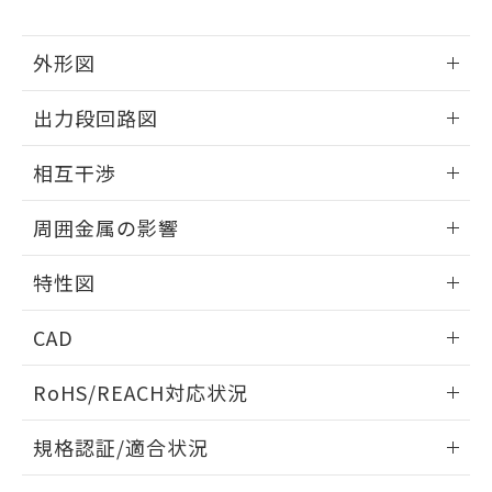
下記の非含有証明書をダウンロードするこ
品・サービスに関するお客様との取
とができます。
合意する
キャンセル
引・商談に必要な範囲で利用すること
外形図
をご了承ください。
EU RoHS指令（10物質）の非含有証明書
※当社の共同利用者とは、
"個人情報
51物質の非含有証明書（当社基準）
情報更新：2025/09/04
の共同利用に関して"
の「1.共同利
出力段回路図
※本証明書は発行日時点で非含有を証明す
用者の範囲」に記載されている法人を
るもので、過去に遡って非含有を証明する
外形図
指します。
情報更新：2025/09/04
ものではありません。
相互干渉
また、RoHS指令のフタル酸エステル類４
出力段回路図
情報更新：2025/09/04
物質の対応では、対応完了までの期間は出
周囲金属の影響
荷製品に未対応品が混在することから備考
欄に対応日を記載しておりました。
相互干渉
情報更新：2025/09/04
特性図
既に当社にて対応品への在庫切替を完了
していることから、特段のことがない限
周囲金属の影響
情報更新：2025/09/04
り、2022年1月12日より割愛しておりま
CAD
す。
検出物体の大きさと材質による影響
ログイン/会員登録いただくと、CADデータをダウンロー
RoHS/REACH対応状況
ドすることができます。
情報更新：2026/7/29
A: 20mm以上、B: 15mm以上
規格認証/適合状況
ログイン/会員登録
EU RoHS
注意事項・凡例