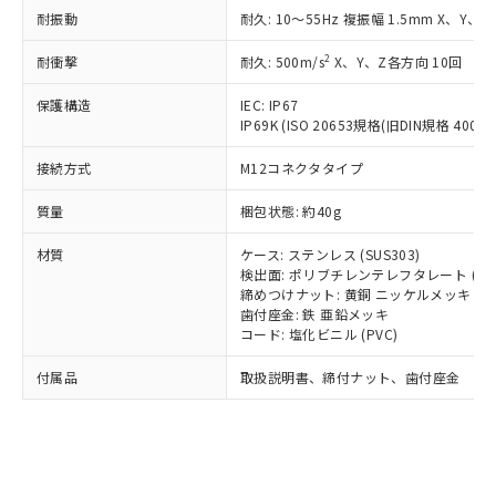
記載している更新日時点での社内デー
*EU RoHS指令（10物質）：
または国外への提供する場合は、日本
耐振動
耐久: 10～55Hz 複振幅 1.5mm X、Y、Z
記
タに基づき作成されるものであり、閲
説明
鉛(Pb) 1000ppm以下、 水銀(Hg) 1000ppm以下、 カド
*中国RoHS10物質の基準値 (GB/T26572)：
国政府の輸出許可(または役務取引許
号
覧された時点での実際の在庫および標
ミウム(Cd) 100ppm以下、
Pb(鉛) :1000ppm、 Hg(水銀) : 1000ppm、 Cd(カドミウ
2
耐衝撃
可)を取得するなどの必要な手続きを
耐久: 500m/s
X、Y、Z各方向 10回
六価クロム(Cr(Ⅵ)) 1000ppm以下、ポリ臭化ビフェニル
ム) : 100ppm、
準価格とは異なる場合があることをご
類(PBB) 1000ppm以下、ポリ臭化ジフェニルエーテル類
Cr(Ⅵ)(六価クロム) : 1000ppm、 PBBs(ポリ臭化ビフェ
とります。
了承ください。
(PBDE) 1000ppm以下、フタル酸ビス(2-エチルヘキシ
○
一定数以上の在庫あり
ニル類) : 1000ppm、 PBDEs(ポリ臭化ジフェニルエーテ
保護構造
IEC: IP67
当社は規制貨物を破棄する場合は、完
ル) (DEHP)(別名：DOP) 1000ppm以下、フタル酸ブチ
正式な納期状況および標準価格はお客
ル類) : 1000ppm、
IP69K (ISO 20653規格(旧DIN規格 40050 
ルベンジル（BBP） 1000ppm以下、フタル酸ジブチル
全に破砕するなど、違法に輸出されな
DBP(フタル酸ジブチル) : 1000ppm、 DIBP(フタル酸ジ
様のお取引先、またはお客様担当のオ
（DBP） 1000ppm以下、フタル酸ジイソブチル
イソブチル) : 1000ppm、 BBP(フタル酸ブチルベンジ
△
一定数には満たないが在庫あり
いよう必要な手段を講じます。
ムロン制御機器販売店・当社販売員に
(DIBP) 1000ppm以下
ル) : 1000ppm、
接続方式
M12コネクタタイプ
当社は貴社製品を、核兵器、ミサイ
但し、RoHS指令で産業用監視および制御機器に対する
DEHP(フタル酸ビス(2-エチルヘキシル)) : 1000ppm
ご相談ください。
適用除外項目は除く。
ル、化学兵器、生物兵器またはその他
－
在庫なし(最新の在庫状況につ
オムロン制御機器販売店や当社販売拠
質量
梱包状態: 約40g
フタル酸エステル類の４物質については閾値を超える意
武器並びにこれらの製造装置等に一切
いては、お客様のお取引先、ま
図的な使用がないことを確認しています。
点は「
販売ネットワーク
」をご確認
※2 環境保護使用期限
使用いたしません。
たはお客様担当のオムロン制御
材質
ください。
ケース: ステンレス (SUS303)
当社は、貴社製品を第三者に販売する
機器販売店・当社販売員にご確
検出面: ポリブチレンテレフタレート (PB
在庫状況および標準価格結果を当社の
※2 対応予定月
「ｅ」：有害物質（10物質）のすべてが基
場合は、上記1、2および3の内容を当
締めつけナット: 黄銅 ニッケルメッキ
認ください)
事前の承諾なく第三者に漏洩または開
準値以下であることを示します。
歯付座金: 鉄 亜鉛メッキ
該第三者に通知します。また当社は、
示しないようお願いします。
コード: 塩化ビニル (PVC)
部品在庫の切り替え状況などにより、予定
「10」：通常の使用状況下において有害物
販売先および販売に係わる関係者が違
マイパーツ機能（部品リスト作成サー
空
受注生産機種、また在庫状況の
月が前後することがあります。
質が外部に漏えいし、環境に深刻な影響を
法に輸出するおそれがある場合は、取
ビス）をご利用いただくには、I-Web
白
情報を公開していない機種
付属品
取扱説明書、締付ナット、歯付座金
及ぼさない年数を意味します。
り引きをいたしません。
メンバーズにご登録されている必要が
「－」：未確認です。当社販売部門へお問
あります。
い合わせください。
お客様が当ウェブサイト上で当社にご
※3 非含有証明書ダウンロード
登録された部品リストについて、当社
および当社の共同利用者が、当社の製