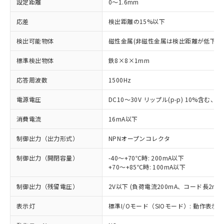
設定距離
0～1.6mm
応差
検出距離の15%以下
検出可能物体
磁性金属(非磁性金属は検出距離が低下し
標準検出物体
鉄8×8×1mm
応答周波数
1500Hz
電源電圧
DC10～30V リップル(p-p) 10%含む、Cla
消費電流
16mA以下
制御出力（出力形式）
NPNオープンコレクタ
制御出力（開閉容量）
-40～+70℃時: 200mA以下
+70～+85℃時: 100mA以下
制御出力（残留電圧）
2V以下 (負荷電流200mA、コード長2m時
表示灯
標準I/Oモード（SIOモード）: 動作表示灯