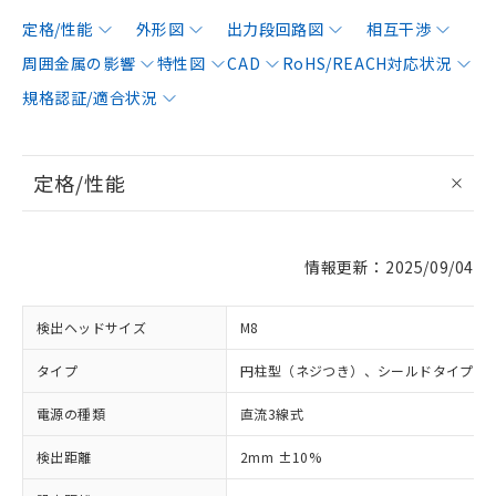
定格/性能
外形図
出力段回路図
相互干渉
周囲金属の影響
特性図
CAD
RoHS/REACH対応状況
規格認証/適合状況
定格/性能
情報更新：2025/09/04
検出ヘッドサイズ
M8
タイプ
円柱型（ネジつき）、シールドタイプ
電源の種類
直流3線式
検出距離
2mm ±10%