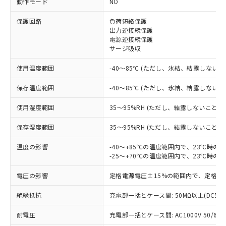
動作モード
NO
※1 対応状況
保護回路
負荷短絡保護
出力逆接続保護
電源逆接続保護
対応済み：EU RoHS指令（10物質）の
サージ吸収
非含有に対応した製品が提供可能な商品で
す。
使用温度範囲
-40～85℃ (ただし、氷結、結露しないこ
対応予定：EU RoHS指令（10物質）の非含
ご利用条件
有に対応した製品に切り替える予定のある
保存温度範囲
-40～85℃ (ただし、氷結、結露しないこ
商品です。
対応予定なし：EU RoHS指令（10物質）の
使用湿度範囲
35～95%RH (ただし、結露しないこと)
以下の条件をお読みいただき、同意のうえ
非含有に非対応の商品で、対応品を出す予
ご利用ください。
定はありません。
保存湿度範囲
35～95%RH (ただし、結露しないこと)
調査・確認中：EU RoHS指令（10物質）の
本サービスは、当社制御機器事業取扱
※1 中国RoHS○×表
非含有の対応状況を調査中または確認中の
温度の影響
-40～+85℃の温度範囲内で、23℃時の
商品の当社在庫状況および標準価格
-25～+70℃の温度範囲内で、23℃時の
商品です。
(税抜)を提供させていただくもので
「○」：最大均質材料含有率が中国RoHSの
非該当品：ライセンス料など無形物で、有
す。
電圧の影響
定格電源電圧±15%の範囲内で、定格電
基準値以下であることを示します。
害物質有無と関係のない商品です。
当社制御機器事業取扱商品の中には、
「×」：最大均質材料含有率が中国RoHSの
仕入先様の事情により、非含有部品として
本サービスの対象外となる商品もある
絶縁抵抗
充電部一括とケース間: 50MΩ以上(DC50
基準値を超えていることを示します。
いたものが、含有品と判明した場合などや
当社は、これら貴社製品のうち、外国
ことをご了承ください。
「－」：未確認です。当社販売部門へお問
むを得ず変更することがあります。
為替および外国貿易法に定める商品
耐電圧
在庫状況および標準価格照会結果は、
充電部一括とケース間: AC1000V 50/60Hz
い合わせください。
（以下｢規制貨物等」という）を輸出