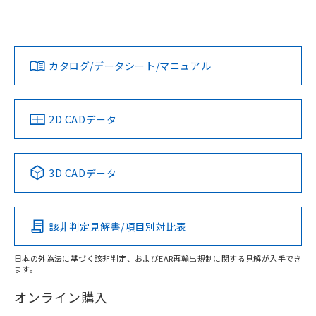
UL認証
CSA認証
CEマーキング
L: 0mm以上、φd: 8mm以上、D: 0mm以上、m: 4.5mm以
上、n: 12mm以上
Yes
Yes
Yes
金属埋め込み
対応状況
対応予定月
※1
※2
ダウンロードデータをご利用いただく前に、以下を必ずお読
タイムチャート
みください。
カタログ/データシート/マニュアル
対応済み
ソフトウェアの使用条件
LR型式承認
DNV型式承認
BV型式承認
KR型式承
（イギリス
（ノルウェー
（フランス
（韓国
船舶規格）
船舶規格）
船舶規格）
船舶規格
中国 RoHS
注意事項・凡例
2D CADデータ
No
No
No
No
l: 0mm以上、φd: 8mm以上、D: 0mm以上、m: 4.5mm以
上、n: 12mm以上
中国 RoHS表
※1 ※2
検出領域
3D CADデータ
この製品の規格認証/適合状況ページへ
Pb
Hg
Cd
Cr(VI)
その他の認証はこちらのページからご検索ください
該非判定見解書/項目別対比表
X
O
O
O
日本の外為法に基づく該非判定、およびEAR再輸出規制に関する見解が入手でき
ます。
"対応済み"や非含有の記載がされた商品であっても、流通
在庫等で未対応品が混在する可能性があります。
オンライン購入
非含有品が必要な際は、弊社営業部門もしくは販売店へお