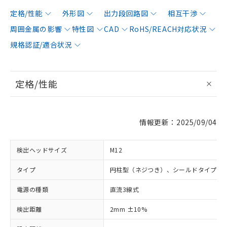
定格/性能
外形図
出力段回路図
相互干渉
周囲金属の影響
特性図
CAD
RoHS/REACH対応状況
規格認証/適合状況
定格/性能
情報更新：2025/09/04
検出ヘッドサイズ
M12
タイプ
円柱型（ネジつき）、シールドタイプ
電源の種類
直流3線式
検出距離
2mm ±10%