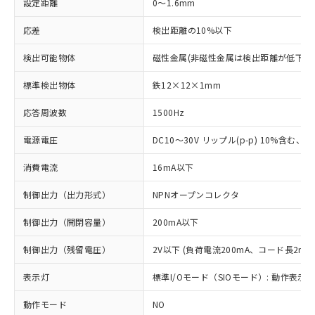
設定距離
0～1.6mm
応差
検出距離の10%以下
検出可能物体
磁性金属(非磁性金属は検出距離が低下し
標準検出物体
鉄12×12×1mm
応答周波数
1500Hz
電源電圧
DC10～30V リップル(p-p) 10%含む、Cla
消費電流
16mA以下
制御出力（出力形式）
NPNオープンコレクタ
制御出力（開閉容量）
200mA以下
制御出力（残留電圧）
2V以下 (負荷電流200mA、コード長2m時
表示灯
標準I/Oモード（SIOモード）: 動作表示灯
動作モード
NO