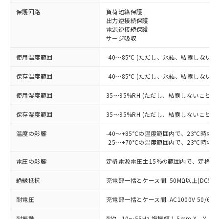
保護回路
負荷短絡保護
※1 対応状況
出力逆接続保護
電源逆接続保護
対応済み：EU RoHS指令（10物質）の
サージ吸収
非含有に対応した製品が提供可能な商品で
す。
使用温度範囲
-40～85℃ (ただし、氷結、結露しないこ
対応予定：EU RoHS指令（10物質）の非含
ご利用条件
有に対応した製品に切り替える予定のある
保存温度範囲
-40～85℃ (ただし、氷結、結露しないこ
商品です。
使用湿度範囲
35～95%RH (ただし、結露しないこと)
対応予定なし：EU RoHS指令（10物質）の
以下の条件をお読みいただき、同意のうえ
非含有に非対応の商品で、対応品を出す予
ご利用ください。
保存湿度範囲
35～95%RH (ただし、結露しないこと)
定はありません。
調査・確認中：EU RoHS指令（10物質）の
本サービスは、当社制御機器事業取扱
温度の影響
-40～+85℃の温度範囲内で、23℃時の
※1 中国RoHS○×表
非含有の対応状況を調査中または確認中の
商品の当社在庫状況および標準価格
-25～+70℃の温度範囲内で、23℃時の
商品です。
(税抜)を提供させていただくもので
「○」：最大均質材料含有率が中国RoHSの
非該当品：ライセンス料など無形物で、有
電圧の影響
定格電源電圧±15%の範囲内で、定格電
す。
基準値以下であることを示します。
害物質有無と関係のない商品です。
当社制御機器事業取扱商品の中には、
「×」：最大均質材料含有率が中国RoHSの
仕入先様の事情により、非含有部品として
絶縁抵抗
充電部一括とケース間: 50MΩ以上(DC50
本サービスの対象外となる商品もある
基準値を超えていることを示します。
いたものが、含有品と判明した場合などや
当社は、これら貴社製品のうち、外国
ことをご了承ください。
「－」：未確認です。当社販売部門へお問
むを得ず変更することがあります。
耐電圧
充電部一括とケース間: AC1000V 50/60Hz
為替および外国貿易法に定める商品
在庫状況および標準価格照会結果は、
い合わせください。
（以下｢規制貨物等」という）を輸出
記載している更新日時点での社内デー
耐振動
耐久: 10～55Hz 複振幅 1.5mm X、Y、Z