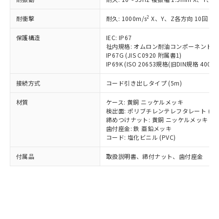
*EU RoHS指令（10物質）：
または国外への提供する場合は、日本
記
タに基づき作成されるものであり、閲
説明
鉛(Pb) 1000ppm以下、 水銀(Hg) 1000ppm以下、 カド
*中国RoHS10物質の基準値 (GB/T26572)：
国政府の輸出許可(または役務取引許
号
覧された時点での実際の在庫および標
ミウム(Cd) 100ppm以下、
Pb(鉛) :1000ppm、 Hg(水銀) : 1000ppm、 Cd(カドミウ
2
耐衝撃
耐久: 1000m/s
X、Y、Z各方向 10回
可)を取得するなどの必要な手続きを
六価クロム(Cr(Ⅵ)) 1000ppm以下、ポリ臭化ビフェニル
ム) : 100ppm、
準価格とは異なる場合があることをご
類(PBB) 1000ppm以下、ポリ臭化ジフェニルエーテル類
Cr(Ⅵ)(六価クロム) : 1000ppm、 PBBs(ポリ臭化ビフェ
とります。
了承ください。
(PBDE) 1000ppm以下、フタル酸ビス(2-エチルヘキシ
保護構造
IEC: IP67
○
一定数以上の在庫あり
ニル類) : 1000ppm、 PBDEs(ポリ臭化ジフェニルエーテ
当社は規制貨物を破棄する場合は、完
ル) (DEHP)(別名：DOP) 1000ppm以下、フタル酸ブチ
正式な納期状況および標準価格はお客
ル類) : 1000ppm、
社内規格: オムロン耐油コンポーネント評
ルベンジル（BBP） 1000ppm以下、フタル酸ジブチル
全に破砕するなど、違法に輸出されな
DBP(フタル酸ジブチル) : 1000ppm、 DIBP(フタル酸ジ
IP67G (JIS C0920 附属書1)
様のお取引先、またはお客様担当のオ
（DBP） 1000ppm以下、フタル酸ジイソブチル
イソブチル) : 1000ppm、 BBP(フタル酸ブチルベンジ
△
一定数には満たないが在庫あり
いよう必要な手段を講じます。
IP69K (ISO 20653規格(旧DIN規格 40050 
ムロン制御機器販売店・当社販売員に
(DIBP) 1000ppm以下
ル) : 1000ppm、
当社は貴社製品を、核兵器、ミサイ
但し、RoHS指令で産業用監視および制御機器に対する
DEHP(フタル酸ビス(2-エチルヘキシル)) : 1000ppm
ご相談ください。
適用除外項目は除く。
接続方式
コード引き出しタイプ (5m)
ル、化学兵器、生物兵器またはその他
－
在庫なし(最新の在庫状況につ
オムロン制御機器販売店や当社販売拠
フタル酸エステル類の４物質については閾値を超える意
武器並びにこれらの製造装置等に一切
いては、お客様のお取引先、ま
図的な使用がないことを確認しています。
点は「
販売ネットワーク
」をご確認
材質
ケース: 黄銅 ニッケルメッキ
※2 環境保護使用期限
使用いたしません。
たはお客様担当のオムロン制御
ください。
検出面: ポリブチレンテレフタレート (PB
当社は、貴社製品を第三者に販売する
機器販売店・当社販売員にご確
在庫状況および標準価格結果を当社の
締めつけナット: 黄銅 ニッケルメッキ
※2 対応予定月
「ｅ」：有害物質（10物質）のすべてが基
場合は、上記1、2および3の内容を当
認ください)
事前の承諾なく第三者に漏洩または開
歯付座金: 鉄 亜鉛メッキ
準値以下であることを示します。
該第三者に通知します。また当社は、
コード: 塩化ビニル (PVC)
示しないようお願いします。
部品在庫の切り替え状況などにより、予定
「10」：通常の使用状況下において有害物
販売先および販売に係わる関係者が違
マイパーツ機能（部品リスト作成サー
空
受注生産機種、また在庫状況の
月が前後することがあります。
質が外部に漏えいし、環境に深刻な影響を
法に輸出するおそれがある場合は、取
付属品
取扱説明書、締付ナット、歯付座金
ビス）をご利用いただくには、I-Web
白
情報を公開していない機種
及ぼさない年数を意味します。
り引きをいたしません。
メンバーズにご登録されている必要が
「－」：未確認です。当社販売部門へお問
あります。
い合わせください。
お客様が当ウェブサイト上で当社にご
※3 非含有証明書ダウンロード
登録された部品リストについて、当社
および当社の共同利用者が、当社の製
下記の非含有証明書をダウンロードするこ