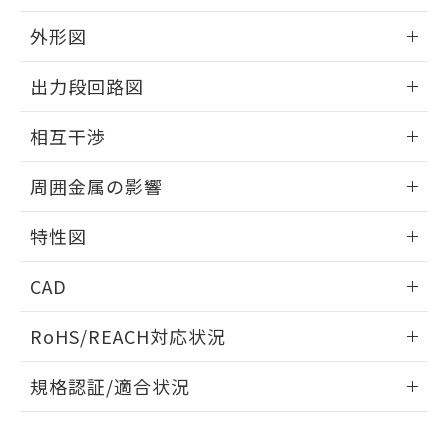
品・サービスに関するお客様との取
とができます。
合意する
キャンセル
引・商談に必要な範囲で利用すること
外形図
をご了承ください。
EU RoHS指令（10物質）の非含有証明書
※当社の共同利用者とは、
"個人情報
情報更新：2025/09/04
51物質の非含有証明書（当社基準）
出力段回路図
の共同利用に関して"
の「1.共同利
※本証明書は発行日時点で非含有を証明す
用者の範囲」に記載されている法人を
外形図
るもので、過去に遡って非含有を証明する
情報更新：2025/09/04
指します。
相互干渉
ものではありません。
また、RoHS指令のフタル酸エステル類４
出力段回路図
情報更新：2025/09/04
周囲金属の影響
物質の対応では、対応完了までの期間は出
荷製品に未対応品が混在することから備考
相互干渉
情報更新：2025/09/04
欄に対応日を記載しておりました。
特性図
既に当社にて対応品への在庫切替を完了
周囲金属の影響
していることから、特段のことがない限
情報更新：2025/09/04
CAD
り、2022年1月12日より割愛しておりま
す。
検出物体の大きさと材質による影響
ログイン/会員登録いただくと、CADデータをダウンロー
RoHS/REACH対応状況
ドすることができます。
情報更新：2026/7/29
A: 30mm以上、B: 20mm以上
規格認証/適合状況
ログイン/会員登録
EU RoHS
注意事項・凡例
UL認証
CSA認証
CEマーキング
L: 0mm以上、φd: 12mm以上、D: 0mm以上、m: 8mm以