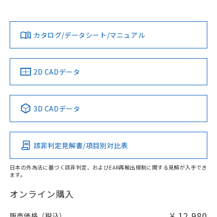
上、n: 18mm以上
Yes
Yes
Yes
金属埋め込み
対応状況
対応予定月
※1
※2
ダウンロードデータをご利用いただく前に、以下を必ずお読
タイムチャート
みください。
カタログ/データシート/マニュアル
対応済み
ソフトウェアの使用条件
LR型式承認
DNV型式承認
BV型式承認
KR型式承
（イギリス
（ノルウェー
（フランス
（韓国
船舶規格）
船舶規格）
船舶規格）
船舶規格
中国 RoHS
注意事項・凡例
2D CADデータ
No
No
No
No
l: 0mm以上、φd: 12mm以上、D: 0mm以上、m: 8mm以
上、n: 18mm以上
中国 RoHS表
※1 ※2
検出領域
3D CADデータ
この製品の規格認証/適合状況ページへ
Pb
Hg
Cd
Cr(VI)
その他の認証はこちらのページからご検索ください
該非判定見解書/項目別対比表
X
O
O
O
日本の外為法に基づく該非判定、およびEAR再輸出規制に関する見解が入手でき
ます。
"対応済み"や非含有の記載がされた商品であっても、流通
在庫等で未対応品が混在する可能性があります。
オンライン購入
非含有品が必要な際は、弊社営業部門もしくは販売店へお
問い合わせください。
¥ 12,980
販売価格（税込）