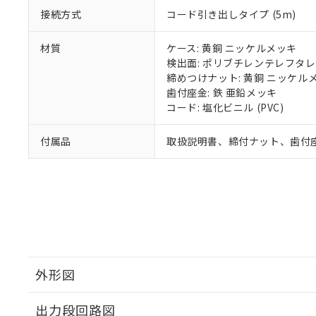
接続方式
コード引き出しタイプ (5m)
材質
ケース: 黄銅 ニッケルメッキ
検出面: ポリブチレンテレフタレー
締めつけナット: 黄銅 ニッケル
歯付座金: 鉄 亜鉛メッキ
コード: 塩化ビニル (PVC)
付属品
取扱説明書、締付ナット、歯付
外形図
出力段回路図