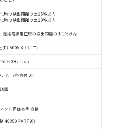
ないこと)
ェブサイト上で当社にご登録された部品リストについて、当社およ
書ダウンロード
す。当社販売部門へお問い合わせください。
品・サービスに関するお客様との取引・商談に必要な範囲で利用す
合意する
キャンセル
23℃時の検出距離の±15%以内
書をダウンロードすることができます。
利用者とは、
"個人情報の共同利用に関して"
の「1.共同利用者の
23℃時の検出距離の±10%以内
します。
10物質）の非含有証明書
明書（当社基準）
、定格電源電圧時の検出距離の±1%以内
日時点で非含有を証明するもので、過去に遡って非含有を証明するも
令のフタル酸エステル類４物質の対応では、対応完了までの期間は出
(DC500Vメガにて)
備考欄に対応日を記載しておりました。
品への在庫切替を完了していることから、特段のことがない限り、20
0/60Hz 1min
す。
 X、Y、Z各方向 2h
10回
ーネント評価基準 合格
格 40050 PART9))