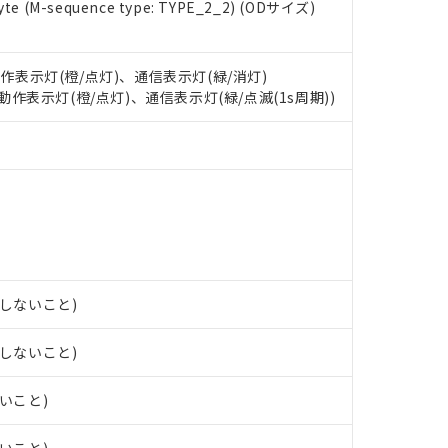
e (M-sequence type: TYPE_2_2) (ODサイズ)
 RoHS指令（10物質）の非含有に対応した製品が提供可能な商品です
oHS指令（10物質）の非含有に対応した製品に切り替える予定のある
 RoHS指令（10物質）の非含有に非対応の商品で、対応品を出す予
 RoHS指令（10物質）の非含有の対応状況を調査中または確認中の
動作表示灯(橙/点灯)、通信表示灯(緑/消灯)
ンス料など無形物で、有害物質有無と関係のない商品です。
: 動作表示灯(橙/点灯)、通信表示灯(緑/点滅(1s周期))
○×表
より、非含有部品としていたものが、含有品と判明した場合などやむ
みいただき、同意のうえご利用ください。
材料含有率が中国RoHSの基準値以下であることを示します。
材料含有率が中国RoHSの基準値を超えていることを示します。
、当社制御機器事業取扱商品の当社在庫状況および標準価格(税抜)
ら貴社製品のうち、外国為替および外国貿易法に定める商品（以下｢
質）：
す。当社販売部門へお問い合わせください。
 水銀(Hg) 1000ppm以下、 カドミウム(Cd) 100ppm以下、
たは国外への提供する場合は、日本国政府の輸出許可(または役務取
000ppm以下、ポリ臭化ビフェニル類(PBB) 1000ppm以下、ポリ臭化ジフェニルエーテル類(P
事業取扱商品の中には、本サービスの対象外となる商品もあること
手続きをとります。
キシル) (DEHP)(別名：DOP) 1000ppm以下、フタル酸ブチルベンジル（BBP） 100
(GB/T26572)：
以下、フタル酸ジイソブチル (DIBP) 1000ppm以下
び標準価格照会結果は、記載している更新日時点での社内データに
物を破棄する場合は、完全に破砕するなど、違法に輸出されないよ
(水銀) : 1000ppm、 Cd(カドミウム) : 100ppm、
業用監視および制御機器に対する適用除外項目は除く。
覧された時点での実際の在庫および標準価格とは異なる場合がある
1000ppm、 PBBs(ポリ臭化ビフェニル類) : 1000ppm、 PBDEs(ポリ臭化ジフェニルエーテル類
物質については閾値を超える意図的な使用がないことを確認しています。
上の在庫あり
 1000ppm、 DIBP(フタル酸ジイソブチル) : 1000ppm、 BBP(フタル酸ブチルベンジル) :
品を、核兵器、ミサイル、化学兵器、生物兵器またはその他武器並
チルヘキシル)) : 1000ppm
露しないこと)
況および標準価格はお客様のお取引先、またはお客様担当のオムロ
用いたしません。
ご相談ください。
は満たないが在庫あり
製品を第三者に販売する場合は、上記1、2および3の内容を当該第
機器販売店や当社販売拠点は「
販売ネットワーク
」をご確認くだ
販売先および販売に係わる関係者が違法に輸出するおそれがある場
露しないこと)
用期限
び標準価格結果を当社の事前の承諾なく第三者に漏洩または開示し
え状況などにより、予定月が前後することがあります。
(最新の在庫状況については、お客様のお取引先、またはお客様担当
（10物質）のすべてが基準値以下であることを示します。
店・当社販売員にご確認ください)
ないこと)
能（部品リスト作成サービス）をご利用いただくには、I-Webメン
使用状況下において有害物質が外部に漏えいし、環境に深刻な影響を
あります。
機種、また在庫状況の情報を公開していない機種