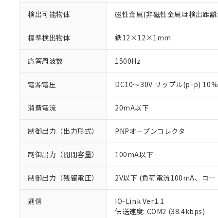
検出可能物体
磁性金属(非磁性金属は検出距離
標準検出物体
鉄12×12×1mm
応答周波数
1500Hz
電源電圧
DC10～30V リップル(p-p) 10
消費電流
20mA以下
制御出力（出力形式）
PNPオープンコレクタ
制御出力（開閉容量）
100mA以下
制御出力（残留電圧）
2V以下 (負荷電流100mA、コー
通信
IO-Link Ver1.1
※1 対応状況
伝送速度: COM2 (38.4kbps)