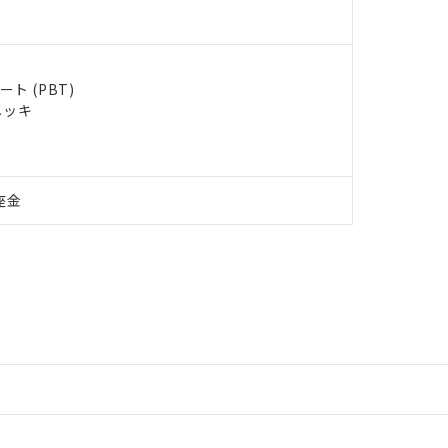
ト (PBT)
メッキ
座金
情報更新：2