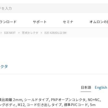
ウンロード
サポート
セミナ
オムロンの
>
E2E NEXT
>
形式セレクタ
>
E2E-X2B3DL12 5M
レクタ
日本語
English
検出距離 2mm, シールドタイプ, PNPオープンコレクタ, NO+NC,
 ロングボディ, M12, コード引き出しタイプ, 標準PVCコード, 5m