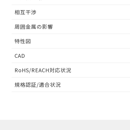
外形図
相互干渉
出力段回路図
周囲金属の影響
相互干渉
特性図
周囲金属の影響
CAD
検出物体の大きさと材質による影響
ログイン/会員登録いただくと、CADデータをダウンロ
RoHS/REACH対応状況
規格認証/適合状況
EU RoHS
注意事項・凡例
A: 30mm以上、B: 20mm以上
UL認証
CSA認証
CEマーキング
L: 0mm以上、φd: 12mm以上、D: 0mm以上、m: 8mm以上
ダウンロードデータをご利用いただく前に、以下を必ずお読
Yes
Yes
Yes
対応状況
対応予定月
※1
※2
金属埋め込み
ソフトウェアの使用条件
対応済み