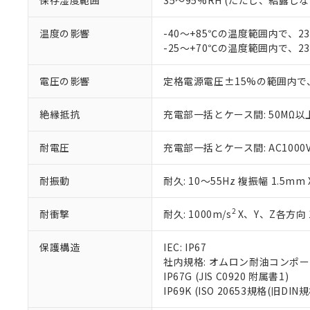
保存湿度範囲
35～95%RH (ただし、結露し
お客様が当ウ
※3 非含有証明
「－」：未確認で
白
が、当社の製
さい。
温度の影響
-40～+85℃の温度範囲内で、
下記の非含有証明
※当社の共同
-25～+70℃の温度範囲内で、
いる法人を指
EU RoHS指令（
51物質の非含有証
電圧の影響
定格電源電圧±15%の範囲内で
※本証明書は発行
また、RoHS指
絶縁抵抗
充電部一括とケース間: 50MΩ以上
混在することから
既に当社にて対応
耐電圧
充電部一括とケース間: AC1000V 5
り割愛しておりま
耐振動
耐久: 10～55Hz 複振幅 1.5mm
2
耐衝撃
耐久: 1000m/s
X、Y、Z各方向 
保護構造
IEC: IP67
社内規格: オムロン耐油コンポ
IP67G (JIS C0920 附属書1)
IP69K (ISO 20653規格(旧DIN規