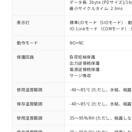
データ長: 2byte (PDサイズ)/1byt
対応済み：EU
最小サイクルタイム: 2.3ms
対応予定：EU R
対応予定なし：EU
調査・確認中：EU
表示灯
標準I/Oモード（SIOモード）: 
ご利用条件
非該当品：ライセ
IO-Linkモード（COMモード）
※1 中国RoHS
仕入先様の事情に
があります。
以下の条件をお読
動作モード
NO+NC
「○」：最大均質
「×」：最大均質
本サービスは
当社は、これ
*EU RoHS指令（10物
保護回路
負荷短絡保護
「－」：未確認で
鉛(Pb) 1000ppm以下、
くものです。
う）を輸出ま
記
説明
六価クロム(Cr(Ⅵ)) 1
出力逆接続保護
当社制御機器
などの必要な
フタル酸ビス(2-エチルヘ
号
電源逆接続保護
*中国RoHS10物質の基準値 
ル（DBP） 1000ppm
在庫状況およ
当社は規制貨
Pb(鉛) :1000ppm、 Hg
サージ吸収
但し、RoHS指令で産
のであり、閲
ます。
Cr(Ⅵ)(六価クロム) : 
フタル酸エステル類の４
○
一定数以
DBP(フタル酸ジブチル) :
い。
当社は貴社製
DEHP(フタル酸ビス(2-エ
使用温度範囲
-40～85℃ (ただし、氷結、結
正式な納期状
置等に一切使
当社販売員に
※2 対応予定月
△
一定数に
当社は、貴社
オムロン制御
また当社は、
保存温度範囲
-40～85℃ (ただし、氷結、結
※2 環境保護使
在庫状況およ
部品在庫の切り替
たしません。
－
在庫なし
す。
「ｅ」：有害物質
機器販売
使用湿度範囲
35～95%RH (ただし、結露し
マイパーツ機
「10」：通常の
ている必要が
味します。
空
受注生産