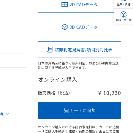
2D CADデータ
在庫・価格
無料テスト機
3D CADデータ
該非判定見解書/項目別対比表
日本の外為法に基づく該非判定、およびEAR再輸出規
制に関する見解が入手できます。
オンライン購入
¥ 10,230
販売価格（税込）
カートに追加
状況
オンライン購入における出荷予定日は、カートに追加
～「ご購入手続き：価格・納期の確認」画面にてご確