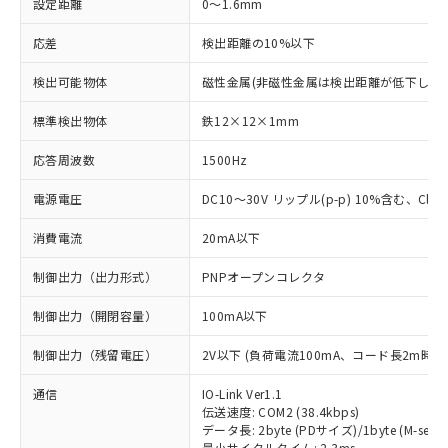
設定距離
0～1.6mm
応差
検出距離の10%以下
検出可能物体
磁性金属(非磁性金属は検出距離が低下します
標準検出物体
鉄12×12×1mm
応答周波数
1500Hz
電源電圧
DC10～30V リップル(p-p) 10%含む、Class
消費電流
20mA以下
制御出力（出力形式）
PNPオープンコレクタ
制御出力（開閉容量）
100mA以下
制御出力（残留電圧）
2V以下 (負荷電流100mA、コード長2m時)
通信
IO-Link Ver1.1
伝送速度: COM2 (38.4kbps)
データ長: 2byte (PDサイズ)/1byte (M-seque
最小サイクルタイム: 2.3ms