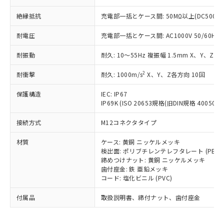
為替および外国貿易法に定める商品
在庫状況および標準価格照会結果は、
い合わせください。
（以下｢規制貨物等」という）を輸出
記載している更新日時点での社内デー
絶縁抵抗
充電部一括とケース間: 50MΩ以上(DC500V
*EU RoHS指令（10物質）：
または国外への提供する場合は、日本
記
タに基づき作成されるものであり、閲
説明
鉛(Pb) 1000ppm以下、 水銀(Hg) 1000ppm以下、 カド
*中国RoHS10物質の基準値 (GB/T26572)：
国政府の輸出許可(または役務取引許
号
覧された時点での実際の在庫および標
ミウム(Cd) 100ppm以下、
耐電圧
充電部一括とケース間: AC1000V 50/60Hz 1
Pb(鉛) :1000ppm、 Hg(水銀) : 1000ppm、 Cd(カドミウ
可)を取得するなどの必要な手続きを
六価クロム(Cr(Ⅵ)) 1000ppm以下、ポリ臭化ビフェニル
ム) : 100ppm、
準価格とは異なる場合があることをご
類(PBB) 1000ppm以下、ポリ臭化ジフェニルエーテル類
Cr(Ⅵ)(六価クロム) : 1000ppm、 PBBs(ポリ臭化ビフェ
とります。
耐振動
了承ください。
耐久: 10～55Hz 複振幅 1.5mm X、Y、Z各
(PBDE) 1000ppm以下、フタル酸ビス(2-エチルヘキシ
○
一定数以上の在庫あり
ニル類) : 1000ppm、 PBDEs(ポリ臭化ジフェニルエーテ
当社は規制貨物を破棄する場合は、完
ル) (DEHP)(別名：DOP) 1000ppm以下、フタル酸ブチ
正式な納期状況および標準価格はお客
ル類) : 1000ppm、
ルベンジル（BBP） 1000ppm以下、フタル酸ジブチル
全に破砕するなど、違法に輸出されな
DBP(フタル酸ジブチル) : 1000ppm、 DIBP(フタル酸ジ
2
耐衝撃
耐久: 1000m/s
X、Y、Z各方向 10回
様のお取引先、またはお客様担当のオ
（DBP） 1000ppm以下、フタル酸ジイソブチル
イソブチル) : 1000ppm、 BBP(フタル酸ブチルベンジ
△
一定数には満たないが在庫あり
いよう必要な手段を講じます。
ムロン制御機器販売店・当社販売員に
(DIBP) 1000ppm以下
ル) : 1000ppm、
保護構造
当社は貴社製品を、核兵器、ミサイ
IEC: IP67
但し、RoHS指令で産業用監視および制御機器に対する
DEHP(フタル酸ビス(2-エチルヘキシル)) : 1000ppm
ご相談ください。
適用除外項目は除く。
IP69K (ISO 20653規格(旧DIN規格 40050 PA
ル、化学兵器、生物兵器またはその他
－
在庫なし(最新の在庫状況につ
オムロン制御機器販売店や当社販売拠
フタル酸エステル類の４物質については閾値を超える意
武器並びにこれらの製造装置等に一切
いては、お客様のお取引先、ま
図的な使用がないことを確認しています。
点は「
販売ネットワーク
」をご確認
接続方式
M12コネクタタイプ
※2 環境保護使用期限
使用いたしません。
たはお客様担当のオムロン制御
ください。
当社は、貴社製品を第三者に販売する
機器販売店・当社販売員にご確
在庫状況および標準価格結果を当社の
材質
ケース: 黄銅 ニッケルメッキ
※2 対応予定月
「ｅ」：有害物質（10物質）のすべてが基
場合は、上記1、2および3の内容を当
認ください)
事前の承諾なく第三者に漏洩または開
検出面: ポリブチレンテレフタレート (PBT)
準値以下であることを示します。
該第三者に通知します。また当社は、
示しないようお願いします。
締めつけナット: 黄銅 ニッケルメッキ
部品在庫の切り替え状況などにより、予定
「10」：通常の使用状況下において有害物
販売先および販売に係わる関係者が違
歯付座金: 鉄 亜鉛メッキ
マイパーツ機能（部品リスト作成サー
空
受注生産機種、また在庫状況の
月が前後することがあります。
質が外部に漏えいし、環境に深刻な影響を
法に輸出するおそれがある場合は、取
コード: 塩化ビニル (PVC)
ビス）をご利用いただくには、I-Web
白
情報を公開していない機種
及ぼさない年数を意味します。
り引きをいたしません。
メンバーズにご登録されている必要が
付属品
「－」：未確認です。当社販売部門へお問
取扱説明書、締付ナット、歯付座金
あります。
い合わせください。
お客様が当ウェブサイト上で当社にご
※3 非含有証明書ダウンロード
登録された部品リストについて、当社