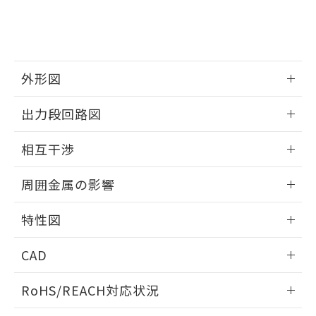
および当社の共同利用者が、当社の製
下記の非含有証明書をダウンロードするこ
品・サービスに関するお客様との取
とができます。
合意する
キャンセル
引・商談に必要な範囲で利用すること
をご了承ください。
EU RoHS指令（10物質）の非含有証明書
※当社の共同利用者とは、
"個人情報
外形図
51物質の非含有証明書（当社基準）
の共同利用に関して"
の「1.共同利
※本証明書は発行日時点で非含有を証明す
用者の範囲」に記載されている法人を
情報更新：2025/09/04
出力段回路図
るもので、過去に遡って非含有を証明する
指します。
ものではありません。
外形図
情報更新：2025/09/04
また、RoHS指令のフタル酸エステル類４
相互干渉
物質の対応では、対応完了までの期間は出
出力段回路図
荷製品に未対応品が混在することから備考
情報更新：2025/09/04
周囲金属の影響
欄に対応日を記載しておりました。
既に当社にて対応品への在庫切替を完了
相互干渉
情報更新：2025/09/04
していることから、特段のことがない限
特性図
り、2022年1月12日より割愛しておりま
周囲金属の影響
情報更新：2025/09/04
す。
CAD
検出物体の大きさと材質による影響
ログイン/会員登録いただくと、CADデータをダウンロー
RoHS/REACH対応状況
ドすることができます。
情報更新：2026/7/29