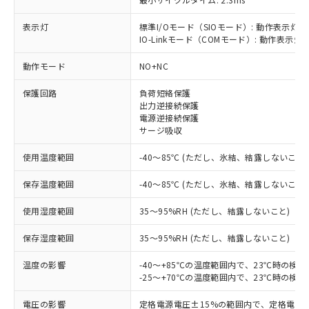
表示灯
標準I/Oモード（SIOモード）: 動作表示灯(
IO-Linkモード（COMモード）: 動作表示灯(
※1 対応状況
動作モード
NO+NC
対応済み：EU RoHS指令（10物質）の
非含有に対応した製品が提供可能な商品で
保護回路
負荷短絡保護
す。
出力逆接続保護
対応予定：EU RoHS指令（10物質）の非含
電源逆接続保護
ご利用条件
サージ吸収
有に対応した製品に切り替える予定のある
商品です。
使用温度範囲
-40～85℃ (ただし、氷結、結露しないこと)
対応予定なし：EU RoHS指令（10物質）の
以下の条件をお読みいただき、同意のうえ
非含有に非対応の商品で、対応品を出す予
保存温度範囲
-40～85℃ (ただし、氷結、結露しないこと)
ご利用ください。
定はありません。
調査・確認中：EU RoHS指令（10物質）の
使用湿度範囲
本サービスは、当社制御機器事業取扱
35～95%RH (ただし、結露しないこと)
※1 中国RoHS○×表
非含有の対応状況を調査中または確認中の
商品の当社在庫状況および標準価格
商品です。
保存湿度範囲
35～95%RH (ただし、結露しないこと)
(税抜)を提供させていただくもので
「○」：最大均質材料含有率が中国RoHSの
非該当品：ライセンス料など無形物で、有
す。
基準値以下であることを示します。
害物質有無と関係のない商品です。
温度の影響
-40～+85℃の温度範囲内で、23℃時の検
当社制御機器事業取扱商品の中には、
「×」：最大均質材料含有率が中国RoHSの
仕入先様の事情により、非含有部品として
-25～+70℃の温度範囲内で、23℃時の検
本サービスの対象外となる商品もある
基準値を超えていることを示します。
いたものが、含有品と判明した場合などや
当社は、これら貴社製品のうち、外国
ことをご了承ください。
「－」：未確認です。当社販売部門へお問
電圧の影響
定格電源電圧±15%の範囲内で、定格電源
むを得ず変更することがあります。