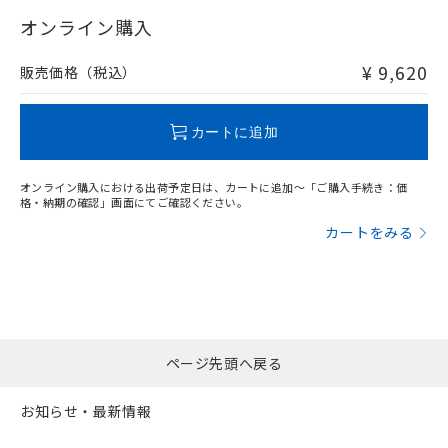
"対応済み"や非含有の記載がされた商品であっても、流通
在庫等で未対応品が混在する可能性があります。
オンライン購入
非含有品が必要な際は、弊社営業部門もしくは販売店へお
問い合わせください。
¥ 9,620
販売価格（税込）
この製品のRoHS/REACH対応状況ページへ
カートに追加
オンライン購入における出荷予定日は、カートに追加～「ご購入手続き：価
格・納期の確認」画面にてご確認ください。
カートをみる
ページ先頭へ戻る
お知らせ・最新情報