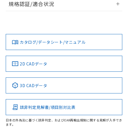
A: 30mm以上、B: 20mm以上
規格認証/適合状況
ログイン/会員登録
EU RoHS
注意事項・凡例
UL認証
CSA認証
CEマーキング
L: 0mm以上、φd: 12mm以上、D: 0mm以上、m: 8mm以
上、n: 18mm以上
Yes
Yes
Yes
金属埋め込み
対応状況
対応予定月
※1
※2
ダウンロードデータをご利用いただく前に、以下を必ずお読
みください。
カタログ/データシート/マニュアル
対応済み
ソフトウェアの使用条件
LR型式承認
DNV型式承認
BV型式承認
KR型式承
タイムチャート
（イギリス
（ノルウェー
（フランス
（韓国
船舶規格）
船舶規格）
船舶規格）
船舶規格
中国 RoHS
注意事項・凡例
2D CADデータ
No
No
No
No
l: 0mm以上、φd: 12mm以上、D: 0mm以上、m: 8mm以
上、n: 18mm以上
中国 RoHS表
※1 ※2
検出領域
3D CADデータ
この製品の規格認証/適合状況ページへ
Pb
Hg
Cd
Cr(VI)
その他の認証はこちらのページからご検索ください
該非判定見解書/項目別対比表
X
O
O
O
日本の外為法に基づく該非判定、およびEAR再輸出規制に関する見解が入手でき
ます。