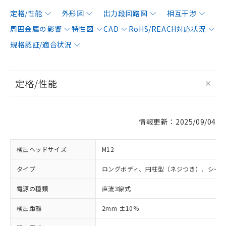
定格/性能
外形図
出力段回路図
相互干渉
周囲金属の影響
特性図
CAD
RoHS/REACH対応状況
規格認証/適合状況
定格/性能
情報更新：2025/09/04
検出ヘッドサイズ
M12
タイプ
ロングボディ、円柱型（ネジつき）、シー
電源の種類
直流3線式
検出距離
2mm ±10%