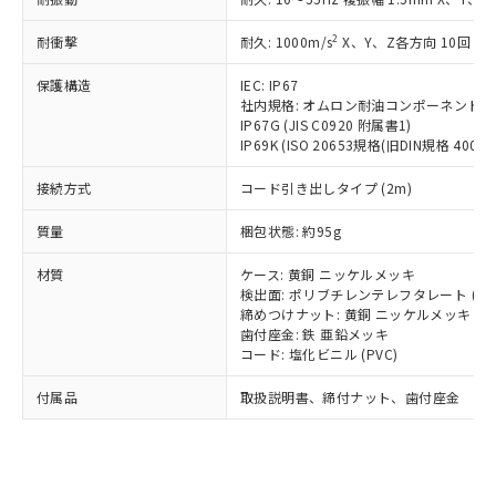
（以下｢規制貨物等」という）を輸出
記載している更新日時点での社内デー
*EU RoHS指令（10物質）：
または国外への提供する場合は、日本
記
タに基づき作成されるものであり、閲
説明
鉛(Pb) 1000ppm以下、 水銀(Hg) 1000ppm以下、 カド
2
耐衝撃
耐久: 1000m/s
X、Y、Z各方向 10回
*中国RoHS10物質の基準値 (GB/T26572)：
国政府の輸出許可(または役務取引許
号
覧された時点での実際の在庫および標
ミウム(Cd) 100ppm以下、
Pb(鉛) :1000ppm、 Hg(水銀) : 1000ppm、 Cd(カドミウ
可)を取得するなどの必要な手続きを
六価クロム(Cr(Ⅵ)) 1000ppm以下、ポリ臭化ビフェニル
ム) : 100ppm、
準価格とは異なる場合があることをご
保護構造
IEC: IP67
類(PBB) 1000ppm以下、ポリ臭化ジフェニルエーテル類
Cr(Ⅵ)(六価クロム) : 1000ppm、 PBBs(ポリ臭化ビフェ
とります。
了承ください。
社内規格: オムロン耐油コンポーネント評
(PBDE) 1000ppm以下、フタル酸ビス(2-エチルヘキシ
○
一定数以上の在庫あり
ニル類) : 1000ppm、 PBDEs(ポリ臭化ジフェニルエーテ
当社は規制貨物を破棄する場合は、完
ル) (DEHP)(別名：DOP) 1000ppm以下、フタル酸ブチ
正式な納期状況および標準価格はお客
IP67G (JIS C0920 附属書1)
ル類) : 1000ppm、
ルベンジル（BBP） 1000ppm以下、フタル酸ジブチル
全に破砕するなど、違法に輸出されな
DBP(フタル酸ジブチル) : 1000ppm、 DIBP(フタル酸ジ
IP69K (ISO 20653規格(旧DIN規格 40050 
様のお取引先、またはお客様担当のオ
（DBP） 1000ppm以下、フタル酸ジイソブチル
イソブチル) : 1000ppm、 BBP(フタル酸ブチルベンジ
△
一定数には満たないが在庫あり
いよう必要な手段を講じます。
ムロン制御機器販売店・当社販売員に
(DIBP) 1000ppm以下
ル) : 1000ppm、
接続方式
当社は貴社製品を、核兵器、ミサイ
コード引き出しタイプ (2m)
但し、RoHS指令で産業用監視および制御機器に対する
DEHP(フタル酸ビス(2-エチルヘキシル)) : 1000ppm
ご相談ください。
適用除外項目は除く。
ル、化学兵器、生物兵器またはその他
－
在庫なし(最新の在庫状況につ
オムロン制御機器販売店や当社販売拠
フタル酸エステル類の４物質については閾値を超える意
質量
梱包状態: 約95g
武器並びにこれらの製造装置等に一切
いては、お客様のお取引先、ま
図的な使用がないことを確認しています。
点は「
販売ネットワーク
」をご確認
※2 環境保護使用期限
使用いたしません。
たはお客様担当のオムロン制御
ください。
材質
ケース: 黄銅 ニッケルメッキ
当社は、貴社製品を第三者に販売する
機器販売店・当社販売員にご確
在庫状況および標準価格結果を当社の
検出面: ポリブチレンテレフタレート (PB
※2 対応予定月
「ｅ」：有害物質（10物質）のすべてが基
場合は、上記1、2および3の内容を当
認ください)
事前の承諾なく第三者に漏洩または開
締めつけナット: 黄銅 ニッケルメッキ
準値以下であることを示します。
該第三者に通知します。また当社は、
示しないようお願いします。
歯付座金: 鉄 亜鉛メッキ
部品在庫の切り替え状況などにより、予定
「10」：通常の使用状況下において有害物
販売先および販売に係わる関係者が違
コード: 塩化ビニル (PVC)
マイパーツ機能（部品リスト作成サー
空
受注生産機種、また在庫状況の
月が前後することがあります。
質が外部に漏えいし、環境に深刻な影響を
法に輸出するおそれがある場合は、取
ビス）をご利用いただくには、I-Web
白
情報を公開していない機種
及ぼさない年数を意味します。
付属品
り引きをいたしません。
取扱説明書、締付ナット、歯付座金
メンバーズにご登録されている必要が
「－」：未確認です。当社販売部門へお問
あります。
い合わせください。
お客様が当ウェブサイト上で当社にご
※3 非含有証明書ダウンロード
登録された部品リストについて、当社