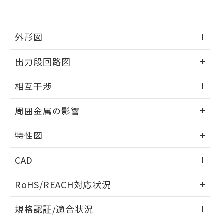
および当社の共同利用者が、当社の製
下記の非含有証明書をダウンロードするこ
品・サービスに関するお客様との取
とができます。
合意する
キャンセル
引・商談に必要な範囲で利用すること
をご了承ください。
外形図
EU RoHS指令（10物質）の非含有証明書
※当社の共同利用者とは、
"個人情報
51物質の非含有証明書（当社基準）
の共同利用に関して"
の「1.共同利
情報更新：2025/09/04
※本証明書は発行日時点で非含有を証明す
出力段回路図
用者の範囲」に記載されている法人を
るもので、過去に遡って非含有を証明する
指します。
外形図
情報更新：2025/09/04
ものではありません。
相互干渉
また、RoHS指令のフタル酸エステル類４
物質の対応では、対応完了までの期間は出
出力段回路図
情報更新：2025/09/04
周囲金属の影響
荷製品に未対応品が混在することから備考
欄に対応日を記載しておりました。
相互干渉
情報更新：2025/09/04
既に当社にて対応品への在庫切替を完了
特性図
していることから、特段のことがない限
周囲金属の影響
り、2022年1月12日より割愛しておりま
情報更新：2025/09/04
CAD
す。
検出物体の大きさと材質による影響
ログイン/会員登録いただくと、CADデータをダウンロー
RoHS/REACH対応状況
ドすることができます。
情報更新：2026/7/29
A: 30mm以上、B: 20mm以上
規格認証/適合状況