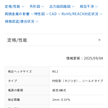
定格/性能
外形図
出力段回路図
相互干渉
周囲金属の影響
特性図
CAD
RoHS/REACH対応状況
規格認証/適合状況
定格/性能
情報更新：2025/09/04
検出ヘッドサイズ
M12
タイプ
円柱型（ネジつき）、シールドタイプ
電源の種類
直流3線式
検出距離
2mm ±10%