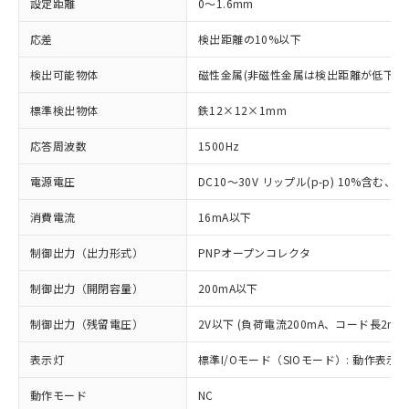
設定距離
0～1.6mm
応差
検出距離の10%以下
検出可能物体
磁性金属(非磁性金属は検出距離が低下し
標準検出物体
鉄12×12×1mm
応答周波数
1500Hz
電源電圧
DC10～30V リップル(p-p) 10%含む、Cla
消費電流
16mA以下
制御出力（出力形式）
PNPオープンコレクタ
制御出力（開閉容量）
200mA以下
制御出力（残留電圧）
2V以下 (負荷電流200mA、コード長2m時
表示灯
標準I/Oモード（SIOモード）: 動作表示灯
動作モード
NC