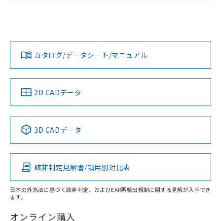
ログイン/会員登録
EU RoHS
注意事項・凡例
UL認証
CSA認証
CEマーキング
L: 0mm以上、φd: 12mm以上、D: 0mm以上、m: 8mm以
上、n: 18mm以上
Yes
Yes
Yes
金属埋め込み
対応状況
対応予定月
※1
※2
ダウンロードデータをご利用いただく前に、以下を必ずお読
みください。
カタログ/データシート/マニュアル
対応済み
ソフトウェアの使用条件
LR型式承認
DNV型式承認
BV型式承認
KR型式承
タイムチャート
（イギリス
（ノルウェー
（フランス
（韓国
船舶規格）
船舶規格）
船舶規格）
船舶規格
中国 RoHS
注意事項・凡例
2D CADデータ
No
No
No
No
l: 0mm以上、φd: 12mm以上、D: 0mm以上、m: 8mm以
上、n: 18mm以上
中国 RoHS表
※1 ※2
検出領域
3D CADデータ
この製品の規格認証/適合状況ページへ
Pb
Hg
Cd
Cr(VI)
その他の認証はこちらのページからご検索ください
該非判定見解書/項目別対比表
X
O
O
O
日本の外為法に基づく該非判定、およびEAR再輸出規制に関する見解が入手でき
ます。
"対応済み"や非含有の記載がされた商品であっても、流通
在庫等で未対応品が混在する可能性があります。
オンライン購入