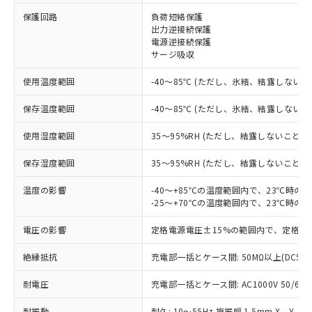
保護回路
負荷短絡保護
出力逆接続保護
※1 対応状況
電源逆接続保護
サージ吸収
対応済み：EU RoHS指令（10物質）の
非含有に対応した製品が提供可能な商品で
使用温度範囲
-40～85℃ (ただし、氷結、結露しないこ
す。
対応予定：EU RoHS指令（10物質）の非含
保存温度範囲
-40～85℃ (ただし、氷結、結露しないこ
ご利用条件
有に対応した製品に切り替える予定のある
商品です。
使用湿度範囲
35～95%RH (ただし、結露しないこと)
対応予定なし：EU RoHS指令（10物質）の
以下の条件をお読みいただき、同意のうえ
保存湿度範囲
35～95%RH (ただし、結露しないこと)
非含有に非対応の商品で、対応品を出す予
ご利用ください。
定はありません。
温度の影響
-40～+85℃の温度範囲内で、23℃時の
調査・確認中：EU RoHS指令（10物質）の
本サービスは、当社制御機器事業取扱
-25～+70℃の温度範囲内で、23℃時の
※1 中国RoHS○×表
非含有の対応状況を調査中または確認中の
商品の当社在庫状況および標準価格
商品です。
電圧の影響
(税抜)を提供させていただくもので
定格電源電圧±15%の範囲内で、定格電
「○」：最大均質材料含有率が中国RoHSの
非該当品：ライセンス料など無形物で、有
す。
基準値以下であることを示します。
害物質有無と関係のない商品です。
絶縁抵抗
充電部一括とケース間: 50MΩ以上(DC50
当社制御機器事業取扱商品の中には、
「×」：最大均質材料含有率が中国RoHSの
仕入先様の事情により、非含有部品として
本サービスの対象外となる商品もある
基準値を超えていることを示します。
いたものが、含有品と判明した場合などや
耐電圧
当社は、これら貴社製品のうち、外国
充電部一括とケース間: AC1000V 50/60Hz
ことをご了承ください。
「－」：未確認です。当社販売部門へお問
むを得ず変更することがあります。
為替および外国貿易法に定める商品
在庫状況および標準価格照会結果は、
い合わせください。
耐振動
耐久: 10～55Hz 複振幅 1.5mm X、Y、Z