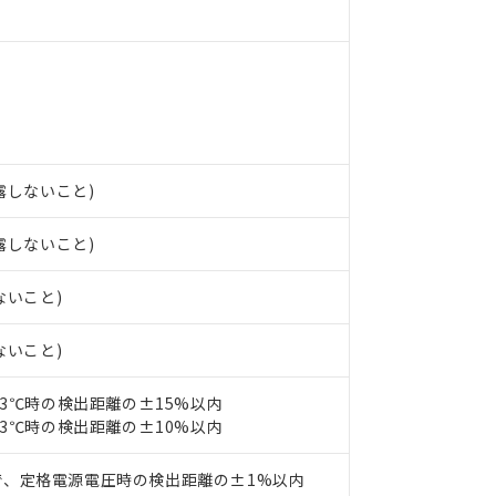
 RoHS指令（10物質）の非含有の対応状況を調査中または確認中の
ンス料など無形物で、有害物質有無と関係のない商品です。
○×表
より、非含有部品としていたものが、含有品と判明した場合などやむ
みいただき、同意のうえご利用ください。
材料含有率が中国RoHSの基準値以下であることを示します。
材料含有率が中国RoHSの基準値を超えていることを示します。
、当社制御機器事業取扱商品の当社在庫状況および標準価格(税抜)
ら貴社製品のうち、外国為替および外国貿易法に定める商品（以下｢
質）：
す。当社販売部門へお問い合わせください。
 水銀(Hg) 1000ppm以下、 カドミウム(Cd) 100ppm以下、
たは国外への提供する場合は、日本国政府の輸出許可(または役務取
000ppm以下、ポリ臭化ビフェニル類(PBB) 1000ppm以下、ポリ臭化ジフェニルエーテル類(P
事業取扱商品の中には、本サービスの対象外となる商品もあること
手続きをとります。
キシル) (DEHP)(別名：DOP) 1000ppm以下、フタル酸ブチルベンジル（BBP） 100
(GB/T26572)：
結露しないこと)
以下、フタル酸ジイソブチル (DIBP) 1000ppm以下
び標準価格照会結果は、記載している更新日時点での社内データに
物を破棄する場合は、完全に破砕するなど、違法に輸出されないよ
(水銀) : 1000ppm、 Cd(カドミウム) : 100ppm、
業用監視および制御機器に対する適用除外項目は除く。
覧された時点での実際の在庫および標準価格とは異なる場合がある
1000ppm、 PBBs(ポリ臭化ビフェニル類) : 1000ppm、 PBDEs(ポリ臭化ジフェニルエーテル類
物質については閾値を超える意図的な使用がないことを確認しています。
上の在庫あり
 1000ppm、 DIBP(フタル酸ジイソブチル) : 1000ppm、 BBP(フタル酸ブチルベンジル) :
結露しないこと)
品を、核兵器、ミサイル、化学兵器、生物兵器またはその他武器並
チルヘキシル)) : 1000ppm
況および標準価格はお客様のお取引先、またはお客様担当のオムロ
用いたしません。
ご相談ください。
は満たないが在庫あり
製品を第三者に販売する場合は、上記1、2および3の内容を当該第
ないこと)
機器販売店や当社販売拠点は「
販売ネットワーク
」をご確認くだ
販売先および販売に係わる関係者が違法に輸出するおそれがある場
用期限
び標準価格結果を当社の事前の承諾なく第三者に漏洩または開示し
え状況などにより、予定月が前後することがあります。
(最新の在庫状況については、お客様のお取引先、またはお客様担当
ないこと)
（10物質）のすべてが基準値以下であることを示します。
店・当社販売員にご確認ください)
能（部品リスト作成サービス）をご利用いただくには、I-Webメン
使用状況下において有害物質が外部に漏えいし、環境に深刻な影響を
23℃時の検出距離の±15%以内
あります。
機種、また在庫状況の情報を公開していない機種
23℃時の検出距離の±10%以内
ェブサイト上で当社にご登録された部品リストについて、当社およ
書ダウンロード
す。当社販売部門へお問い合わせください。
品・サービスに関するお客様との取引・商談に必要な範囲で利用す
合意する
キャンセル
書をダウンロードすることができます。
で、定格電源電圧時の検出距離の±1%以内