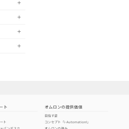
025/09/04
2026/7/29
ート
オムロンの提供価値
目指す姿
ポート
コンセプト「i-Automation!」
ジャパンデスク
オムロンの強み