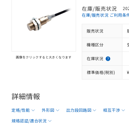
在庫/販売状況
20
在庫/販売状況 ご利用条
販売状況
機種区分
画像をクリックすると大きくなります
在庫状況
標準価格(税別)
詳細情報
定格/性能
外形図
出力段回路図
相互干渉
規格認証/適合状況