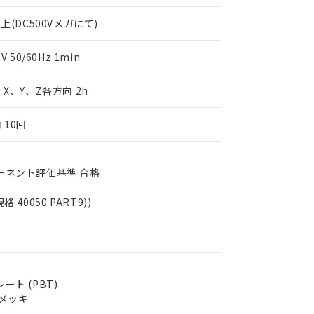
利用者とは、
"個人情報の共同利用に関して"
の「1.共同利用者の
します。
10物質）の非含有証明書
上(DC500Vメガにて)
明書（当社基準）
日時点で非含有を証明するもので、過去に遡って非含有を証明するも
50/60Hz 1min
令のフタル酸エステル類４物質の対応では、対応完了までの期間は出
備考欄に対応日を記載しておりました。
m X、Y、Z各方向 2h
品への在庫切替を完了していることから、特段のことがない限り、20
す。
 10回
ーネント評価基準 合格
規格 40050 PART9))
ト (PBT)
ルメッキ