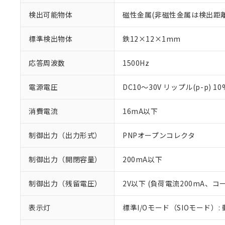
検出可能物体
磁性金属(非磁性金属は検出距
標準検出物体
鉄12×12×1mm
応答周波数
1500Hz
電源電圧
DC10～30V リップル(p-p) 1
消費電流
16mA以下
制御出力（出力形式）
PNPオープンコレクタ
制御出力（開閉容量）
200mA以下
※1 対応状況
制御出力（残留電圧）
2V以下 (負荷電流200mA、コ
対応済み：EU
表示灯
標準I/Oモード（SIOモード）:
対応予定：EU R
対応予定なし：EU