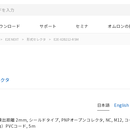
ウンロード
サポート
セミナ
オムロンの
>
E2E NEXT
>
形式セレクタ
>
E2E-X2B212-R 5M
レクタ
日本語
English
検出距離 2mm, シールドタイプ, PNPオープンコレクタ, NC, M12,
）PVCコード, 5m