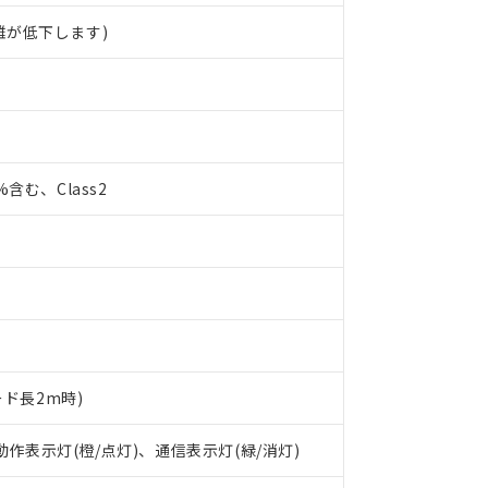
離が低下します)
0%含む、Class2
ード長2m時)
 RoHS指令（10物質）の非含有に対応した製品が提供可能な商品です
 動作表示灯(橙/点灯)、通信表示灯(緑/消灯)
oHS指令（10物質）の非含有に対応した製品に切り替える予定のある
 RoHS指令（10物質）の非含有に非対応の商品で、対応品を出す予