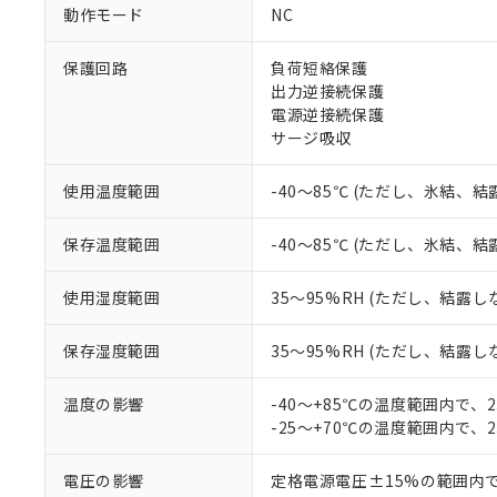
調査・確認中：EU
ご利用条件
動作モード
NC
非該当品：ライセ
※1 中国RoHS
仕入先様の事情に
保護回路
負荷短絡保護
があります。
以下の条件をお読
出力逆接続保護
「○」：最大均質
電源逆接続保護
「×」：最大均質
本サービスは
当社は、これ
*EU RoHS指令（10物
サージ吸収
「－」：未確認で
鉛(Pb) 1000ppm以下、
くものです。
う）を輸出ま
記
説明
六価クロム(Cr(Ⅵ)) 1
当社制御機器
などの必要な
フタル酸ビス(2-エチルヘ
号
*中国RoHS10物質の基準値 
使用温度範囲
-40～85℃ (ただし、氷結、
ル（DBP） 1000ppm
在庫状況およ
当社は規制貨
Pb(鉛) :1000ppm、 Hg
但し、RoHS指令で産
のであり、閲
ます。
Cr(Ⅵ)(六価クロム) : 
フタル酸エステル類の４
○
一定数以
DBP(フタル酸ジブチル) :
い。
保存温度範囲
-40～85℃ (ただし、氷結、
当社は貴社製
DEHP(フタル酸ビス(2-エ
正式な納期状
置等に一切使
当社販売員に
※2 対応予定月
△
一定数に
当社は、貴社
使用湿度範囲
35～95%RH (ただし、結露し
オムロン制御
また当社は、
※2 環境保護使
在庫状況およ
部品在庫の切り替
たしません。
－
在庫なし
保存湿度範囲
35～95%RH (ただし、結露し
す。
「ｅ」：有害物質
機器販売
マイパーツ機
「10」：通常の
温度の影響
-40～+85℃の温度範囲内で、
ている必要が
味します。
空
受注生産
-25～+70℃の温度範囲内で、
お客様が当ウ
※3 非含有証明
「－」：未確認で
白
が、当社の製
さい。
下記の非含有証明
電圧の影響
定格電源電圧±15%の範囲内