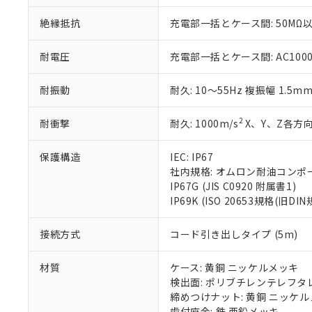
※当社の共同
いる法人を指
EU RoHS指令（
絶縁抵抗
充電部一括とケース間: 50MΩ以
51物質の非含有証
※本証明書は発行
耐電圧
充電部一括とケース間: AC1000V 
また、RoHS指
混在することから
耐振動
耐久: 10～55Hz 複振幅 1.5m
既に当社にて対応
り割愛しておりま
2
耐衝撃
耐久: 1000m/s
X、Y、Z各方向
保護構造
IEC: IP67
社内規格: オムロン耐油コンポ
IP67G (JIS C0920 附属書1)
IP69K (ISO 20653規格(旧DIN
接続方式
コード引き出しタイプ (5m)
材質
ケース: 黄銅 ニッケルメッキ
検出面: ポリブチレンテレフタレー
締めつけナット: 黄銅 ニッケ
歯付座金: 鉄 亜鉛メッキ