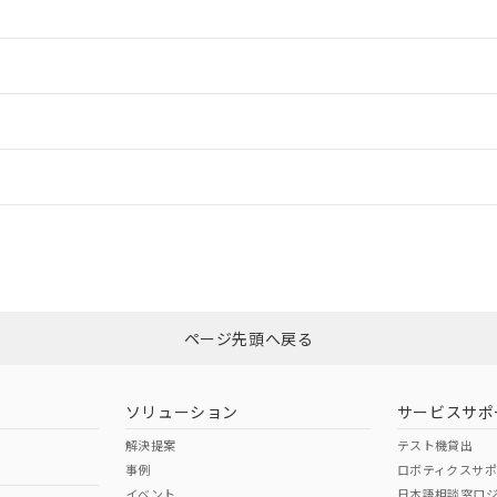
情報更新：2
ードすることができます。
情報更新：
ログイン/会員登録
CCC認証
電波法
、n: 18mm以上
みください。
N/A
N/A
非含有証明書
※3
ページ先頭へ戻る
ダウンロードはこちら
型式承認
NK型式承認
ABS型式承認
韓国
（日本
（アメリカ
ソリューション
サービスサポ
舶規格）
船舶規格）
船舶規格）
解決提案
テスト機貸出
事例
ロボティクスサ
No
No
イベント
日本語相談窓口