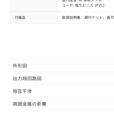
コード: 塩化ビニル (PVC)
付属品
取扱説明書、締付ナット、歯
外形図
出力段回路図
外形図
相互干渉
出力段回路図
周囲金属の影響
相互干渉