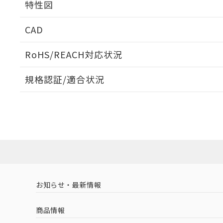
特性図
周囲金属の影響
CAD
検出物体の大きさと材質による影響
ログイン/会員登録いただくと、CADデータをダウンロ
RoHS/REACH対応状況
規格認証/適合状況
EU RoHS
注意事項・凡例
A: 30mm以上、B: 20mm以上
UL認証
CSA認証
CEマーキング
L: 0mm以上、φd: 12mm以上、D: 0mm以上、m: 8mm以上
ダウンロードデータをご利用いただく前に、以下を必ずお読
Yes
Yes
Yes
対応状況
対応予定月
※1
※2
金属埋め込み
ソフトウェアの使用条件
対応済み
LR型式承認
DNV型式承認
BV型式承認
KR
（イギリス
（ノルウェー
（フランス
（
お知らせ・最新情報
中国 RoHS
注意事項・凡例
船舶規格）
船舶規格）
船舶規格）
船
商品情報
No
No
No
No
検出領域