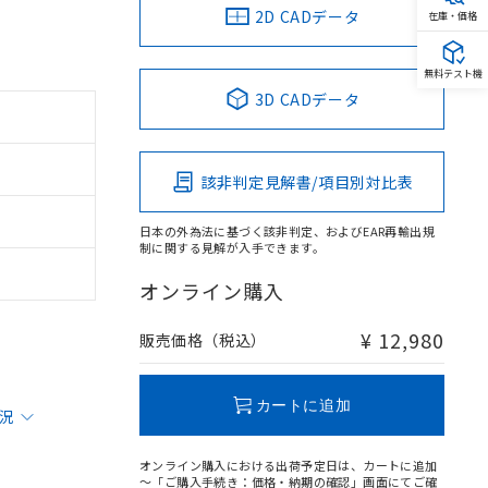
2D CADデータ
在庫・価格
無料テスト機
3D CADデータ
該非判定見解書/項目別対比表
日本の外為法に基づく該非判定、およびEAR再輸出規
制に関する見解が入手できます。
オンライン購入
¥ 12,980
販売価格（税込）
カートに追加
状況
オンライン購入における出荷予定日は、カートに追加
～「ご購入手続き：価格・納期の確認」画面にてご確