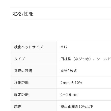
定格/性能
検出ヘッドサイズ
M12
タイプ
円柱型（ネジつき）、シール
電源の種類
直流3線式
検出距離
2mm ±10%
設定距離
0～1.6mm
応差
検出距離の10%以下