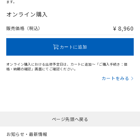
ます。
"対応済み"や非含有の記載がされた商品であっても、流通
在庫等で未対応品が混在する可能性があります。
オンライン購入
非含有品が必要な際は、弊社営業部門もしくは販売店へお
問い合わせください。
¥ 8,960
販売価格（税込）
この製品のRoHS/REACH対応状況ページへ
カートに追加
オンライン購入における出荷予定日は、カートに追加～「ご購入手続き：価
格・納期の確認」画面にてご確認ください。
カートをみる
ページ先頭へ戻る
お知らせ・最新情報