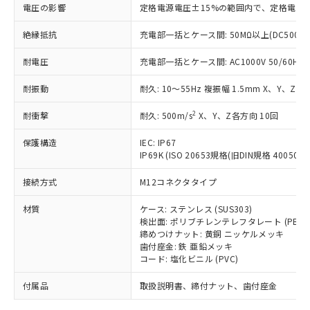
「－」：未確認です。当社販売部門へお問
むを得ず変更することがあります。
為替および外国貿易法に定める商品
電圧の影響
定格電源電圧±15%の範囲内で、定格電源
在庫状況および標準価格照会結果は、
い合わせください。
（以下｢規制貨物等」という）を輸出
記載している更新日時点での社内デー
*EU RoHS指令（10物質）：
絶縁抵抗
または国外への提供する場合は、日本
充電部一括とケース間: 50MΩ以上(DC500V
記
タに基づき作成されるものであり、閲
説明
鉛(Pb) 1000ppm以下、 水銀(Hg) 1000ppm以下、 カド
*中国RoHS10物質の基準値 (GB/T26572)：
国政府の輸出許可(または役務取引許
号
覧された時点での実際の在庫および標
ミウム(Cd) 100ppm以下、
Pb(鉛) :1000ppm、 Hg(水銀) : 1000ppm、 Cd(カドミウ
耐電圧
充電部一括とケース間: AC1000V 50/60Hz 1
可)を取得するなどの必要な手続きを
六価クロム(Cr(Ⅵ)) 1000ppm以下、ポリ臭化ビフェニル
ム) : 100ppm、
準価格とは異なる場合があることをご
類(PBB) 1000ppm以下、ポリ臭化ジフェニルエーテル類
Cr(Ⅵ)(六価クロム) : 1000ppm、 PBBs(ポリ臭化ビフェ
とります。
了承ください。
(PBDE) 1000ppm以下、フタル酸ビス(2-エチルヘキシ
○
一定数以上の在庫あり
ニル類) : 1000ppm、 PBDEs(ポリ臭化ジフェニルエーテ
耐振動
耐久: 10～55Hz 複振幅 1.5mm X、Y、Z各
当社は規制貨物を破棄する場合は、完
ル) (DEHP)(別名：DOP) 1000ppm以下、フタル酸ブチ
正式な納期状況および標準価格はお客
ル類) : 1000ppm、
ルベンジル（BBP） 1000ppm以下、フタル酸ジブチル
全に破砕するなど、違法に輸出されな
DBP(フタル酸ジブチル) : 1000ppm、 DIBP(フタル酸ジ
様のお取引先、またはお客様担当のオ
2
耐衝撃
耐久: 500m/s
X、Y、Z各方向 10回
（DBP） 1000ppm以下、フタル酸ジイソブチル
イソブチル) : 1000ppm、 BBP(フタル酸ブチルベンジ
△
一定数には満たないが在庫あり
いよう必要な手段を講じます。
ムロン制御機器販売店・当社販売員に
(DIBP) 1000ppm以下
ル) : 1000ppm、
当社は貴社製品を、核兵器、ミサイ
但し、RoHS指令で産業用監視および制御機器に対する
DEHP(フタル酸ビス(2-エチルヘキシル)) : 1000ppm
ご相談ください。
保護構造
IEC: IP67
適用除外項目は除く。
ル、化学兵器、生物兵器またはその他
－
在庫なし(最新の在庫状況につ
オムロン制御機器販売店や当社販売拠
IP69K (ISO 20653規格(旧DIN規格 40050 PA
フタル酸エステル類の４物質については閾値を超える意
武器並びにこれらの製造装置等に一切
いては、お客様のお取引先、ま
図的な使用がないことを確認しています。
点は「
販売ネットワーク
」をご確認
※2 環境保護使用期限
使用いたしません。
接続方式
たはお客様担当のオムロン制御
M12コネクタタイプ
ください。
当社は、貴社製品を第三者に販売する
機器販売店・当社販売員にご確
在庫状況および標準価格結果を当社の
※2 対応予定月
「ｅ」：有害物質（10物質）のすべてが基
材質
場合は、上記1、2および3の内容を当
ケース: ステンレス (SUS303)
認ください)
事前の承諾なく第三者に漏洩または開
準値以下であることを示します。
検出面: ポリブチレンテレフタレート (PBT)
該第三者に通知します。また当社は、
示しないようお願いします。
締めつけナット: 黄銅 ニッケルメッキ
部品在庫の切り替え状況などにより、予定
「10」：通常の使用状況下において有害物
販売先および販売に係わる関係者が違
マイパーツ機能（部品リスト作成サー
空
受注生産機種、また在庫状況の
歯付座金: 鉄 亜鉛メッキ
月が前後することがあります。
質が外部に漏えいし、環境に深刻な影響を
法に輸出するおそれがある場合は、取
ビス）をご利用いただくには、I-Web
白
情報を公開していない機種
コード: 塩化ビニル (PVC)
及ぼさない年数を意味します。
り引きをいたしません。
メンバーズにご登録されている必要が
「－」：未確認です。当社販売部門へお問
付属品
あります。
取扱説明書、締付ナット、歯付座金
い合わせください。
お客様が当ウェブサイト上で当社にご