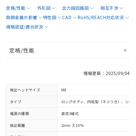
定格/性能
外形図
出力段回路図
相互干渉
周囲金属の影響
特性図
CAD
RoHS/REACH対応状況
規格認証/適合状況
定格/性能
情報更新：2025/09/04
検出ヘッドサイズ
M8
タイプ
ロングボディ、円柱型（ネジつき）、シー
電源の種類
直流3線式
検出距離
2mm ±10%