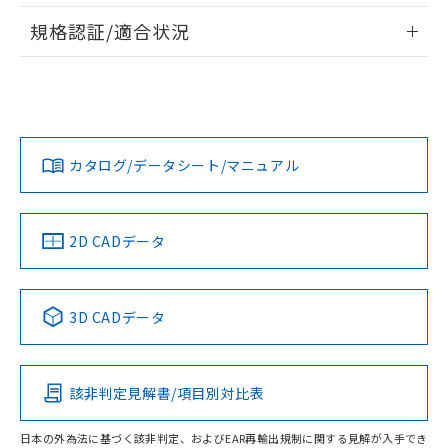
情報更新：2026/7/29
A: 20mm以上、B: 15mm以上
規格認証/適合状況
ログイン/会員登録
EU RoHS
注意事項・凡例
UL認証
CSA認証
CEマーキング
L: 0mm以上、φd: 8mm以上、D: 0mm以上、m: 4.5mm以
上、n: 12mm以上
Yes
Yes
Yes
金属埋め込み
対応状況
対応予定月
※1
※2
ダウンロードデータをご利用いただく前に、以下を必ずお読
みください。
カタログ/データシート/マニュアル
対応済み
ソフトウェアの使用条件
LR型式承認
DNV型式承認
BV型式承認
KR型式承
タイムチャート
（イギリス
（ノルウェー
（フランス
（韓国
船舶規格）
船舶規格）
船舶規格）
船舶規格
中国 RoHS
注意事項・凡例
2D CADデータ
No
No
No
No
l: 0mm以上、φd: 8mm以上、D: 0mm以上、m: 4.5mm以
上、n: 12mm以上
中国 RoHS表
※1 ※2
検出領域
3D CADデータ
この製品の規格認証/適合状況ページへ
Pb
Hg
Cd
Cr(VI)
その他の認証はこちらのページからご検索ください
該非判定見解書/項目別対比表
X
O
O
O
日本の外為法に基づく該非判定、およびEAR再輸出規制に関する見解が入手でき