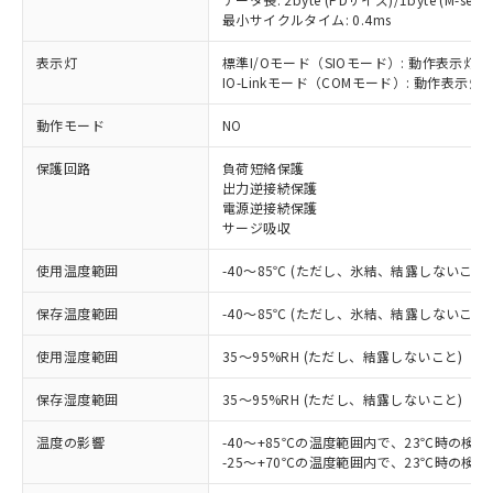
最小サイクルタイム: 0.4ms
表示灯
標準I/Oモード（SIOモード）: 動作表示灯(
※1 対応状況
IO-Linkモード（COMモード）: 動作表示灯(
動作モード
NO
対応済み：EU RoHS指令（10物質）の
非含有に対応した製品が提供可能な商品で
保護回路
負荷短絡保護
す。
出力逆接続保護
対応予定：EU RoHS指令（10物質）の非含
電源逆接続保護
ご利用条件
有に対応した製品に切り替える予定のある
サージ吸収
商品です。
対応予定なし：EU RoHS指令（10物質）の
使用温度範囲
-40～85℃ (ただし、氷結、結露しないこと)
以下の条件をお読みいただき、同意のうえ
非含有に非対応の商品で、対応品を出す予
ご利用ください。
定はありません。
保存温度範囲
-40～85℃ (ただし、氷結、結露しないこと)
調査・確認中：EU RoHS指令（10物質）の
本サービスは、当社制御機器事業取扱
※1 中国RoHS○×表
使用湿度範囲
35～95%RH (ただし、結露しないこと)
非含有の対応状況を調査中または確認中の
商品の当社在庫状況および標準価格
商品です。
(税抜)を提供させていただくもので
保存湿度範囲
35～95%RH (ただし、結露しないこと)
「○」：最大均質材料含有率が中国RoHSの
非該当品：ライセンス料など無形物で、有
す。
基準値以下であることを示します。
害物質有無と関係のない商品です。
当社制御機器事業取扱商品の中には、
温度の影響
-40～+85℃の温度範囲内で、23℃時の検
「×」：最大均質材料含有率が中国RoHSの
仕入先様の事情により、非含有部品として
本サービスの対象外となる商品もある
-25～+70℃の温度範囲内で、23℃時の検
基準値を超えていることを示します。
いたものが、含有品と判明した場合などや
当社は、これら貴社製品のうち、外国
ことをご了承ください。