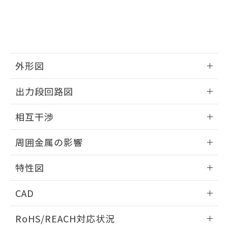
※3 非含有証明書ダウンロード
登録された部品リストについて、当社
および当社の共同利用者が、当社の製
下記の非含有証明書をダウンロードするこ
品・サービスに関するお客様との取
とができます。
合意する
キャンセル
引・商談に必要な範囲で利用すること
をご了承ください。
EU RoHS指令（10物質）の非含有証明書
※当社の共同利用者とは、
"個人情報
外形図
51物質の非含有証明書（当社基準）
の共同利用に関して"
の「1.共同利
※本証明書は発行日時点で非含有を証明す
用者の範囲」に記載されている法人を
情報更新：2025/09/04
るもので、過去に遡って非含有を証明する
出力段回路図
指します。
ものではありません。
外形図
また、RoHS指令のフタル酸エステル類４
情報更新：2025/09/04
相互干渉
物質の対応では、対応完了までの期間は出
荷製品に未対応品が混在することから備考
出力段回路図
情報更新：2025/09/04
欄に対応日を記載しておりました。
周囲金属の影響
既に当社にて対応品への在庫切替を完了
相互干渉
していることから、特段のことがない限
情報更新：2025/09/04
特性図
り、2022年1月12日より割愛しておりま
す。
周囲金属の影響
情報更新：2025/09/04
CAD
検出物体の大きさと材質による影響
ログイン/会員登録いただくと、CADデータをダウンロー
RoHS/REACH対応状況
ドすることができます。