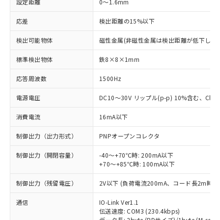
設定距離
0～1.6mm
応差
検出距離の15%以下
検出可能物体
磁性金属(非磁性金属は検出距離が低下します
標準検出物体
鉄8×8×1mm
応答周波数
1500Hz
電源電圧
DC10～30V リップル(p-p) 10%含む、Class
消費電流
16mA以下
制御出力（出力形式）
PNPオープンコレクタ
制御出力（開閉容量）
-40～+70℃時: 200mA以下
+70～+85℃時: 100mA以下
制御出力（残留電圧）
2V以下 (負荷電流200mA、コード長2m時)
通信
IO-Link Ver1.1
伝送速度: COM3 (230.4kbps)
データ長: 2byte (PDサイズ)/1byte (M-seque