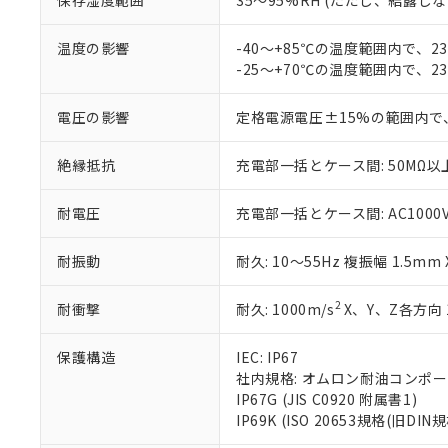
保存湿度範囲
35～95%RH (ただし、結露し
お客様が当ウ
※3 非含有証明
「－」：未確認で
白
が、当社の製
さい。
温度の影響
-40～+85℃の温度範囲内で、
下記の非含有証明
※当社の共同
-25～+70℃の温度範囲内で、
いる法人を指
EU RoHS指令（
51物質の非含有証
電圧の影響
定格電源電圧±15%の範囲内で
※本証明書は発行
また、RoHS指
絶縁抵抗
充電部一括とケース間: 50MΩ以上
混在することから
既に当社にて対応
耐電圧
充電部一括とケース間: AC1000V 5
り割愛しておりま
耐振動
耐久: 10～55Hz 複振幅 1.5mm
2
耐衝撃
耐久: 1000m/s
X、Y、Z各方向 
保護構造
IEC: IP67
社内規格: オムロン耐油コンポ
IP67G (JIS C0920 附属書1)
IP69K (ISO 20653規格(旧DIN規