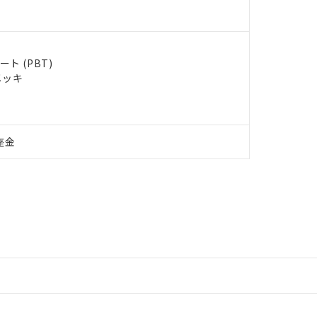
ト (PBT)
メッキ
座金
情報更新：2