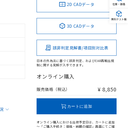
2D CADデータ
在庫・価格
無料テスト機
3D CADデータ
該非判定見解書/項目別対比表
日本の外為法に基づく該非判定、およびEAR再輸出規
制に関する見解が入手できます。
オンライン購入
¥ 8,850
販売価格（税込）
カートに追加
状況
オンライン購入における出荷予定日は、カートに追加
～「ご購入手続き：価格・納期の確認」画面にてご確