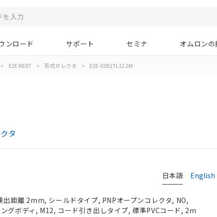
ウンロード
サポート
セミナ
オムロンの
>
E2E NEXT
>
形式セレクタ
>
E2E-X2B1TL12 2M
レクタ
日本語
English
検出距離 2mm, シールドタイプ, PNPオープンコレクタ, NO,
, ロングボディ, M12, コード引き出しタイプ, 標準PVCコード, 2m