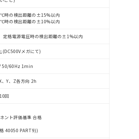
ないこと)
ェブサイト上で当社にご登録された部品リストについて、当社およ
書ダウンロード
す。当社販売部門へお問い合わせください。
品・サービスに関するお客様との取引・商談に必要な範囲で利用す
合意する
キャンセル
23℃時の検出距離の±15%以内
書をダウンロードすることができます。
利用者とは、
"個人情報の共同利用に関して"
の「1.共同利用者の
23℃時の検出距離の±10%以内
します。
10物質）の非含有証明書
明書（当社基準）
、定格電源電圧時の検出距離の±1%以内
日時点で非含有を証明するもので、過去に遡って非含有を証明するも
令のフタル酸エステル類４物質の対応では、対応完了までの期間は出
(DC500Vメガにて)
備考欄に対応日を記載しておりました。
品への在庫切替を完了していることから、特段のことがない限り、20
0/60Hz 1min
す。
 X、Y、Z各方向 2h
10回
ーネント評価基準 合格
格 40050 PART9))