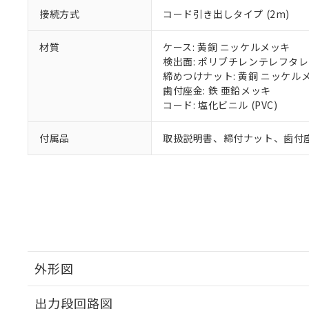
接続方式
コード引き出しタイプ (2m)
材質
ケース: 黄銅 ニッケルメッキ
検出面: ポリブチレンテレフタレー
締めつけナット: 黄銅 ニッケル
歯付座金: 鉄 亜鉛メッキ
コード: 塩化ビニル (PVC)
付属品
取扱説明書、締付ナット、歯付
外形図
出力段回路図