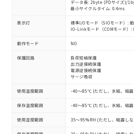
データ長: 2byte (PDサイズ)/1byt
対応済み：EU
最小サイクルタイム: 0.4ms
対応予定：EU R
対応予定なし：EU
調査・確認中：EU
表示灯
標準I/Oモード（SIOモード）: 
ご利用条件
非該当品：ライセ
IO-Linkモード（COMモード）
※1 中国RoHS
仕入先様の事情に
があります。
以下の条件をお読
動作モード
NO
「○」：最大均質
「×」：最大均質
本サービスは
当社は、これ
*EU RoHS指令（10物
保護回路
負荷短絡保護
「－」：未確認で
鉛(Pb) 1000ppm以下、
くものです。
う）を輸出ま
記
説明
六価クロム(Cr(Ⅵ)) 1
出力逆接続保護
当社制御機器
などの必要な
フタル酸ビス(2-エチルヘ
号
電源逆接続保護
*中国RoHS10物質の基準値 
ル（DBP） 1000ppm
在庫状況およ
当社は規制貨
Pb(鉛) :1000ppm、 Hg
サージ吸収
但し、RoHS指令で産
のであり、閲
ます。
Cr(Ⅵ)(六価クロム) : 
フタル酸エステル類の４
○
一定数以
DBP(フタル酸ジブチル) :
い。
当社は貴社製
DEHP(フタル酸ビス(2-エ
使用温度範囲
-40～85℃ (ただし、氷結、結
正式な納期状
置等に一切使
当社販売員に
※2 対応予定月
△
一定数に
当社は、貴社
オムロン制御
また当社は、
保存温度範囲
-40～85℃ (ただし、氷結、結
※2 環境保護使
在庫状況およ
部品在庫の切り替
たしません。
－
在庫なし
す。
「ｅ」：有害物質
機器販売
使用湿度範囲
35～95%RH (ただし、結露し
マイパーツ機
「10」：通常の
ている必要が
味します。
空
受注生産