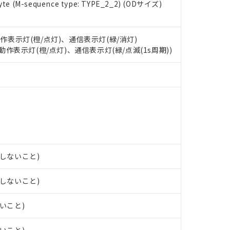
e (M-sequence type: TYPE_2_2) (ODサイズ)
 RoHS指令（10物質）の非含有に対応した製品が提供可能な商品です
oHS指令（10物質）の非含有に対応した製品に切り替える予定のある
 RoHS指令（10物質）の非含有に非対応の商品で、対応品を出す予
 RoHS指令（10物質）の非含有の対応状況を調査中または確認中の
動作表示灯(橙/点灯)、通信表示灯(緑/消灯)
ンス料など無形物で、有害物質有無と関係のない商品です。
: 動作表示灯(橙/点灯)、通信表示灯(緑/点滅(1s周期))
○×表
より、非含有部品としていたものが、含有品と判明した場合などやむ
みいただき、同意のうえご利用ください。
材料含有率が中国RoHSの基準値以下であることを示します。
材料含有率が中国RoHSの基準値を超えていることを示します。
、当社制御機器事業取扱商品の当社在庫状況および標準価格(税抜)
ら貴社製品のうち、外国為替および外国貿易法に定める商品（以下｢
質）：
す。当社販売部門へお問い合わせください。
 水銀(Hg) 1000ppm以下、 カドミウム(Cd) 100ppm以下、
たは国外への提供する場合は、日本国政府の輸出許可(または役務取
000ppm以下、ポリ臭化ビフェニル類(PBB) 1000ppm以下、ポリ臭化ジフェニルエーテル類(P
事業取扱商品の中には、本サービスの対象外となる商品もあること
手続きをとります。
キシル) (DEHP)(別名：DOP) 1000ppm以下、フタル酸ブチルベンジル（BBP） 100
(GB/T26572)：
以下、フタル酸ジイソブチル (DIBP) 1000ppm以下
び標準価格照会結果は、記載している更新日時点での社内データに
物を破棄する場合は、完全に破砕するなど、違法に輸出されないよ
(水銀) : 1000ppm、 Cd(カドミウム) : 100ppm、
業用監視および制御機器に対する適用除外項目は除く。
覧された時点での実際の在庫および標準価格とは異なる場合がある
1000ppm、 PBBs(ポリ臭化ビフェニル類) : 1000ppm、 PBDEs(ポリ臭化ジフェニルエーテル類
物質については閾値を超える意図的な使用がないことを確認しています。
上の在庫あり
 1000ppm、 DIBP(フタル酸ジイソブチル) : 1000ppm、 BBP(フタル酸ブチルベンジル) :
品を、核兵器、ミサイル、化学兵器、生物兵器またはその他武器並
チルヘキシル)) : 1000ppm
露しないこと)
況および標準価格はお客様のお取引先、またはお客様担当のオムロ
用いたしません。
ご相談ください。
は満たないが在庫あり
製品を第三者に販売する場合は、上記1、2および3の内容を当該第
機器販売店や当社販売拠点は「
販売ネットワーク
」をご確認くだ
販売先および販売に係わる関係者が違法に輸出するおそれがある場
露しないこと)
用期限
び標準価格結果を当社の事前の承諾なく第三者に漏洩または開示し
え状況などにより、予定月が前後することがあります。
(最新の在庫状況については、お客様のお取引先、またはお客様担当
（10物質）のすべてが基準値以下であることを示します。
店・当社販売員にご確認ください)
ないこと)
能（部品リスト作成サービス）をご利用いただくには、I-Webメン
使用状況下において有害物質が外部に漏えいし、環境に深刻な影響を
あります。
機種、また在庫状況の情報を公開していない機種