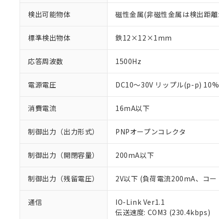
検出可能物体
磁性金属(非磁性金属は検出距離
標準検出物体
鉄12×12×1mm
応答周波数
1500Hz
電源電圧
DC10～30V リップル(p-p) 10
消費電流
16mA以下
制御出力（出力形式）
PNPオープンコレクタ
制御出力（開閉容量）
200mA以下
制御出力（残留電圧）
2V以下 (負荷電流200mA、コー
通信
IO-Link Ver1.1
※1 対応状況
伝送速度: COM3 (230.4kbps)