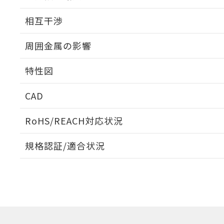
外形図
相互干渉
出力段回路図
周囲金属の影響
相互干渉
特性図
周囲金属の影響
CAD
検出物体の大きさと材質による影響
ログイン/会員登録いただくと、CADデータをダウンロ
RoHS/REACH対応状況
規格認証/適合状況
EU RoHS
注意事項・凡例
A: 30mm以上、B: 20mm以上
UL認証
CSA認証
CEマーキング
L: 0mm以上、φd: 12mm以上、D: 0mm以上、m: 8mm以上
ダウンロードデータをご利用いただく前に、以下を必ずお読
Yes
Yes
Yes
対応状況
対応予定月
※1
※2
金属埋め込み
ソフトウェアの使用条件
対応済み