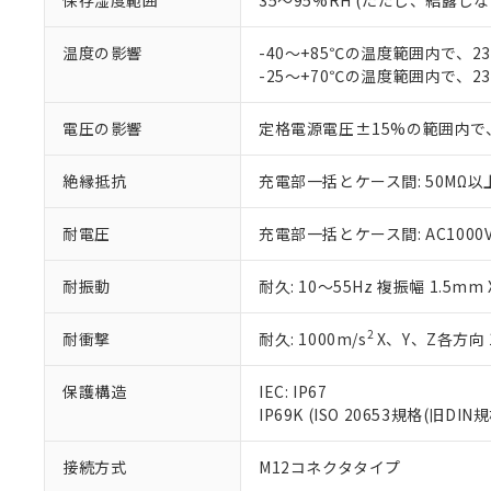
保存湿度範囲
35～95%RH (ただし、結露し
が、当社の製
さい。
下記の非含有証明
※当社の共同
温度の影響
-40～+85℃の温度範囲内で、
いる法人を指
-25～+70℃の温度範囲内で、
EU RoHS指令（
51物質の非含有証
※本証明書は発行
電圧の影響
定格電源電圧±15%の範囲内で
また、RoHS指
混在することから
絶縁抵抗
充電部一括とケース間: 50MΩ以上
既に当社にて対応
り割愛しておりま
耐電圧
充電部一括とケース間: AC1000V 5
耐振動
耐久: 10～55Hz 複振幅 1.5mm
2
耐衝撃
耐久: 1000m/s
X、Y、Z各方向 
保護構造
IEC: IP67
IP69K (ISO 20653規格(旧DIN規
接続方式
M12コネクタタイプ