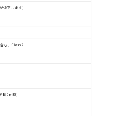
が低下します)
%含む、Class2
ド長2m時)
 RoHS指令（10物質）の非含有に対応した製品が提供可能な商品です