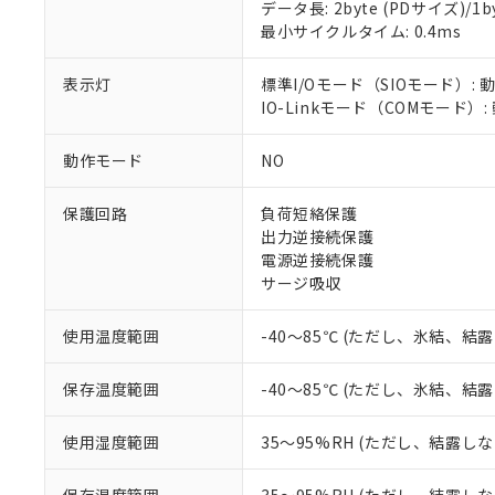
データ長: 2byte (PDサイズ)/1byt
対応予定：EU R
最小サイクルタイム: 0.4ms
対応予定なし：EU
調査・確認中：EU
ご利用条件
非該当品：ライセ
表示灯
標準I/Oモード（SIOモード）: 
※1 中国RoHS
仕入先様の事情に
IO-Linkモード（COMモード）
があります。
以下の条件をお読
「○」：最大均質
動作モード
NO
「×」：最大均質
本サービスは
当社は、これ
*EU RoHS指令（10物
「－」：未確認で
鉛(Pb) 1000ppm以下、
くものです。
う）を輸出ま
記
説明
六価クロム(Cr(Ⅵ)) 1
保護回路
負荷短絡保護
当社制御機器
などの必要な
フタル酸ビス(2-エチルヘ
号
出力逆接続保護
*中国RoHS10物質の基準値 
ル（DBP） 1000ppm
在庫状況およ
当社は規制貨
Pb(鉛) :1000ppm、 Hg
電源逆接続保護
但し、RoHS指令で産
のであり、閲
ます。
Cr(Ⅵ)(六価クロム) : 
フタル酸エステル類の４
サージ吸収
○
一定数以
DBP(フタル酸ジブチル) :
い。
当社は貴社製
DEHP(フタル酸ビス(2-エ
正式な納期状
置等に一切使
使用温度範囲
-40～85℃ (ただし、氷結、結
当社販売員に
※2 対応予定月
△
一定数に
当社は、貴社
オムロン制御
また当社は、
※2 環境保護使
在庫状況およ
部品在庫の切り替
たしません。
保存温度範囲
-40～85℃ (ただし、氷結、結
－
在庫なし
す。
「ｅ」：有害物質
機器販売
マイパーツ機
「10」：通常の
使用湿度範囲
35～95%RH (ただし、結露し
ている必要が
味します。
空
受注生産
お客様が当ウ
※3 非含有証明
「－」：未確認で
白