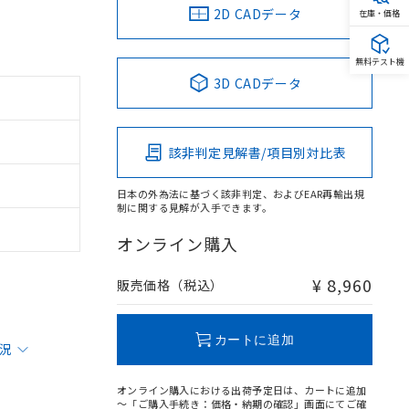
2D CADデータ
在庫・価格
無料テスト機
3D CADデータ
該非判定見解書/項目別対比表
日本の外為法に基づく該非判定、およびEAR再輸出規
制に関する見解が入手できます。
オンライン購入
¥ 8,960
販売価格（税込）
カートに追加
状況
オンライン購入における出荷予定日は、カートに追加
～「ご購入手続き：価格・納期の確認」画面にてご確