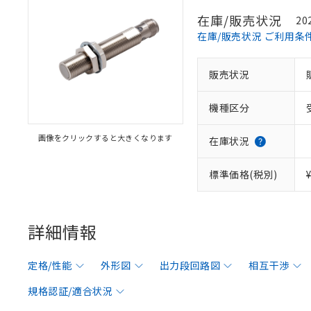
在庫/販売状況
20
在庫/販売状況 ご利用条
販売状況
機種区分
画像をクリックすると大きくなります
在庫状況
標準価格(税別)
詳細情報
定格/性能
外形図
出力段回路図
相互干渉
規格認証/適合状況