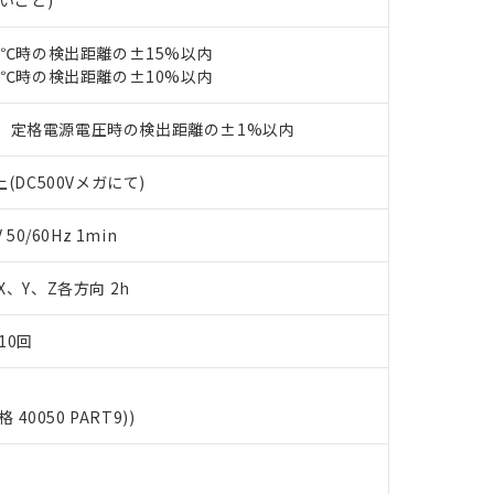
ないこと)
品・サービスに関するお客様との取引・商談に必要な範囲で利用す
合意する
キャンセル
書をダウンロードすることができます。
利用者とは、
"個人情報の共同利用に関して"
の「1.共同利用者の
23℃時の検出距離の±15%以内
します。
23℃時の検出距離の±10%以内
10物質）の非含有証明書
明書（当社基準）
日時点で非含有を証明するもので、過去に遡って非含有を証明するも
、定格電源電圧時の検出距離の±1%以内
令のフタル酸エステル類４物質の対応では、対応完了までの期間は出
備考欄に対応日を記載しておりました。
(DC500Vメガにて)
品への在庫切替を完了していることから、特段のことがない限り、20
す。
0/60Hz 1min
 X、Y、Z各方向 2h
10回
格 40050 PART9))