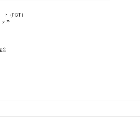
ト (PBT)
メッキ
座金
情報更新：2
情報更新：2