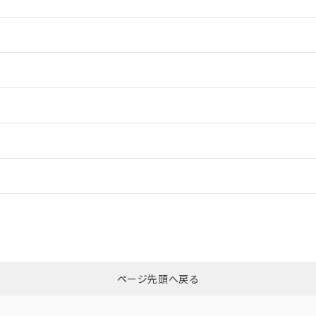
情報更新：2
情報更新：2
情報更新：2
ードすることができます。
情報更新：
ログイン/会員登録
CCC認証
電波法
、n: 18mm以上
みください。
N/A
N/A
非含有証明書
※3
ページ先頭へ戻る
ダウンロードはこちら
型式承認
NK型式承認
ABS型式承認