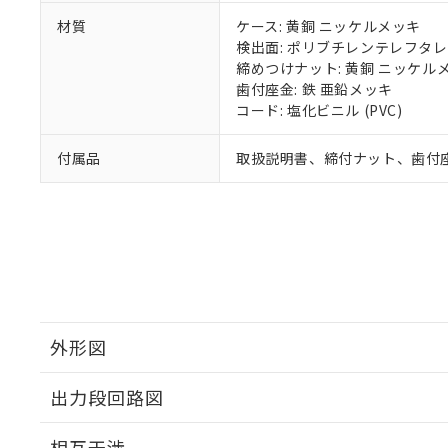
材質
ケース: 黄銅 ニッケルメッキ
検出面: ポリブチレンテレフタレー
締めつけナット: 黄銅 ニッケル
歯付座金: 鉄 亜鉛メッキ
コード: 塩化ビニル (PVC)
付属品
取扱説明書、締付ナット、歯付
外形図
出力段回路図
外形図
相互干渉