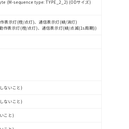
e (M-sequence type: TYPE_2_2) (ODサイズ)
oHS指令（10物質）の非含有に対応した製品に切り替える予定のある
 RoHS指令（10物質）の非含有に非対応の商品で、対応品を出す予
 RoHS指令（10物質）の非含有の対応状況を調査中または確認中の
ンス料など無形物で、有害物質有無と関係のない商品です。
動作表示灯(橙/点灯)、通信表示灯(緑/消灯)
○×表
より、非含有部品としていたものが、含有品と判明した場合などやむ
: 動作表示灯(橙/点灯)、通信表示灯(緑/点滅(1s周期))
みいただき、同意のうえご利用ください。
材料含有率が中国RoHSの基準値以下であることを示します。
材料含有率が中国RoHSの基準値を超えていることを示します。
、当社制御機器事業取扱商品の当社在庫状況および標準価格(税抜)
ら貴社製品のうち、外国為替および外国貿易法に定める商品（以下｢
質）：
す。当社販売部門へお問い合わせください。
 水銀(Hg) 1000ppm以下、 カドミウム(Cd) 100ppm以下、
たは国外への提供する場合は、日本国政府の輸出許可(または役務取
000ppm以下、ポリ臭化ビフェニル類(PBB) 1000ppm以下、ポリ臭化ジフェニルエーテル類(P
事業取扱商品の中には、本サービスの対象外となる商品もあること
手続きをとります。
キシル) (DEHP)(別名：DOP) 1000ppm以下、フタル酸ブチルベンジル（BBP） 100
(GB/T26572)：
以下、フタル酸ジイソブチル (DIBP) 1000ppm以下
び標準価格照会結果は、記載している更新日時点での社内データに
物を破棄する場合は、完全に破砕するなど、違法に輸出されないよ
(水銀) : 1000ppm、 Cd(カドミウム) : 100ppm、
業用監視および制御機器に対する適用除外項目は除く。
覧された時点での実際の在庫および標準価格とは異なる場合がある
1000ppm、 PBBs(ポリ臭化ビフェニル類) : 1000ppm、 PBDEs(ポリ臭化ジフェニルエーテル類
物質については閾値を超える意図的な使用がないことを確認しています。
上の在庫あり
 1000ppm、 DIBP(フタル酸ジイソブチル) : 1000ppm、 BBP(フタル酸ブチルベンジル) :
品を、核兵器、ミサイル、化学兵器、生物兵器またはその他武器並
チルヘキシル)) : 1000ppm
況および標準価格はお客様のお取引先、またはお客様担当のオムロ
用いたしません。
露しないこと)
ご相談ください。
は満たないが在庫あり
製品を第三者に販売する場合は、上記1、2および3の内容を当該第
機器販売店や当社販売拠点は「
販売ネットワーク
」をご確認くだ
販売先および販売に係わる関係者が違法に輸出するおそれがある場
用期限
び標準価格結果を当社の事前の承諾なく第三者に漏洩または開示し
え状況などにより、予定月が前後することがあります。
露しないこと)
(最新の在庫状況については、お客様のお取引先、またはお客様担当
（10物質）のすべてが基準値以下であることを示します。
店・当社販売員にご確認ください)
能（部品リスト作成サービス）をご利用いただくには、I-Webメン
使用状況下において有害物質が外部に漏えいし、環境に深刻な影響を
ないこと)
あります。
機種、また在庫状況の情報を公開していない機種
ェブサイト上で当社にご登録された部品リストについて、当社およ
書ダウンロード
す。当社販売部門へお問い合わせください。