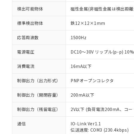
検出可能物体
磁性金属(非磁性金属は検出距離
標準検出物体
鉄12×12×1mm
応答周波数
1500Hz
電源電圧
DC10～30V リップル(p-p) 10
消費電流
16mA以下
制御出力（出力形式）
PNPオープンコレクタ
制御出力（開閉容量）
200mA以下
制御出力（残留電圧）
2V以下 (負荷電流200mA、コー
※1 対応状況
通信
IO-Link Ver1.1
伝送速度: COM3 (230.4kbps)
対応済み：EU