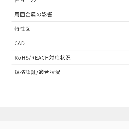
出力段回路図
周囲金属の影響
相互干渉
特性図
周囲金属の影響
CAD
検出物体の大きさと材質による影響
ログイン/会員登録いただくと、CADデータをダウンロ
RoHS/REACH対応状況
規格認証/適合状況
EU RoHS
注意事項・凡例
A: 30mm以上、B: 20mm以上
UL認証
CSA認証
CEマーキング
L: 0mm以上、φd: 12mm以上、D: 0mm以上、m: 8mm以上
ダウンロードデータをご利用いただく前に、以下を必ずお読
Yes
Yes
Yes
対応状況
対応予定月
※1
※2
金属埋め込み
ソフトウェアの使用条件
対応済み
LR型式承認
DNV型式承認
BV型式承認
KR