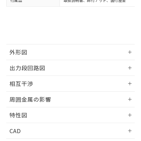
付属品
取扱説明書、締付ナット、歯付座金
お客様が当ウェブサイト上で当社にご
※3 非含有証明書ダウンロード
登録された部品リストについて、当社
および当社の共同利用者が、当社の製
下記の非含有証明書をダウンロードするこ
品・サービスに関するお客様との取
とができます。
合意する
キャンセル
引・商談に必要な範囲で利用すること
をご了承ください。
EU RoHS指令（10物質）の非含有証明書
※当社の共同利用者とは、
"個人情報
51物質の非含有証明書（当社基準）
の共同利用に関して"
の「1.共同利
外形図
※本証明書は発行日時点で非含有を証明す
用者の範囲」に記載されている法人を
るもので、過去に遡って非含有を証明する
指します。
情報更新：2025/09/04
ものではありません。
出力段回路図
また、RoHS指令のフタル酸エステル類４
外形図
物質の対応では、対応完了までの期間は出
情報更新：2025/09/04
相互干渉
荷製品に未対応品が混在することから備考
欄に対応日を記載しておりました。
出力段回路図
情報更新：2025/09/04
周囲金属の影響
既に当社にて対応品への在庫切替を完了
していることから、特段のことがない限
相互干渉
情報更新：2025/09/04
り、2022年1月12日より割愛しておりま
特性図
す。
周囲金属の影響
情報更新：2025/09/04
CAD
検出物体の大きさと材質による影響