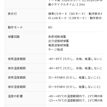
最小サイクルタイム: 2.3ms
表示灯
標準I/Oモード（SIOモード）: 動作表示灯(
IO-Linkモード（COMモード）: 動作表示灯(
※1 対応状況
動作モード
NO
対応済み：EU RoHS指令（10物質）の
保護回路
負荷短絡保護
非含有に対応した製品が提供可能な商品で
出力逆接続保護
す。
電源逆接続保護
対応予定：EU RoHS指令（10物質）の非含
サージ吸収
ご利用条件
有に対応した製品に切り替える予定のある
商品です。
使用温度範囲
-40～85℃ (ただし、氷結、結露しないこと)
対応予定なし：EU RoHS指令（10物質）の
以下の条件をお読みいただき、同意のうえ
非含有に非対応の商品で、対応品を出す予
保存温度範囲
-40～85℃ (ただし、氷結、結露しないこと)
ご利用ください。
定はありません。
調査・確認中：EU RoHS指令（10物質）の
使用湿度範囲
35～95%RH (ただし、結露しないこと)
本サービスは、当社制御機器事業取扱
※1 中国RoHS○×表
非含有の対応状況を調査中または確認中の
商品の当社在庫状況および標準価格
保存湿度範囲
35～95%RH (ただし、結露しないこと)
商品です。
(税抜)を提供させていただくもので
「○」：最大均質材料含有率が中国RoHSの
非該当品：ライセンス料など無形物で、有
す。
温度の影響
-40～+85℃の温度範囲内で、23℃時の検
基準値以下であることを示します。
害物質有無と関係のない商品です。
当社制御機器事業取扱商品の中には、
-25～+70℃の温度範囲内で、23℃時の検
「×」：最大均質材料含有率が中国RoHSの
仕入先様の事情により、非含有部品として
本サービスの対象外となる商品もある
基準値を超えていることを示します。