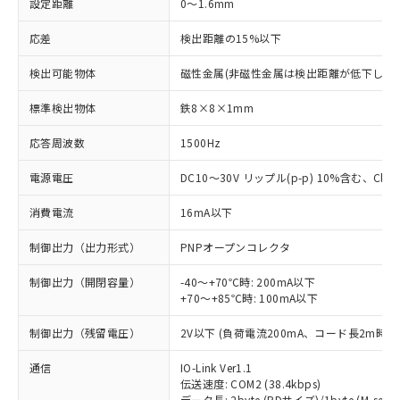
設定距離
0～1.6mm
応差
検出距離の15%以下
検出可能物体
磁性金属(非磁性金属は検出距離が低下します
標準検出物体
鉄8×8×1mm
応答周波数
1500Hz
電源電圧
DC10～30V リップル(p-p) 10%含む、Class
消費電流
16mA以下
制御出力（出力形式）
PNPオープンコレクタ
制御出力（開閉容量）
-40～+70℃時: 200mA以下
+70～+85℃時: 100mA以下
制御出力（残留電圧）
2V以下 (負荷電流200mA、コード長2m時)
通信
IO-Link Ver1.1
伝送速度: COM2 (38.4kbps)
データ長: 2byte (PDサイズ)/1byte (M-seque