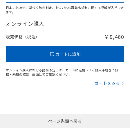
日本の外為法に基づく該非判定、およびEAR再輸出規制に関する見解が入手でき
ます。
"対応済み"や非含有の記載がされた商品であっても、流通
在庫等で未対応品が混在する可能性があります。
オンライン購入
非含有品が必要な際は、弊社営業部門もしくは販売店へお
問い合わせください。
¥ 9,460
販売価格（税込）
この製品のRoHS/REACH対応状況ページへ
カートに追加
オンライン購入における出荷予定日は、カートに追加～「ご購入手続き：価
格・納期の確認」画面にてご確認ください。
カートをみる
ページ先頭へ戻る