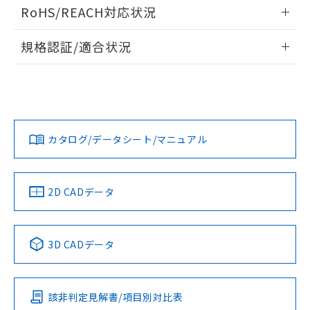
ログイン/会員登録いただくと、CADデータをダウンロー
RoHS/REACH対応状況
ドすることができます。
情報更新：2026/7/29
A: 20mm以上、B: 15mm以上
規格認証/適合状況
ログイン/会員登録
EU RoHS
注意事項・凡例
UL認証
CSA認証
CEマーキング
L: 0mm以上、φd: 8mm以上、D: 0mm以上、m: 4.5mm以
上、n: 12mm以上
Yes
Yes
Yes
金属埋め込み
対応状況
対応予定月
※1
※2
ダウンロードデータをご利用いただく前に、以下を必ずお読
みください。
カタログ/データシート/マニュアル
対応済み
ソフトウェアの使用条件
LR型式承認
DNV型式承認
BV型式承認
KR型式承
タイムチャート
（イギリス
（ノルウェー
（フランス
（韓国
船舶規格）
船舶規格）
船舶規格）
船舶規格
中国 RoHS
注意事項・凡例
2D CADデータ
No
No
No
No
l: 0mm以上、φd: 8mm以上、D: 0mm以上、m: 4.5mm以
上、n: 12mm以上
中国 RoHS表
※1 ※2
検出領域
3D CADデータ
この製品の規格認証/適合状況ページへ
Pb
Hg
Cd
Cr(VI)
その他の認証はこちらのページからご検索ください
該非判定見解書/項目別対比表
X
O
O
O