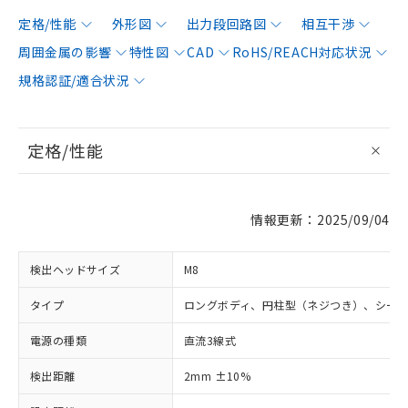
定格/性能
外形図
出力段回路図
相互干渉
周囲金属の影響
特性図
CAD
RoHS/REACH対応状況
規格認証/適合状況
定格/性能
情報更新：2025/09/04
検出ヘッドサイズ
M8
タイプ
ロングボディ、円柱型（ネジつき）、シー
電源の種類
直流3線式
検出距離
2mm ±10%