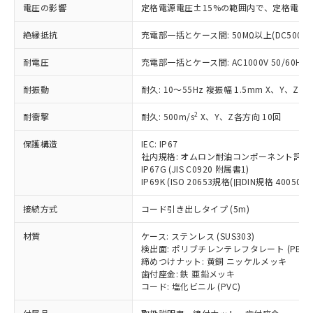
いたものが、含有品と判明した場合などや
当社は、これら貴社製品のうち、外国
電圧の影響
ことをご了承ください。
定格電源電圧±15%の範囲内で、定格電源
「－」：未確認です。当社販売部門へお問
むを得ず変更することがあります。
為替および外国貿易法に定める商品
在庫状況および標準価格照会結果は、
い合わせください。
（以下｢規制貨物等」という）を輸出
絶縁抵抗
充電部一括とケース間: 50MΩ以上(DC500V
記載している更新日時点での社内デー
*EU RoHS指令（10物質）：
または国外への提供する場合は、日本
記
タに基づき作成されるものであり、閲
説明
鉛(Pb) 1000ppm以下、 水銀(Hg) 1000ppm以下、 カド
*中国RoHS10物質の基準値 (GB/T26572)：
耐電圧
国政府の輸出許可(または役務取引許
充電部一括とケース間: AC1000V 50/60Hz 1
号
覧された時点での実際の在庫および標
ミウム(Cd) 100ppm以下、
Pb(鉛) :1000ppm、 Hg(水銀) : 1000ppm、 Cd(カドミウ
可)を取得するなどの必要な手続きを
六価クロム(Cr(Ⅵ)) 1000ppm以下、ポリ臭化ビフェニル
ム) : 100ppm、
準価格とは異なる場合があることをご
類(PBB) 1000ppm以下、ポリ臭化ジフェニルエーテル類
耐振動
耐久: 10～55Hz 複振幅 1.5mm X、Y、Z各
Cr(Ⅵ)(六価クロム) : 1000ppm、 PBBs(ポリ臭化ビフェ
とります。
了承ください。
(PBDE) 1000ppm以下、フタル酸ビス(2-エチルヘキシ
○
一定数以上の在庫あり
ニル類) : 1000ppm、 PBDEs(ポリ臭化ジフェニルエーテ
当社は規制貨物を破棄する場合は、完
ル) (DEHP)(別名：DOP) 1000ppm以下、フタル酸ブチ
正式な納期状況および標準価格はお客
ル類) : 1000ppm、
2
耐衝撃
耐久: 500m/s
X、Y、Z各方向 10回
ルベンジル（BBP） 1000ppm以下、フタル酸ジブチル
全に破砕するなど、違法に輸出されな
DBP(フタル酸ジブチル) : 1000ppm、 DIBP(フタル酸ジ
様のお取引先、またはお客様担当のオ
（DBP） 1000ppm以下、フタル酸ジイソブチル
イソブチル) : 1000ppm、 BBP(フタル酸ブチルベンジ
△
一定数には満たないが在庫あり
いよう必要な手段を講じます。
ムロン制御機器販売店・当社販売員に
(DIBP) 1000ppm以下
ル) : 1000ppm、
保護構造
IEC: IP67
当社は貴社製品を、核兵器、ミサイ
但し、RoHS指令で産業用監視および制御機器に対する
DEHP(フタル酸ビス(2-エチルヘキシル)) : 1000ppm
ご相談ください。
社内規格: オムロン耐油コンポーネント評価
適用除外項目は除く。
ル、化学兵器、生物兵器またはその他
－
在庫なし(最新の在庫状況につ
オムロン制御機器販売店や当社販売拠
IP67G (JIS C0920 附属書1)
フタル酸エステル類の４物質については閾値を超える意
武器並びにこれらの製造装置等に一切
いては、お客様のお取引先、ま
IP69K (ISO 20653規格(旧DIN規格 40050 PA
図的な使用がないことを確認しています。
点は「
販売ネットワーク
」をご確認
※2 環境保護使用期限
使用いたしません。
たはお客様担当のオムロン制御
ください。
接続方式
当社は、貴社製品を第三者に販売する
コード引き出しタイプ (5m)
機器販売店・当社販売員にご確
在庫状況および標準価格結果を当社の
※2 対応予定月
「ｅ」：有害物質（10物質）のすべてが基
場合は、上記1、2および3の内容を当
認ください)
事前の承諾なく第三者に漏洩または開
材質
準値以下であることを示します。
ケース: ステンレス (SUS303)
該第三者に通知します。また当社は、
示しないようお願いします。
検出面: ポリブチレンテレフタレート (PBT)
部品在庫の切り替え状況などにより、予定
「10」：通常の使用状況下において有害物
販売先および販売に係わる関係者が違
マイパーツ機能（部品リスト作成サー
空
受注生産機種、また在庫状況の
締めつけナット: 黄銅 ニッケルメッキ
月が前後することがあります。
質が外部に漏えいし、環境に深刻な影響を
法に輸出するおそれがある場合は、取
ビス）をご利用いただくには、I-Web
白
情報を公開していない機種
歯付座金: 鉄 亜鉛メッキ
及ぼさない年数を意味します。
り引きをいたしません。
メンバーズにご登録されている必要が
コード: 塩化ビニル (PVC)
「－」：未確認です。当社販売部門へお問
あります。
い合わせください。