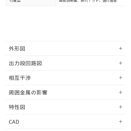
付属品
取扱説明書、締付ナット、歯付座金
お客様が当ウェブサイト上で当社にご
※3 非含有証明書ダウンロード
登録された部品リストについて、当社
および当社の共同利用者が、当社の製
下記の非含有証明書をダウンロードするこ
品・サービスに関するお客様との取
とができます。
合意する
キャンセル
引・商談に必要な範囲で利用すること
をご了承ください。
EU RoHS指令（10物質）の非含有証明書
※当社の共同利用者とは、
"個人情報
51物質の非含有証明書（当社基準）
の共同利用に関して"
の「1.共同利
外形図
※本証明書は発行日時点で非含有を証明す
用者の範囲」に記載されている法人を
るもので、過去に遡って非含有を証明する
指します。
情報更新：2025/09/04
ものではありません。
出力段回路図
また、RoHS指令のフタル酸エステル類４
外形図
物質の対応では、対応完了までの期間は出
情報更新：2025/09/04
相互干渉
荷製品に未対応品が混在することから備考
欄に対応日を記載しておりました。
出力段回路図
情報更新：2025/09/04
周囲金属の影響
既に当社にて対応品への在庫切替を完了
していることから、特段のことがない限
相互干渉
情報更新：2025/09/04
り、2022年1月12日より割愛しておりま
特性図
す。
周囲金属の影響
情報更新：2025/09/04
CAD
検出物体の大きさと材質による影響