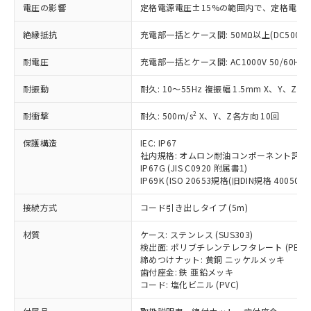
いたものが、含有品と判明した場合などや
当社は、これら貴社製品のうち、外国
電圧の影響
ことをご了承ください。
定格電源電圧±15%の範囲内で、定格電源
「－」：未確認です。当社販売部門へお問
むを得ず変更することがあります。
為替および外国貿易法に定める商品
在庫状況および標準価格照会結果は、
い合わせください。
（以下｢規制貨物等」という）を輸出
絶縁抵抗
充電部一括とケース間: 50MΩ以上(DC500V
記載している更新日時点での社内デー
*EU RoHS指令（10物質）：
または国外への提供する場合は、日本
記
タに基づき作成されるものであり、閲
説明
鉛(Pb) 1000ppm以下、 水銀(Hg) 1000ppm以下、 カド
*中国RoHS10物質の基準値 (GB/T26572)：
耐電圧
国政府の輸出許可(または役務取引許
充電部一括とケース間: AC1000V 50/60Hz 1
号
覧された時点での実際の在庫および標
ミウム(Cd) 100ppm以下、
Pb(鉛) :1000ppm、 Hg(水銀) : 1000ppm、 Cd(カドミウ
可)を取得するなどの必要な手続きを
六価クロム(Cr(Ⅵ)) 1000ppm以下、ポリ臭化ビフェニル
ム) : 100ppm、
準価格とは異なる場合があることをご
類(PBB) 1000ppm以下、ポリ臭化ジフェニルエーテル類
耐振動
耐久: 10～55Hz 複振幅 1.5mm X、Y、Z各
Cr(Ⅵ)(六価クロム) : 1000ppm、 PBBs(ポリ臭化ビフェ
とります。
了承ください。
(PBDE) 1000ppm以下、フタル酸ビス(2-エチルヘキシ
○
一定数以上の在庫あり
ニル類) : 1000ppm、 PBDEs(ポリ臭化ジフェニルエーテ
当社は規制貨物を破棄する場合は、完
ル) (DEHP)(別名：DOP) 1000ppm以下、フタル酸ブチ
正式な納期状況および標準価格はお客
ル類) : 1000ppm、
2
耐衝撃
耐久: 500m/s
X、Y、Z各方向 10回
ルベンジル（BBP） 1000ppm以下、フタル酸ジブチル
全に破砕するなど、違法に輸出されな
DBP(フタル酸ジブチル) : 1000ppm、 DIBP(フタル酸ジ
様のお取引先、またはお客様担当のオ
（DBP） 1000ppm以下、フタル酸ジイソブチル
イソブチル) : 1000ppm、 BBP(フタル酸ブチルベンジ
△
一定数には満たないが在庫あり
いよう必要な手段を講じます。
ムロン制御機器販売店・当社販売員に
(DIBP) 1000ppm以下
ル) : 1000ppm、
保護構造
IEC: IP67
当社は貴社製品を、核兵器、ミサイ
但し、RoHS指令で産業用監視および制御機器に対する
DEHP(フタル酸ビス(2-エチルヘキシル)) : 1000ppm
ご相談ください。
社内規格: オムロン耐油コンポーネント評価
適用除外項目は除く。
ル、化学兵器、生物兵器またはその他
－
在庫なし(最新の在庫状況につ
オムロン制御機器販売店や当社販売拠
IP67G (JIS C0920 附属書1)
フタル酸エステル類の４物質については閾値を超える意
武器並びにこれらの製造装置等に一切
いては、お客様のお取引先、ま
IP69K (ISO 20653規格(旧DIN規格 40050 PA
図的な使用がないことを確認しています。
点は「
販売ネットワーク
」をご確認
※2 環境保護使用期限
使用いたしません。
たはお客様担当のオムロン制御
ください。
接続方式
当社は、貴社製品を第三者に販売する
コード引き出しタイプ (5m)
機器販売店・当社販売員にご確
在庫状況および標準価格結果を当社の
※2 対応予定月
「ｅ」：有害物質（10物質）のすべてが基
場合は、上記1、2および3の内容を当
認ください)
事前の承諾なく第三者に漏洩または開
材質
準値以下であることを示します。
ケース: ステンレス (SUS303)
該第三者に通知します。また当社は、
示しないようお願いします。
検出面: ポリブチレンテレフタレート (PBT)
部品在庫の切り替え状況などにより、予定
「10」：通常の使用状況下において有害物
販売先および販売に係わる関係者が違
マイパーツ機能（部品リスト作成サー
空
受注生産機種、また在庫状況の
締めつけナット: 黄銅 ニッケルメッキ
月が前後することがあります。
質が外部に漏えいし、環境に深刻な影響を
法に輸出するおそれがある場合は、取
ビス）をご利用いただくには、I-Web
白
情報を公開していない機種
歯付座金: 鉄 亜鉛メッキ
及ぼさない年数を意味します。
り引きをいたしません。
メンバーズにご登録されている必要が
コード: 塩化ビニル (PVC)
「－」：未確認です。当社販売部門へお問
あります。
い合わせください。