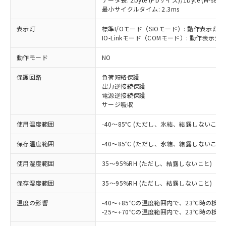
最小サイクルタイム: 2.3ms
表示灯
標準I/Oモード（SIOモード）: 動作表示灯(
IO-Linkモード（COMモード）: 動作表示灯(
※1 対応状況
動作モード
NO
対応済み：EU RoHS指令（10物質）の
保護回路
負荷短絡保護
非含有に対応した製品が提供可能な商品で
出力逆接続保護
す。
電源逆接続保護
対応予定：EU RoHS指令（10物質）の非含
サージ吸収
ご利用条件
有に対応した製品に切り替える予定のある
商品です。
使用温度範囲
-40～85℃ (ただし、氷結、結露しないこと)
対応予定なし：EU RoHS指令（10物質）の
以下の条件をお読みいただき、同意のうえ
非含有に非対応の商品で、対応品を出す予
保存温度範囲
-40～85℃ (ただし、氷結、結露しないこと)
ご利用ください。
定はありません。
調査・確認中：EU RoHS指令（10物質）の
使用湿度範囲
35～95%RH (ただし、結露しないこと)
本サービスは、当社制御機器事業取扱
※1 中国RoHS○×表
非含有の対応状況を調査中または確認中の
商品の当社在庫状況および標準価格
保存湿度範囲
35～95%RH (ただし、結露しないこと)
商品です。
(税抜)を提供させていただくもので
「○」：最大均質材料含有率が中国RoHSの
非該当品：ライセンス料など無形物で、有
す。
温度の影響
-40～+85℃の温度範囲内で、23℃時の検
基準値以下であることを示します。
害物質有無と関係のない商品です。
当社制御機器事業取扱商品の中には、
-25～+70℃の温度範囲内で、23℃時の検
「×」：最大均質材料含有率が中国RoHSの
仕入先様の事情により、非含有部品として
本サービスの対象外となる商品もある
基準値を超えていることを示します。