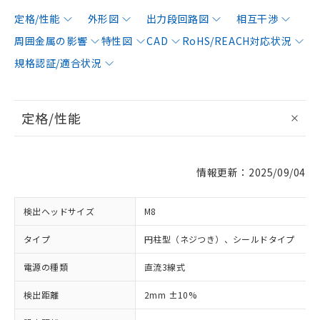
定格/性能
外形図
出力段回路図
相互干渉
周囲金属の影響
特性図
CAD
RoHS/REACH対応状況
規格認証/適合状況
定格/性能
情報更新：2025/09/04
検出ヘッドサイズ
M8
タイプ
円柱型（ネジつき）、シールドタイプ
電源の種類
直流3線式
検出距離
2mm ±10%