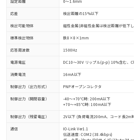
設定距離
0～1.6mm
応差
検出距離の15%以下
検出可能物体
磁性金属(非磁性金属は検出距離が低下します
標準検出物体
鉄8×8×1mm
応答周波数
1500Hz
電源電圧
DC10～30V リップル(p-p) 10%含む、Class
消費電流
16mA以下
制御出力（出力形式）
PNPオープンコレクタ
制御出力（開閉容量）
-40～+70℃時: 200mA以下
+70～+85℃時: 100mA以下
制御出力（残留電圧）
2V以下 (負荷電流200mA、コード長2m時)
通信
IO-Link Ver1.1
伝送速度: COM2 (38.4kbps)
データ長: 2byte (PDサイズ)/1byte (M-seque