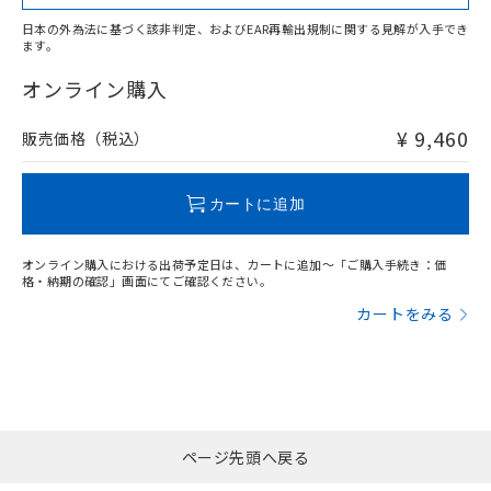
日本の外為法に基づく該非判定、およびEAR再輸出規制に関する見解が入手でき
ます。
"対応済み"や非含有の記載がされた商品であっても、流通
在庫等で未対応品が混在する可能性があります。
オンライン購入
非含有品が必要な際は、弊社営業部門もしくは販売店へお
問い合わせください。
¥ 9,460
販売価格（税込）
この製品のRoHS/REACH対応状況ページへ
カートに追加
オンライン購入における出荷予定日は、カートに追加～「ご購入手続き：価
格・納期の確認」画面にてご確認ください。
カートをみる
ページ先頭へ戻る