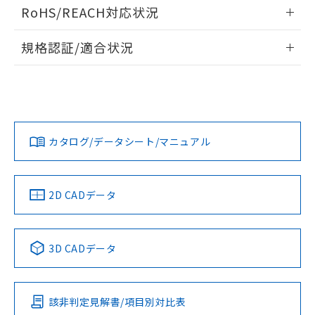
ログイン/会員登録いただくと、CADデータをダウンロー
RoHS/REACH対応状況
ドすることができます。
情報更新：2026/7/29
A: 20mm以上、B: 15mm以上
規格認証/適合状況
ログイン/会員登録
EU RoHS
注意事項・凡例
UL認証
CSA認証
CEマーキング
L: 0mm以上、φd: 8mm以上、D: 0mm以上、m: 4.5mm以
上、n: 12mm以上
Yes
Yes
Yes
金属埋め込み
対応状況
対応予定月
※1
※2
ダウンロードデータをご利用いただく前に、以下を必ずお読
みください。
カタログ/データシート/マニュアル
対応済み
ソフトウェアの使用条件
LR型式承認
DNV型式承認
BV型式承認
KR型式承
タイムチャート
（イギリス
（ノルウェー
（フランス
（韓国
船舶規格）
船舶規格）
船舶規格）
船舶規格
中国 RoHS
注意事項・凡例
2D CADデータ
No
No
No
No
l: 0mm以上、φd: 8mm以上、D: 0mm以上、m: 4.5mm以
上、n: 12mm以上
中国 RoHS表
※1 ※2
検出領域
3D CADデータ
この製品の規格認証/適合状況ページへ
Pb
Hg
Cd
Cr(VI)
その他の認証はこちらのページからご検索ください
該非判定見解書/項目別対比表
X
O
O
O