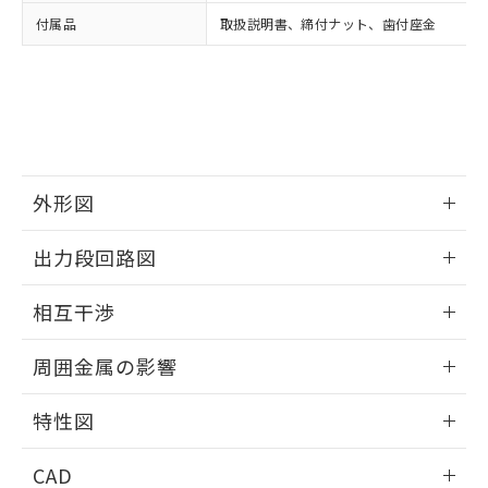
い合わせください。
お客様が当ウェブサイト上で当社にご
付属品
取扱説明書、締付ナット、歯付座金
※3 非含有証明書ダウンロード
登録された部品リストについて、当社
および当社の共同利用者が、当社の製
下記の非含有証明書をダウンロードするこ
品・サービスに関するお客様との取
とができます。
合意する
キャンセル
引・商談に必要な範囲で利用すること
をご了承ください。
EU RoHS指令（10物質）の非含有証明書
※当社の共同利用者とは、
"個人情報
51物質の非含有証明書（当社基準）
の共同利用に関して"
の「1.共同利
※本証明書は発行日時点で非含有を証明す
外形図
用者の範囲」に記載されている法人を
るもので、過去に遡って非含有を証明する
指します。
ものではありません。
情報更新：2025/09/04
出力段回路図
また、RoHS指令のフタル酸エステル類４
物質の対応では、対応完了までの期間は出
外形図
情報更新：2025/09/04
荷製品に未対応品が混在することから備考
相互干渉
欄に対応日を記載しておりました。
出力段回路図
情報更新：2025/09/04
既に当社にて対応品への在庫切替を完了
周囲金属の影響
していることから、特段のことがない限
り、2022年1月12日より割愛しておりま
相互干渉
情報更新：2025/09/04
特性図
す。
周囲金属の影響
情報更新：2025/09/04
CAD