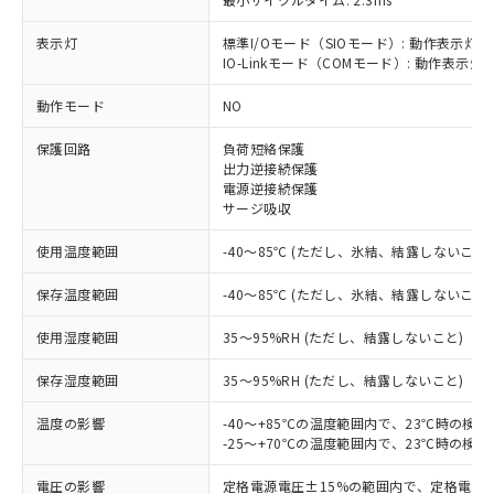
表示灯
標準I/Oモード（SIOモード）: 動作表示灯(
IO-Linkモード（COMモード）: 動作表示灯(
動作モード
NO
※1 対応状況
保護回路
負荷短絡保護
対応済み：EU RoHS指令（10物質）の
出力逆接続保護
非含有に対応した製品が提供可能な商品で
電源逆接続保護
す。
サージ吸収
対応予定：EU RoHS指令（10物質）の非含
ご利用条件
使用温度範囲
-40～85℃ (ただし、氷結、結露しないこと)
有に対応した製品に切り替える予定のある
商品です。
保存温度範囲
-40～85℃ (ただし、氷結、結露しないこと)
対応予定なし：EU RoHS指令（10物質）の
以下の条件をお読みいただき、同意のうえ
非含有に非対応の商品で、対応品を出す予
使用湿度範囲
35～95%RH (ただし、結露しないこと)
ご利用ください。
定はありません。
調査・確認中：EU RoHS指令（10物質）の
本サービスは、当社制御機器事業取扱
保存湿度範囲
35～95%RH (ただし、結露しないこと)
※1 中国RoHS○×表
非含有の対応状況を調査中または確認中の
商品の当社在庫状況および標準価格
商品です。
温度の影響
-40～+85℃の温度範囲内で、23℃時の検
(税抜)を提供させていただくもので
「○」：最大均質材料含有率が中国RoHSの
非該当品：ライセンス料など無形物で、有
-25～+70℃の温度範囲内で、23℃時の検
す。
基準値以下であることを示します。
害物質有無と関係のない商品です。
当社制御機器事業取扱商品の中には、
「×」：最大均質材料含有率が中国RoHSの
仕入先様の事情により、非含有部品として
電圧の影響
定格電源電圧±15%の範囲内で、定格電源