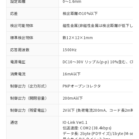
設定距離
0～1.6mm
応差
検出距離の10%以下
検出可能物体
磁性金属(非磁性金属は検出距離が低下します
標準検出物体
鉄12×12×1mm
応答周波数
1500Hz
電源電圧
DC10～30V リップル(p-p) 10%含む、Class
消費電流
16mA以下
制御出力（出力形式）
PNPオープンコレクタ
制御出力（開閉容量）
200mA以下
制御出力（残留電圧）
2V以下 (負荷電流200mA、コード長2m時)
通信
IO-Link Ver1.1
伝送速度: COM2 (38.4kbps)
データ長: 2byte (PDサイズ)/1byte (M-seque
最小サイクルタイム: 2.3ms