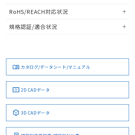
検出物体の大きさと材質による影響
ログイン/会員登録いただくと、CADデータをダウンロー
RoHS/REACH対応状況
ドすることができます。
情報更新：2026/7/29
A: 30mm以上、B: 20mm以上
規格認証/適合状況
ログイン/会員登録
EU RoHS
注意事項・凡例
UL認証
CSA認証
CEマーキング
L: 0mm以上、φd: 12mm以上、D: 0mm以上、m: 8mm以
上、n: 18mm以上
Yes
Yes
Yes
金属埋め込み
対応状況
対応予定月
※1
※2
ダウンロードデータをご利用いただく前に、以下を必ずお読
みください。
カタログ/データシート/マニュアル
対応済み
ソフトウェアの使用条件
LR型式承認
DNV型式承認
BV型式承認
KR型式承
タイムチャート
（イギリス
（ノルウェー
（フランス
（韓国
船舶規格）
船舶規格）
船舶規格）
船舶規格
中国 RoHS
注意事項・凡例
2D CADデータ
No
No
No
No
l: 0mm以上、φd: 12mm以上、D: 0mm以上、m: 8mm以
上、n: 18mm以上
中国 RoHS表
※1 ※2
検出領域
3D CADデータ
この製品の規格認証/適合状況ページへ
Pb
Hg
Cd
Cr(VI)
その他の認証はこちらのページからご検索ください