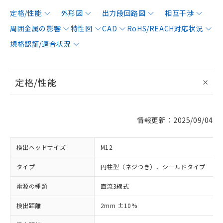
定格/性能
外形図
出力段回路図
相互干渉
周囲金属の影響
特性図
CAD
RoHS/REACH対応状況
規格認証/適合状況
定格/性能
情報更新：2025/09/04
検出ヘッドサイズ
M12
タイプ
円柱型（ネジつき）、シールドタイプ
電源の種類
直流3線式
検出距離
2mm ±10%