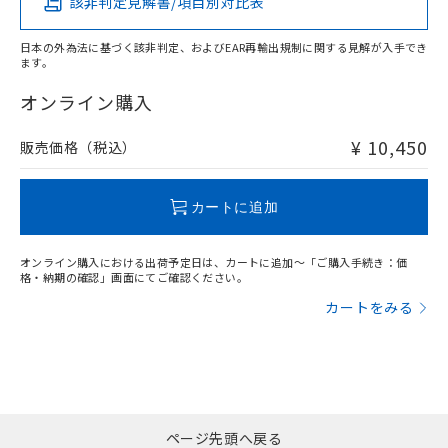
該非判定見解書/項目別対比表
X
O
O
O
日本の外為法に基づく該非判定、およびEAR再輸出規制に関する見解が入手でき
ます。
"対応済み"や非含有の記載がされた商品であっても、流通
在庫等で未対応品が混在する可能性があります。
オンライン購入
非含有品が必要な際は、弊社営業部門もしくは販売店へお
問い合わせください。
¥ 10,450
販売価格（税込）
この製品のRoHS/REACH対応状況ページへ
カートに追加
オンライン購入における出荷予定日は、カートに追加～「ご購入手続き：価
格・納期の確認」画面にてご確認ください。
カートをみる
ページ先頭へ戻る