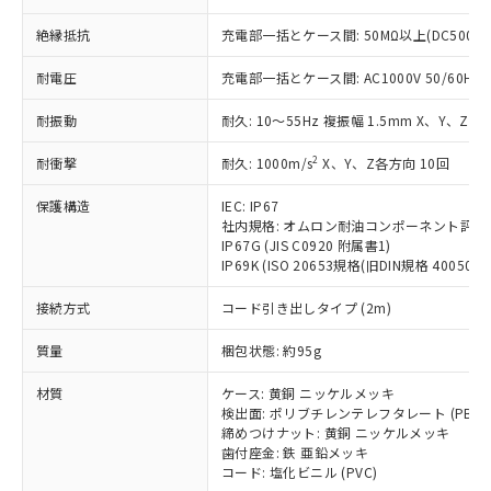
本サービスの対象外となる商品もある
基準値を超えていることを示します。
いたものが、含有品と判明した場合などや
当社は、これら貴社製品のうち、外国
ことをご了承ください。
「－」：未確認です。当社販売部門へお問
絶縁抵抗
充電部一括とケース間: 50MΩ以上(DC500V
むを得ず変更することがあります。
為替および外国貿易法に定める商品
在庫状況および標準価格照会結果は、
い合わせください。
（以下｢規制貨物等」という）を輸出
記載している更新日時点での社内デー
耐電圧
充電部一括とケース間: AC1000V 50/60Hz 1
*EU RoHS指令（10物質）：
または国外への提供する場合は、日本
記
タに基づき作成されるものであり、閲
説明
鉛(Pb) 1000ppm以下、 水銀(Hg) 1000ppm以下、 カド
*中国RoHS10物質の基準値 (GB/T26572)：
国政府の輸出許可(または役務取引許
号
覧された時点での実際の在庫および標
ミウム(Cd) 100ppm以下、
Pb(鉛) :1000ppm、 Hg(水銀) : 1000ppm、 Cd(カドミウ
耐振動
耐久: 10～55Hz 複振幅 1.5mm X、Y、Z各
可)を取得するなどの必要な手続きを
六価クロム(Cr(Ⅵ)) 1000ppm以下、ポリ臭化ビフェニル
ム) : 100ppm、
準価格とは異なる場合があることをご
類(PBB) 1000ppm以下、ポリ臭化ジフェニルエーテル類
Cr(Ⅵ)(六価クロム) : 1000ppm、 PBBs(ポリ臭化ビフェ
とります。
了承ください。
2
耐衝撃
耐久: 1000m/s
X、Y、Z各方向 10回
(PBDE) 1000ppm以下、フタル酸ビス(2-エチルヘキシ
○
一定数以上の在庫あり
ニル類) : 1000ppm、 PBDEs(ポリ臭化ジフェニルエーテ
当社は規制貨物を破棄する場合は、完
ル) (DEHP)(別名：DOP) 1000ppm以下、フタル酸ブチ
正式な納期状況および標準価格はお客
ル類) : 1000ppm、
ルベンジル（BBP） 1000ppm以下、フタル酸ジブチル
全に破砕するなど、違法に輸出されな
DBP(フタル酸ジブチル) : 1000ppm、 DIBP(フタル酸ジ
保護構造
IEC: IP67
様のお取引先、またはお客様担当のオ
（DBP） 1000ppm以下、フタル酸ジイソブチル
イソブチル) : 1000ppm、 BBP(フタル酸ブチルベンジ
△
一定数には満たないが在庫あり
いよう必要な手段を講じます。
社内規格: オムロン耐油コンポーネント評価
ムロン制御機器販売店・当社販売員に
(DIBP) 1000ppm以下
ル) : 1000ppm、
IP67G (JIS C0920 附属書1)
当社は貴社製品を、核兵器、ミサイ
但し、RoHS指令で産業用監視および制御機器に対する
DEHP(フタル酸ビス(2-エチルヘキシル)) : 1000ppm
ご相談ください。
適用除外項目は除く。
IP69K (ISO 20653規格(旧DIN規格 40050 PA
ル、化学兵器、生物兵器またはその他
－
在庫なし(最新の在庫状況につ
オムロン制御機器販売店や当社販売拠
フタル酸エステル類の４物質については閾値を超える意
武器並びにこれらの製造装置等に一切
いては、お客様のお取引先、ま
図的な使用がないことを確認しています。
点は「
販売ネットワーク
」をご確認
接続方式
コード引き出しタイプ (2m)
※2 環境保護使用期限
使用いたしません。
たはお客様担当のオムロン制御
ください。
当社は、貴社製品を第三者に販売する
機器販売店・当社販売員にご確
在庫状況および標準価格結果を当社の
質量
梱包状態: 約95g
※2 対応予定月
「ｅ」：有害物質（10物質）のすべてが基
場合は、上記1、2および3の内容を当
認ください)
事前の承諾なく第三者に漏洩または開
準値以下であることを示します。
該第三者に通知します。また当社は、
示しないようお願いします。
材質
ケース: 黄銅 ニッケルメッキ
部品在庫の切り替え状況などにより、予定
「10」：通常の使用状況下において有害物
販売先および販売に係わる関係者が違
検出面: ポリブチレンテレフタレート (PBT)
マイパーツ機能（部品リスト作成サー
空
受注生産機種、また在庫状況の
月が前後することがあります。
質が外部に漏えいし、環境に深刻な影響を
法に輸出するおそれがある場合は、取
締めつけナット: 黄銅 ニッケルメッキ
ビス）をご利用いただくには、I-Web
白
情報を公開していない機種
及ぼさない年数を意味します。
歯付座金: 鉄 亜鉛メッキ
り引きをいたしません。
メンバーズにご登録されている必要が
コード: 塩化ビニル (PVC)
「－」：未確認です。当社販売部門へお問
あります。