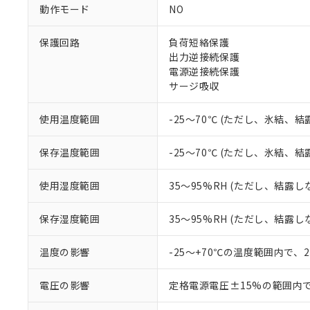
ご利用条件
動作モード
NO
非該当品：ライセ
※1 中国RoHS
仕入先様の事情に
保護回路
負荷短絡保護
があります。
以下の条件をお読
「○」：最大均質
出力逆接続保護
「×」：最大均質
電源逆接続保護
本サービスは
当社は、これ
*EU RoHS指令（10物
「－」：未確認で
鉛(Pb) 1000ppm以下、
サージ吸収
くものです。
う）を輸出ま
記
説明
六価クロム(Cr(Ⅵ)) 1
当社制御機器
などの必要な
フタル酸ビス(2-エチルヘ
号
*中国RoHS10物質の基準値 
ル（DBP） 1000ppm
在庫状況およ
当社は規制貨
使用温度範囲
-25～70℃ (ただし、氷結、
Pb(鉛) :1000ppm、 Hg
但し、RoHS指令で産
のであり、閲
ます。
Cr(Ⅵ)(六価クロム) : 
フタル酸エステル類の４
○
一定数以
DBP(フタル酸ジブチル) :
い。
当社は貴社製
保存温度範囲
-25～70℃ (ただし、氷結、
DEHP(フタル酸ビス(2-エ
正式な納期状
置等に一切使
当社販売員に
※2 対応予定月
△
一定数に
当社は、貴社
使用湿度範囲
35～95%RH (ただし、結露し
オムロン制御
また当社は、
※2 環境保護使
在庫状況およ
部品在庫の切り替
たしません。
－
在庫なし
す。
保存湿度範囲
35～95%RH (ただし、結露し
「ｅ」：有害物質
機器販売
マイパーツ機
「10」：通常の
ている必要が
味します。
温度の影響
-25～+70℃の温度範囲内で、
空
受注生産
お客様が当ウ
※3 非含有証明
「－」：未確認で
白
が、当社の製
電圧の影響
定格電源電圧±15%の範囲内
さい。
下記の非含有証明
※当社の共同