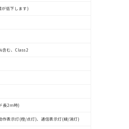
離が低下します)
0%含む、Class2
ド長2m時)
 RoHS指令（10物質）の非含有に対応した製品が提供可能な商品です
oHS指令（10物質）の非含有に対応した製品に切り替える予定のある
 動作表示灯(橙/点灯)、通信表示灯(緑/消灯)
 RoHS指令（10物質）の非含有に非対応の商品で、対応品を出す予
 RoHS指令（10物質）の非含有の対応状況を調査中または確認中の