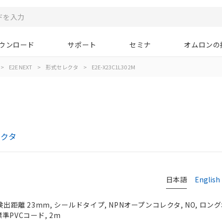
ウンロード
サポート
セミナ
オムロンの
>
E2E NEXT
>
形式セレクタ
>
E2E-X23C1L30 2M
レクタ
日本語
English
検出距離 23mm, シールドタイプ, NPNオープンコレクタ, NO, ロングボ
準PVCコード, 2m