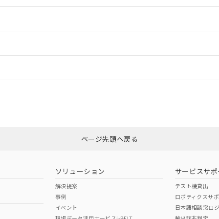
情報更新：2
ードすることができます。
情報更新：
ログイン/会員登録
CCC認証
電波法
上、n: 100mm以上
みください。
N/A
N/A
非含有証明書
※3
ページ先頭へ戻る
ダウンロードはこちら
型式承認
NK型式承認
ABS型式承認
韓国
（日本
（アメリカ
ソリューション
サービスサポ
舶規格）
船舶規格）
船舶規格）
解決提案
テスト機貸出
事例
ロボティクスサ
No
No
イベント
日本語相談窓口
上、n: 100mm以上
現場データ活用サービスi-BELT
輸出該非判定