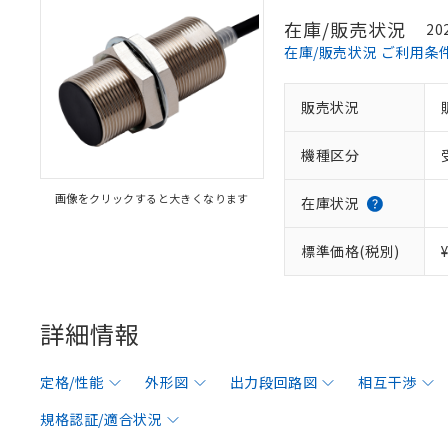
在庫/販売状況
20
在庫/販売状況 ご利用条
販売状況
機種区分
画像をクリックすると大きくなります
在庫状況
標準価格(税別)
詳細情報
定格/性能
外形図
出力段回路図
相互干渉
規格認証/適合状況