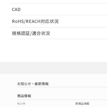
周囲金属の影響
CAD
検出物体の大きさと材質による影響
ログイン/会員登録いただくと、CADデータをダウンロ
RoHS/REACH対応状況
規格認証/適合状況
EU RoHS
注意事項・凡例
A: 150mm以上、B: 90mm以上
UL認証
CSA認証
CEマーキング
L: 2mm以上、φd: 100mm以上、D: 2mm以上、m: 69mm以
ダウンロードデータをご利用いただく前に、以下を必ずお読
Yes
Yes
Yes
対応状況
対応予定月
※1
※2
金属埋め込み
ソフトウェアの使用条件
対応済み
LR型式承認
DNV型式承認
BV型式承認
KR
（イギリス
（ノルウェー
（フランス
（
お知らせ・最新情報
中国 RoHS
注意事項・凡例
船舶規格）
船舶規格）
船舶規格）
船
商品情報
No
No
No
No
中国 RoHS表
※1 ※2
センサ
新商品情報
l: 9mm以上、φd: 100mm以上、D: 9mm以上、m: 69mm以
検出領域