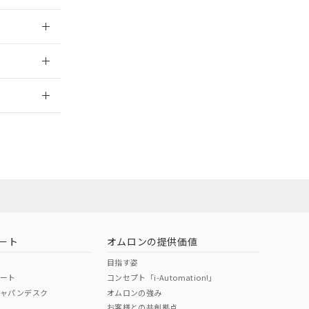
025/09/04
2026/7/29
ート
オムロンの提供価値
目指す姿
ポート
コンセプト「i-Automation!」
ジャパンデスク
オムロンの強み
お客様との共創拠点