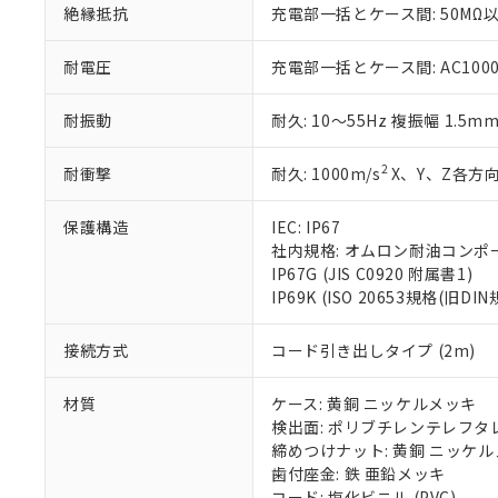
絶縁抵抗
充電部一括とケース間: 50MΩ以
いる法人を指
EU RoHS指令（
51物質の非含有証
※本証明書は発行
耐電圧
充電部一括とケース間: AC1000V 
また、RoHS指
混在することから
耐振動
耐久: 10～55Hz 複振幅 1.5m
既に当社にて対応
り割愛しておりま
2
耐衝撃
耐久: 1000m/s
X、Y、Z各方向
保護構造
IEC: IP67
社内規格: オムロン耐油コンポ
IP67G (JIS C0920 附属書1)
IP69K (ISO 20653規格(旧DIN
接続方式
コード引き出しタイプ (2m)
材質
ケース: 黄銅 ニッケルメッキ
検出面: ポリブチレンテレフタレー
締めつけナット: 黄銅 ニッケ
歯付座金: 鉄 亜鉛メッキ
コード: 塩化ビニル (PVC)