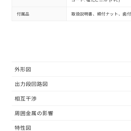
付属品
取扱説明書、締付ナット、歯
外形図
出力段回路図
外形図
相互干渉
出力段回路図
周囲金属の影響
相互干渉
特性図