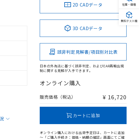
2D CADデータ
在庫・価格
無料テスト機
3D CADデータ
該非判定見解書/項目別対比表
日本の外為法に基づく該非判定、およびEAR再輸出規
制に関する見解が入手できます。
オンライン購入
¥ 16,720
販売価格（税込）
カートに追加
状況
オンライン購入における出荷予定日は、カートに追加
～「ご購入手続き：価格・納期の確認」画面にてご確