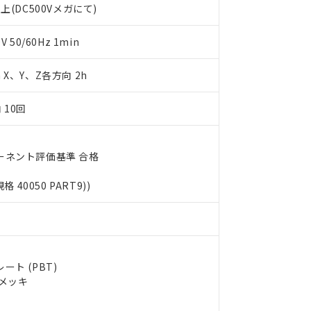
上(DC500Vメガにて)
します。
10物質）の非含有証明書
明書（当社基準）
日時点で非含有を証明するもので、過去に遡って非含有を証明するも
50/60Hz 1min
令のフタル酸エステル類４物質の対応では、対応完了までの期間は出
備考欄に対応日を記載しておりました。
m X、Y、Z各方向 2h
品への在庫切替を完了していることから、特段のことがない限り、20
す。
 10回
ーネント評価基準 合格
規格 40050 PART9))
ト (PBT)
ルメッキ