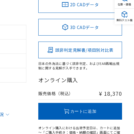
2D CADデータ
在庫・価格
無料テスト機
3D CADデータ
該非判定見解書/項目別対比表
日本の外為法に基づく該非判定、およびEAR再輸出規
制に関する見解が入手できます。
オンライン購入
¥ 18,370
販売価格（税込）
カートに追加
状況
オンライン購入における出荷予定日は、カートに追加
～「ご購入手続き：価格・納期の確認」画面にてご確