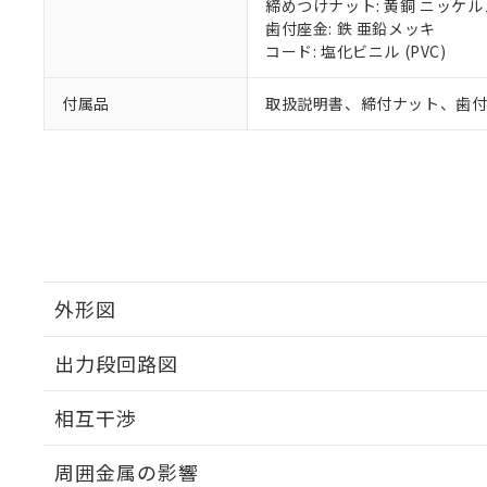
締めつけナット: 黄銅 ニッケ
歯付座金: 鉄 亜鉛メッキ
コード: 塩化ビニル (PVC)
付属品
取扱説明書、締付ナット、歯
外形図
出力段回路図
外形図
相互干渉
出力段回路図
周囲金属の影響