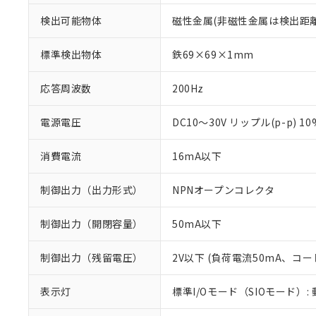
検出可能物体
磁性金属(非磁性金属は検出距
標準検出物体
鉄69×69×1mm
応答周波数
200Hz
電源電圧
DC10～30V リップル(p-p) 1
消費電流
16mA以下
制御出力（出力形式）
NPNオープンコレクタ
制御出力（開閉容量）
50mA以下
※1 対応状況
制御出力（残留電圧）
2V以下 (負荷電流50mA、コー
対応済み：EU
表示灯
標準I/Oモード（SIOモード）:
対応予定：EU R