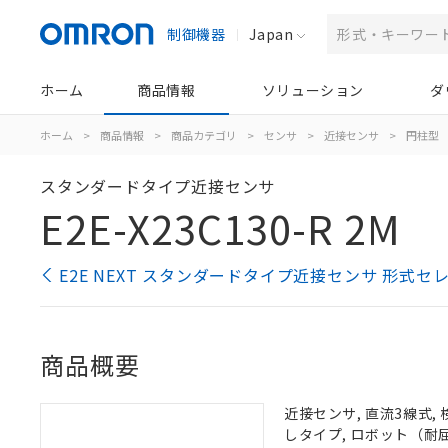
制御機器
Japan
ホーム
商品情報
ソリューション
ダ
ホーム
>
商品情報
>
商品カテゴリ
>
センサ
>
近接センサ
>
円柱型
スタンダードタイプ近接センサ
E2E-X23C130-R 2M
E2E NEXT スタンダードタイプ近接センサ 形式セ
商品概要
近接センサ, 直流3線式, 
しタイプ, ロボット（耐屈