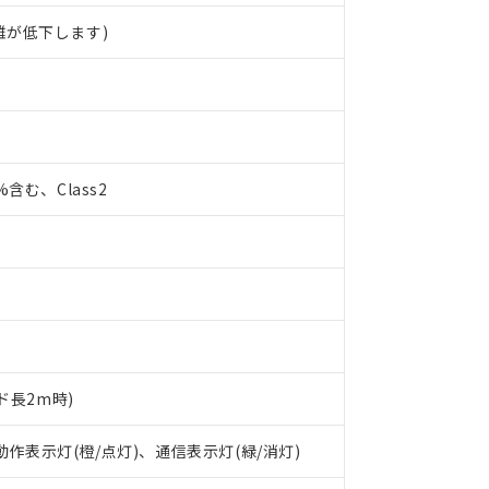
離が低下します)
0%含む、Class2
ド長2m時)
 RoHS指令（10物質）の非含有に対応した製品が提供可能な商品です
 動作表示灯(橙/点灯)、通信表示灯(緑/消灯)
oHS指令（10物質）の非含有に対応した製品に切り替える予定のある