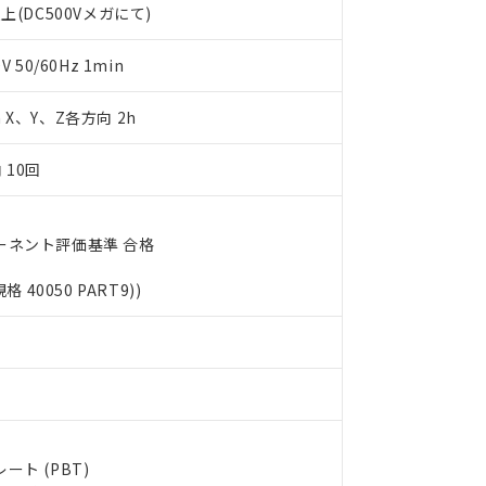
上(DC500Vメガにて)
利用者とは、
"個人情報の共同利用に関して"
の「1.共同利用者の
します。
10物質）の非含有証明書
明書（当社基準）
50/60Hz 1min
日時点で非含有を証明するもので、過去に遡って非含有を証明するも
令のフタル酸エステル類４物質の対応では、対応完了までの期間は出
m X、Y、Z各方向 2h
備考欄に対応日を記載しておりました。
品への在庫切替を完了していることから、特段のことがない限り、20
 10回
す。
ーネント評価基準 合格
規格 40050 PART9))
ト (PBT)