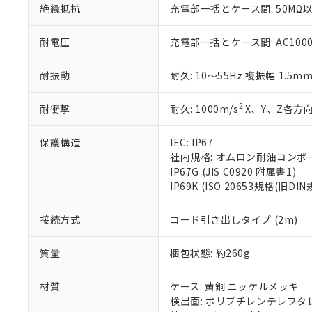
絶縁抵抗
充電部一括とケース間: 50MΩ以
※当社の共同
いる法人を指
EU RoHS指令（
51物質の非含有証
耐電圧
充電部一括とケース間: AC1000V 
※本証明書は発行
また、RoHS指
耐振動
耐久: 10～55Hz 複振幅 1.5m
混在することから
既に当社にて対応
2
耐衝撃
耐久: 1000m/s
X、Y、Z各方向
り割愛しておりま
保護構造
IEC: IP67
社内規格: オムロン耐油コンポ
IP67G (JIS C0920 附属書1)
IP69K (ISO 20653規格(旧DIN
接続方式
コード引き出しタイプ (2m)
質量
梱包状態: 約260g
材質
ケース: 黄銅 ニッケルメッキ
検出面: ポリブチレンテレフタレー