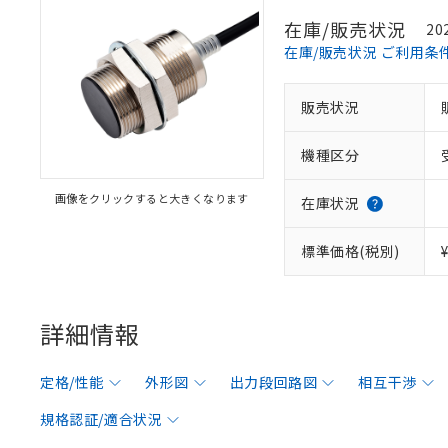
在庫/販売状況
20
在庫/販売状況 ご利用条
販売状況
機種区分
画像をクリックすると大きくなります
在庫状況
標準価格(税別)
詳細情報
定格/性能
外形図
出力段回路図
相互干渉
規格認証/適合状況