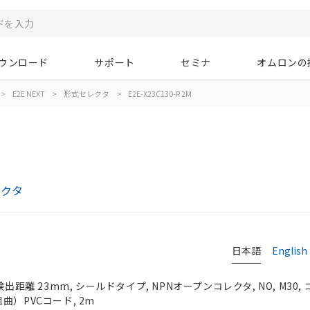
ウンロード
サポート
セミナ
オムロンの
>
E2E NEXT
>
形式セレクタ
>
E2E-X23C130-R 2M
レクタ
日本語
English
検出距離 23mm, シールドタイプ, NPNオープンコレクタ, NO, M30
曲）PVCコード, 2m