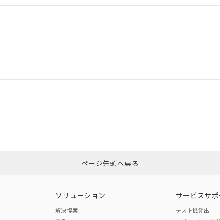
情報更新：2
情報更新：2
ードすることができます。
情報更新：
ログイン/会員登録
CCC認証
電波法
上、n: 100mm以上
みください。
N/A
N/A
非含有証明書
※3
ページ先頭へ戻る
ダウンロードはこちら
型式承認
NK型式承認
ABS型式承認
韓国
（日本
（アメリカ
ソリューション
サービスサポ
舶規格）
船舶規格）
船舶規格）
解決提案
テスト機貸出