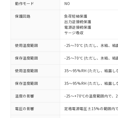
対応予定なし：EU
動作モード
NO
調査・確認中：EU
ご利用条件
非該当品：ライセ
※1 中国RoHS
保護回路
負荷短絡保護
仕入先様の事情に
出力逆接続保護
があります。
以下の条件をお読
「○」：最大均質
電源逆接続保護
「×」：最大均質
サージ吸収
本サービスは
当社は、これ
*EU RoHS指令（10物
「－」：未確認で
鉛(Pb) 1000ppm以下、
くものです。
う）を輸出ま
記
説明
六価クロム(Cr(Ⅵ)) 1
当社制御機器
などの必要な
使用温度範囲
-25～70℃ (ただし、氷結、
フタル酸ビス(2-エチルヘ
号
*中国RoHS10物質の基準値 
ル（DBP） 1000ppm
在庫状況およ
当社は規制貨
Pb(鉛) :1000ppm、 Hg
但し、RoHS指令で産
のであり、閲
ます。
Cr(Ⅵ)(六価クロム) : 
フタル酸エステル類の４
保存温度範囲
-25～70℃ (ただし、氷結、
○
一定数以
DBP(フタル酸ジブチル) :
い。
当社は貴社製
DEHP(フタル酸ビス(2-エ
正式な納期状
置等に一切使
使用湿度範囲
35～95%RH (ただし、結露し
当社販売員に
※2 対応予定月
△
一定数に
当社は、貴社
オムロン制御
また当社は、
※2 環境保護使
保存湿度範囲
35～95%RH (ただし、結露し
在庫状況およ
部品在庫の切り替
たしません。
－
在庫なし
す。
「ｅ」：有害物質
機器販売
マイパーツ機
温度の影響
-25～+70℃の温度範囲内で、
「10」：通常の
ている必要が
味します。
空
受注生産
お客様が当ウ
※3 非含有証明
「－」：未確認で
電圧の影響
定格電源電圧±15%の範囲内
白
が、当社の製
さい。
下記の非含有証明