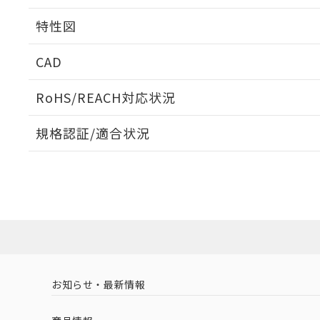
相互干渉
特性図
周囲金属の影響
CAD
検出物体の大きさと材質による影響
ログイン/会員登録いただくと、CADデータをダウンロ
RoHS/REACH対応状況
規格認証/適合状況
EU RoHS
注意事項・凡例
A: 150mm以上、B: 90mm以上
UL認証
CSA認証
CEマーキング
L: 2mm以上、φd: 100mm以上、D: 2mm以上、m: 69mm以
ダウンロードデータをご利用いただく前に、以下を必ずお読
Yes
Yes
Yes
対応状況
対応予定月
※1
※2
金属埋め込み
ソフトウェアの使用条件
対応済み
LR型式承認
DNV型式承認
BV型式承認
KR
（イギリス
（ノルウェー
（フランス
（
お知らせ・最新情報
中国 RoHS
注意事項・凡例
船舶規格）
船舶規格）
船舶規格）
船