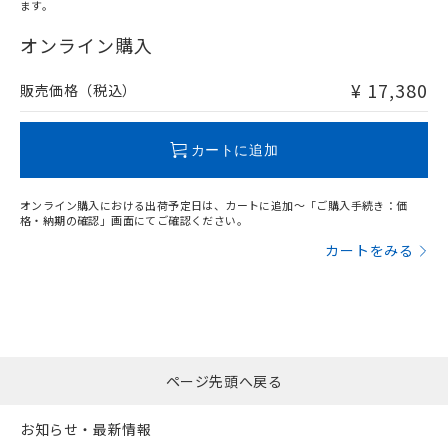
ます。
"対応済み"や非含有の記載がされた商品であっても、流通
在庫等で未対応品が混在する可能性があります。
オンライン購入
非含有品が必要な際は、弊社営業部門もしくは販売店へお
問い合わせください。
¥ 17,380
販売価格（税込）
この製品のRoHS/REACH対応状況ページへ
カートに追加
オンライン購入における出荷予定日は、カートに追加～「ご購入手続き：価
格・納期の確認」画面にてご確認ください。
カートをみる
ページ先頭へ戻る
お知らせ・最新情報