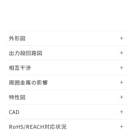
※3 非含有証明書ダウンロード
登録された部品リストについて、当社
および当社の共同利用者が、当社の製
下記の非含有証明書をダウンロードするこ
品・サービスに関するお客様との取
とができます。
合意する
キャンセル
引・商談に必要な範囲で利用すること
をご了承ください。
EU RoHS指令（10物質）の非含有証明書
※当社の共同利用者とは、
"個人情報
外形図
51物質の非含有証明書（当社基準）
の共同利用に関して"
の「1.共同利
※本証明書は発行日時点で非含有を証明す
用者の範囲」に記載されている法人を
情報更新：2025/09/04
るもので、過去に遡って非含有を証明する
出力段回路図
指します。
ものではありません。
外形図
また、RoHS指令のフタル酸エステル類４
情報更新：2025/09/04
相互干渉
物質の対応では、対応完了までの期間は出
荷製品に未対応品が混在することから備考
出力段回路図
情報更新：2025/09/04
欄に対応日を記載しておりました。
周囲金属の影響
既に当社にて対応品への在庫切替を完了
相互干渉
していることから、特段のことがない限
情報更新：2025/09/04
特性図
り、2022年1月12日より割愛しておりま
す。
周囲金属の影響
情報更新：2025/09/04
CAD
検出物体の大きさと材質による影響
ログイン/会員登録いただくと、CADデータをダウンロー
RoHS/REACH対応状況
ドすることができます。