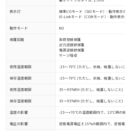
表示灯
標準I/Oモード（SIOモード）: 動作表示灯(
IO-Linkモード（COMモード）: 動作表示灯(
※1 対応状況
動作モード
NO
対応済み：EU RoHS指令（10物質）の
保護回路
負荷短絡保護
非含有に対応した製品が提供可能な商品で
出力逆接続保護
す。
電源逆接続保護
対応予定：EU RoHS指令（10物質）の非含
サージ吸収
ご利用条件
有に対応した製品に切り替える予定のある
商品です。
使用温度範囲
-25～70℃ (ただし、氷結、結露しないこと)
対応予定なし：EU RoHS指令（10物質）の
以下の条件をお読みいただき、同意のうえ
非含有に非対応の商品で、対応品を出す予
保存温度範囲
-25～70℃ (ただし、氷結、結露しないこと)
ご利用ください。
定はありません。
調査・確認中：EU RoHS指令（10物質）の
使用湿度範囲
35～95%RH (ただし、結露しないこと)
本サービスは、当社制御機器事業取扱
※1 中国RoHS○×表
非含有の対応状況を調査中または確認中の
商品の当社在庫状況および標準価格
保存湿度範囲
35～95%RH (ただし、結露しないこと)
商品です。
(税抜)を提供させていただくもので
「○」：最大均質材料含有率が中国RoHSの
非該当品：ライセンス料など無形物で、有
す。
温度の影響
-25～+70℃の温度範囲内で、23℃時の検
基準値以下であることを示します。
害物質有無と関係のない商品です。
当社制御機器事業取扱商品の中には、
「×」：最大均質材料含有率が中国RoHSの
仕入先様の事情により、非含有部品として
本サービスの対象外となる商品もある
電圧の影響
定格電源電圧±15%の範囲内で、定格電源
基準値を超えていることを示します。
いたものが、含有品と判明した場合などや
当社は、これら貴社製品のうち、外国
ことをご了承ください。