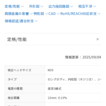
定格/性能
外形図
出力段回路図
相互干渉
周囲金属の影響
特性図
CAD
RoHS/REACH対応状況
規格認証/適合状況
定格/性能
情報更新：2025/09/04
検出ヘッドサイズ
M30
タイプ
ロングボディ、円柱型（ネジつき）、シー
電源の種類
直流3線式
検出距離
23mm ±10%