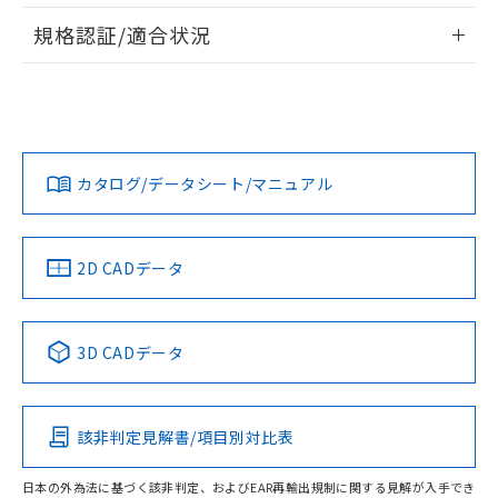
情報更新：2026/7/29
A: 150mm以上、B: 90mm以上
規格認証/適合状況
ログイン/会員登録
EU RoHS
注意事項・凡例
UL認証
CSA認証
CEマーキング
L: 2mm以上、φd: 100mm以上、D: 2mm以上、m: 69mm以
上、n: 100mm以上
Yes
Yes
Yes
金属埋め込み
対応状況
対応予定月
※1
※2
ダウンロードデータをご利用いただく前に、以下を必ずお読
みください。
カタログ/データシート/マニュアル
対応済み
ソフトウェアの使用条件
LR型式承認
DNV型式承認
BV型式承認
KR型式承
タイムチャート
（イギリス
（ノルウェー
（フランス
（韓国
船舶規格）
船舶規格）
船舶規格）
船舶規格
中国 RoHS
注意事項・凡例
2D CADデータ
No
No
No
No
l: 9mm以上、φd: 100mm以上、D: 9mm以上、m: 69mm以
上、n: 100mm以上
中国 RoHS表
※1 ※2
3D CADデータ
検出領域
この製品の規格認証/適合状況ページへ
Pb
Hg
Cd
Cr(VI)
その他の認証はこちらのページからご検索ください
該非判定見解書/項目別対比表
X
O
O
O
日本の外為法に基づく該非判定、およびEAR再輸出規制に関する見解が入手でき