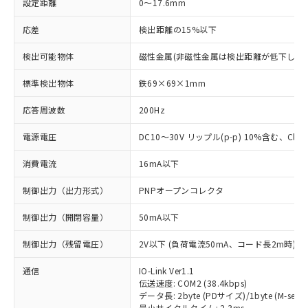
設定距離
0～17.6mm
応差
検出距離の15%以下
検出可能物体
磁性金属(非磁性金属は検出距離が低下します
標準検出物体
鉄69×69×1mm
応答周波数
200Hz
電源電圧
DC10～30V リップル(p-p) 10%含む、Class
消費電流
16mA以下
制御出力（出力形式）
PNPオープンコレクタ
制御出力（開閉容量）
50mA以下
制御出力（残留電圧）
2V以下 (負荷電流50mA、コード長2m時)
通信
IO-Link Ver1.1
伝送速度: COM2 (38.4kbps)
データ長: 2byte (PDサイズ)/1byte (M-seque
最小サイクルタイム: 2.3ms