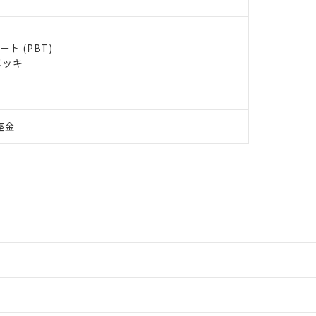
ト (PBT)
メッキ
座金
情報更新：2