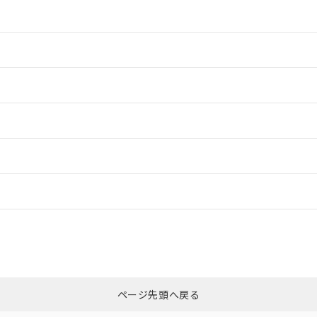
情報更新：2
情報更新：2
情報更新：2
情報更新：2
ードすることができます。
情報更新：
ログイン/会員登録
CCC認証
電波法
上、n: 100mm以上
みください。
N/A
N/A
非含有証明書
※3
ページ先頭へ戻る
ダウンロードはこちら