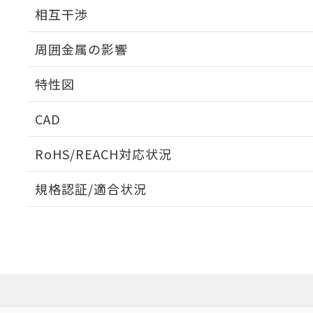
外形図
相互干渉
出力段回路図
周囲金属の影響
相互干渉
特性図
周囲金属の影響
CAD
検出物体の大きさと材質による影響
ログイン/会員登録いただくと、CADデータをダウンロ
RoHS/REACH対応状況
規格認証/適合状況
EU RoHS
注意事項・凡例
A: 150mm以上、B: 90mm以上
UL認証
CSA認証
CEマーキング
L: 2mm以上、φd: 100mm以上、D: 2mm以上、m: 69mm以
ダウンロードデータをご利用いただく前に、以下を必ずお読
Yes
Yes
Yes
対応状況
対応予定月
※1
※2
金属埋め込み
ソフトウェアの使用条件
対応済み