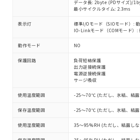
対応済み：EU
データ長: 2byte (PDサイズ)/1byt
対応予定：EU R
最小サイクルタイム: 2.3ms
対応予定なし：EU
調査・確認中：EU
ご利用条件
表示灯
標準I/Oモード（SIOモード）: 
非該当品：ライセ
IO-Linkモード（COMモード）
※1 中国RoHS
仕入先様の事情に
があります。
以下の条件をお読
「○」：最大均質
動作モード
NO
「×」：最大均質
本サービスは
当社は、これ
*EU RoHS指令（10物
「－」：未確認で
鉛(Pb) 1000ppm以下、
くものです。
う）を輸出ま
保護回路
負荷短絡保護
記
説明
六価クロム(Cr(Ⅵ)) 1
当社制御機器
などの必要な
出力逆接続保護
フタル酸ビス(2-エチルヘ
号
*中国RoHS10物質の基準値 
ル（DBP） 1000ppm
在庫状況およ
当社は規制貨
電源逆接続保護
Pb(鉛) :1000ppm、 Hg
但し、RoHS指令で産
のであり、閲
ます。
サージ吸収
Cr(Ⅵ)(六価クロム) : 
フタル酸エステル類の４
○
一定数以
DBP(フタル酸ジブチル) :
い。
当社は貴社製
DEHP(フタル酸ビス(2-エ
正式な納期状
置等に一切使
使用温度範囲
-25～70℃ (ただし、氷結、結
当社販売員に
※2 対応予定月
△
一定数に
当社は、貴社
オムロン制御
また当社は、
※2 環境保護使
保存温度範囲
-25～70℃ (ただし、氷結、結
在庫状況およ
部品在庫の切り替
たしません。
－
在庫なし
す。
「ｅ」：有害物質
機器販売
使用湿度範囲
35～95%RH (ただし、結露し
マイパーツ機
「10」：通常の
ている必要が
味します。
空
受注生産
お客様が当ウ
※3 非含有証明