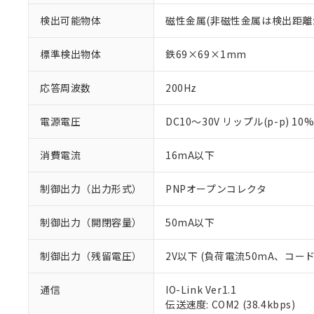
検出可能物体
磁性金属(非磁性金属は検出距離
標準検出物体
鉄69×69×1mm
応答周波数
200Hz
電源電圧
DC10～30V リップル(p-p) 10
消費電流
16mA以下
制御出力（出力形式）
PNPオープンコレクタ
制御出力（開閉容量）
50mA以下
制御出力（残留電圧）
2V以下 (負荷電流50mA、コー
※1 対応状況
通信
IO-Link Ver1.1
伝送速度: COM2 (38.4kbps)