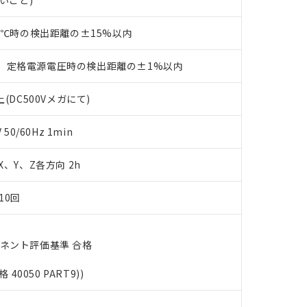
ないこと)
す。当社販売部門へお問い合わせください。
品・サービスに関するお客様との取引・商談に必要な範囲で利用す
合意する
キャンセル
書をダウンロードすることができます。
23℃時の検出距離の±15%以内
利用者とは、
"個人情報の共同利用に関して"
の「1.共同利用者の
します。
10物質）の非含有証明書
、定格電源電圧時の検出距離の±1%以内
明書（当社基準）
日時点で非含有を証明するもので、過去に遡って非含有を証明するも
令のフタル酸エステル類４物質の対応では、対応完了までの期間は出
(DC500Vメガにて)
備考欄に対応日を記載しておりました。
品への在庫切替を完了していることから、特段のことがない限り、20
0/60Hz 1min
す。
 X、Y、Z各方向 2h
10回
ーネント評価基準 合格
格 40050 PART9))