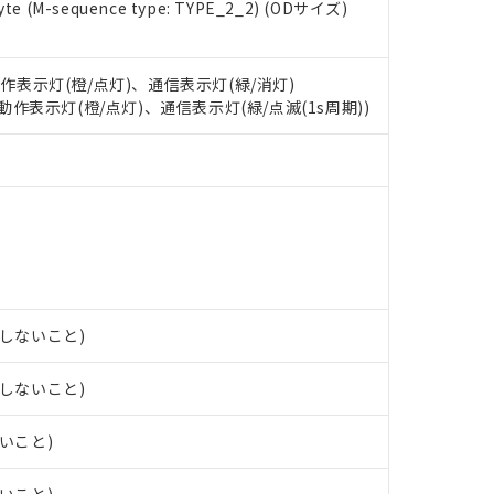
 RoHS指令（10物質）の非含有に対応した製品が提供可能な商品です
e (M-sequence type: TYPE_2_2) (ODサイズ)
oHS指令（10物質）の非含有に対応した製品に切り替える予定のある
 RoHS指令（10物質）の非含有に非対応の商品で、対応品を出す予
 RoHS指令（10物質）の非含有の対応状況を調査中または確認中の
動作表示灯(橙/点灯)、通信表示灯(緑/消灯)
ンス料など無形物で、有害物質有無と関係のない商品です。
: 動作表示灯(橙/点灯)、通信表示灯(緑/点滅(1s周期))
○×表
より、非含有部品としていたものが、含有品と判明した場合などやむ
みいただき、同意のうえご利用ください。
材料含有率が中国RoHSの基準値以下であることを示します。
材料含有率が中国RoHSの基準値を超えていることを示します。
、当社制御機器事業取扱商品の当社在庫状況および標準価格(税抜)
ら貴社製品のうち、外国為替および外国貿易法に定める商品（以下｢
質）：
す。当社販売部門へお問い合わせください。
 水銀(Hg) 1000ppm以下、 カドミウム(Cd) 100ppm以下、
たは国外への提供する場合は、日本国政府の輸出許可(または役務取
000ppm以下、ポリ臭化ビフェニル類(PBB) 1000ppm以下、ポリ臭化ジフェニルエーテル類(P
事業取扱商品の中には、本サービスの対象外となる商品もあること
手続きをとります。
キシル) (DEHP)(別名：DOP) 1000ppm以下、フタル酸ブチルベンジル（BBP） 100
(GB/T26572)：
以下、フタル酸ジイソブチル (DIBP) 1000ppm以下
び標準価格照会結果は、記載している更新日時点での社内データに
物を破棄する場合は、完全に破砕するなど、違法に輸出されないよ
(水銀) : 1000ppm、 Cd(カドミウム) : 100ppm、
業用監視および制御機器に対する適用除外項目は除く。
覧された時点での実際の在庫および標準価格とは異なる場合がある
1000ppm、 PBBs(ポリ臭化ビフェニル類) : 1000ppm、 PBDEs(ポリ臭化ジフェニルエーテル類
物質については閾値を超える意図的な使用がないことを確認しています。
上の在庫あり
 1000ppm、 DIBP(フタル酸ジイソブチル) : 1000ppm、 BBP(フタル酸ブチルベンジル) :
品を、核兵器、ミサイル、化学兵器、生物兵器またはその他武器並
チルヘキシル)) : 1000ppm
況および標準価格はお客様のお取引先、またはお客様担当のオムロ
用いたしません。
露しないこと)
ご相談ください。
は満たないが在庫あり
製品を第三者に販売する場合は、上記1、2および3の内容を当該第
機器販売店や当社販売拠点は「
販売ネットワーク
」をご確認くだ
販売先および販売に係わる関係者が違法に輸出するおそれがある場
用期限
露しないこと)
び標準価格結果を当社の事前の承諾なく第三者に漏洩または開示し
え状況などにより、予定月が前後することがあります。
(最新の在庫状況については、お客様のお取引先、またはお客様担当
（10物質）のすべてが基準値以下であることを示します。
店・当社販売員にご確認ください)
ないこと)
能（部品リスト作成サービス）をご利用いただくには、I-Webメン
使用状況下において有害物質が外部に漏えいし、環境に深刻な影響を
あります。
機種、また在庫状況の情報を公開していない機種
ェブサイト上で当社にご登録された部品リストについて、当社およ
書ダウンロード