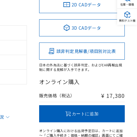
2D CADデータ
在庫・価格
無料テスト機
3D CADデータ
該非判定見解書/項目別対比表
日本の外為法に基づく該非判定、およびEAR再輸出規
制に関する見解が入手できます。
オンライン購入
¥ 17,380
販売価格（税込）
カートに追加
状況
オンライン購入における出荷予定日は、カートに追加
～「ご購入手続き：価格・納期の確認」画面にてご確