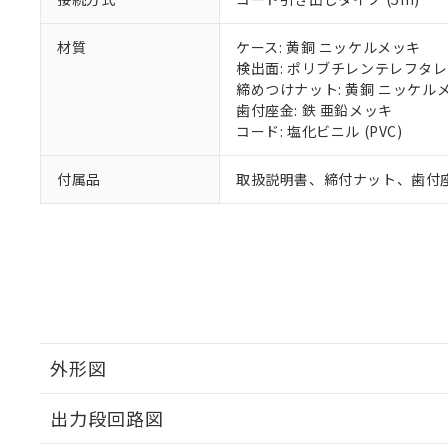
材質
ケース: 黄銅 ニッケルメッキ
検出面: ポリブチレンテレフタレー
締めつけナット: 黄銅 ニッケル
歯付座金: 鉄 亜鉛メッキ
コード: 塩化ビニル (PVC)
付属品
取扱説明書、締付ナット、歯付
外形図
出力段回路図