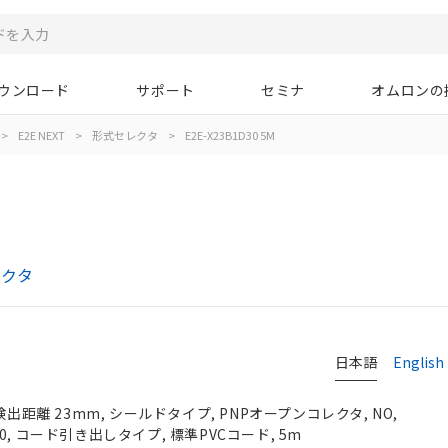
ウンロード
サポート
セミナ
オムロンの
>
E2E NEXT
>
形式セレクタ
>
E2E-X23B1D30 5M
レクタ
日本語
English
検出距離 23mm, シールドタイプ, PNPオープンコレクタ, NO,
 M30, コード引き出しタイプ, 標準PVCコード, 5m