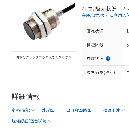
在庫/販売状況
20
在庫/販売状況 ご利用条
販売状況
機種区分
画像をクリックすると大きくなります
在庫状況
標準価格(税別)
詳細情報
定格/性能
外形図
出力段回路図
相互干渉
規格認証/適合状況