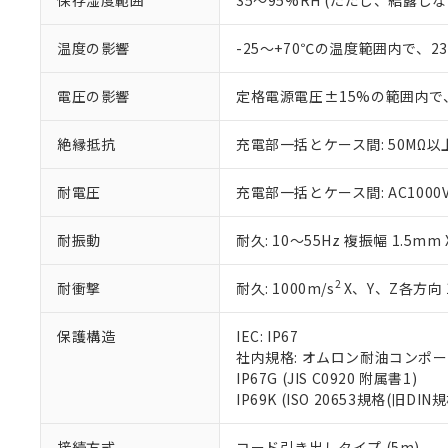
保存湿度範囲
35～95%RH (ただし、結露し
「－」：未確認で
白
が、当社の製
さい。
下記の非含有証明
温度の影響
-25～+70℃の温度範囲内で、
※当社の共同
いる法人を指
EU RoHS指令（
電圧の影響
定格電源電圧±15%の範囲内で
51物質の非含有証
※本証明書は発行
また、RoHS指
絶縁抵抗
充電部一括とケース間: 50MΩ以上
混在することから
既に当社にて対応
耐電圧
充電部一括とケース間: AC1000V 5
り割愛しておりま
耐振動
耐久: 10～55Hz 複振幅 1.5mm
2
耐衝撃
耐久: 1000m/s
X、Y、Z各方向 
保護構造
IEC: IP67
社内規格: オムロン耐油コンポ
IP67G (JIS C0920 附属書1)
IP69K (ISO 20653規格(旧DIN規
接続方式
コード引き出しタイプ (5m)