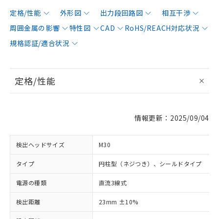
定格/性能
外形図
出力段回路図
相互干渉
周囲金属の影響
特性図
CAD
RoHS/REACH対応状況
規格認証/適合状況
定格/性能
情報更新：2025/09/04
検出ヘッドサイズ
M30
タイプ
円柱型（ネジつき）、シールドタイプ
電源の種類
直流3線式
検出距離
23mm ±10%