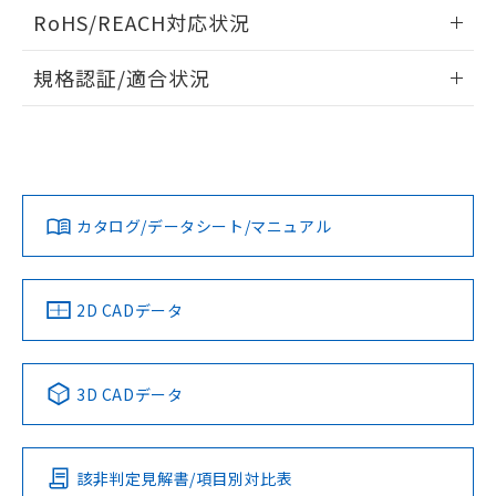
検出物体の大きさと材質による影響
ログイン/会員登録いただくと、CADデータをダウンロー
RoHS/REACH対応状況
ドすることができます。
情報更新：2026/7/29
A: 150mm以上、B: 90mm以上
規格認証/適合状況
ログイン/会員登録
EU RoHS
注意事項・凡例
UL認証
CSA認証
CEマーキング
L: 2mm以上、φd: 100mm以上、D: 2mm以上、m: 69mm以
上、n: 100mm以上
Yes
Yes
Yes
金属埋め込み
対応状況
対応予定月
※1
※2
ダウンロードデータをご利用いただく前に、以下を必ずお読
みください。
カタログ/データシート/マニュアル
対応済み
ソフトウェアの使用条件
LR型式承認
DNV型式承認
BV型式承認
KR型式承
タイムチャート
（イギリス
（ノルウェー
（フランス
（韓国
船舶規格）
船舶規格）
船舶規格）
船舶規格
中国 RoHS
注意事項・凡例
2D CADデータ
No
No
No
No
l: 9mm以上、φd: 100mm以上、D: 9mm以上、m: 69mm以
上、n: 100mm以上
中国 RoHS表
※1 ※2
3D CADデータ
検出領域
この製品の規格認証/適合状況ページへ
Pb
Hg
Cd
Cr(VI)
その他の認証はこちらのページからご検索ください
該非判定見解書/項目別対比表
X
O
O
O