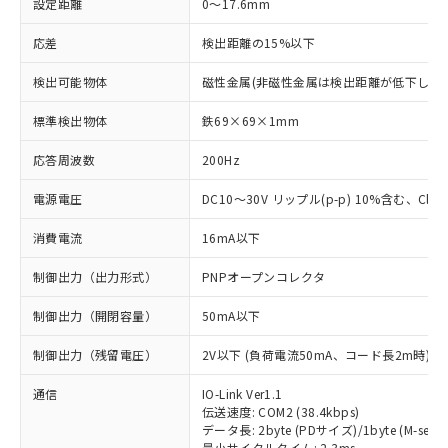
設定距離
0～17.6mm
応差
検出距離の15%以下
検出可能物体
磁性金属(非磁性金属は検出距離が低下します
標準検出物体
鉄69×69×1mm
応答周波数
200Hz
電源電圧
DC10～30V リップル(p-p) 10%含む、Class
消費電流
16mA以下
制御出力（出力形式）
PNPオープンコレクタ
制御出力（開閉容量）
50mA以下
制御出力（残留電圧）
2V以下 (負荷電流50mA、コード長2m時)
通信
IO-Link Ver1.1
伝送速度: COM2 (38.4kbps)
データ長: 2byte (PDサイズ)/1byte (M-seque
最小サイクルタイム: 2.3ms