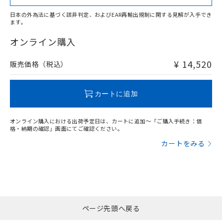
日本の外為法に基づく該非判定、およびEAR再輸出規制に関する見解が入手でき
ます。
"対応済み"や非含有の記載がされた商品であっても、流通
在庫等で未対応品が混在する可能性があります。
オンライン購入
非含有品が必要な際は、弊社営業部門もしくは販売店へお
問い合わせください。
¥ 14,520
販売価格（税込）
この製品のRoHS/REACH対応状況ページへ
カートに追加
オンライン購入における出荷予定日は、カートに追加～「ご購入手続き：価
格・納期の確認」画面にてご確認ください。
カートをみる
ページ先頭へ戻る