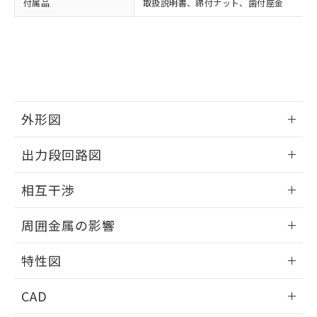
付属品
取扱説明書、締付ナット、歯付座金
お客様が当ウェブサイト上で当社にご
※3 非含有証明書ダウンロード
登録された部品リストについて、当社
および当社の共同利用者が、当社の製
下記の非含有証明書をダウンロードするこ
品・サービスに関するお客様との取
とができます。
合意する
キャンセル
引・商談に必要な範囲で利用すること
をご了承ください。
EU RoHS指令（10物質）の非含有証明書
※当社の共同利用者とは、
"個人情報
51物質の非含有証明書（当社基準）
の共同利用に関して"
の「1.共同利
外形図
※本証明書は発行日時点で非含有を証明す
用者の範囲」に記載されている法人を
るもので、過去に遡って非含有を証明する
指します。
情報更新：2025/09/04
ものではありません。
出力段回路図
また、RoHS指令のフタル酸エステル類４
外形図
物質の対応では、対応完了までの期間は出
情報更新：2025/09/04
相互干渉
荷製品に未対応品が混在することから備考
欄に対応日を記載しておりました。
出力段回路図
情報更新：2025/09/04
既に当社にて対応品への在庫切替を完了
周囲金属の影響
していることから、特段のことがない限
相互干渉
情報更新：2025/09/04
り、2022年1月12日より割愛しておりま
特性図
す。
周囲金属の影響
情報更新：2025/09/04
CAD