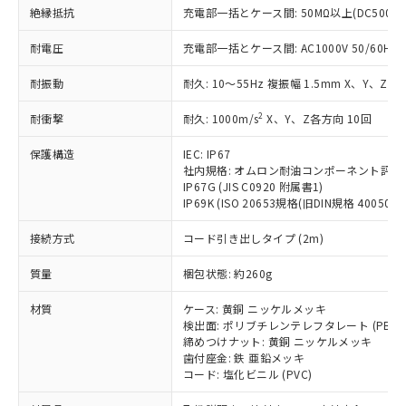
基準値を超えていることを示します。
いたものが、含有品と判明した場合などや
当社は、これら貴社製品のうち、外国
ことをご了承ください。
絶縁抵抗
充電部一括とケース間: 50MΩ以上(DC500V
「－」：未確認です。当社販売部門へお問
むを得ず変更することがあります。
為替および外国貿易法に定める商品
在庫状況および標準価格照会結果は、
い合わせください。
（以下｢規制貨物等」という）を輸出
耐電圧
充電部一括とケース間: AC1000V 50/60Hz 1
記載している更新日時点での社内デー
*EU RoHS指令（10物質）：
または国外への提供する場合は、日本
記
タに基づき作成されるものであり、閲
説明
鉛(Pb) 1000ppm以下、 水銀(Hg) 1000ppm以下、 カド
*中国RoHS10物質の基準値 (GB/T26572)：
国政府の輸出許可(または役務取引許
耐振動
耐久: 10～55Hz 複振幅 1.5mm X、Y、Z各
号
覧された時点での実際の在庫および標
ミウム(Cd) 100ppm以下、
Pb(鉛) :1000ppm、 Hg(水銀) : 1000ppm、 Cd(カドミウ
可)を取得するなどの必要な手続きを
六価クロム(Cr(Ⅵ)) 1000ppm以下、ポリ臭化ビフェニル
ム) : 100ppm、
準価格とは異なる場合があることをご
類(PBB) 1000ppm以下、ポリ臭化ジフェニルエーテル類
2
Cr(Ⅵ)(六価クロム) : 1000ppm、 PBBs(ポリ臭化ビフェ
耐衝撃
耐久: 1000m/s
X、Y、Z各方向 10回
とります。
了承ください。
(PBDE) 1000ppm以下、フタル酸ビス(2-エチルヘキシ
○
一定数以上の在庫あり
ニル類) : 1000ppm、 PBDEs(ポリ臭化ジフェニルエーテ
当社は規制貨物を破棄する場合は、完
ル) (DEHP)(別名：DOP) 1000ppm以下、フタル酸ブチ
正式な納期状況および標準価格はお客
ル類) : 1000ppm、
保護構造
IEC: IP67
ルベンジル（BBP） 1000ppm以下、フタル酸ジブチル
全に破砕するなど、違法に輸出されな
DBP(フタル酸ジブチル) : 1000ppm、 DIBP(フタル酸ジ
様のお取引先、またはお客様担当のオ
（DBP） 1000ppm以下、フタル酸ジイソブチル
社内規格: オムロン耐油コンポーネント評価
イソブチル) : 1000ppm、 BBP(フタル酸ブチルベンジ
△
一定数には満たないが在庫あり
いよう必要な手段を講じます。
ムロン制御機器販売店・当社販売員に
(DIBP) 1000ppm以下
ル) : 1000ppm、
IP67G (JIS C0920 附属書1)
当社は貴社製品を、核兵器、ミサイ
但し、RoHS指令で産業用監視および制御機器に対する
DEHP(フタル酸ビス(2-エチルヘキシル)) : 1000ppm
ご相談ください。
IP69K (ISO 20653規格(旧DIN規格 40050 PA
適用除外項目は除く。
ル、化学兵器、生物兵器またはその他
－
在庫なし(最新の在庫状況につ
オムロン制御機器販売店や当社販売拠
フタル酸エステル類の４物質については閾値を超える意
武器並びにこれらの製造装置等に一切
いては、お客様のお取引先、ま
図的な使用がないことを確認しています。
接続方式
コード引き出しタイプ (2m)
点は「
販売ネットワーク
」をご確認
※2 環境保護使用期限
使用いたしません。
たはお客様担当のオムロン制御
ください。
当社は、貴社製品を第三者に販売する
質量
梱包状態: 約260g
機器販売店・当社販売員にご確
在庫状況および標準価格結果を当社の
※2 対応予定月
「ｅ」：有害物質（10物質）のすべてが基
場合は、上記1、2および3の内容を当
認ください)
事前の承諾なく第三者に漏洩または開
準値以下であることを示します。
材質
ケース: 黄銅 ニッケルメッキ
該第三者に通知します。また当社は、
示しないようお願いします。
検出面: ポリブチレンテレフタレート (PBT)
部品在庫の切り替え状況などにより、予定
「10」：通常の使用状況下において有害物
販売先および販売に係わる関係者が違
マイパーツ機能（部品リスト作成サー
空
受注生産機種、また在庫状況の
締めつけナット: 黄銅 ニッケルメッキ
月が前後することがあります。
質が外部に漏えいし、環境に深刻な影響を
法に輸出するおそれがある場合は、取
ビス）をご利用いただくには、I-Web
白
情報を公開していない機種
歯付座金: 鉄 亜鉛メッキ
及ぼさない年数を意味します。
り引きをいたしません。
メンバーズにご登録されている必要が
コード: 塩化ビニル (PVC)
「－」：未確認です。当社販売部門へお問
あります。
い合わせください。