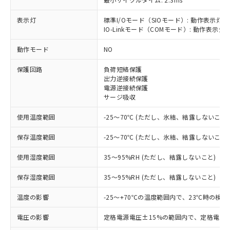
表示灯
標準I/Oモード（SIOモード）: 動作表示灯(
IO-Linkモード（COMモード）: 動作表示灯(
※1 対応状況
動作モード
NO
保護回路
負荷短絡保護
対応済み：EU RoHS指令（10物質）の
出力逆接続保護
非含有に対応した製品が提供可能な商品で
電源逆接続保護
す。
サージ吸収
対応予定：EU RoHS指令（10物質）の非含
ご利用条件
有に対応した製品に切り替える予定のある
使用温度範囲
-25～70℃ (ただし、氷結、結露しないこと)
商品です。
対応予定なし：EU RoHS指令（10物質）の
保存温度範囲
-25～70℃ (ただし、氷結、結露しないこと)
以下の条件をお読みいただき、同意のうえ
非含有に非対応の商品で、対応品を出す予
ご利用ください。
定はありません。
使用湿度範囲
35～95%RH (ただし、結露しないこと)
調査・確認中：EU RoHS指令（10物質）の
本サービスは、当社制御機器事業取扱
※1 中国RoHS○×表
保存湿度範囲
35～95%RH (ただし、結露しないこと)
非含有の対応状況を調査中または確認中の
商品の当社在庫状況および標準価格
商品です。
(税抜)を提供させていただくもので
温度の影響
-25～+70℃の温度範囲内で、23℃時の検
「○」：最大均質材料含有率が中国RoHSの
非該当品：ライセンス料など無形物で、有
す。
基準値以下であることを示します。
害物質有無と関係のない商品です。
当社制御機器事業取扱商品の中には、
電圧の影響
定格電源電圧±15%の範囲内で、定格電源
「×」：最大均質材料含有率が中国RoHSの
仕入先様の事情により、非含有部品として
本サービスの対象外となる商品もある