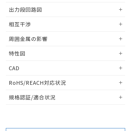
情報更新：2025/09/04
をご了承ください。
出力段回路図
EU RoHS指令（10物質）の非含有証明書
※当社の共同利用者とは、
"個人情報
51物質の非含有証明書（当社基準）
の共同利用に関して"
の「1.共同利
外形図
情報更新：2025/09/04
※本証明書は発行日時点で非含有を証明す
相互干渉
用者の範囲」に記載されている法人を
るもので、過去に遡って非含有を証明する
指します。
出力段回路図
ものではありません。
情報更新：2025/09/04
周囲金属の影響
また、RoHS指令のフタル酸エステル類４
物質の対応では、対応完了までの期間は出
相互干渉
情報更新：2025/09/04
荷製品に未対応品が混在することから備考
特性図
欄に対応日を記載しておりました。
周囲金属の影響
情報更新：2025/09/04
既に当社にて対応品への在庫切替を完了
CAD
していることから、特段のことがない限
り、2022年1月12日より割愛しておりま
検出物体の大きさと材質による影響
ログイン/会員登録いただくと、CADデータをダウンロー
RoHS/REACH対応状況
す。
ドすることができます。
情報更新：2026/7/29
A: 150mm以上、B: 90mm以上
規格認証/適合状況
ログイン/会員登録
EU RoHS
注意事項・凡例
UL認証
CSA認証
CEマーキング
L: 0mm以上、φd: 70mm以上、D: 0mm以上、m: 66mm以
上、n: 90mm以上
Yes
Yes
Yes
金属埋め込み
対応状況
対応予定月
※1
※2
ダウンロードデータをご利用いただく前に、以下を必ずお読
タイムチャート