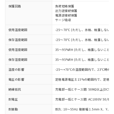
※1 対応状況
保護回路
負荷短絡保護
出力逆接続保護
対応済み：EU RoHS指令（10物質）の
電源逆接続保護
非含有に対応した製品が提供可能な商品で
サージ吸収
す。
対応予定：EU RoHS指令（10物質）の非含
使用温度範囲
-25～70℃ (ただし、氷結、結露しないこ
ご利用条件
有に対応した製品に切り替える予定のある
商品です。
保存温度範囲
-25～70℃ (ただし、氷結、結露しないこ
対応予定なし：EU RoHS指令（10物質）の
以下の条件をお読みいただき、同意のうえ
非含有に非対応の商品で、対応品を出す予
使用湿度範囲
35～95%RH (ただし、結露しないこと)
ご利用ください。
定はありません。
調査・確認中：EU RoHS指令（10物質）の
保存湿度範囲
35～95%RH (ただし、結露しないこと)
本サービスは、当社制御機器事業取扱
※1 中国RoHS○×表
非含有の対応状況を調査中または確認中の
商品の当社在庫状況および標準価格
温度の影響
-25～+70℃の温度範囲内で、23℃時の
商品です。
(税抜)を提供させていただくもので
「○」：最大均質材料含有率が中国RoHSの
非該当品：ライセンス料など無形物で、有
す。
電圧の影響
定格電源電圧±15%の範囲内で、定格電
基準値以下であることを示します。
害物質有無と関係のない商品です。
当社制御機器事業取扱商品の中には、
「×」：最大均質材料含有率が中国RoHSの
仕入先様の事情により、非含有部品として
本サービスの対象外となる商品もある
絶縁抵抗
充電部一括とケース間: 50MΩ以上(DC50
基準値を超えていることを示します。
いたものが、含有品と判明した場合などや
当社は、これら貴社製品のうち、外国
ことをご了承ください。
「－」：未確認です。当社販売部門へお問
むを得ず変更することがあります。
為替および外国貿易法に定める商品
在庫状況および標準価格照会結果は、
耐電圧
充電部一括とケース間: AC1000V 50/60Hz
い合わせください。
（以下｢規制貨物等」という）を輸出
記載している更新日時点での社内デー
*EU RoHS指令（10物質）：
または国外への提供する場合は、日本
耐振動
耐久: 10～55Hz 複振幅 1.5mm X、Y、Z
記
タに基づき作成されるものであり、閲
説明
鉛(Pb) 1000ppm以下、 水銀(Hg) 1000ppm以下、 カド
*中国RoHS10物質の基準値 (GB/T26572)：
国政府の輸出許可(または役務取引許