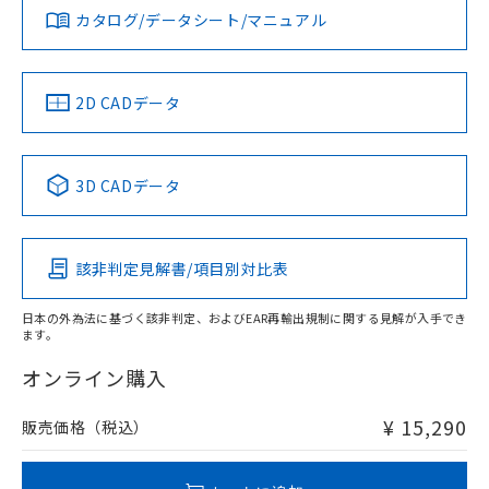
みください。
カタログ/データシート/マニュアル
対応済み
ソフトウェアの使用条件
LR型式承認
DNV型式承認
BV型式承認
KR型式承
（イギリス
（ノルウェー
（フランス
（韓国
船舶規格）
船舶規格）
船舶規格）
船舶規格
中国 RoHS
注意事項・凡例
2D CADデータ
No
No
No
No
l: 8mm以上、φd: 70mm以上、D: 8mm以上、m: 66mm以
上、n: 90mm以上
中国 RoHS表
※1 ※2
検出領域
3D CADデータ
この製品の規格認証/適合状況ページへ
Pb
Hg
Cd
Cr(VI)
その他の認証はこちらのページからご検索ください
該非判定見解書/項目別対比表
X
O
O
O
日本の外為法に基づく該非判定、およびEAR再輸出規制に関する見解が入手でき
ます。
"対応済み"や非含有の記載がされた商品であっても、流通
在庫等で未対応品が混在する可能性があります。
オンライン購入
非含有品が必要な際は、弊社営業部門もしくは販売店へお
問い合わせください。
¥ 15,290
販売価格（税込）
この製品のRoHS/REACH対応状況ページへ