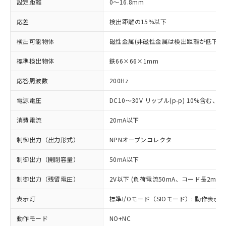
設定距離
0～16.8mm
応差
検出距離の15%以下
検出可能物体
磁性金属(非磁性金属は検出距離が低下し
標準検出物体
鉄66×66×1mm
応答周波数
200Hz
電源電圧
DC10～30V リップル(p-p) 10%含む、Cla
消費電流
20mA以下
制御出力（出力形式）
NPNオープンコレクタ
制御出力（開閉容量）
50mA以下
制御出力（残留電圧）
2V以下 (負荷電流50mA、コード長2m時)
表示灯
標準I/Oモード（SIOモード）: 動作表示灯
動作モード
NO+NC