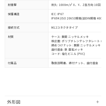
号
覧された時点での実際の在庫および標
ミウム(Cd) 100ppm以下、
Pb(鉛) :1000ppm、 Hg(水銀) : 1000ppm、 Cd(カドミウ
可)を取得するなどの必要な手続きを
2
六価クロム(Cr(Ⅵ)) 1000ppm以下、ポリ臭化ビフェニル
耐衝撃
耐久: 1000m/s
X、Y、Z各方向 10回
ム) : 100ppm、
準価格とは異なる場合があることをご
類(PBB) 1000ppm以下、ポリ臭化ジフェニルエーテル類
Cr(Ⅵ)(六価クロム) : 1000ppm、 PBBs(ポリ臭化ビフェ
とります。
了承ください。
(PBDE) 1000ppm以下、フタル酸ビス(2-エチルヘキシ
○
一定数以上の在庫あり
ニル類) : 1000ppm、 PBDEs(ポリ臭化ジフェニルエーテ
保護構造
IEC: IP67
当社は規制貨物を破棄する場合は、完
ル) (DEHP)(別名：DOP) 1000ppm以下、フタル酸ブチ
正式な納期状況および標準価格はお客
ル類) : 1000ppm、
IP69K (ISO 20653規格(旧DIN規格 40050 
ルベンジル（BBP） 1000ppm以下、フタル酸ジブチル
全に破砕するなど、違法に輸出されな
DBP(フタル酸ジブチル) : 1000ppm、 DIBP(フタル酸ジ
様のお取引先、またはお客様担当のオ
（DBP） 1000ppm以下、フタル酸ジイソブチル
イソブチル) : 1000ppm、 BBP(フタル酸ブチルベンジ
△
一定数には満たないが在庫あり
いよう必要な手段を講じます。
ムロン制御機器販売店・当社販売員に
(DIBP) 1000ppm以下
ル) : 1000ppm、
接続方式
M12コネクタタイプ
当社は貴社製品を、核兵器、ミサイ
但し、RoHS指令で産業用監視および制御機器に対する
DEHP(フタル酸ビス(2-エチルヘキシル)) : 1000ppm
ご相談ください。
適用除外項目は除く。
ル、化学兵器、生物兵器またはその他
－
在庫なし(最新の在庫状況につ
オムロン制御機器販売店や当社販売拠
フタル酸エステル類の４物質については閾値を超える意
材質
ケース: 黄銅 ニッケルメッキ
武器並びにこれらの製造装置等に一切
いては、お客様のお取引先、ま
図的な使用がないことを確認しています。
点は「
販売ネットワーク
」をご確認
検出面: ポリブチレンテレフタレート (PB
※2 環境保護使用期限
使用いたしません。
たはお客様担当のオムロン制御
締めつけナット: 黄銅 ニッケルメッキ
ください。
当社は、貴社製品を第三者に販売する
歯付座金: 鉄 亜鉛メッキ
機器販売店・当社販売員にご確
在庫状況および標準価格結果を当社の
※2 対応予定月
「ｅ」：有害物質（10物質）のすべてが基
コード: 塩化ビニル (PVC)
場合は、上記1、2および3の内容を当
認ください)
事前の承諾なく第三者に漏洩または開
準値以下であることを示します。
該第三者に通知します。また当社は、
示しないようお願いします。
付属品
取扱説明書、締付ナット、歯付座金
部品在庫の切り替え状況などにより、予定
「10」：通常の使用状況下において有害物
販売先および販売に係わる関係者が違
マイパーツ機能（部品リスト作成サー
空
受注生産機種、また在庫状況の
月が前後することがあります。
質が外部に漏えいし、環境に深刻な影響を
法に輸出するおそれがある場合は、取
ビス）をご利用いただくには、I-Web
白
情報を公開していない機種
及ぼさない年数を意味します。
り引きをいたしません。
メンバーズにご登録されている必要が
「－」：未確認です。当社販売部門へお問
あります。
い合わせください。
お客様が当ウェブサイト上で当社にご
※3 非含有証明書ダウンロード
登録された部品リストについて、当社
および当社の共同利用者が、当社の製
下記の非含有証明書をダウンロードするこ
品・サービスに関するお客様との取
外形図
とができます。
合意する
キャンセル
引・商談に必要な範囲で利用すること