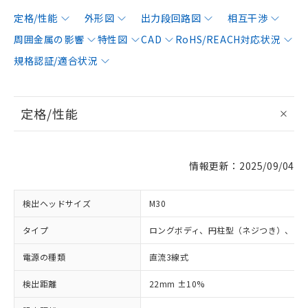
定格/性能
外形図
出力段回路図
相互干渉
周囲金属の影響
特性図
CAD
RoHS/REACH対応状況
規格認証/適合状況
定格/性能
情報更新：2025/09/04
検出ヘッドサイズ
M30
タイプ
ロングボディ、円柱型（ネジつき）、シ
電源の種類
直流3線式
検出距離
22mm ±10%