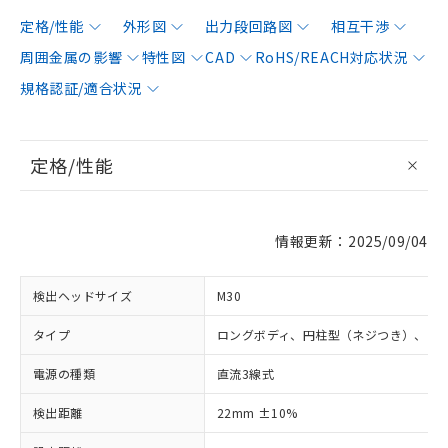
定格/性能
外形図
出力段回路図
相互干渉
周囲金属の影響
特性図
CAD
RoHS/REACH対応状況
規格認証/適合状況
定格/性能
情報更新：2025/09/04
検出ヘッドサイズ
M30
タイプ
ロングボディ、円柱型（ネジつき）、シ
電源の種類
直流3線式
検出距離
22mm ±10%