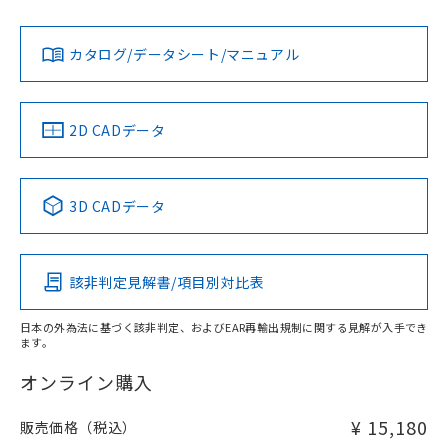
Yes
Yes
Yes
金属埋め込み
対応状況
対応予定月
※1
※2
ダウンロードデータをご利用いただく前に、以下を必ずお読
タイムチャート
みください。
カタログ/データシート/マニュアル
対応済み
ソフトウェアの使用条件
LR型式承認
DNV型式承認
BV型式承認
KR型式承
（イギリス
（ノルウェー
（フランス
（韓国
船舶規格）
船舶規格）
船舶規格）
船舶規格
中国 RoHS
注意事項・凡例
2D CADデータ
No
No
No
No
l: 8mm以上、φd: 70mm以上、D: 8mm以上、m: 66mm以
上、n: 90mm以上
中国 RoHS表
※1 ※2
検出領域
3D CADデータ
この製品の規格認証/適合状況ページへ
Pb
Hg
Cd
Cr(VI)
その他の認証はこちらのページからご検索ください
該非判定見解書/項目別対比表
X
O
O
O
日本の外為法に基づく該非判定、およびEAR再輸出規制に関する見解が入手でき
ます。
"対応済み"や非含有の記載がされた商品であっても、流通
在庫等で未対応品が混在する可能性があります。
オンライン購入
非含有品が必要な際は、弊社営業部門もしくは販売店へお
問い合わせください。
¥ 15,180
販売価格（税込）