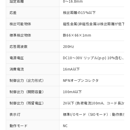
設定距離
0～16.8mm
応差
検出距離の15%以下
検出可能物体
磁性金属(非磁性金属は検出距離が低下し
標準検出物体
鉄66×66×1mm
応答周波数
200Hz
電源電圧
DC10～30V リップル(p-p) 10%含む、Cla
消費電流
16mA以下
制御出力（出力形式）
NPNオープンコレクタ
制御出力（開閉容量）
100mA以下
制御出力（残留電圧）
2V以下 (負荷電流100mA、コード長2m時
表示灯
標準I/Oモード（SIOモード）: 動作表示灯
動作モード
NC