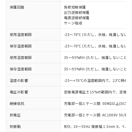
※1 対応状況
保護回路
負荷短絡保護
出力逆接続保護
電源逆接続保護
対応済み：EU RoHS指令（10物質）の
サージ吸収
非含有に対応した製品が提供可能な商品で
す。
使用温度範囲
-25～70℃ (ただし、氷結、結露しないこ
対応予定：EU RoHS指令（10物質）の非含
ご利用条件
有に対応した製品に切り替える予定のある
保存温度範囲
-25～70℃ (ただし、氷結、結露しないこ
商品です。
対応予定なし：EU RoHS指令（10物質）の
使用湿度範囲
35～95%RH (ただし、結露しないこと)
以下の条件をお読みいただき、同意のうえ
非含有に非対応の商品で、対応品を出す予
ご利用ください。
定はありません。
保存湿度範囲
35～95%RH (ただし、結露しないこと)
調査・確認中：EU RoHS指令（10物質）の
本サービスは、当社制御機器事業取扱
※1 中国RoHS○×表
非含有の対応状況を調査中または確認中の
温度の影響
-25～+70℃の温度範囲内で、23℃時の
商品の当社在庫状況および標準価格
商品です。
(税抜)を提供させていただくもので
「○」：最大均質材料含有率が中国RoHSの
電圧の影響
定格電源電圧±15%の範囲内で、定格電
非該当品：ライセンス料など無形物で、有
す。
基準値以下であることを示します。
害物質有無と関係のない商品です。
当社制御機器事業取扱商品の中には、
絶縁抵抗
充電部一括とケース間: 50MΩ以上(DC50
「×」：最大均質材料含有率が中国RoHSの
仕入先様の事情により、非含有部品として
本サービスの対象外となる商品もある
基準値を超えていることを示します。
いたものが、含有品と判明した場合などや
当社は、これら貴社製品のうち、外国
ことをご了承ください。
耐電圧
充電部一括とケース間: AC1000V 50/60Hz
「－」：未確認です。当社販売部門へお問
むを得ず変更することがあります。
為替および外国貿易法に定める商品
在庫状況および標準価格照会結果は、
い合わせください。
（以下｢規制貨物等」という）を輸出
記載している更新日時点での社内デー
耐振動
耐久: 10～55Hz 複振幅 1.5mm X、Y、Z
*EU RoHS指令（10物質）：
または国外への提供する場合は、日本