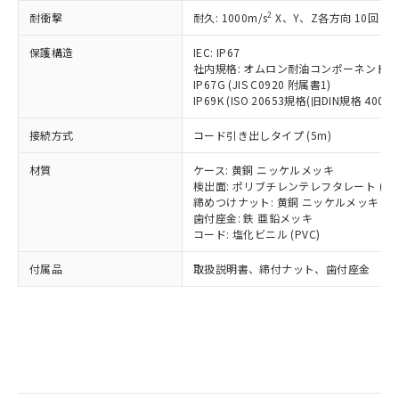
記
タに基づき作成されるものであり、閲
説明
鉛(Pb) 1000ppm以下、 水銀(Hg) 1000ppm以下、 カド
*中国RoHS10物質の基準値 (GB/T26572)：
国政府の輸出許可(または役務取引許
2
耐衝撃
耐久: 1000m/s
X、Y、Z各方向 10回
号
覧された時点での実際の在庫および標
ミウム(Cd) 100ppm以下、
Pb(鉛) :1000ppm、 Hg(水銀) : 1000ppm、 Cd(カドミウ
可)を取得するなどの必要な手続きを
六価クロム(Cr(Ⅵ)) 1000ppm以下、ポリ臭化ビフェニル
ム) : 100ppm、
準価格とは異なる場合があることをご
類(PBB) 1000ppm以下、ポリ臭化ジフェニルエーテル類
Cr(Ⅵ)(六価クロム) : 1000ppm、 PBBs(ポリ臭化ビフェ
とります。
保護構造
IEC: IP67
了承ください。
(PBDE) 1000ppm以下、フタル酸ビス(2-エチルヘキシ
○
一定数以上の在庫あり
ニル類) : 1000ppm、 PBDEs(ポリ臭化ジフェニルエーテ
社内規格: オムロン耐油コンポーネント評
当社は規制貨物を破棄する場合は、完
ル) (DEHP)(別名：DOP) 1000ppm以下、フタル酸ブチ
正式な納期状況および標準価格はお客
ル類) : 1000ppm、
IP67G (JIS C0920 附属書1)
ルベンジル（BBP） 1000ppm以下、フタル酸ジブチル
全に破砕するなど、違法に輸出されな
DBP(フタル酸ジブチル) : 1000ppm、 DIBP(フタル酸ジ
様のお取引先、またはお客様担当のオ
（DBP） 1000ppm以下、フタル酸ジイソブチル
IP69K (ISO 20653規格(旧DIN規格 40050 
イソブチル) : 1000ppm、 BBP(フタル酸ブチルベンジ
△
一定数には満たないが在庫あり
いよう必要な手段を講じます。
ムロン制御機器販売店・当社販売員に
(DIBP) 1000ppm以下
ル) : 1000ppm、
当社は貴社製品を、核兵器、ミサイ
但し、RoHS指令で産業用監視および制御機器に対する
DEHP(フタル酸ビス(2-エチルヘキシル)) : 1000ppm
ご相談ください。
接続方式
コード引き出しタイプ (5m)
適用除外項目は除く。
ル、化学兵器、生物兵器またはその他
－
在庫なし(最新の在庫状況につ
オムロン制御機器販売店や当社販売拠
フタル酸エステル類の４物質については閾値を超える意
武器並びにこれらの製造装置等に一切
いては、お客様のお取引先、ま
図的な使用がないことを確認しています。
点は「
販売ネットワーク
」をご確認
材質
ケース: 黄銅 ニッケルメッキ
※2 環境保護使用期限
使用いたしません。
たはお客様担当のオムロン制御
検出面: ポリブチレンテレフタレート (PB
ください。
当社は、貴社製品を第三者に販売する
締めつけナット: 黄銅 ニッケルメッキ
機器販売店・当社販売員にご確
在庫状況および標準価格結果を当社の
※2 対応予定月
「ｅ」：有害物質（10物質）のすべてが基
歯付座金: 鉄 亜鉛メッキ
場合は、上記1、2および3の内容を当
認ください)
事前の承諾なく第三者に漏洩または開
コード: 塩化ビニル (PVC)
準値以下であることを示します。
該第三者に通知します。また当社は、
示しないようお願いします。
部品在庫の切り替え状況などにより、予定
「10」：通常の使用状況下において有害物
販売先および販売に係わる関係者が違
マイパーツ機能（部品リスト作成サー
空
受注生産機種、また在庫状況の
付属品
取扱説明書、締付ナット、歯付座金
月が前後することがあります。
質が外部に漏えいし、環境に深刻な影響を
法に輸出するおそれがある場合は、取
ビス）をご利用いただくには、I-Web
白
情報を公開していない機種
及ぼさない年数を意味します。
り引きをいたしません。
メンバーズにご登録されている必要が
「－」：未確認です。当社販売部門へお問
あります。
い合わせください。
お客様が当ウェブサイト上で当社にご
※3 非含有証明書ダウンロード
登録された部品リストについて、当社
および当社の共同利用者が、当社の製
下記の非含有証明書をダウンロードするこ
品・サービスに関するお客様との取