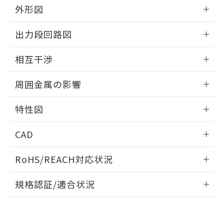
とができます。
合意する
キャンセル
外形図
引・商談に必要な範囲で利用すること
をご了承ください。
EU RoHS指令（10物質）の非含有証明書
情報更新：2025/09/04
※当社の共同利用者とは、
"個人情報
出力段回路図
51物質の非含有証明書（当社基準）
の共同利用に関して"
の「1.共同利
※本証明書は発行日時点で非含有を証明す
外形図
用者の範囲」に記載されている法人を
情報更新：2025/09/04
るもので、過去に遡って非含有を証明する
相互干渉
指します。
ものではありません。
出力段回路図
情報更新：2025/09/04
また、RoHS指令のフタル酸エステル類４
周囲金属の影響
物質の対応では、対応完了までの期間は出
荷製品に未対応品が混在することから備考
相互干渉
情報更新：2025/09/04
特性図
欄に対応日を記載しておりました。
既に当社にて対応品への在庫切替を完了
周囲金属の影響
情報更新：2025/09/04
していることから、特段のことがない限
CAD
り、2022年1月12日より割愛しておりま
検出物体の大きさと材質による影響
す。
ログイン/会員登録いただくと、CADデータをダウンロー
RoHS/REACH対応状況
ドすることができます。
情報更新：2026/7/29
A: 150mm以上、B: 90mm以上
規格認証/適合状況
ログイン/会員登録
EU RoHS
注意事項・凡例
UL認証
CSA認証
CEマーキング
L: 0mm以上、φd: 70mm以上、D: 0mm以上、m: 66mm以
上、n: 90mm以上