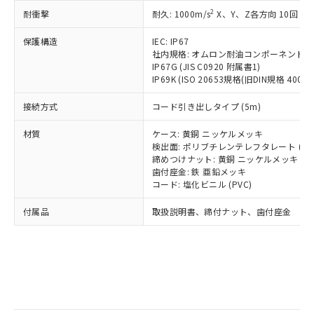
記
タに基づき作成されるものであり、閲
説明
鉛(Pb) 1000ppm以下、 水銀(Hg) 1000ppm以下、 カド
*中国RoHS10物質の基準値 (GB/T26572)：
国政府の輸出許可(または役務取引許
2
耐衝撃
耐久: 1000m/s
X、Y、Z各方向 10回
号
覧された時点での実際の在庫および標
ミウム(Cd) 100ppm以下、
Pb(鉛) :1000ppm、 Hg(水銀) : 1000ppm、 Cd(カドミウ
可)を取得するなどの必要な手続きを
六価クロム(Cr(Ⅵ)) 1000ppm以下、ポリ臭化ビフェニル
ム) : 100ppm、
準価格とは異なる場合があることをご
類(PBB) 1000ppm以下、ポリ臭化ジフェニルエーテル類
Cr(Ⅵ)(六価クロム) : 1000ppm、 PBBs(ポリ臭化ビフェ
とります。
保護構造
IEC: IP67
了承ください。
(PBDE) 1000ppm以下、フタル酸ビス(2-エチルヘキシ
○
一定数以上の在庫あり
ニル類) : 1000ppm、 PBDEs(ポリ臭化ジフェニルエーテ
社内規格: オムロン耐油コンポーネント評
当社は規制貨物を破棄する場合は、完
ル) (DEHP)(別名：DOP) 1000ppm以下、フタル酸ブチ
正式な納期状況および標準価格はお客
ル類) : 1000ppm、
IP67G (JIS C0920 附属書1)
ルベンジル（BBP） 1000ppm以下、フタル酸ジブチル
全に破砕するなど、違法に輸出されな
DBP(フタル酸ジブチル) : 1000ppm、 DIBP(フタル酸ジ
様のお取引先、またはお客様担当のオ
（DBP） 1000ppm以下、フタル酸ジイソブチル
IP69K (ISO 20653規格(旧DIN規格 40050 
イソブチル) : 1000ppm、 BBP(フタル酸ブチルベンジ
△
一定数には満たないが在庫あり
いよう必要な手段を講じます。
ムロン制御機器販売店・当社販売員に
(DIBP) 1000ppm以下
ル) : 1000ppm、
当社は貴社製品を、核兵器、ミサイ
但し、RoHS指令で産業用監視および制御機器に対する
DEHP(フタル酸ビス(2-エチルヘキシル)) : 1000ppm
ご相談ください。
接続方式
コード引き出しタイプ (5m)
適用除外項目は除く。
ル、化学兵器、生物兵器またはその他
－
在庫なし(最新の在庫状況につ
オムロン制御機器販売店や当社販売拠
フタル酸エステル類の４物質については閾値を超える意
武器並びにこれらの製造装置等に一切
いては、お客様のお取引先、ま
図的な使用がないことを確認しています。
点は「
販売ネットワーク
」をご確認
材質
ケース: 黄銅 ニッケルメッキ
※2 環境保護使用期限
使用いたしません。
たはお客様担当のオムロン制御
検出面: ポリブチレンテレフタレート (PB
ください。
当社は、貴社製品を第三者に販売する
締めつけナット: 黄銅 ニッケルメッキ
機器販売店・当社販売員にご確
在庫状況および標準価格結果を当社の
※2 対応予定月
「ｅ」：有害物質（10物質）のすべてが基
歯付座金: 鉄 亜鉛メッキ
場合は、上記1、2および3の内容を当
認ください)
事前の承諾なく第三者に漏洩または開
コード: 塩化ビニル (PVC)
準値以下であることを示します。
該第三者に通知します。また当社は、
示しないようお願いします。
部品在庫の切り替え状況などにより、予定
「10」：通常の使用状況下において有害物
販売先および販売に係わる関係者が違
マイパーツ機能（部品リスト作成サー
空
受注生産機種、また在庫状況の
付属品
取扱説明書、締付ナット、歯付座金
月が前後することがあります。
質が外部に漏えいし、環境に深刻な影響を
法に輸出するおそれがある場合は、取
ビス）をご利用いただくには、I-Web
白
情報を公開していない機種
及ぼさない年数を意味します。
り引きをいたしません。
メンバーズにご登録されている必要が
「－」：未確認です。当社販売部門へお問
あります。
い合わせください。
お客様が当ウェブサイト上で当社にご
※3 非含有証明書ダウンロード
登録された部品リストについて、当社
および当社の共同利用者が、当社の製
下記の非含有証明書をダウンロードするこ
品・サービスに関するお客様との取