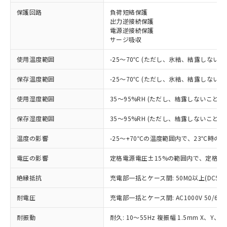
※1 対応状況
保護回路
負荷短絡保護
出力逆接続保護
電源逆接続保護
対応済み：EU RoHS指令（10物質）の
サージ吸収
非含有に対応した製品が提供可能な商品で
す。
使用温度範囲
-25～70℃ (ただし、氷結、結露しないこ
対応予定：EU RoHS指令（10物質）の非含
ご利用条件
有に対応した製品に切り替える予定のある
保存温度範囲
-25～70℃ (ただし、氷結、結露しないこ
商品です。
対応予定なし：EU RoHS指令（10物質）の
使用湿度範囲
35～95%RH (ただし、結露しないこと)
以下の条件をお読みいただき、同意のうえ
非含有に非対応の商品で、対応品を出す予
ご利用ください。
定はありません。
保存湿度範囲
35～95%RH (ただし、結露しないこと)
調査・確認中：EU RoHS指令（10物質）の
本サービスは、当社制御機器事業取扱
※1 中国RoHS○×表
非含有の対応状況を調査中または確認中の
温度の影響
-25～+70℃の温度範囲内で、23℃時の
商品の当社在庫状況および標準価格
商品です。
(税抜)を提供させていただくもので
「○」：最大均質材料含有率が中国RoHSの
電圧の影響
定格電源電圧±15%の範囲内で、定格電
非該当品：ライセンス料など無形物で、有
す。
基準値以下であることを示します。
害物質有無と関係のない商品です。
当社制御機器事業取扱商品の中には、
絶縁抵抗
充電部一括とケース間: 50MΩ以上(DC50
「×」：最大均質材料含有率が中国RoHSの
仕入先様の事情により、非含有部品として
本サービスの対象外となる商品もある
基準値を超えていることを示します。
いたものが、含有品と判明した場合などや
当社は、これら貴社製品のうち、外国
ことをご了承ください。
耐電圧
充電部一括とケース間: AC1000V 50/60Hz
「－」：未確認です。当社販売部門へお問
むを得ず変更することがあります。
為替および外国貿易法に定める商品
在庫状況および標準価格照会結果は、
い合わせください。
（以下｢規制貨物等」という）を輸出
記載している更新日時点での社内デー
耐振動
耐久: 10～55Hz 複振幅 1.5mm X、Y、Z
*EU RoHS指令（10物質）：
または国外への提供する場合は、日本