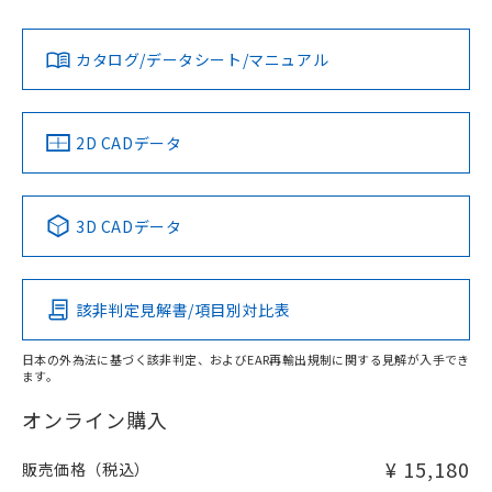
Yes
Yes
Yes
金属埋め込み
対応状況
対応予定月
※1
※2
ダウンロードデータをご利用いただく前に、以下を必ずお読
タイムチャート
みください。
カタログ/データシート/マニュアル
対応済み
ソフトウェアの使用条件
LR型式承認
DNV型式承認
BV型式承認
KR型式承
（イギリス
（ノルウェー
（フランス
（韓国
船舶規格）
船舶規格）
船舶規格）
船舶規格
中国 RoHS
注意事項・凡例
2D CADデータ
No
No
No
No
l: 8mm以上、φd: 70mm以上、D: 8mm以上、m: 66mm以
上、n: 90mm以上
中国 RoHS表
※1 ※2
検出領域
3D CADデータ
この製品の規格認証/適合状況ページへ
Pb
Hg
Cd
Cr(VI)
その他の認証はこちらのページからご検索ください
該非判定見解書/項目別対比表
X
O
O
O
日本の外為法に基づく該非判定、およびEAR再輸出規制に関する見解が入手でき
ます。
"対応済み"や非含有の記載がされた商品であっても、流通
在庫等で未対応品が混在する可能性があります。
オンライン購入
非含有品が必要な際は、弊社営業部門もしくは販売店へお
問い合わせください。
¥ 15,180
販売価格（税込）