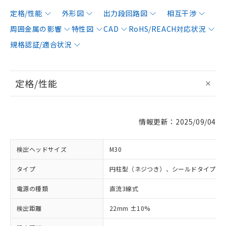
定格/性能
外形図
出力段回路図
相互干渉
周囲金属の影響
特性図
CAD
RoHS/REACH対応状況
規格認証/適合状況
定格/性能
情報更新：2025/09/04
検出ヘッドサイズ
M30
タイプ
円柱型（ネジつき）、シールドタイプ
電源の種類
直流3線式
検出距離
22mm ±10%