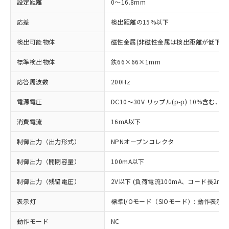
設定距離
0～16.8mm
応差
検出距離の15%以下
検出可能物体
磁性金属(非磁性金属は検出距離が低下し
標準検出物体
鉄66×66×1mm
応答周波数
200Hz
電源電圧
DC10～30V リップル(p-p) 10%含む、Cla
消費電流
16mA以下
制御出力（出力形式）
NPNオープンコレクタ
制御出力（開閉容量）
100mA以下
制御出力（残留電圧）
2V以下 (負荷電流100mA、コード長2m時
表示灯
標準I/Oモード（SIOモード）: 動作表示灯
動作モード
NC