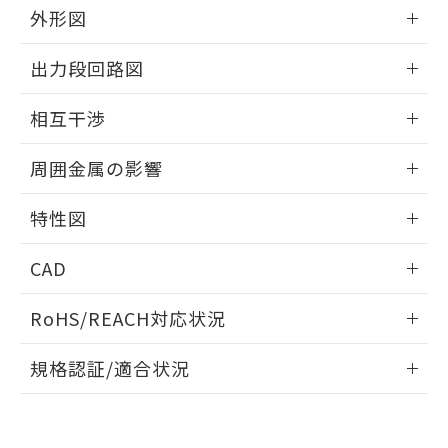
とができます。
合意する
キャンセル
外形図
引・商談に必要な範囲で利用すること
をご了承ください。
EU RoHS指令（10物質）の非含有証明書
情報更新：2025/09/04
※当社の共同利用者とは、
"個人情報
出力段回路図
51物質の非含有証明書（当社基準）
の共同利用に関して"
の「1.共同利
※本証明書は発行日時点で非含有を証明す
外形図
用者の範囲」に記載されている法人を
情報更新：2025/09/04
るもので、過去に遡って非含有を証明する
相互干渉
指します。
ものではありません。
出力段回路図
情報更新：2025/09/04
また、RoHS指令のフタル酸エステル類４
周囲金属の影響
物質の対応では、対応完了までの期間は出
荷製品に未対応品が混在することから備考
相互干渉
情報更新：2025/09/04
特性図
欄に対応日を記載しておりました。
既に当社にて対応品への在庫切替を完了
周囲金属の影響
情報更新：2025/09/04
していることから、特段のことがない限
CAD
り、2022年1月12日より割愛しておりま
検出物体の大きさと材質による影響
す。
ログイン/会員登録いただくと、CADデータをダウンロー
RoHS/REACH対応状況
ドすることができます。
情報更新：2026/7/29
A: 150mm以上、B: 90mm以上
規格認証/適合状況
ログイン/会員登録
EU RoHS
注意事項・凡例
UL認証
CSA認証
CEマーキング
L: 0mm以上、φd: 70mm以上、D: 0mm以上、m: 66mm以
上、n: 90mm以上