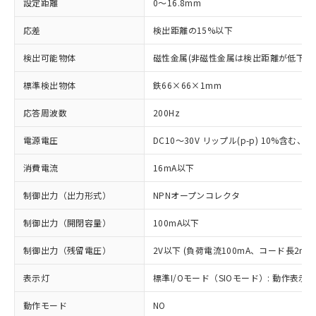
設定距離
0～16.8mm
応差
検出距離の15%以下
検出可能物体
磁性金属(非磁性金属は検出距離が低下し
標準検出物体
鉄66×66×1mm
応答周波数
200Hz
電源電圧
DC10～30V リップル(p-p) 10%含む、Cla
消費電流
16mA以下
制御出力（出力形式）
NPNオープンコレクタ
制御出力（開閉容量）
100mA以下
制御出力（残留電圧）
2V以下 (負荷電流100mA、コード長2m時
表示灯
標準I/Oモード（SIOモード）: 動作表示灯
動作モード
NO