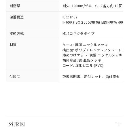
号
覧された時点での実際の在庫および標
ミウム(Cd) 100ppm以下、
Pb(鉛) :1000ppm、 Hg(水銀) : 1000ppm、 Cd(カドミウ
可)を取得するなどの必要な手続きを
2
六価クロム(Cr(Ⅵ)) 1000ppm以下、ポリ臭化ビフェニル
耐衝撃
耐久: 1000m/s
X、Y、Z各方向 10回
ム) : 100ppm、
準価格とは異なる場合があることをご
類(PBB) 1000ppm以下、ポリ臭化ジフェニルエーテル類
Cr(Ⅵ)(六価クロム) : 1000ppm、 PBBs(ポリ臭化ビフェ
とります。
了承ください。
(PBDE) 1000ppm以下、フタル酸ビス(2-エチルヘキシ
○
一定数以上の在庫あり
ニル類) : 1000ppm、 PBDEs(ポリ臭化ジフェニルエーテ
保護構造
IEC: IP67
当社は規制貨物を破棄する場合は、完
ル) (DEHP)(別名：DOP) 1000ppm以下、フタル酸ブチ
正式な納期状況および標準価格はお客
ル類) : 1000ppm、
IP69K (ISO 20653規格(旧DIN規格 40050 
ルベンジル（BBP） 1000ppm以下、フタル酸ジブチル
全に破砕するなど、違法に輸出されな
DBP(フタル酸ジブチル) : 1000ppm、 DIBP(フタル酸ジ
様のお取引先、またはお客様担当のオ
（DBP） 1000ppm以下、フタル酸ジイソブチル
イソブチル) : 1000ppm、 BBP(フタル酸ブチルベンジ
△
一定数には満たないが在庫あり
いよう必要な手段を講じます。
ムロン制御機器販売店・当社販売員に
(DIBP) 1000ppm以下
ル) : 1000ppm、
接続方式
M12コネクタタイプ
当社は貴社製品を、核兵器、ミサイ
但し、RoHS指令で産業用監視および制御機器に対する
DEHP(フタル酸ビス(2-エチルヘキシル)) : 1000ppm
ご相談ください。
適用除外項目は除く。
ル、化学兵器、生物兵器またはその他
－
在庫なし(最新の在庫状況につ
オムロン制御機器販売店や当社販売拠
フタル酸エステル類の４物質については閾値を超える意
材質
ケース: 黄銅 ニッケルメッキ
武器並びにこれらの製造装置等に一切
いては、お客様のお取引先、ま
図的な使用がないことを確認しています。
点は「
販売ネットワーク
」をご確認
検出面: ポリブチレンテレフタレート (PB
※2 環境保護使用期限
使用いたしません。
たはお客様担当のオムロン制御
締めつけナット: 黄銅 ニッケルメッキ
ください。
当社は、貴社製品を第三者に販売する
歯付座金: 鉄 亜鉛メッキ
機器販売店・当社販売員にご確
在庫状況および標準価格結果を当社の
※2 対応予定月
「ｅ」：有害物質（10物質）のすべてが基
コード: 塩化ビニル (PVC)
場合は、上記1、2および3の内容を当
認ください)
事前の承諾なく第三者に漏洩または開
準値以下であることを示します。
該第三者に通知します。また当社は、
示しないようお願いします。
付属品
取扱説明書、締付ナット、歯付座金
部品在庫の切り替え状況などにより、予定
「10」：通常の使用状況下において有害物
販売先および販売に係わる関係者が違
マイパーツ機能（部品リスト作成サー
空
受注生産機種、また在庫状況の
月が前後することがあります。
質が外部に漏えいし、環境に深刻な影響を
法に輸出するおそれがある場合は、取
ビス）をご利用いただくには、I-Web
白
情報を公開していない機種
及ぼさない年数を意味します。
り引きをいたしません。
メンバーズにご登録されている必要が
「－」：未確認です。当社販売部門へお問
あります。
い合わせください。
お客様が当ウェブサイト上で当社にご
※3 非含有証明書ダウンロード
登録された部品リストについて、当社
および当社の共同利用者が、当社の製
下記の非含有証明書をダウンロードするこ
品・サービスに関するお客様との取
外形図
とができます。
合意する
キャンセル
引・商談に必要な範囲で利用すること