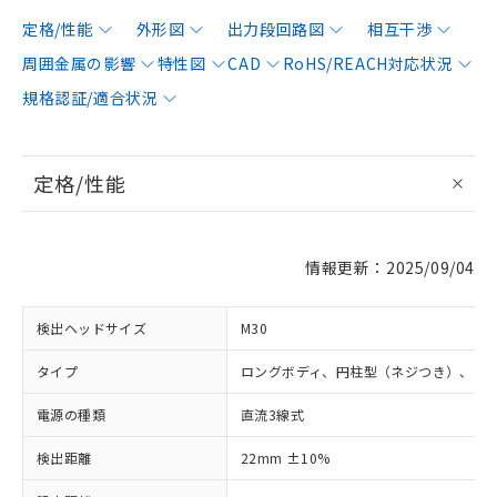
定格/性能
外形図
出力段回路図
相互干渉
周囲金属の影響
特性図
CAD
RoHS/REACH対応状況
規格認証/適合状況
定格/性能
情報更新：2025/09/04
検出ヘッドサイズ
M30
タイプ
ロングボディ、円柱型（ネジつき）、シ
電源の種類
直流3線式
検出距離
22mm ±10%