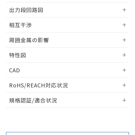
情報更新：2025/09/04
をご了承ください。
出力段回路図
EU RoHS指令（10物質）の非含有証明書
※当社の共同利用者とは、
"個人情報
51物質の非含有証明書（当社基準）
の共同利用に関して"
の「1.共同利
外形図
情報更新：2025/09/04
※本証明書は発行日時点で非含有を証明す
相互干渉
用者の範囲」に記載されている法人を
るもので、過去に遡って非含有を証明する
指します。
出力段回路図
ものではありません。
情報更新：2025/09/04
周囲金属の影響
また、RoHS指令のフタル酸エステル類４
物質の対応では、対応完了までの期間は出
相互干渉
情報更新：2025/09/04
荷製品に未対応品が混在することから備考
特性図
欄に対応日を記載しておりました。
周囲金属の影響
情報更新：2025/09/04
既に当社にて対応品への在庫切替を完了
CAD
していることから、特段のことがない限
り、2022年1月12日より割愛しておりま
検出物体の大きさと材質による影響
ログイン/会員登録いただくと、CADデータをダウンロー
RoHS/REACH対応状況
す。
ドすることができます。
情報更新：2026/7/29
A: 150mm以上、B: 90mm以上
規格認証/適合状況
ログイン/会員登録
EU RoHS
注意事項・凡例
UL認証
CSA認証
CEマーキング
L: 0mm以上、φd: 70mm以上、D: 0mm以上、m: 66mm以
上、n: 90mm以上
Yes
Yes
Yes
金属埋め込み
対応状況
対応予定月
※1
※2
ダウンロードデータをご利用いただく前に、以下を必ずお読
タイムチャート