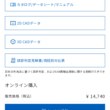
みください。
カタログ/データシート/マニュアル
対応済み
ソフトウェアの使用条件
LR型式承認
DNV型式承認
BV型式承認
KR型式承
（イギリス
（ノルウェー
（フランス
（韓国
船舶規格）
船舶規格）
船舶規格）
船舶規格
中国 RoHS
注意事項・凡例
2D CADデータ
No
No
No
No
l: 8mm以上、φd: 70mm以上、D: 8mm以上、m: 66mm以
上、n: 90mm以上
中国 RoHS表
※1 ※2
検出領域
3D CADデータ
この製品の規格認証/適合状況ページへ
Pb
Hg
Cd
Cr(VI)
その他の認証はこちらのページからご検索ください
該非判定見解書/項目別対比表
X
O
O
O
日本の外為法に基づく該非判定、およびEAR再輸出規制に関する見解が入手でき
ます。
"対応済み"や非含有の記載がされた商品であっても、流通
在庫等で未対応品が混在する可能性があります。
オンライン購入
非含有品が必要な際は、弊社営業部門もしくは販売店へお
問い合わせください。
¥ 14,740
販売価格（税込）
この製品のRoHS/REACH対応状況ページへ