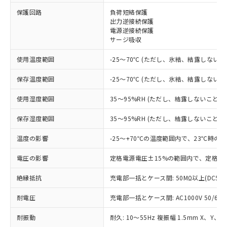
※1 対応状況
保護回路
負荷短絡保護
出力逆接続保護
対応済み：EU RoHS指令（10物質）の
電源逆接続保護
非含有に対応した製品が提供可能な商品で
サージ吸収
す。
対応予定：EU RoHS指令（10物質）の非含
使用温度範囲
-25～70℃ (ただし、氷結、結露しないこ
ご利用条件
有に対応した製品に切り替える予定のある
商品です。
保存温度範囲
-25～70℃ (ただし、氷結、結露しないこ
対応予定なし：EU RoHS指令（10物質）の
以下の条件をお読みいただき、同意のうえ
非含有に非対応の商品で、対応品を出す予
使用湿度範囲
35～95%RH (ただし、結露しないこと)
ご利用ください。
定はありません。
調査・確認中：EU RoHS指令（10物質）の
保存湿度範囲
35～95%RH (ただし、結露しないこと)
本サービスは、当社制御機器事業取扱
※1 中国RoHS○×表
非含有の対応状況を調査中または確認中の
商品の当社在庫状況および標準価格
温度の影響
-25～+70℃の温度範囲内で、23℃時の
商品です。
(税抜)を提供させていただくもので
「○」：最大均質材料含有率が中国RoHSの
非該当品：ライセンス料など無形物で、有
す。
電圧の影響
定格電源電圧±15%の範囲内で、定格電
基準値以下であることを示します。
害物質有無と関係のない商品です。
当社制御機器事業取扱商品の中には、
「×」：最大均質材料含有率が中国RoHSの
仕入先様の事情により、非含有部品として
本サービスの対象外となる商品もある
絶縁抵抗
充電部一括とケース間: 50MΩ以上(DC50
基準値を超えていることを示します。
いたものが、含有品と判明した場合などや
当社は、これら貴社製品のうち、外国
ことをご了承ください。
「－」：未確認です。当社販売部門へお問
むを得ず変更することがあります。
為替および外国貿易法に定める商品
在庫状況および標準価格照会結果は、
耐電圧
充電部一括とケース間: AC1000V 50/60Hz
い合わせください。
（以下｢規制貨物等」という）を輸出
記載している更新日時点での社内デー
*EU RoHS指令（10物質）：
または国外への提供する場合は、日本
耐振動
耐久: 10～55Hz 複振幅 1.5mm X、Y、Z
記
タに基づき作成されるものであり、閲
説明
鉛(Pb) 1000ppm以下、 水銀(Hg) 1000ppm以下、 カド
*中国RoHS10物質の基準値 (GB/T26572)：
国政府の輸出許可(または役務取引許