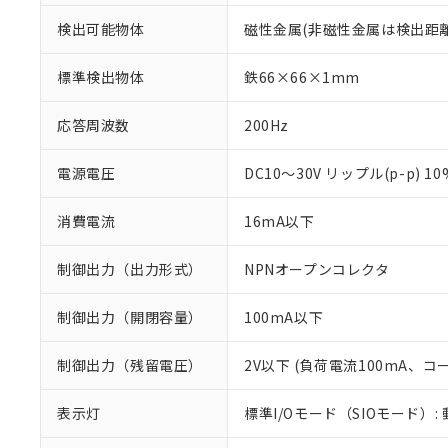
検出可能物体
磁性金属(非磁性金属は検出距
標準検出物体
鉄66×66×1mm
応答周波数
200Hz
電源電圧
DC10～30V リップル(p-p) 1
消費電流
16mA以下
制御出力（出力形式）
NPNオープンコレクタ
制御出力（開閉容量）
100mA以下
※1 対応状況
制御出力（残留電圧）
2V以下 (負荷電流100mA、コ
対応済み：EU
対応予定：EU R
表示灯
標準I/Oモード（SIOモード）:
対応予定なし：EU