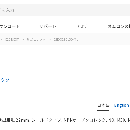
ウンロード
サポート
セミナ
オムロンの
>
E2E NEXT
>
形式セレクタ
>
E2E-X22C130-M1
レクタ
日本語
English
検出距離 22mm, シールドタイプ, NPNオープンコレクタ, NO, M30,