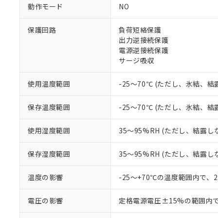
調査・確認中：EU
ご利用条件
動作モード
NO
非該当品：ライセ
※1 中国RoHS
仕入先様の事情に
保護回路
負荷短絡保護
があります。
以下の条件をお読
「○」：最大均質
出力逆接続保護
「×」：最大均質
電源逆接続保護
本サービスは
当社は、これ
*EU RoHS指令（10物
「－」：未確認で
鉛(Pb) 1000ppm以下、
サージ吸収
くものです。
う）を輸出ま
記
説明
六価クロム(Cr(Ⅵ)) 1
当社制御機器
などの必要な
フタル酸ビス(2-エチルヘ
号
*中国RoHS10物質の基準値 
ル（DBP） 1000ppm
在庫状況およ
当社は規制貨
使用温度範囲
-25～70℃ (ただし、氷結、
Pb(鉛) :1000ppm、 Hg
但し、RoHS指令で産
のであり、閲
ます。
Cr(Ⅵ)(六価クロム) : 
フタル酸エステル類の４
○
一定数以
DBP(フタル酸ジブチル) :
い。
当社は貴社製
保存温度範囲
-25～70℃ (ただし、氷結、
DEHP(フタル酸ビス(2-エ
正式な納期状
置等に一切使
当社販売員に
※2 対応予定月
△
一定数に
当社は、貴社
使用湿度範囲
35～95%RH (ただし、結露し
オムロン制御
また当社は、
※2 環境保護使
在庫状況およ
部品在庫の切り替
たしません。
－
在庫なし
保存湿度範囲
35～95%RH (ただし、結露し
す。
「ｅ」：有害物質
機器販売
マイパーツ機
「10」：通常の
ている必要が
温度の影響
-25～+70℃の温度範囲内で、
味します。
空
受注生産
お客様が当ウ
※3 非含有証明
「－」：未確認で
白
が、当社の製
電圧の影響
定格電源電圧±15%の範囲内
さい。
下記の非含有証明
※当社の共同