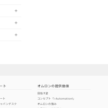
025/09/04
2026/7/29
ート
オムロンの提供価値
目指す姿
ポート
コンセプト「i-Automation!」
ジャパンデスク
オムロンの強み