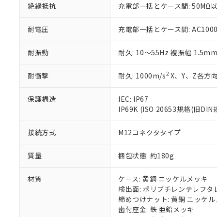
絶縁抵抗
充電部一括とケース間: 50MΩ以
いる法人を指
EU RoHS指令（
51物質の非含有証
※本証明書は発行
耐電圧
充電部一括とケース間: AC1000V 
また、RoHS指
混在することから
耐振動
耐久: 10～55Hz 複振幅 1.5m
既に当社にて対応
り割愛しておりま
2
耐衝撃
耐久: 1000m/s
X、Y、Z各方向
保護構造
IEC: IP67
IP69K (ISO 20653規格(旧DIN
接続方式
M12コネクタタイプ
質量
梱包状態: 約180g
材質
ケース: 黄銅 ニッケルメッキ
検出面: ポリブチレンテレフタレー
締めつけナット: 黄銅 ニッケ
歯付座金: 鉄 亜鉛メッキ