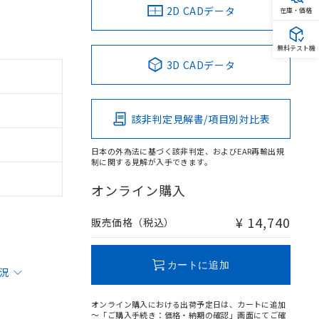
2D CADデータ
在庫・価格
無料テスト機
3D CADデータ
該非判定見解書/項目別対比表
日本の外為法に基づく該非判定、およびEAR再輸出規
制に関する見解が入手できます。
オンライン購入
¥ 14,740
販売価格（税込）
カートに追加
状況
オンライン購入における出荷予定日は、カートに追加
～「ご購入手続き：価格・納期の確認」画面にてご確