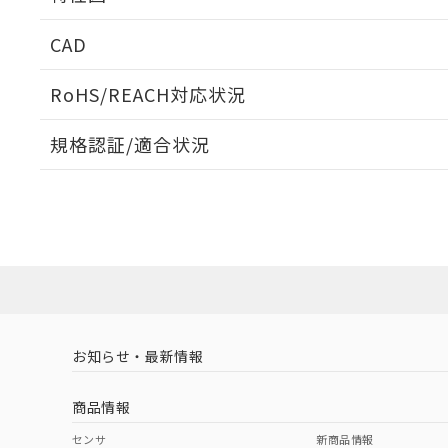
周囲金属の影響
CAD
検出物体の大きさと材質による影響
ログイン/会員登録いただくと、CADデータをダウンロ
RoHS/REACH対応状況
規格認証/適合状況
EU RoHS
注意事項・凡例
A: 150mm以上、B: 90mm以上
UL認証
CSA認証
CEマーキング
L: 0mm以上、φd: 70mm以上、D: 0mm以上、m: 66mm以
ダウンロードデータをご利用いただく前に、以下を必ずお読
Yes
Yes
Yes
対応状況
対応予定月
※1
※2
金属埋め込み
ソフトウェアの使用条件
対応済み
LR型式承認
DNV型式承認
BV型式承認
KR
（イギリス
（ノルウェー
（フランス
（
お知らせ・最新情報
中国 RoHS
注意事項・凡例
船舶規格）
船舶規格）
船舶規格）
船
商品情報
No
No
No
No
検出領域
中国 RoHS表
※1 ※2
センサ
新商品情報
l: 8mm以上、φd: 70mm以上、D: 8mm以上、m: 66mm以上