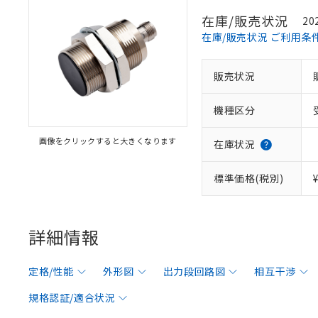
在庫/販売状況
20
在庫/販売状況 ご利用条
販売状況
機種区分
画像をクリックすると大きくなります
在庫状況
標準価格(税別)
詳細情報
定格/性能
外形図
出力段回路図
相互干渉
規格認証/適合状況