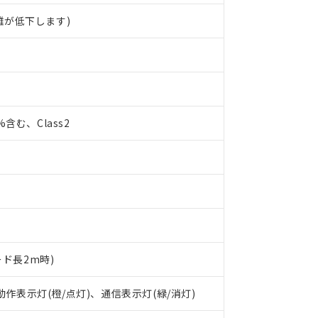
離が低下します)
0%含む、Class2
ード長2m時)
 RoHS指令（10物質）の非含有に対応した製品が提供可能な商品です
oHS指令（10物質）の非含有に対応した製品に切り替える予定のある
 動作表示灯(橙/点灯)、通信表示灯(緑/消灯)
 RoHS指令（10物質）の非含有に非対応の商品で、対応品を出す予