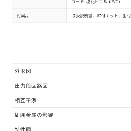
コード: 塩化ビニル (PVC)
付属品
取扱説明書、締付ナット、歯
外形図
出力段回路図
外形図
相互干渉
出力段回路図
周囲金属の影響
相互干渉
特性図