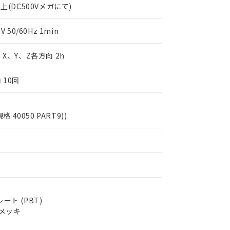
上(DC500Vメガにて)
します。
10物質）の非含有証明書
明書（当社基準）
日時点で非含有を証明するもので、過去に遡って非含有を証明するも
50/60Hz 1min
令のフタル酸エステル類４物質の対応では、対応完了までの期間は出
備考欄に対応日を記載しておりました。
m X、Y、Z各方向 2h
品への在庫切替を完了していることから、特段のことがない限り、20
す。
 10回
規格 40050 PART9))
ト (PBT)
ルメッキ