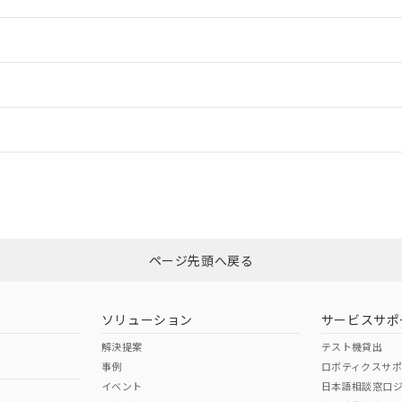
情報更新：2
ードすることができます。
情報更新：
ログイン/会員登録
CCC認証
電波法
上、n: 90mm以上
みください。
N/A
N/A
非含有証明書
※3
ページ先頭へ戻る
ダウンロードはこちら
型式承認
NK型式承認
ABS型式承認
韓国
（日本
（アメリカ
ソリューション
サービスサポ
舶規格）
船舶規格）
船舶規格）
解決提案
テスト機貸出
事例
ロボティクスサ
No
No
イベント
日本語相談窓口
、n: 90mm以上