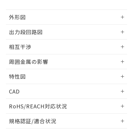
下記の非含有証明書をダウンロードするこ
品・サービスに関するお客様との取
とができます。
合意する
キャンセル
引・商談に必要な範囲で利用すること
外形図
をご了承ください。
EU RoHS指令（10物質）の非含有証明書
※当社の共同利用者とは、
"個人情報
51物質の非含有証明書（当社基準）
情報更新：2025/09/04
の共同利用に関して"
の「1.共同利
出力段回路図
※本証明書は発行日時点で非含有を証明す
用者の範囲」に記載されている法人を
るもので、過去に遡って非含有を証明する
外形図
指します。
情報更新：2025/09/04
ものではありません。
相互干渉
また、RoHS指令のフタル酸エステル類４
出力段回路図
情報更新：2025/09/04
物質の対応では、対応完了までの期間は出
周囲金属の影響
荷製品に未対応品が混在することから備考
欄に対応日を記載しておりました。
相互干渉
情報更新：2025/09/04
特性図
既に当社にて対応品への在庫切替を完了
していることから、特段のことがない限
周囲金属の影響
情報更新：2025/09/04
り、2022年1月12日より割愛しておりま
CAD
す。
検出物体の大きさと材質による影響
ログイン/会員登録いただくと、CADデータをダウンロー
RoHS/REACH対応状況
ドすることができます。
情報更新：2026/7/29
A: 150mm以上、B: 90mm以上
規格認証/適合状況
ログイン/会員登録
EU RoHS
注意事項・凡例