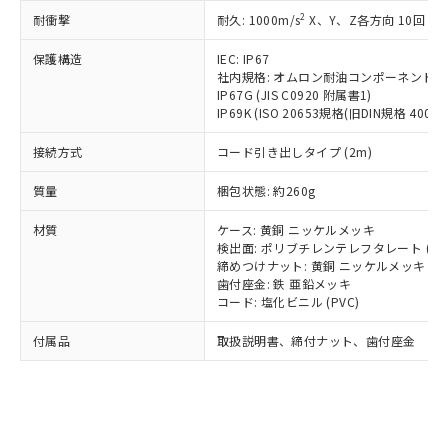
記載している更新日時点での社内デー
*EU RoHS指令（10物質）：
または国外への提供する場合は、日本
2
耐衝撃
記
タに基づき作成されるものであり、閲
説明
耐久: 1000m/s
X、Y、Z各方向 10回
鉛(Pb) 1000ppm以下、 水銀(Hg) 1000ppm以下、 カド
*中国RoHS10物質の基準値 (GB/T26572)：
国政府の輸出許可(または役務取引許
号
覧された時点での実際の在庫および標
ミウム(Cd) 100ppm以下、
Pb(鉛) :1000ppm、 Hg(水銀) : 1000ppm、 Cd(カドミウ
可)を取得するなどの必要な手続きを
六価クロム(Cr(Ⅵ)) 1000ppm以下、ポリ臭化ビフェニル
保護構造
IEC: IP67
ム) : 100ppm、
準価格とは異なる場合があることをご
類(PBB) 1000ppm以下、ポリ臭化ジフェニルエーテル類
Cr(Ⅵ)(六価クロム) : 1000ppm、 PBBs(ポリ臭化ビフェ
とります。
社内規格: オムロン耐油コンポーネント評
了承ください。
(PBDE) 1000ppm以下、フタル酸ビス(2-エチルヘキシ
○
一定数以上の在庫あり
ニル類) : 1000ppm、 PBDEs(ポリ臭化ジフェニルエーテ
IP67G (JIS C0920 附属書1)
当社は規制貨物を破棄する場合は、完
ル) (DEHP)(別名：DOP) 1000ppm以下、フタル酸ブチ
正式な納期状況および標準価格はお客
ル類) : 1000ppm、
IP69K (ISO 20653規格(旧DIN規格 40050 
ルベンジル（BBP） 1000ppm以下、フタル酸ジブチル
全に破砕するなど、違法に輸出されな
DBP(フタル酸ジブチル) : 1000ppm、 DIBP(フタル酸ジ
様のお取引先、またはお客様担当のオ
（DBP） 1000ppm以下、フタル酸ジイソブチル
イソブチル) : 1000ppm、 BBP(フタル酸ブチルベンジ
△
一定数には満たないが在庫あり
いよう必要な手段を講じます。
ムロン制御機器販売店・当社販売員に
(DIBP) 1000ppm以下
ル) : 1000ppm、
接続方式
コード引き出しタイプ (2m)
当社は貴社製品を、核兵器、ミサイ
但し、RoHS指令で産業用監視および制御機器に対する
DEHP(フタル酸ビス(2-エチルヘキシル)) : 1000ppm
ご相談ください。
適用除外項目は除く。
ル、化学兵器、生物兵器またはその他
－
在庫なし(最新の在庫状況につ
オムロン制御機器販売店や当社販売拠
質量
梱包状態: 約260g
フタル酸エステル類の４物質については閾値を超える意
武器並びにこれらの製造装置等に一切
いては、お客様のお取引先、ま
図的な使用がないことを確認しています。
点は「
販売ネットワーク
」をご確認
※2 環境保護使用期限
使用いたしません。
たはお客様担当のオムロン制御
材質
ください。
ケース: 黄銅 ニッケルメッキ
当社は、貴社製品を第三者に販売する
機器販売店・当社販売員にご確
検出面: ポリブチレンテレフタレート (PB
在庫状況および標準価格結果を当社の
※2 対応予定月
「ｅ」：有害物質（10物質）のすべてが基
場合は、上記1、2および3の内容を当
締めつけナット: 黄銅 ニッケルメッキ
認ください)
事前の承諾なく第三者に漏洩または開
準値以下であることを示します。
歯付座金: 鉄 亜鉛メッキ
該第三者に通知します。また当社は、
示しないようお願いします。
コード: 塩化ビニル (PVC)
部品在庫の切り替え状況などにより、予定
「10」：通常の使用状況下において有害物
販売先および販売に係わる関係者が違
マイパーツ機能（部品リスト作成サー
空
受注生産機種、また在庫状況の
月が前後することがあります。
質が外部に漏えいし、環境に深刻な影響を
法に輸出するおそれがある場合は、取
ビス）をご利用いただくには、I-Web
白
情報を公開していない機種
付属品
取扱説明書、締付ナット、歯付座金
及ぼさない年数を意味します。
り引きをいたしません。
メンバーズにご登録されている必要が
「－」：未確認です。当社販売部門へお問
あります。
い合わせください。
お客様が当ウェブサイト上で当社にご
※3 非含有証明書ダウンロード
登録された部品リストについて、当社
および当社の共同利用者が、当社の製