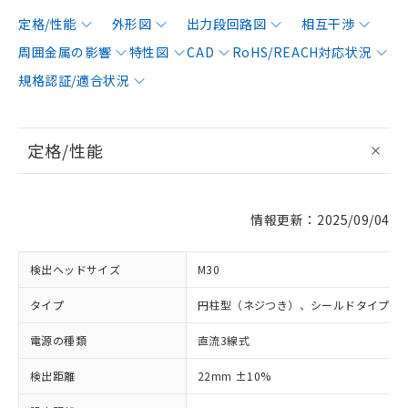
定格/性能
外形図
出力段回路図
相互干渉
周囲金属の影響
特性図
CAD
RoHS/REACH対応状況
規格認証/適合状況
定格/性能
情報更新：2025/09/04
検出ヘッドサイズ
M30
タイプ
円柱型（ネジつき）、シールドタイプ
電源の種類
直流3線式
検出距離
22mm ±10%