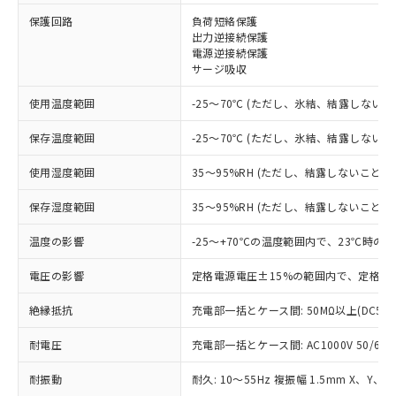
保護回路
負荷短絡保護
※1 対応状況
出力逆接続保護
電源逆接続保護
サージ吸収
対応済み：EU RoHS指令（10物質）の
非含有に対応した製品が提供可能な商品で
使用温度範囲
-25～70℃ (ただし、氷結、結露しないこ
す。
対応予定：EU RoHS指令（10物質）の非含
保存温度範囲
-25～70℃ (ただし、氷結、結露しないこ
ご利用条件
有に対応した製品に切り替える予定のある
商品です。
使用湿度範囲
35～95%RH (ただし、結露しないこと)
対応予定なし：EU RoHS指令（10物質）の
以下の条件をお読みいただき、同意のうえ
非含有に非対応の商品で、対応品を出す予
保存湿度範囲
35～95%RH (ただし、結露しないこと)
ご利用ください。
定はありません。
調査・確認中：EU RoHS指令（10物質）の
温度の影響
-25～+70℃の温度範囲内で、23℃時の
本サービスは、当社制御機器事業取扱
※1 中国RoHS○×表
非含有の対応状況を調査中または確認中の
商品の当社在庫状況および標準価格
商品です。
電圧の影響
定格電源電圧±15%の範囲内で、定格電
(税抜)を提供させていただくもので
「○」：最大均質材料含有率が中国RoHSの
非該当品：ライセンス料など無形物で、有
す。
基準値以下であることを示します。
絶縁抵抗
充電部一括とケース間: 50MΩ以上(DC50
害物質有無と関係のない商品です。
当社制御機器事業取扱商品の中には、
「×」：最大均質材料含有率が中国RoHSの
仕入先様の事情により、非含有部品として
本サービスの対象外となる商品もある
耐電圧
充電部一括とケース間: AC1000V 50/60Hz
基準値を超えていることを示します。
いたものが、含有品と判明した場合などや
当社は、これら貴社製品のうち、外国
ことをご了承ください。
「－」：未確認です。当社販売部門へお問
むを得ず変更することがあります。
為替および外国貿易法に定める商品
在庫状況および標準価格照会結果は、
耐振動
耐久: 10～55Hz 複振幅 1.5mm X、Y、Z
い合わせください。
（以下｢規制貨物等」という）を輸出