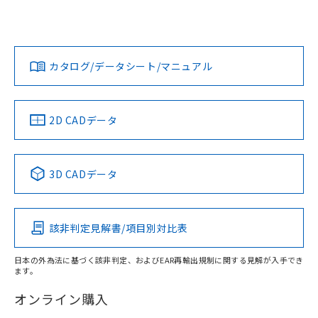
UL認証
CSA認証
CEマーキング
L: 0mm以上、φd: 70mm以上、D: 0mm以上、m: 66mm以
上、n: 90mm以上
Yes
Yes
Yes
金属埋め込み
対応状況
対応予定月
※1
※2
ダウンロードデータをご利用いただく前に、以下を必ずお読
みください。
カタログ/データシート/マニュアル
対応済み
ソフトウェアの使用条件
LR型式承認
DNV型式承認
BV型式承認
KR型式承
タイムチャート
（イギリス
（ノルウェー
（フランス
（韓国
船舶規格）
船舶規格）
船舶規格）
船舶規格
中国 RoHS
注意事項・凡例
2D CADデータ
No
No
No
No
l: 8mm以上、φd: 70mm以上、D: 8mm以上、m: 66mm以
上、n: 90mm以上
中国 RoHS表
※1 ※2
検出領域
3D CADデータ
この製品の規格認証/適合状況ページへ
Pb
Hg
Cd
Cr(VI)
その他の認証はこちらのページからご検索ください
該非判定見解書/項目別対比表
X
O
O
O
日本の外為法に基づく該非判定、およびEAR再輸出規制に関する見解が入手でき
ます。
"対応済み"や非含有の記載がされた商品であっても、流通
在庫等で未対応品が混在する可能性があります。
オンライン購入
非含有品が必要な際は、弊社営業部門もしくは販売店へお