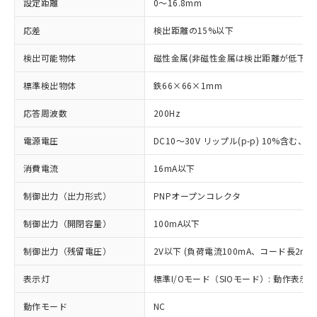
設定距離
0～16.8mm
応差
検出距離の15%以下
検出可能物体
磁性金属(非磁性金属は検出距離が低下し
標準検出物体
鉄66×66×1mm
応答周波数
200Hz
電源電圧
DC10～30V リップル(p-p) 10%含む、Cla
消費電流
16mA以下
制御出力（出力形式）
PNPオープンコレクタ
制御出力（開閉容量）
100mA以下
制御出力（残留電圧）
2V以下 (負荷電流100mA、コード長2m時
表示灯
標準I/Oモード（SIOモード）: 動作表示灯
動作モード
NC