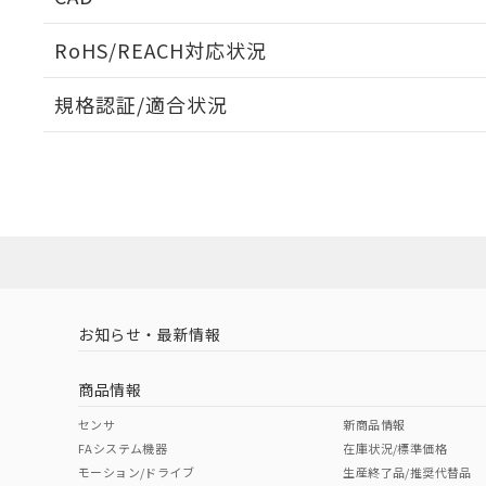
検出物体の大きさと材質による影響
ログイン/会員登録いただくと、CADデータをダウンロ
RoHS/REACH対応状況
規格認証/適合状況
EU RoHS
注意事項・凡例
A: 300mm以上、B: 200mm以上
UL認証
CSA認証
CEマーキング
L: 25mm以上、φd: 90mm以上、D: 25mm以上、m: 70mm
ダウンロードデータをご利用いただく前に、以下を必ずお読
Yes
Yes
Yes
対応状況
対応予定月
※1
※2
金属埋め込み
ソフトウェアの使用条件
対応済み
LR型式承認
DNV型式承認
BV型式承認
KR
（イギリス
（ノルウェー
（フランス
（
お知らせ・最新情報
中国 RoHS
注意事項・凡例
船舶規格）
船舶規格）
船舶規格）
船
商品情報
No
No
No
No
中国 RoHS表
※1 ※2
センサ
新商品情報
l: 30mm以上、φd: 90mm以上、D: 30mm以上、m: 70mm
FAシステム機器
在庫状況/標準価格
Pb
Hg
Cd
Cr(V
モーション/ドライブ
生産終了品/推奨代替品