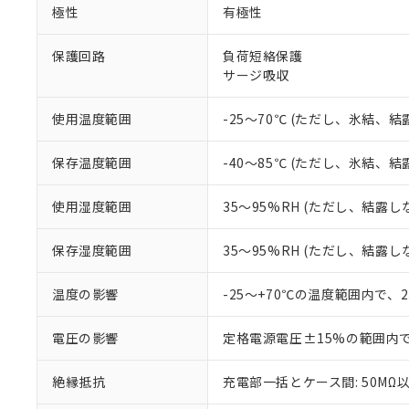
※1 中国RoHS
極性
有極性
仕入先様の事情に
があります。
以下の条件をお読
「○」：最大均質
保護回路
負荷短絡保護
「×」：最大均質
サージ吸収
本サービスは
当社は、これ
*EU RoHS指令（10物
「－」：未確認で
鉛(Pb) 1000ppm以下、
くものです。
う）を輸出ま
記
説明
六価クロム(Cr(Ⅵ)) 1
当社制御機器
などの必要な
フタル酸ビス(2-エチルヘ
使用温度範囲
-25～70℃ (ただし、氷結、
号
*中国RoHS10物質の基準値 
ル（DBP） 1000ppm
在庫状況およ
当社は規制貨
Pb(鉛) :1000ppm、 Hg
但し、RoHS指令で産
のであり、閲
ます。
Cr(Ⅵ)(六価クロム) : 
フタル酸エステル類の４
保存温度範囲
-40～85℃ (ただし、氷結、
○
一定数以
DBP(フタル酸ジブチル) :
い。
当社は貴社製
DEHP(フタル酸ビス(2-エ
正式な納期状
置等に一切使
使用湿度範囲
35～95%RH (ただし、結露し
当社販売員に
※2 対応予定月
△
一定数に
当社は、貴社
オムロン制御
また当社は、
※2 環境保護使
在庫状況およ
部品在庫の切り替
たしません。
保存湿度範囲
35～95%RH (ただし、結露し
－
在庫なし
す。
「ｅ」：有害物質
機器販売
マイパーツ機
「10」：通常の
温度の影響
-25～+70℃の温度範囲内で、
ている必要が
味します。
空
受注生産
お客様が当ウ
※3 非含有証明
「－」：未確認で
白
電圧の影響
定格電源電圧±15%の範囲内
が、当社の製
さい。
下記の非含有証明
絶縁抵抗
充電部一括とケース間: 50MΩ以
※当社の共同
いる法人を指
EU RoHS指令（