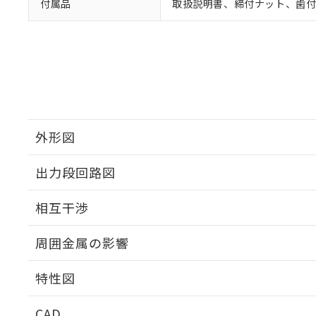
付属品
取扱説明書、締付ナット、歯
外形図
出力段回路図
外形図
相互干渉
出力段回路図
周囲金属の影響
相互干渉
特性図
周囲金属の影響
CAD