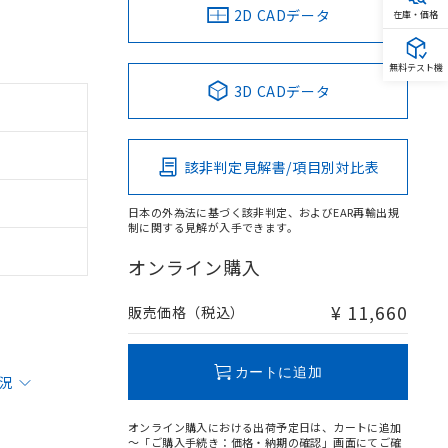
2D CADデータ
在庫・価格
無料テスト機
3D CADデータ
該非判定見解書/項目別対比表
日本の外為法に基づく該非判定、およびEAR再輸出規
制に関する見解が入手できます。
オンライン購入
¥ 11,660
販売価格（税込）
カートに追加
状況
オンライン購入における出荷予定日は、カートに追加
～「ご購入手続き：価格・納期の確認」画面にてご確