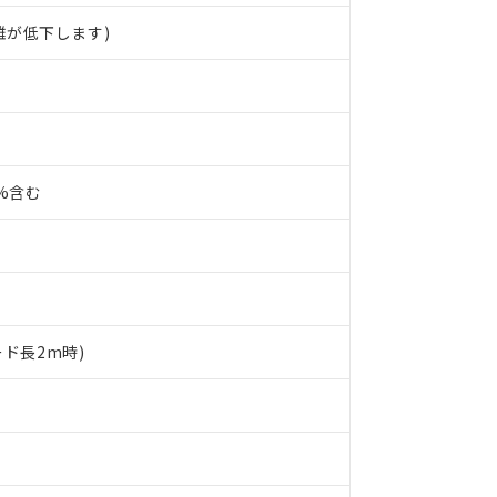
離が低下します)
0%含む
ード長2m時)
 RoHS指令（10物質）の非含有に対応した製品が提供可能な商品です
oHS指令（10物質）の非含有に対応した製品に切り替える予定のある
 RoHS指令（10物質）の非含有に非対応の商品で、対応品を出す予
 RoHS指令（10物質）の非含有の対応状況を調査中または確認中の
ンス料など無形物で、有害物質有無と関係のない商品です。