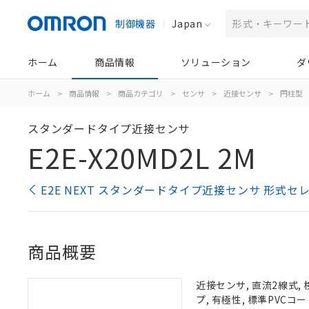
制御機器
Japan
ホーム
商品情報
ソリューション
ダ
ホーム
>
商品情報
>
商品カテゴリ
>
センサ
>
近接センサ
>
円柱型
スタンダードタイプ近接センサ
E2E-X20MD2L 2M
E2E NEXT スタンダードタイプ近接センサ 形式セ
商品概要
近接センサ, 直流2線式, 
プ, 有極性, 標準PVCコー