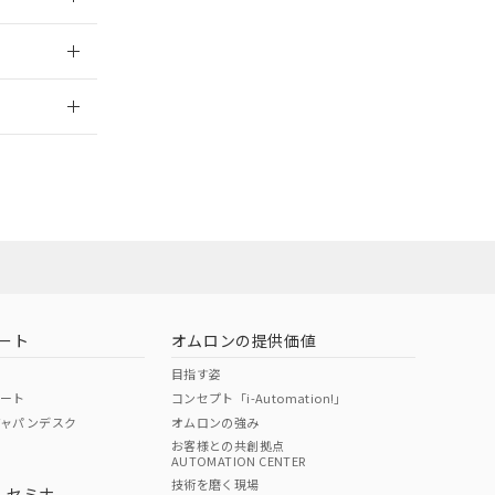
2026/7/29
ート
オムロンの提供価値
目指す姿
ポート
コンセプト「i-Automation!」
ジャパンデスク
オムロンの強み
お客様との共創拠点
AUTOMATION CENTER
DIBP
BBP
DEHP
環境保護
技術を磨く現場
・セミナ