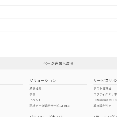
ードすることができます。
情報更新：
ログイン/会員登録
CCC認証
電波法
以上、n: 90mm以上
みください。
N/A
N/A
非含有証明書
※3
ページ先頭へ戻る
ダウンロードはこちら
型式承認
NK型式承認
ABS型式承認
韓国
（日本
（アメリカ
ソリューション
サービスサポ
舶規格）
船舶規格）
船舶規格）
解決提案
テスト機貸出
事例
ロボティクスサ
No
No
イベント
日本語相談窓口
以上、n: 90mm以上
現場データ活用サービスi-BELT
輸出該非判定
I)
PBBs
PBDEs
DBP
ダウンロードセンタ
eラーニング