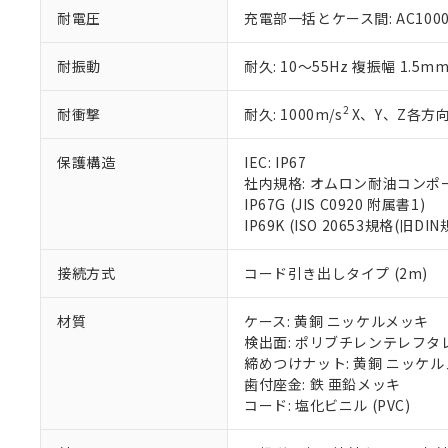
51物質の非含有証
耐電圧
充電部一括とケース間: AC1000V 
※本証明書は発行
また、RoHS指
耐振動
耐久: 10～55Hz 複振幅 1.5m
混在することから
既に当社にて対応
2
耐衝撃
耐久: 1000m/s
X、Y、Z各方向
り割愛しておりま
保護構造
IEC: IP67
社内規格: オムロン耐油コンポ
IP67G (JIS C0920 附属書1)
IP69K (ISO 20653規格(旧DIN
接続方式
コード引き出しタイプ (2m)
材質
ケース: 黄銅 ニッケルメッキ
検出面: ポリブチレンテレフタレー
締めつけナット: 黄銅 ニッケ
歯付座金: 鉄 亜鉛メッキ
コード: 塩化ビニル (PVC)