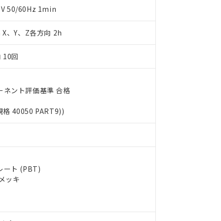
明書（当社基準）
50/60Hz 1min
日時点で非含有を証明するもので、過去に遡って非含有を証明するも
令のフタル酸エステル類４物質の対応では、対応完了までの期間は出
m X、Y、Z各方向 2h
備考欄に対応日を記載しておりました。
品への在庫切替を完了していることから、特段のことがない限り、20
 10回
す。
ーネント評価基準 合格
規格 40050 PART9))
ト (PBT)
ルメッキ