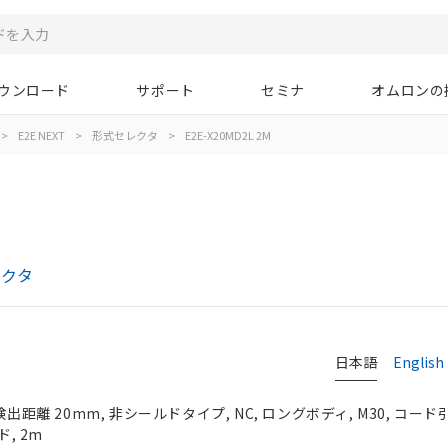
ウンロード
サポート
セミナ
オムロンの
>
E2E NEXT
>
形式セレクタ
>
E2E-X20MD2L 2M
レクタ
日本語
English
検出距離 20mm, 非シールドタイプ, NC, ロングボディ, M30, コー
ド, 2m