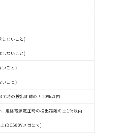
○×表
より、非含有部品としていたものが、含有品と判明した場合などやむ
みいただき、同意のうえご利用ください。
材料含有率が中国RoHSの基準値以下であることを示します。
材料含有率が中国RoHSの基準値を超えていることを示します。
、当社制御機器事業取扱商品の当社在庫状況および標準価格(税抜)
ら貴社製品のうち、外国為替および外国貿易法に定める商品（以下｢
質）：
す。当社販売部門へお問い合わせください。
 水銀(Hg) 1000ppm以下、 カドミウム(Cd) 100ppm以下、
たは国外への提供する場合は、日本国政府の輸出許可(または役務取
000ppm以下、ポリ臭化ビフェニル類(PBB) 1000ppm以下、ポリ臭化ジフェニルエーテル類(P
事業取扱商品の中には、本サービスの対象外となる商品もあること
手続きをとります。
キシル) (DEHP)(別名：DOP) 1000ppm以下、フタル酸ブチルベンジル（BBP） 100
結露しないこと)
(GB/T26572)：
以下、フタル酸ジイソブチル (DIBP) 1000ppm以下
び標準価格照会結果は、記載している更新日時点での社内データに
物を破棄する場合は、完全に破砕するなど、違法に輸出されないよ
(水銀) : 1000ppm、 Cd(カドミウム) : 100ppm、
業用監視および制御機器に対する適用除外項目は除く。
覧された時点での実際の在庫および標準価格とは異なる場合がある
1000ppm、 PBBs(ポリ臭化ビフェニル類) : 1000ppm、 PBDEs(ポリ臭化ジフェニルエーテル類
物質については閾値を超える意図的な使用がないことを確認しています。
結露しないこと)
上の在庫あり
 1000ppm、 DIBP(フタル酸ジイソブチル) : 1000ppm、 BBP(フタル酸ブチルベンジル) :
品を、核兵器、ミサイル、化学兵器、生物兵器またはその他武器並
チルヘキシル)) : 1000ppm
況および標準価格はお客様のお取引先、またはお客様担当のオムロ
用いたしません。
ないこと)
ご相談ください。
は満たないが在庫あり
製品を第三者に販売する場合は、上記1、2および3の内容を当該第
機器販売店や当社販売拠点は「
販売ネットワーク
」をご確認くだ
販売先および販売に係わる関係者が違法に輸出するおそれがある場
用期限
び標準価格結果を当社の事前の承諾なく第三者に漏洩または開示し
え状況などにより、予定月が前後することがあります。
ないこと)
(最新の在庫状況については、お客様のお取引先、またはお客様担当
（10物質）のすべてが基準値以下であることを示します。
店・当社販売員にご確認ください)
能（部品リスト作成サービス）をご利用いただくには、I-Webメン
使用状況下において有害物質が外部に漏えいし、環境に深刻な影響を
23℃時の検出距離の±10%以内
あります。
機種、また在庫状況の情報を公開していない機種
ェブサイト上で当社にご登録された部品リストについて、当社およ
書ダウンロード
す。当社販売部門へお問い合わせください。
で、定格電源電圧時の検出距離の±1%以内
品・サービスに関するお客様との取引・商談に必要な範囲で利用す
合意する
キャンセル
書をダウンロードすることができます。
上(DC500Vメガにて)
利用者とは、
"個人情報の共同利用に関して"
の「1.共同利用者の
します。
10物質）の非含有証明書