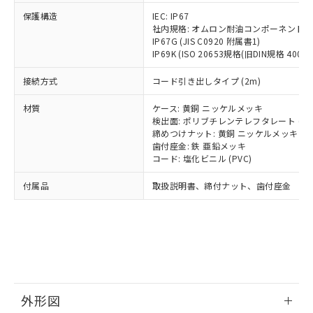
号
覧された時点での実際の在庫および標
ミウム(Cd) 100ppm以下、
Pb(鉛) :1000ppm、 Hg(水銀) : 1000ppm、 Cd(カドミウ
可)を取得するなどの必要な手続きを
六価クロム(Cr(Ⅵ)) 1000ppm以下、ポリ臭化ビフェニル
ム) : 100ppm、
保護構造
IEC: IP67
準価格とは異なる場合があることをご
類(PBB) 1000ppm以下、ポリ臭化ジフェニルエーテル類
Cr(Ⅵ)(六価クロム) : 1000ppm、 PBBs(ポリ臭化ビフェ
とります。
社内規格: オムロン耐油コンポーネント評
了承ください。
(PBDE) 1000ppm以下、フタル酸ビス(2-エチルヘキシ
○
一定数以上の在庫あり
ニル類) : 1000ppm、 PBDEs(ポリ臭化ジフェニルエーテ
IP67G (JIS C0920 附属書1)
当社は規制貨物を破棄する場合は、完
ル) (DEHP)(別名：DOP) 1000ppm以下、フタル酸ブチ
正式な納期状況および標準価格はお客
ル類) : 1000ppm、
IP69K (ISO 20653規格(旧DIN規格 40050 
ルベンジル（BBP） 1000ppm以下、フタル酸ジブチル
全に破砕するなど、違法に輸出されな
DBP(フタル酸ジブチル) : 1000ppm、 DIBP(フタル酸ジ
様のお取引先、またはお客様担当のオ
（DBP） 1000ppm以下、フタル酸ジイソブチル
イソブチル) : 1000ppm、 BBP(フタル酸ブチルベンジ
△
一定数には満たないが在庫あり
いよう必要な手段を講じます。
ムロン制御機器販売店・当社販売員に
(DIBP) 1000ppm以下
ル) : 1000ppm、
接続方式
コード引き出しタイプ (2m)
当社は貴社製品を、核兵器、ミサイ
但し、RoHS指令で産業用監視および制御機器に対する
DEHP(フタル酸ビス(2-エチルヘキシル)) : 1000ppm
ご相談ください。
適用除外項目は除く。
ル、化学兵器、生物兵器またはその他
－
在庫なし(最新の在庫状況につ
オムロン制御機器販売店や当社販売拠
フタル酸エステル類の４物質については閾値を超える意
材質
ケース: 黄銅 ニッケルメッキ
武器並びにこれらの製造装置等に一切
いては、お客様のお取引先、ま
図的な使用がないことを確認しています。
点は「
販売ネットワーク
」をご確認
検出面: ポリブチレンテレフタレート (PB
※2 環境保護使用期限
使用いたしません。
たはお客様担当のオムロン制御
締めつけナット: 黄銅 ニッケルメッキ
ください。
当社は、貴社製品を第三者に販売する
歯付座金: 鉄 亜鉛メッキ
機器販売店・当社販売員にご確
在庫状況および標準価格結果を当社の
※2 対応予定月
「ｅ」：有害物質（10物質）のすべてが基
コード: 塩化ビニル (PVC)
場合は、上記1、2および3の内容を当
認ください)
事前の承諾なく第三者に漏洩または開
準値以下であることを示します。
該第三者に通知します。また当社は、
示しないようお願いします。
付属品
取扱説明書、締付ナット、歯付座金
部品在庫の切り替え状況などにより、予定
「10」：通常の使用状況下において有害物
販売先および販売に係わる関係者が違
マイパーツ機能（部品リスト作成サー
空
受注生産機種、また在庫状況の
月が前後することがあります。
質が外部に漏えいし、環境に深刻な影響を
法に輸出するおそれがある場合は、取
ビス）をご利用いただくには、I-Web
白
情報を公開していない機種
及ぼさない年数を意味します。
り引きをいたしません。
メンバーズにご登録されている必要が
「－」：未確認です。当社販売部門へお問
あります。
い合わせください。
お客様が当ウェブサイト上で当社にご
※3 非含有証明書ダウンロード
登録された部品リストについて、当社
および当社の共同利用者が、当社の製
下記の非含有証明書をダウンロードするこ
品・サービスに関するお客様との取
外形図
とができます。
合意する
キャンセル
引・商談に必要な範囲で利用すること