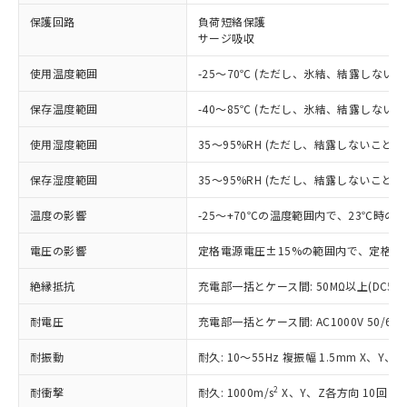
※1 対応状況
保護回路
負荷短絡保護
サージ吸収
対応済み：EU RoHS指令（10物質）の
非含有に対応した製品が提供可能な商品で
使用温度範囲
-25～70℃ (ただし、氷結、結露しないこ
す。
対応予定：EU RoHS指令（10物質）の非含
ご利用条件
保存温度範囲
-40～85℃ (ただし、氷結、結露しないこ
有に対応した製品に切り替える予定のある
商品です。
使用湿度範囲
35～95%RH (ただし、結露しないこと)
対応予定なし：EU RoHS指令（10物質）の
以下の条件をお読みいただき、同意のうえ
非含有に非対応の商品で、対応品を出す予
保存湿度範囲
35～95%RH (ただし、結露しないこと)
ご利用ください。
定はありません。
調査・確認中：EU RoHS指令（10物質）の
温度の影響
-25～+70℃の温度範囲内で、23℃時の
本サービスは、当社制御機器事業取扱
※1 中国RoHS○×表
非含有の対応状況を調査中または確認中の
商品の当社在庫状況および標準価格
商品です。
電圧の影響
定格電源電圧±15%の範囲内で、定格電
(税抜)を提供させていただくもので
「○」：最大均質材料含有率が中国RoHSの
非該当品：ライセンス料など無形物で、有
す。
基準値以下であることを示します。
絶縁抵抗
充電部一括とケース間: 50MΩ以上(DC50
害物質有無と関係のない商品です。
当社制御機器事業取扱商品の中には、
「×」：最大均質材料含有率が中国RoHSの
仕入先様の事情により、非含有部品として
本サービスの対象外となる商品もある
耐電圧
充電部一括とケース間: AC1000V 50/60Hz
基準値を超えていることを示します。
いたものが、含有品と判明した場合などや
当社は、これら貴社製品のうち、外国
ことをご了承ください。
「－」：未確認です。当社販売部門へお問
むを得ず変更することがあります。
為替および外国貿易法に定める商品
在庫状況および標準価格照会結果は、
耐振動
耐久: 10～55Hz 複振幅 1.5mm X、Y、
い合わせください。
（以下｢規制貨物等」という）を輸出
記載している更新日時点での社内デー
*EU RoHS指令（10物質）：
または国外への提供する場合は、日本
記
タに基づき作成されるものであり、閲
説明
2
耐衝撃
耐久: 1000m/s
X、Y、Z各方向 10回
鉛(Pb) 1000ppm以下、 水銀(Hg) 1000ppm以下、 カド
*中国RoHS10物質の基準値 (GB/T26572)：
国政府の輸出許可(または役務取引許