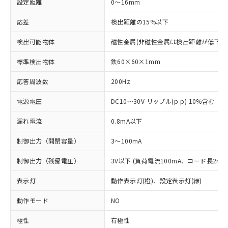
設定距離
0～16mm
応差
検出距離の15%以下
検出可能物体
磁性金属(非磁性金属は検出距離が低下し
標準検出物体
鉄60×60×1mm
応答周波数
200Hz
電源電圧
DC10～30V リップル(p-p) 10%含む
漏れ電流
0.8mA以下
制御出力（開閉容量）
3～100mA
制御出力（残留電圧）
3V以下 (負荷電流100mA、コード長2m時
表示灯
動作表示灯(橙)、設定表示灯(緑)
動作モード
NO
極性
有極性