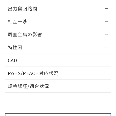
情報更新：2025/09/04
をご了承ください。
出力段回路図
EU RoHS指令（10物質）の非含有証明書
※当社の共同利用者とは、
"個人情報
51物質の非含有証明書（当社基準）
の共同利用に関して"
の「1.共同利
外形図
情報更新：2025/09/04
※本証明書は発行日時点で非含有を証明す
相互干渉
用者の範囲」に記載されている法人を
るもので、過去に遡って非含有を証明する
指します。
出力段回路図
ものではありません。
情報更新：2025/09/04
周囲金属の影響
また、RoHS指令のフタル酸エステル類４
物質の対応では、対応完了までの期間は出
相互干渉
情報更新：2025/09/04
荷製品に未対応品が混在することから備考
特性図
欄に対応日を記載しておりました。
周囲金属の影響
情報更新：2025/09/04
既に当社にて対応品への在庫切替を完了
CAD
していることから、特段のことがない限
り、2022年1月12日より割愛しておりま
検出物体の大きさと材質による影響
ログイン/会員登録いただくと、CADデータをダウンロー
RoHS/REACH対応状況
す。
ドすることができます。
情報更新：2026/7/29
A: 200mm以上、B: 120mm以上
規格認証/適合状況
ログイン/会員登録
EU RoHS
注意事項・凡例
UL認証
CSA認証
CEマーキング
L: 31mm以上、φd: 90mm以上、D: 35mm以上、m: 60mm
以上、n: 80mm以上
Yes
Yes
Yes
金属埋め込み
対応状況
対応予定月
※1
※2
ダウンロードデータをご利用いただく前に、以下を必ずお読