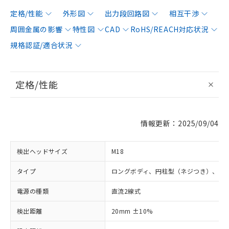
定格/性能
外形図
出力段回路図
相互干渉
周囲金属の影響
特性図
CAD
RoHS/REACH対応状況
規格認証/適合状況
定格/性能
情報更新：2025/09/04
検出ヘッドサイズ
M18
タイプ
ロングボディ、円柱型（ネジつき）、非
電源の種類
直流2線式
検出距離
20mm ±10%