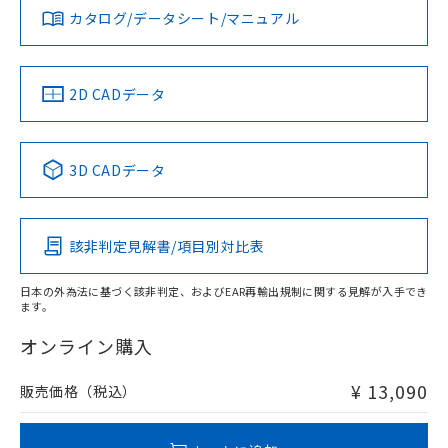
みください。
カタログ/データシート/マニュアル
対応済み
ソフトウェアの使用条件
LR型式承認
DNV型式承認
BV型式承認
KR型式承
タイムチャート
（イギリス
（ノルウェー
（フランス
（韓国
船舶規格）
船舶規格）
船舶規格）
船舶規格
中国 RoHS
注意事項・凡例
2D CADデータ
No
No
No
No
l: 35mm以上、φd: 90mm以上、D: 35mm以上、m: 60mm
以上、n: 80mm以上
中国 RoHS表
※1 ※2
3D CADデータ
検出領域
この製品の規格認証/適合状況ページへ
Pb
Hg
Cd
Cr(VI)
その他の認証はこちらのページからご検索ください
該非判定見解書/項目別対比表
X
O
O
O
日本の外為法に基づく該非判定、およびEAR再輸出規制に関する見解が入手でき
ます。
"対応済み"や非含有の記載がされた商品であっても、流通
在庫等で未対応品が混在する可能性があります。
オンライン購入
非含有品が必要な際は、弊社営業部門もしくは販売店へお
問い合わせください。
¥ 13,090
販売価格（税込）
この製品のRoHS/REACH対応状況ページへ