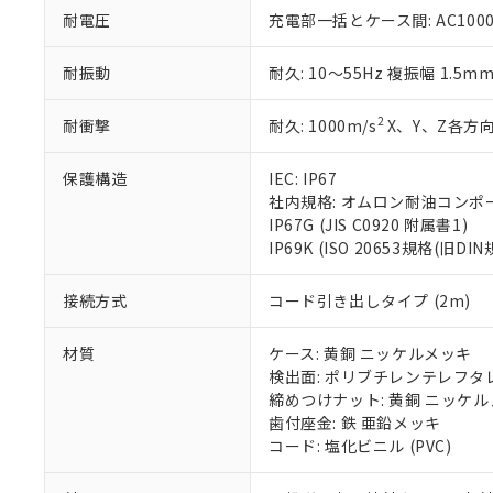
51物質の非含有証
耐電圧
充電部一括とケース間: AC1000V 
※本証明書は発行
また、RoHS指
耐振動
耐久: 10～55Hz 複振幅 1.5m
混在することから
既に当社にて対応
2
耐衝撃
耐久: 1000m/s
X、Y、Z各方向
り割愛しておりま
保護構造
IEC: IP67
社内規格: オムロン耐油コンポ
IP67G (JIS C0920 附属書1)
IP69K (ISO 20653規格(旧DIN
接続方式
コード引き出しタイプ (2m)
材質
ケース: 黄銅 ニッケルメッキ
検出面: ポリブチレンテレフタレー
締めつけナット: 黄銅 ニッケ
歯付座金: 鉄 亜鉛メッキ
コード: 塩化ビニル (PVC)