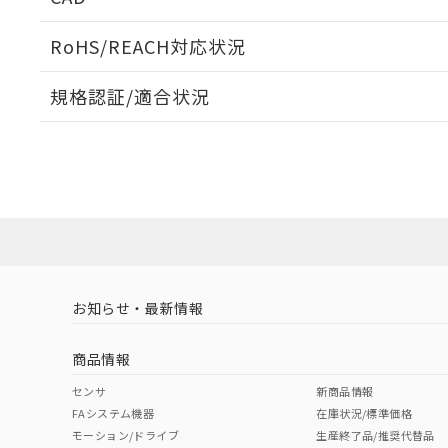
検出物体の大きさと材質による影響
ログイン/会員登録いただくと、CADデータをダウンロ
RoHS/REACH対応状況
規格認証/適合状況
EU RoHS
注意事項・凡例
A: 200mm以上、B: 120mm以上
UL認証
CSA認証
CEマーキング
L: 31mm以上、φd: 90mm以上、D: 35mm以上、m: 60mm
ダウンロードデータをご利用いただく前に、以下を必ずお読
Yes
Yes
Yes
対応状況
対応予定月
※1
※2
金属埋め込み
ソフトウェアの使用条件
対応済み
LR型式承認
DNV型式承認
BV型式承認
KR
（イギリス
（ノルウェー
（フランス
（
お知らせ・最新情報
中国 RoHS
注意事項・凡例
船舶規格）
船舶規格）
船舶規格）
船
商品情報
No
No
No
No
中国 RoHS表
検出領域
※1 ※2
センサ
新商品情報
l: 35mm以上、φd: 90mm以上、D: 35mm以上、m: 60mm
FAシステム機器
在庫状況/標準価格
Pb
Hg
Cd
Cr(V
モーション/ドライブ
生産終了品/推奨代替品