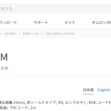
ウンロード
サポート
セミナ
オムロンの
>
E2E NEXT
>
形式セレクタ
>
E2E-X20MD1L18-TR 2M
2M
レクタ
日本語
English
検出距離 20mm, 非シールドタイプ, NO, ロングボディ, M18, コー
屈曲）PVCコード, 2m