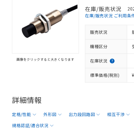
在庫/販売状況
20
在庫/販売状況 ご利用条
販売状況
機種区分
画像をクリックすると大きくなります
在庫状況
標準価格(税別)
詳細情報
定格/性能
外形図
出力段回路図
相互干渉
規格認証/適合状況