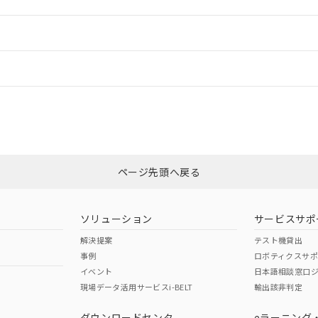
ードすることができます。
情報更新：
ログイン/会員登録
CCC認証
電波法
以上、n: 80mm以上
みください。
N/A
N/A
非含有証明書
※3
ページ先頭へ戻る
ダウンロードはこちら
型式承認
NK型式承認
ABS型式承認
韓国
（日本
（アメリカ
ソリューション
サービスサポ
舶規格）
船舶規格）
船舶規格）
解決提案
テスト機貸出
事例
ロボティクスサ
No
No
イベント
日本語相談窓口
以上、n: 80mm以上
現場データ活用サービスi-BELT
輸出該非判定
I)
PBBs
PBDEs
DBP
ダウンロードセンタ
eラーニング