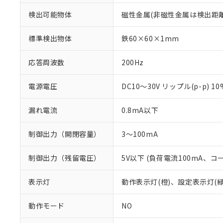
検出可能物体
磁性金属(非磁性金属は検出距
標準検出物体
鉄60×60×1mm
応答周波数
200Hz
電源電圧
DC10～30V リップル(p-p) 1
漏れ電流
0.8mA以下
制御出力（開閉容量）
3～100mA
制御出力（残留電圧）
5V以下 (負荷電流100mA、コ
※1 対応状況
対応済み：EU
表示灯
動作表示灯(橙)、設定表示灯(緑
対応予定：EU R
対応予定なし：EU
動作モード
NO
調査・確認中：EU
ご利用条件
非該当品：ライセ