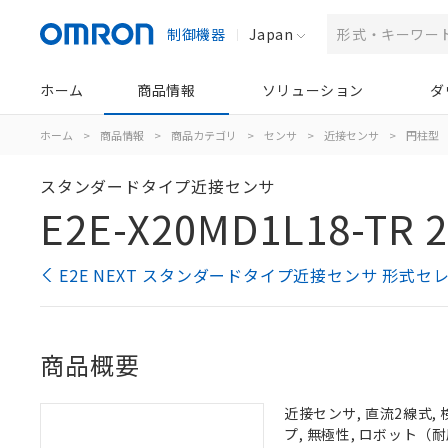
制御機器
Japan
ホーム
商品情報
ソリューション
ダ
ホーム
>
商品情報
>
商品カテゴリ
>
センサ
>
近接センサ
>
円柱型
スタンダードタイプ近接センサ
E2E-X20MD1L18-TR 
E2E NEXT スタンダードタイプ近接センサ 形式セ
商品概要
近接センサ, 直流2線式, 
プ, 無極性, ロボット（耐