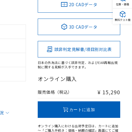
2D CADデータ
在庫・価格
無料テスト機
3D CADデータ
該非判定見解書/項目別対比表
日本の外為法に基づく該非判定、およびEAR再輸出規
制に関する見解が入手できます。
オンライン購入
¥ 15,290
販売価格（税込）
カートに追加
状況
オンライン購入における出荷予定日は、カートに追加
～「ご購入手続き：価格・納期の確認」画面にてご確