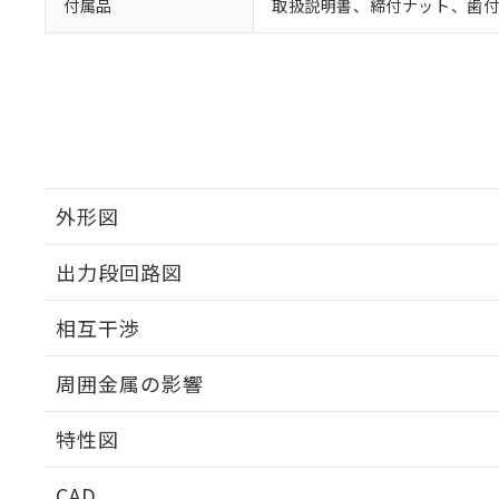
付属品
取扱説明書、締付ナット、歯
外形図
出力段回路図
外形図
相互干渉
出力段回路図
周囲金属の影響
相互干渉
特性図
周囲金属の影響
CAD