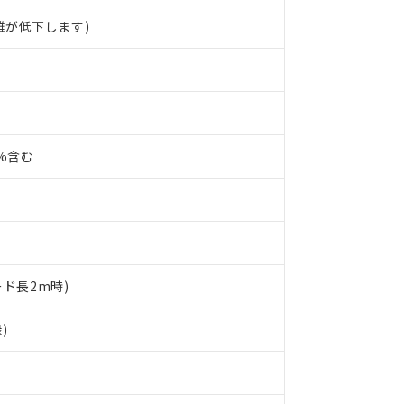
離が低下します)
0%含む
ード長2m時)
 RoHS指令（10物質）の非含有に対応した製品が提供可能な商品です
)
oHS指令（10物質）の非含有に対応した製品に切り替える予定のある
 RoHS指令（10物質）の非含有に非対応の商品で、対応品を出す予
 RoHS指令（10物質）の非含有の対応状況を調査中または確認中の
ンス料など無形物で、有害物質有無と関係のない商品です。