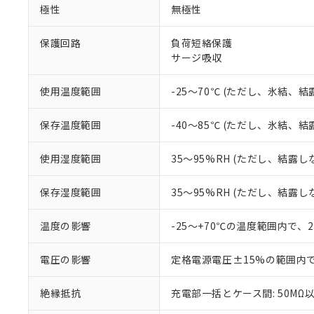
※1 中国RoHS
極性
無極性
仕入先様の事情に
があります。
以下の条件をお読
「○」：最大均質
保護回路
負荷短絡保護
「×」：最大均質
サージ吸収
本サービスは
当社は、これ
*EU RoHS指令（10物
「－」：未確認で
鉛(Pb) 1000ppm以下、
くものです。
う）を輸出ま
記
説明
六価クロム(Cr(Ⅵ)) 1
当社制御機器
などの必要な
フタル酸ビス(2-エチルヘ
使用温度範囲
-25～70℃ (ただし、氷結、
号
*中国RoHS10物質の基準値 
ル（DBP） 1000ppm
在庫状況およ
当社は規制貨
Pb(鉛) :1000ppm、 Hg
但し、RoHS指令で産
のであり、閲
ます。
Cr(Ⅵ)(六価クロム) : 
フタル酸エステル類の４
保存温度範囲
-40～85℃ (ただし、氷結、
○
一定数以
DBP(フタル酸ジブチル) :
い。
当社は貴社製
DEHP(フタル酸ビス(2-エ
正式な納期状
置等に一切使
使用湿度範囲
35～95%RH (ただし、結露し
当社販売員に
※2 対応予定月
△
一定数に
当社は、貴社
オムロン制御
また当社は、
※2 環境保護使
在庫状況およ
部品在庫の切り替
たしません。
保存湿度範囲
35～95%RH (ただし、結露し
－
在庫なし
す。
「ｅ」：有害物質
機器販売
マイパーツ機
「10」：通常の
温度の影響
-25～+70℃の温度範囲内で、
ている必要が
味します。
空
受注生産
お客様が当ウ
※3 非含有証明
「－」：未確認で
白
電圧の影響
定格電源電圧±15%の範囲内
が、当社の製
さい。
下記の非含有証明
絶縁抵抗
充電部一括とケース間: 50MΩ以
※当社の共同
いる法人を指
EU RoHS指令（