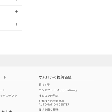
2026/7/29
ート
オムロンの提供価値
目指す姿
ポート
コンセプト「i-Automation!」
ジャパンデスク
オムロンの強み
お客様との共創拠点
AUTOMATION CENTER
DIBP
BBP
DEHP
環境保護
技術を磨く現場
・セミナ