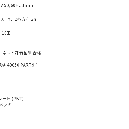
明書（当社基準）
50/60Hz 1min
日時点で非含有を証明するもので、過去に遡って非含有を証明するも
令のフタル酸エステル類４物質の対応では、対応完了までの期間は出
m X、Y、Z各方向 2h
備考欄に対応日を記載しておりました。
品への在庫切替を完了していることから、特段のことがない限り、20
 10回
す。
ーネント評価基準 合格
規格 40050 PART9))
ト (PBT)
ルメッキ