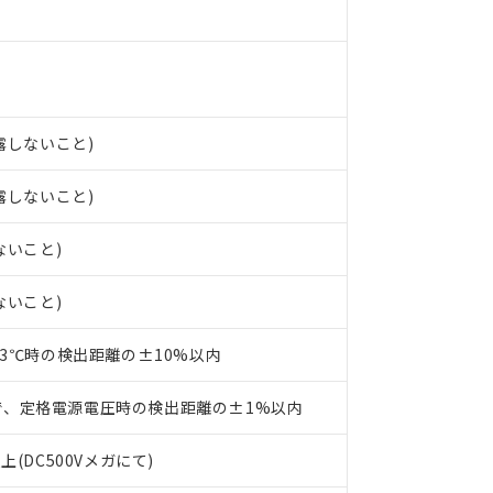
○×表
より、非含有部品としていたものが、含有品と判明した場合などやむ
みいただき、同意のうえご利用ください。
材料含有率が中国RoHSの基準値以下であることを示します。
材料含有率が中国RoHSの基準値を超えていることを示します。
、当社制御機器事業取扱商品の当社在庫状況および標準価格(税抜)
ら貴社製品のうち、外国為替および外国貿易法に定める商品（以下｢
質）：
す。当社販売部門へお問い合わせください。
 水銀(Hg) 1000ppm以下、 カドミウム(Cd) 100ppm以下、
たは国外への提供する場合は、日本国政府の輸出許可(または役務取
000ppm以下、ポリ臭化ビフェニル類(PBB) 1000ppm以下、ポリ臭化ジフェニルエーテル類(P
事業取扱商品の中には、本サービスの対象外となる商品もあること
手続きをとります。
キシル) (DEHP)(別名：DOP) 1000ppm以下、フタル酸ブチルベンジル（BBP） 100
結露しないこと)
(GB/T26572)：
以下、フタル酸ジイソブチル (DIBP) 1000ppm以下
び標準価格照会結果は、記載している更新日時点での社内データに
物を破棄する場合は、完全に破砕するなど、違法に輸出されないよ
(水銀) : 1000ppm、 Cd(カドミウム) : 100ppm、
業用監視および制御機器に対する適用除外項目は除く。
覧された時点での実際の在庫および標準価格とは異なる場合がある
1000ppm、 PBBs(ポリ臭化ビフェニル類) : 1000ppm、 PBDEs(ポリ臭化ジフェニルエーテル類
物質については閾値を超える意図的な使用がないことを確認しています。
結露しないこと)
上の在庫あり
 1000ppm、 DIBP(フタル酸ジイソブチル) : 1000ppm、 BBP(フタル酸ブチルベンジル) :
品を、核兵器、ミサイル、化学兵器、生物兵器またはその他武器並
チルヘキシル)) : 1000ppm
況および標準価格はお客様のお取引先、またはお客様担当のオムロ
用いたしません。
ないこと)
ご相談ください。
は満たないが在庫あり
製品を第三者に販売する場合は、上記1、2および3の内容を当該第
機器販売店や当社販売拠点は「
販売ネットワーク
」をご確認くだ
販売先および販売に係わる関係者が違法に輸出するおそれがある場
用期限
び標準価格結果を当社の事前の承諾なく第三者に漏洩または開示し
え状況などにより、予定月が前後することがあります。
ないこと)
(最新の在庫状況については、お客様のお取引先、またはお客様担当
（10物質）のすべてが基準値以下であることを示します。
店・当社販売員にご確認ください)
能（部品リスト作成サービス）をご利用いただくには、I-Webメン
使用状況下において有害物質が外部に漏えいし、環境に深刻な影響を
23℃時の検出距離の±10%以内
あります。
機種、また在庫状況の情報を公開していない機種
ェブサイト上で当社にご登録された部品リストについて、当社およ
書ダウンロード
す。当社販売部門へお問い合わせください。
で、定格電源電圧時の検出距離の±1%以内
品・サービスに関するお客様との取引・商談に必要な範囲で利用す
合意する
キャンセル
書をダウンロードすることができます。
上(DC500Vメガにて)
利用者とは、
"個人情報の共同利用に関して"
の「1.共同利用者の
します。
10物質）の非含有証明書