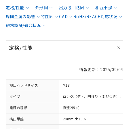
定格/性能
外形図
出力段回路図
相互干渉
周囲金属の影響
特性図
CAD
RoHS/REACH対応状況
規格認証/適合状況
定格/性能
情報更新：2025/09/04
検出ヘッドサイズ
M18
タイプ
ロングボディ、円柱型（ネジつき）、非
電源の種類
直流2線式
検出距離
20mm ±10%