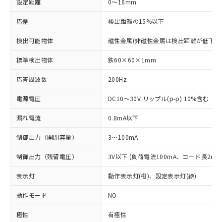
設定距離
0～16mm
応差
検出距離の15%以下
検出可能物体
磁性金属(非磁性金属は検出距離が低下し
標準検出物体
鉄60×60×1mm
応答周波数
200Hz
電源電圧
DC10～30V リップル(p-p) 10%含む
漏れ電流
0.8mA以下
制御出力（開閉容量）
3～100mA
制御出力（残留電圧）
3V以下 (負荷電流100mA、コード長2m時
表示灯
動作表示灯(橙)、設定表示灯(緑)
動作モード
NO
極性
有極性