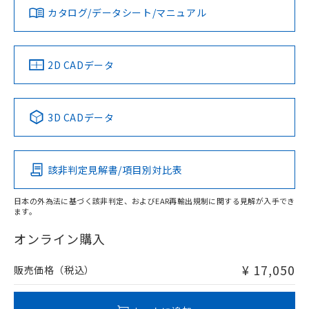
みください。
カタログ/データシート/マニュアル
対応済み
ソフトウェアの使用条件
LR型式承認
DNV型式承認
BV型式承認
KR型式承
タイムチャート
（イギリス
（ノルウェー
（フランス
（韓国
船舶規格）
船舶規格）
船舶規格）
船舶規格
中国 RoHS
注意事項・凡例
2D CADデータ
No
No
No
No
l: 35mm以上、φd: 90mm以上、D: 35mm以上、m: 60mm
以上、n: 80mm以上
中国 RoHS表
※1 ※2
3D CADデータ
検出領域
この製品の規格認証/適合状況ページへ
Pb
Hg
Cd
Cr(VI)
その他の認証はこちらのページからご検索ください
該非判定見解書/項目別対比表
X
O
O
O
日本の外為法に基づく該非判定、およびEAR再輸出規制に関する見解が入手でき
ます。
"対応済み"や非含有の記載がされた商品であっても、流通
在庫等で未対応品が混在する可能性があります。
オンライン購入
非含有品が必要な際は、弊社営業部門もしくは販売店へお
問い合わせください。
¥ 17,050
販売価格（税込）
この製品のRoHS/REACH対応状況ページへ