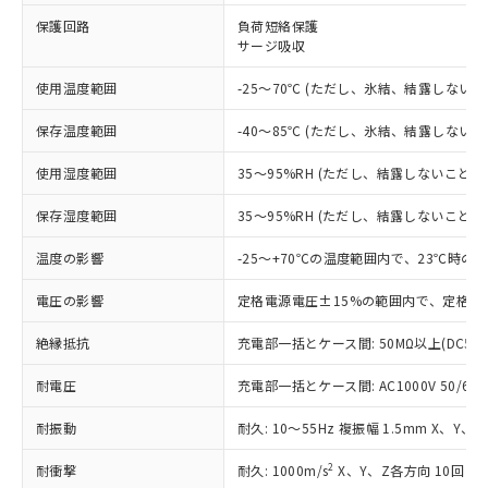
※1 対応状況
保護回路
負荷短絡保護
サージ吸収
対応済み：EU RoHS指令（10物質）の
非含有に対応した製品が提供可能な商品で
使用温度範囲
-25～70℃ (ただし、氷結、結露しないこ
す。
対応予定：EU RoHS指令（10物質）の非含
ご利用条件
保存温度範囲
-40～85℃ (ただし、氷結、結露しないこ
有に対応した製品に切り替える予定のある
商品です。
使用湿度範囲
35～95%RH (ただし、結露しないこと)
対応予定なし：EU RoHS指令（10物質）の
以下の条件をお読みいただき、同意のうえ
非含有に非対応の商品で、対応品を出す予
保存湿度範囲
35～95%RH (ただし、結露しないこと)
ご利用ください。
定はありません。
調査・確認中：EU RoHS指令（10物質）の
温度の影響
-25～+70℃の温度範囲内で、23℃時の
本サービスは、当社制御機器事業取扱
※1 中国RoHS○×表
非含有の対応状況を調査中または確認中の
商品の当社在庫状況および標準価格
商品です。
電圧の影響
定格電源電圧±15%の範囲内で、定格電
(税抜)を提供させていただくもので
「○」：最大均質材料含有率が中国RoHSの
非該当品：ライセンス料など無形物で、有
す。
基準値以下であることを示します。
絶縁抵抗
充電部一括とケース間: 50MΩ以上(DC50
害物質有無と関係のない商品です。
当社制御機器事業取扱商品の中には、
「×」：最大均質材料含有率が中国RoHSの
仕入先様の事情により、非含有部品として
本サービスの対象外となる商品もある
耐電圧
充電部一括とケース間: AC1000V 50/60Hz
基準値を超えていることを示します。
いたものが、含有品と判明した場合などや
当社は、これら貴社製品のうち、外国
ことをご了承ください。
「－」：未確認です。当社販売部門へお問
むを得ず変更することがあります。
為替および外国貿易法に定める商品
在庫状況および標準価格照会結果は、
耐振動
耐久: 10～55Hz 複振幅 1.5mm X、Y、
い合わせください。
（以下｢規制貨物等」という）を輸出
記載している更新日時点での社内デー
*EU RoHS指令（10物質）：
または国外への提供する場合は、日本
記
タに基づき作成されるものであり、閲
説明
2
耐衝撃
耐久: 1000m/s
X、Y、Z各方向 10回
鉛(Pb) 1000ppm以下、 水銀(Hg) 1000ppm以下、 カド
*中国RoHS10物質の基準値 (GB/T26572)：
国政府の輸出許可(または役務取引許