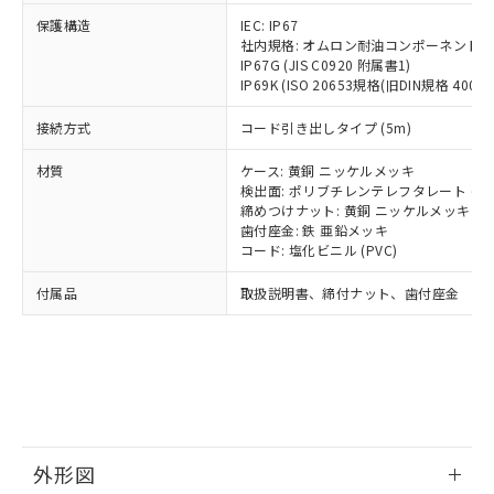
号
覧された時点での実際の在庫および標
ミウム(Cd) 100ppm以下、
Pb(鉛) :1000ppm、 Hg(水銀) : 1000ppm、 Cd(カドミウ
可)を取得するなどの必要な手続きを
六価クロム(Cr(Ⅵ)) 1000ppm以下、ポリ臭化ビフェニル
ム) : 100ppm、
保護構造
IEC: IP67
準価格とは異なる場合があることをご
類(PBB) 1000ppm以下、ポリ臭化ジフェニルエーテル類
Cr(Ⅵ)(六価クロム) : 1000ppm、 PBBs(ポリ臭化ビフェ
とります。
社内規格: オムロン耐油コンポーネント評
了承ください。
(PBDE) 1000ppm以下、フタル酸ビス(2-エチルヘキシ
○
一定数以上の在庫あり
ニル類) : 1000ppm、 PBDEs(ポリ臭化ジフェニルエーテ
IP67G (JIS C0920 附属書1)
当社は規制貨物を破棄する場合は、完
ル) (DEHP)(別名：DOP) 1000ppm以下、フタル酸ブチ
正式な納期状況および標準価格はお客
ル類) : 1000ppm、
IP69K (ISO 20653規格(旧DIN規格 40050 
ルベンジル（BBP） 1000ppm以下、フタル酸ジブチル
全に破砕するなど、違法に輸出されな
DBP(フタル酸ジブチル) : 1000ppm、 DIBP(フタル酸ジ
様のお取引先、またはお客様担当のオ
（DBP） 1000ppm以下、フタル酸ジイソブチル
イソブチル) : 1000ppm、 BBP(フタル酸ブチルベンジ
△
一定数には満たないが在庫あり
いよう必要な手段を講じます。
ムロン制御機器販売店・当社販売員に
(DIBP) 1000ppm以下
ル) : 1000ppm、
接続方式
コード引き出しタイプ (5m)
当社は貴社製品を、核兵器、ミサイ
但し、RoHS指令で産業用監視および制御機器に対する
DEHP(フタル酸ビス(2-エチルヘキシル)) : 1000ppm
ご相談ください。
適用除外項目は除く。
ル、化学兵器、生物兵器またはその他
－
在庫なし(最新の在庫状況につ
オムロン制御機器販売店や当社販売拠
フタル酸エステル類の４物質については閾値を超える意
材質
ケース: 黄銅 ニッケルメッキ
武器並びにこれらの製造装置等に一切
いては、お客様のお取引先、ま
図的な使用がないことを確認しています。
点は「
販売ネットワーク
」をご確認
検出面: ポリブチレンテレフタレート (PB
※2 環境保護使用期限
使用いたしません。
たはお客様担当のオムロン制御
締めつけナット: 黄銅 ニッケルメッキ
ください。
当社は、貴社製品を第三者に販売する
歯付座金: 鉄 亜鉛メッキ
機器販売店・当社販売員にご確
在庫状況および標準価格結果を当社の
※2 対応予定月
「ｅ」：有害物質（10物質）のすべてが基
コード: 塩化ビニル (PVC)
場合は、上記1、2および3の内容を当
認ください)
事前の承諾なく第三者に漏洩または開
準値以下であることを示します。
該第三者に通知します。また当社は、
示しないようお願いします。
付属品
取扱説明書、締付ナット、歯付座金
部品在庫の切り替え状況などにより、予定
「10」：通常の使用状況下において有害物
販売先および販売に係わる関係者が違
マイパーツ機能（部品リスト作成サー
空
受注生産機種、また在庫状況の
月が前後することがあります。
質が外部に漏えいし、環境に深刻な影響を
法に輸出するおそれがある場合は、取
ビス）をご利用いただくには、I-Web
白
情報を公開していない機種
及ぼさない年数を意味します。
り引きをいたしません。
メンバーズにご登録されている必要が
「－」：未確認です。当社販売部門へお問
あります。
い合わせください。
お客様が当ウェブサイト上で当社にご
※3 非含有証明書ダウンロード
登録された部品リストについて、当社
および当社の共同利用者が、当社の製
下記の非含有証明書をダウンロードするこ
品・サービスに関するお客様との取
外形図
とができます。
合意する
キャンセル
引・商談に必要な範囲で利用すること