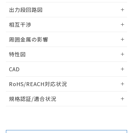
情報更新：2025/09/04
をご了承ください。
出力段回路図
EU RoHS指令（10物質）の非含有証明書
※当社の共同利用者とは、
"個人情報
51物質の非含有証明書（当社基準）
の共同利用に関して"
の「1.共同利
外形図
情報更新：2025/09/04
※本証明書は発行日時点で非含有を証明す
相互干渉
用者の範囲」に記載されている法人を
るもので、過去に遡って非含有を証明する
指します。
出力段回路図
ものではありません。
情報更新：2025/09/04
周囲金属の影響
また、RoHS指令のフタル酸エステル類４
物質の対応では、対応完了までの期間は出
相互干渉
情報更新：2025/09/04
荷製品に未対応品が混在することから備考
特性図
欄に対応日を記載しておりました。
周囲金属の影響
情報更新：2025/09/04
既に当社にて対応品への在庫切替を完了
CAD
していることから、特段のことがない限
り、2022年1月12日より割愛しておりま
検出物体の大きさと材質による影響
ログイン/会員登録いただくと、CADデータをダウンロー
RoHS/REACH対応状況
す。
ドすることができます。
情報更新：2026/7/29
A: 200mm以上、B: 120mm以上
規格認証/適合状況
ログイン/会員登録
EU RoHS
注意事項・凡例
UL認証
CSA認証
CEマーキング
L: 31mm以上、φd: 90mm以上、D: 35mm以上、m: 60mm
以上、n: 80mm以上
Yes
Yes
Yes
金属埋め込み
対応状況
対応予定月
※1
※2
ダウンロードデータをご利用いただく前に、以下を必ずお読