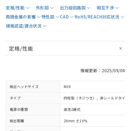
定格/性能
外形図
出力段回路図
相互干渉
周囲金属の影響
特性図
CAD
RoHS/REACH対応状況
規格認証/適合状況
定格/性能
情報更新：2025/09/04
検出ヘッドサイズ
M30
タイプ
円柱型（ネジつき）、非シールドタイプ
電源の種類
直流2線式
検出距離
20mm ±10%