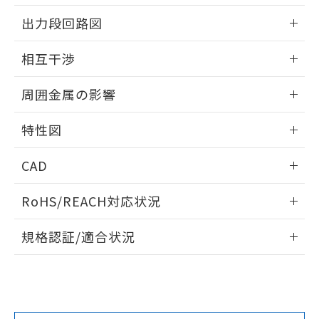
情報更新：2025/09/04
をご了承ください。
出力段回路図
EU RoHS指令（10物質）の非含有証明書
※当社の共同利用者とは、
"個人情報
51物質の非含有証明書（当社基準）
の共同利用に関して"
の「1.共同利
外形図
情報更新：2025/09/04
※本証明書は発行日時点で非含有を証明す
相互干渉
用者の範囲」に記載されている法人を
るもので、過去に遡って非含有を証明する
指します。
出力段回路図
ものではありません。
情報更新：2025/09/04
周囲金属の影響
また、RoHS指令のフタル酸エステル類４
物質の対応では、対応完了までの期間は出
相互干渉
情報更新：2025/09/04
荷製品に未対応品が混在することから備考
特性図
欄に対応日を記載しておりました。
周囲金属の影響
情報更新：2025/09/04
既に当社にて対応品への在庫切替を完了
CAD
していることから、特段のことがない限
り、2022年1月12日より割愛しておりま
検出物体の大きさと材質による影響
ログイン/会員登録いただくと、CADデータをダウンロー
RoHS/REACH対応状況
す。
ドすることができます。
情報更新：2026/7/29
A: 300mm以上、B: 200mm以上
規格認証/適合状況
ログイン/会員登録
EU RoHS
注意事項・凡例
UL認証
CSA認証
CEマーキング
L: 25mm以上、φd: 90mm以上、D: 25mm以上、m: 70mm
以上、n: 90mm以上
Yes
Yes
Yes
金属埋め込み
対応状況
対応予定月
※1
※2
ダウンロードデータをご利用いただく前に、以下を必ずお読