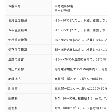
※1 対応状況
保護回路
負荷短絡保護
サージ吸収
対応済み：EU RoHS指令（10物質）の
非含有に対応した製品が提供可能な商品で
使用温度範囲
-25～70℃ (ただし、氷結、結露しないこ
す。
対応予定：EU RoHS指令（10物質）の非含
ご利用条件
保存温度範囲
-40～85℃ (ただし、氷結、結露しないこ
有に対応した製品に切り替える予定のある
商品です。
使用湿度範囲
35～95%RH (ただし、結露しないこと)
対応予定なし：EU RoHS指令（10物質）の
以下の条件をお読みいただき、同意のうえ
非含有に非対応の商品で、対応品を出す予
保存湿度範囲
35～95%RH (ただし、結露しないこと)
ご利用ください。
定はありません。
調査・確認中：EU RoHS指令（10物質）の
温度の影響
-25～+70℃の温度範囲内で、23℃時の
本サービスは、当社制御機器事業取扱
※1 中国RoHS○×表
非含有の対応状況を調査中または確認中の
商品の当社在庫状況および標準価格
商品です。
電圧の影響
定格電源電圧±15%の範囲内で、定格電
(税抜)を提供させていただくもので
「○」：最大均質材料含有率が中国RoHSの
非該当品：ライセンス料など無形物で、有
す。
基準値以下であることを示します。
絶縁抵抗
充電部一括とケース間: 50MΩ以上(DC50
害物質有無と関係のない商品です。
当社制御機器事業取扱商品の中には、
「×」：最大均質材料含有率が中国RoHSの
仕入先様の事情により、非含有部品として
本サービスの対象外となる商品もある
耐電圧
充電部一括とケース間: AC1000V 50/60Hz
基準値を超えていることを示します。
いたものが、含有品と判明した場合などや
当社は、これら貴社製品のうち、外国
ことをご了承ください。
「－」：未確認です。当社販売部門へお問
むを得ず変更することがあります。
為替および外国貿易法に定める商品
在庫状況および標準価格照会結果は、
耐振動
耐久: 10～55Hz 複振幅 1.5mm X、Y、
い合わせください。
（以下｢規制貨物等」という）を輸出
記載している更新日時点での社内デー
*EU RoHS指令（10物質）：
または国外への提供する場合は、日本
記
タに基づき作成されるものであり、閲
説明
2
耐衝撃
耐久: 1000m/s
X、Y、Z各方向 10回
鉛(Pb) 1000ppm以下、 水銀(Hg) 1000ppm以下、 カド
*中国RoHS10物質の基準値 (GB/T26572)：
国政府の輸出許可(または役務取引許