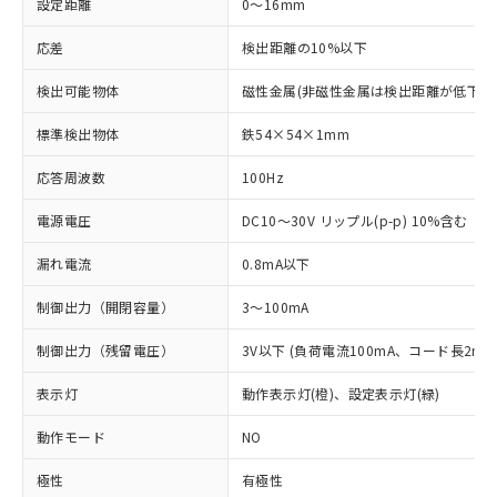
設定距離
0～16mm
応差
検出距離の10%以下
検出可能物体
磁性金属(非磁性金属は検出距離が低下し
標準検出物体
鉄54×54×1mm
応答周波数
100Hz
電源電圧
DC10～30V リップル(p-p) 10%含む
漏れ電流
0.8mA以下
制御出力（開閉容量）
3～100mA
制御出力（残留電圧）
3V以下 (負荷電流100mA、コード長2m時
表示灯
動作表示灯(橙)、設定表示灯(緑)
動作モード
NO
極性
有極性