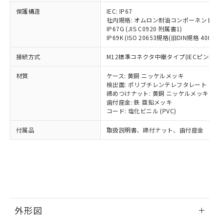
号
覧された時点での実際の在庫および標
ミウム(Cd) 100ppm以下、
Pb(鉛) :1000ppm、 Hg(水銀) : 1000ppm、 Cd(カドミウ
可)を取得するなどの必要な手続きを
六価クロム(Cr(Ⅵ)) 1000ppm以下、ポリ臭化ビフェニル
ム) : 100ppm、
保護構造
IEC: IP67
準価格とは異なる場合があることをご
類(PBB) 1000ppm以下、ポリ臭化ジフェニルエーテル類
Cr(Ⅵ)(六価クロム) : 1000ppm、 PBBs(ポリ臭化ビフェ
とります。
社内規格: オムロン耐油コンポーネント評
了承ください。
(PBDE) 1000ppm以下、フタル酸ビス(2-エチルヘキシ
○
一定数以上の在庫あり
ニル類) : 1000ppm、 PBDEs(ポリ臭化ジフェニルエーテ
IP67G (JIS C0920 附属書1)
当社は規制貨物を破棄する場合は、完
ル) (DEHP)(別名：DOP) 1000ppm以下、フタル酸ブチ
正式な納期状況および標準価格はお客
ル類) : 1000ppm、
IP69K (ISO 20653規格(旧DIN規格 40050 
ルベンジル（BBP） 1000ppm以下、フタル酸ジブチル
全に破砕するなど、違法に輸出されな
DBP(フタル酸ジブチル) : 1000ppm、 DIBP(フタル酸ジ
様のお取引先、またはお客様担当のオ
（DBP） 1000ppm以下、フタル酸ジイソブチル
イソブチル) : 1000ppm、 BBP(フタル酸ブチルベンジ
△
一定数には満たないが在庫あり
いよう必要な手段を講じます。
ムロン制御機器販売店・当社販売員に
(DIBP) 1000ppm以下
ル) : 1000ppm、
接続方式
M12標準コネクタ中継タイプ(IECピン配線
当社は貴社製品を、核兵器、ミサイ
但し、RoHS指令で産業用監視および制御機器に対する
DEHP(フタル酸ビス(2-エチルヘキシル)) : 1000ppm
ご相談ください。
適用除外項目は除く。
ル、化学兵器、生物兵器またはその他
－
在庫なし(最新の在庫状況につ
オムロン制御機器販売店や当社販売拠
フタル酸エステル類の４物質については閾値を超える意
材質
ケース: 黄銅 ニッケルメッキ
武器並びにこれらの製造装置等に一切
いては、お客様のお取引先、ま
図的な使用がないことを確認しています。
点は「
販売ネットワーク
」をご確認
検出面: ポリブチレンテレフタレート (PB
※2 環境保護使用期限
使用いたしません。
たはお客様担当のオムロン制御
締めつけナット: 黄銅 ニッケルメッキ
ください。
当社は、貴社製品を第三者に販売する
歯付座金: 鉄 亜鉛メッキ
機器販売店・当社販売員にご確
在庫状況および標準価格結果を当社の
※2 対応予定月
「ｅ」：有害物質（10物質）のすべてが基
コード: 塩化ビニル (PVC)
場合は、上記1、2および3の内容を当
認ください)
事前の承諾なく第三者に漏洩または開
準値以下であることを示します。
該第三者に通知します。また当社は、
示しないようお願いします。
付属品
取扱説明書、締付ナット、歯付座金
部品在庫の切り替え状況などにより、予定
「10」：通常の使用状況下において有害物
販売先および販売に係わる関係者が違
マイパーツ機能（部品リスト作成サー
空
受注生産機種、また在庫状況の
月が前後することがあります。
質が外部に漏えいし、環境に深刻な影響を
法に輸出するおそれがある場合は、取
ビス）をご利用いただくには、I-Web
白
情報を公開していない機種
及ぼさない年数を意味します。
り引きをいたしません。
メンバーズにご登録されている必要が
「－」：未確認です。当社販売部門へお問
あります。
い合わせください。
お客様が当ウェブサイト上で当社にご
※3 非含有証明書ダウンロード
登録された部品リストについて、当社
および当社の共同利用者が、当社の製
下記の非含有証明書をダウンロードするこ
品・サービスに関するお客様との取
外形図
とができます。
合意する
キャンセル
引・商談に必要な範囲で利用すること