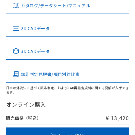
みください。
カタログ/データシート/マニュアル
対応済み
ソフトウェアの使用条件
LR型式承認
DNV型式承認
BV型式承認
KR型式承
タイムチャート
（イギリス
（ノルウェー
（フランス
（韓国
船舶規格）
船舶規格）
船舶規格）
船舶規格
中国 RoHS
注意事項・凡例
2D CADデータ
No
No
No
No
l: 30mm以上、φd: 90mm以上、D: 30mm以上、m: 70mm
以上、n: 90mm以上
中国 RoHS表
※1 ※2
3D CADデータ
この製品の規格認証/適合状況ページへ
Pb
Hg
Cd
Cr(VI)
その他の認証はこちらのページからご検索ください
該非判定見解書/項目別対比表
X
O
O
O
検出領域
日本の外為法に基づく該非判定、およびEAR再輸出規制に関する見解が入手でき
ます。
"対応済み"や非含有の記載がされた商品であっても、流通
在庫等で未対応品が混在する可能性があります。
オンライン購入
非含有品が必要な際は、弊社営業部門もしくは販売店へお
問い合わせください。
¥ 13,420
販売価格（税込）
この製品のRoHS/REACH対応状況ページへ