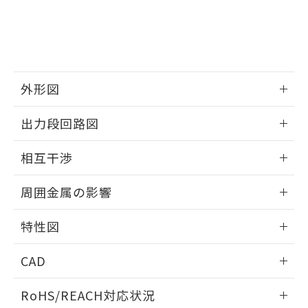
※3 非含有証明書ダウンロード
登録された部品リストについて、当社
および当社の共同利用者が、当社の製
下記の非含有証明書をダウンロードするこ
品・サービスに関するお客様との取
とができます。
合意する
キャンセル
引・商談に必要な範囲で利用すること
をご了承ください。
EU RoHS指令（10物質）の非含有証明書
※当社の共同利用者とは、
"個人情報
外形図
51物質の非含有証明書（当社基準）
の共同利用に関して"
の「1.共同利
※本証明書は発行日時点で非含有を証明す
用者の範囲」に記載されている法人を
情報更新：2025/09/04
るもので、過去に遡って非含有を証明する
出力段回路図
指します。
ものではありません。
外形図
また、RoHS指令のフタル酸エステル類４
情報更新：2025/09/04
相互干渉
物質の対応では、対応完了までの期間は出
荷製品に未対応品が混在することから備考
出力段回路図
情報更新：2025/09/04
欄に対応日を記載しておりました。
周囲金属の影響
既に当社にて対応品への在庫切替を完了
相互干渉
していることから、特段のことがない限
情報更新：2025/09/04
特性図
り、2022年1月12日より割愛しておりま
す。
周囲金属の影響
情報更新：2025/09/04
CAD
検出物体の大きさと材質による影響
ログイン/会員登録いただくと、CADデータをダウンロー
RoHS/REACH対応状況
ドすることができます。