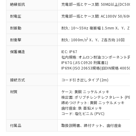
「－」：未確認です。当社販売部門へお問
むを得ず変更することがあります。
為替および外国貿易法に定める商品
絶縁抵抗
在庫状況および標準価格照会結果は、
充電部一括とケース間: 50MΩ以上(DC500V
い合わせください。
（以下｢規制貨物等」という）を輸出
記載している更新日時点での社内デー
*EU RoHS指令（10物質）：
または国外への提供する場合は、日本
耐電圧
充電部一括とケース間: AC1000V 50/60Hz 1
記
タに基づき作成されるものであり、閲
説明
鉛(Pb) 1000ppm以下、 水銀(Hg) 1000ppm以下、 カド
*中国RoHS10物質の基準値 (GB/T26572)：
国政府の輸出許可(または役務取引許
号
覧された時点での実際の在庫および標
ミウム(Cd) 100ppm以下、
Pb(鉛) :1000ppm、 Hg(水銀) : 1000ppm、 Cd(カドミウ
耐振動
可)を取得するなどの必要な手続きを
耐久: 10～55Hz 複振幅 1.5mm X、Y、Z各
六価クロム(Cr(Ⅵ)) 1000ppm以下、ポリ臭化ビフェニル
ム) : 100ppm、
準価格とは異なる場合があることをご
類(PBB) 1000ppm以下、ポリ臭化ジフェニルエーテル類
Cr(Ⅵ)(六価クロム) : 1000ppm、 PBBs(ポリ臭化ビフェ
とります。
了承ください。
(PBDE) 1000ppm以下、フタル酸ビス(2-エチルヘキシ
○
一定数以上の在庫あり
ニル類) : 1000ppm、 PBDEs(ポリ臭化ジフェニルエーテ
2
耐衝撃
耐久: 1000m/s
X、Y、Z各方向 10回
当社は規制貨物を破棄する場合は、完
ル) (DEHP)(別名：DOP) 1000ppm以下、フタル酸ブチ
正式な納期状況および標準価格はお客
ル類) : 1000ppm、
ルベンジル（BBP） 1000ppm以下、フタル酸ジブチル
全に破砕するなど、違法に輸出されな
DBP(フタル酸ジブチル) : 1000ppm、 DIBP(フタル酸ジ
様のお取引先、またはお客様担当のオ
（DBP） 1000ppm以下、フタル酸ジイソブチル
保護構造
IEC: IP67
イソブチル) : 1000ppm、 BBP(フタル酸ブチルベンジ
△
一定数には満たないが在庫あり
いよう必要な手段を講じます。
ムロン制御機器販売店・当社販売員に
(DIBP) 1000ppm以下
ル) : 1000ppm、
社内規格: オムロン耐油コンポーネント評価
当社は貴社製品を、核兵器、ミサイ
但し、RoHS指令で産業用監視および制御機器に対する
DEHP(フタル酸ビス(2-エチルヘキシル)) : 1000ppm
ご相談ください。
IP67G (JIS C0920 附属書1)
適用除外項目は除く。
ル、化学兵器、生物兵器またはその他
－
在庫なし(最新の在庫状況につ
オムロン制御機器販売店や当社販売拠
IP69K (ISO 20653規格(旧DIN規格 40050 PA
フタル酸エステル類の４物質については閾値を超える意
武器並びにこれらの製造装置等に一切
いては、お客様のお取引先、ま
図的な使用がないことを確認しています。
点は「
販売ネットワーク
」をご確認
※2 環境保護使用期限
使用いたしません。
接続方式
たはお客様担当のオムロン制御
コード引き出しタイプ (2m)
ください。
当社は、貴社製品を第三者に販売する
機器販売店・当社販売員にご確
在庫状況および標準価格結果を当社の
※2 対応予定月
「ｅ」：有害物質（10物質）のすべてが基
材質
場合は、上記1、2および3の内容を当
ケース: 黄銅 ニッケルメッキ
認ください)
事前の承諾なく第三者に漏洩または開
準値以下であることを示します。
検出面: ポリブチレンテレフタレート (PBT)
該第三者に通知します。また当社は、
示しないようお願いします。
締めつけナット: 黄銅 ニッケルメッキ
部品在庫の切り替え状況などにより、予定
「10」：通常の使用状況下において有害物
販売先および販売に係わる関係者が違
マイパーツ機能（部品リスト作成サー
空
受注生産機種、また在庫状況の
歯付座金: 鉄 亜鉛メッキ
月が前後することがあります。
質が外部に漏えいし、環境に深刻な影響を
法に輸出するおそれがある場合は、取
ビス）をご利用いただくには、I-Web
白
情報を公開していない機種
コード: 塩化ビニル (PVC)
及ぼさない年数を意味します。
り引きをいたしません。
メンバーズにご登録されている必要が
「－」：未確認です。当社販売部門へお問
付属品
あります。
取扱説明書、締付ナット、歯付座金
い合わせください。
お客様が当ウェブサイト上で当社にご