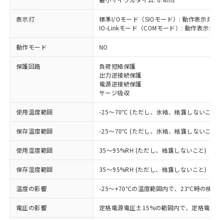
表示灯
標準I/Oモード（SIOモード）: 動作表示灯(
IO-Linkモード（COMモード）: 動作表示灯(
※1 対応状況
動作モード
NO
対応済み：EU RoHS指令（10物質）の
保護回路
負荷短絡保護
非含有に対応した製品が提供可能な商品で
出力逆接続保護
す。
電源逆接続保護
対応予定：EU RoHS指令（10物質）の非含
サージ吸収
ご利用条件
有に対応した製品に切り替える予定のある
商品です。
使用温度範囲
-25～70℃ (ただし、氷結、結露しないこと)
対応予定なし：EU RoHS指令（10物質）の
以下の条件をお読みいただき、同意のうえ
非含有に非対応の商品で、対応品を出す予
保存温度範囲
-25～70℃ (ただし、氷結、結露しないこと)
ご利用ください。
定はありません。
調査・確認中：EU RoHS指令（10物質）の
使用湿度範囲
35～95%RH (ただし、結露しないこと)
本サービスは、当社制御機器事業取扱
※1 中国RoHS○×表
非含有の対応状況を調査中または確認中の
商品の当社在庫状況および標準価格
保存湿度範囲
35～95%RH (ただし、結露しないこと)
商品です。
(税抜)を提供させていただくもので
「○」：最大均質材料含有率が中国RoHSの
非該当品：ライセンス料など無形物で、有
す。
温度の影響
-25～+70℃の温度範囲内で、23℃時の検
基準値以下であることを示します。
害物質有無と関係のない商品です。
当社制御機器事業取扱商品の中には、
「×」：最大均質材料含有率が中国RoHSの
仕入先様の事情により、非含有部品として
本サービスの対象外となる商品もある
電圧の影響
定格電源電圧±15%の範囲内で、定格電源
基準値を超えていることを示します。
いたものが、含有品と判明した場合などや
当社は、これら貴社製品のうち、外国
ことをご了承ください。