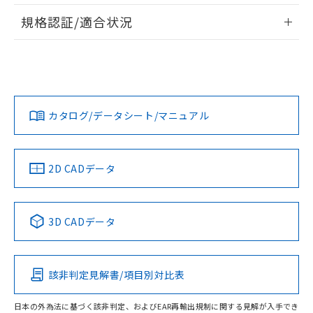
情報更新：2026/7/29
A: 200mm以上、B: 120mm以上
規格認証/適合状況
ログイン/会員登録
EU RoHS
注意事項・凡例
UL認証
CSA認証
CEマーキング
L: 31mm以上、φd: 90mm以上、D: 31mm以上、m: 60mm
以上、n: 80mm以上
Yes
Yes
Yes
金属埋め込み
対応状況
対応予定月
※1
※2
ダウンロードデータをご利用いただく前に、以下を必ずお読
みください。
カタログ/データシート/マニュアル
対応済み
ソフトウェアの使用条件
LR型式承認
DNV型式承認
BV型式承認
KR型式承
タイムチャート
（イギリス
（ノルウェー
（フランス
（韓国
船舶規格）
船舶規格）
船舶規格）
船舶規格
中国 RoHS
注意事項・凡例
2D CADデータ
No
No
No
No
l: 35mm以上、φd: 90mm以上、D: 35mm以上、m: 60mm
以上、n: 80mm以上
検出領域
中国 RoHS表
※1 ※2
3D CADデータ
この製品の規格認証/適合状況ページへ
Pb
Hg
Cd
Cr(VI)
その他の認証はこちらのページからご検索ください
該非判定見解書/項目別対比表
X
O
O
O
日本の外為法に基づく該非判定、およびEAR再輸出規制に関する見解が入手でき