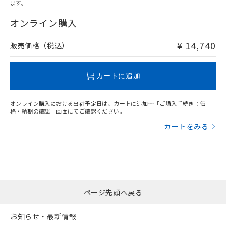
ます。
"対応済み"や非含有の記載がされた商品であっても、流通
在庫等で未対応品が混在する可能性があります。
オンライン購入
非含有品が必要な際は、弊社営業部門もしくは販売店へお
問い合わせください。
¥ 14,740
販売価格（税込）
この製品のRoHS/REACH対応状況ページへ
カートに追加
オンライン購入における出荷予定日は、カートに追加～「ご購入手続き：価
格・納期の確認」画面にてご確認ください。
カートをみる
ページ先頭へ戻る
お知らせ・最新情報