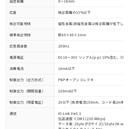
設定距離
0～16mm
応差
検出距離の15%以下
検出可能物体
磁性金属(非磁性金属は検出距離が低下します
標準検出物体
鉄60×60×1mm
応答周波数
200Hz
電源電圧
DC10～30V リップル(p-p) 10%含む、Class
消費電流
16mA以下
制御出力（出力形式）
PNPオープンコレクタ
制御出力（開閉容量）
100mA以下
制御出力（残留電圧）
2V以下 (負荷電流100mA、コード長2m時)
通信
IO-Link Ver1.1
伝送速度: COM3 (230.4kbps)
データ長: 2byte (PDサイズ)/1byte (M-seque
最小サイクルタイム: 0.4ms