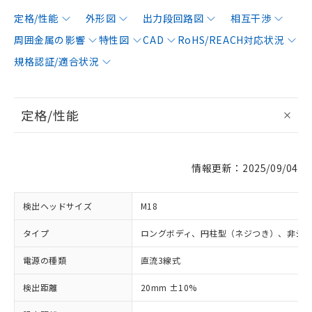
定格/性能
外形図
出力段回路図
相互干渉
周囲金属の影響
特性図
CAD
RoHS/REACH対応状況
規格認証/適合状況
定格/性能
情報更新：2025/09/04
検出ヘッドサイズ
M18
タイプ
ロングボディ、円柱型（ネジつき）、非シ
電源の種類
直流3線式
検出距離
20mm ±10%