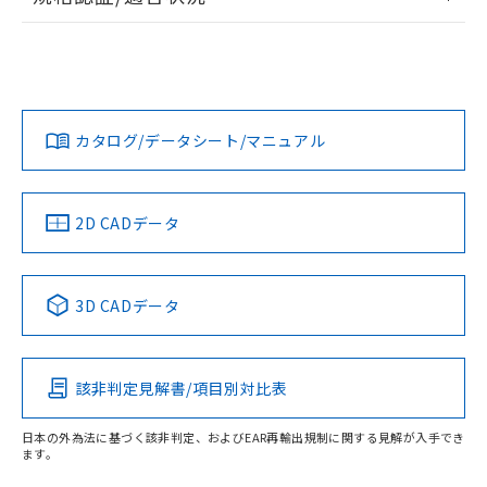
ログイン/会員登録
EU RoHS
注意事項・凡例
UL認証
CSA認証
CEマーキング
L: 0mm以上、φd: 8mm以上、D: 0mm以上、m: 4.5mm以
上、n: 12mm以上
Yes
Yes
Yes
金属埋め込み
対応状況
対応予定月
※1
※2
ダウンロードデータをご利用いただく前に、以下を必ずお読
タイムチャート
みください。
カタログ/データシート/マニュアル
対応済み
ソフトウェアの使用条件
LR型式承認
DNV型式承認
BV型式承認
KR型式承
（イギリス
（ノルウェー
（フランス
（韓国
船舶規格）
船舶規格）
船舶規格）
船舶規格
中国 RoHS
注意事項・凡例
2D CADデータ
No
No
No
No
l: 0mm以上、φd: 8mm以上、D: 0mm以上、m: 4.5mm以
上、n: 12mm以上
中国 RoHS表
※1 ※2
検出領域
3D CADデータ
この製品の規格認証/適合状況ページへ
Pb
Hg
Cd
Cr(VI)
その他の認証はこちらのページからご検索ください
該非判定見解書/項目別対比表
X
O
O
O
日本の外為法に基づく該非判定、およびEAR再輸出規制に関する見解が入手でき
ます。
"対応済み"や非含有の記載がされた商品であっても、流通