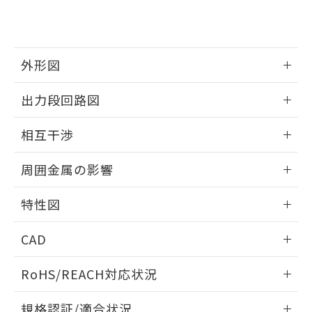
および当社の共同利用者が、当社の製
下記の非含有証明書をダウンロードするこ
品・サービスに関するお客様との取
とができます。
合意する
キャンセル
引・商談に必要な範囲で利用すること
をご了承ください。
EU RoHS指令（10物質）の非含有証明書
外形図
※当社の共同利用者とは、
"個人情報
51物質の非含有証明書（当社基準）
の共同利用に関して"
の「1.共同利
※本証明書は発行日時点で非含有を証明す
情報更新：2025/09/04
用者の範囲」に記載されている法人を
出力段回路図
るもので、過去に遡って非含有を証明する
指します。
ものではありません。
外形図
情報更新：2025/09/04
相互干渉
また、RoHS指令のフタル酸エステル類４
物質の対応では、対応完了までの期間は出
出力段回路図
情報更新：2025/09/04
荷製品に未対応品が混在することから備考
周囲金属の影響
欄に対応日を記載しておりました。
相互干渉
既に当社にて対応品への在庫切替を完了
情報更新：2025/09/04
特性図
していることから、特段のことがない限
り、2022年1月12日より割愛しておりま
周囲金属の影響
情報更新：2025/09/04
す。
CAD
検出物体の大きさと材質による影響
ログイン/会員登録いただくと、CADデータをダウンロー
RoHS/REACH対応状況
ドすることができます。
情報更新：2026/7/29
A: 20mm以上、B: 15mm以上
規格認証/適合状況