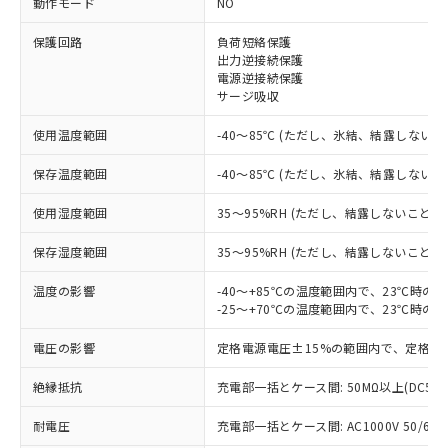
動作モード
NO
保護回路
負荷短絡保護
※1 対応状況
出力逆接続保護
電源逆接続保護
サージ吸収
対応済み：EU RoHS指令（10物質）の
非含有に対応した製品が提供可能な商品で
使用温度範囲
-40～85℃ (ただし、氷結、結露しないこ
す。
対応予定：EU RoHS指令（10物質）の非含
保存温度範囲
-40～85℃ (ただし、氷結、結露しないこ
ご利用条件
有に対応した製品に切り替える予定のある
商品です。
使用湿度範囲
35～95%RH (ただし、結露しないこと)
対応予定なし：EU RoHS指令（10物質）の
以下の条件をお読みいただき、同意のうえ
非含有に非対応の商品で、対応品を出す予
保存湿度範囲
35～95%RH (ただし、結露しないこと)
ご利用ください。
定はありません。
調査・確認中：EU RoHS指令（10物質）の
温度の影響
-40～+85℃の温度範囲内で、23℃時の
本サービスは、当社制御機器事業取扱
※1 中国RoHS○×表
非含有の対応状況を調査中または確認中の
-25～+70℃の温度範囲内で、23℃時の
商品の当社在庫状況および標準価格
商品です。
(税抜)を提供させていただくもので
「○」：最大均質材料含有率が中国RoHSの
電圧の影響
定格電源電圧±15%の範囲内で、定格電
非該当品：ライセンス料など無形物で、有
す。
基準値以下であることを示します。
害物質有無と関係のない商品です。
当社制御機器事業取扱商品の中には、
絶縁抵抗
充電部一括とケース間: 50MΩ以上(DC50
「×」：最大均質材料含有率が中国RoHSの
仕入先様の事情により、非含有部品として
本サービスの対象外となる商品もある
基準値を超えていることを示します。
いたものが、含有品と判明した場合などや
当社は、これら貴社製品のうち、外国
ことをご了承ください。
耐電圧
充電部一括とケース間: AC1000V 50/60Hz
「－」：未確認です。当社販売部門へお問
むを得ず変更することがあります。
為替および外国貿易法に定める商品
在庫状況および標準価格照会結果は、