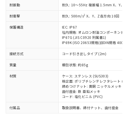
い合わせください。
（以下｢規制貨物等」という）を輸出
耐振動
記載している更新日時点での社内デー
耐久: 10～55Hz 複振幅 1.5mm X、Y、Z
*EU RoHS指令（10物質）：
または国外への提供する場合は、日本
記
タに基づき作成されるものであり、閲
説明
鉛(Pb) 1000ppm以下、 水銀(Hg) 1000ppm以下、 カド
*中国RoHS10物質の基準値 (GB/T26572)：
国政府の輸出許可(または役務取引許
2
耐衝撃
耐久: 500m/s
X、Y、Z各方向 10回
号
覧された時点での実際の在庫および標
ミウム(Cd) 100ppm以下、
Pb(鉛) :1000ppm、 Hg(水銀) : 1000ppm、 Cd(カドミウ
可)を取得するなどの必要な手続きを
六価クロム(Cr(Ⅵ)) 1000ppm以下、ポリ臭化ビフェニル
ム) : 100ppm、
準価格とは異なる場合があることをご
類(PBB) 1000ppm以下、ポリ臭化ジフェニルエーテル類
Cr(Ⅵ)(六価クロム) : 1000ppm、 PBBs(ポリ臭化ビフェ
保護構造
とります。
IEC: IP67
了承ください。
(PBDE) 1000ppm以下、フタル酸ビス(2-エチルヘキシ
○
一定数以上の在庫あり
ニル類) : 1000ppm、 PBDEs(ポリ臭化ジフェニルエーテ
社内規格: オムロン耐油コンポーネント評
当社は規制貨物を破棄する場合は、完
ル) (DEHP)(別名：DOP) 1000ppm以下、フタル酸ブチ
正式な納期状況および標準価格はお客
ル類) : 1000ppm、
IP67G (JIS C0920 附属書1)
ルベンジル（BBP） 1000ppm以下、フタル酸ジブチル
全に破砕するなど、違法に輸出されな
DBP(フタル酸ジブチル) : 1000ppm、 DIBP(フタル酸ジ
様のお取引先、またはお客様担当のオ
IP69K (ISO 20653規格(旧DIN規格 40050 
（DBP） 1000ppm以下、フタル酸ジイソブチル
イソブチル) : 1000ppm、 BBP(フタル酸ブチルベンジ
△
一定数には満たないが在庫あり
いよう必要な手段を講じます。
ムロン制御機器販売店・当社販売員に
(DIBP) 1000ppm以下
ル) : 1000ppm、
当社は貴社製品を、核兵器、ミサイ
但し、RoHS指令で産業用監視および制御機器に対する
DEHP(フタル酸ビス(2-エチルヘキシル)) : 1000ppm
ご相談ください。
接続方式
コード引き出しタイプ (2m)
適用除外項目は除く。
ル、化学兵器、生物兵器またはその他
－
在庫なし(最新の在庫状況につ
オムロン制御機器販売店や当社販売拠
フタル酸エステル類の４物質については閾値を超える意
武器並びにこれらの製造装置等に一切
いては、お客様のお取引先、ま
図的な使用がないことを確認しています。
質量
点は「
販売ネットワーク
梱包状態: 約85g
」をご確認
※2 環境保護使用期限
使用いたしません。
たはお客様担当のオムロン制御
ください。
当社は、貴社製品を第三者に販売する
材質
機器販売店・当社販売員にご確
ケース: ステンレス (SUS303)
在庫状況および標準価格結果を当社の
※2 対応予定月
「ｅ」：有害物質（10物質）のすべてが基
場合は、上記1、2および3の内容を当
検出面: ポリブチレンテレフタレート (PB
認ください)
事前の承諾なく第三者に漏洩または開
準値以下であることを示します。
締めつけナット: 黄銅 ニッケルメッキ
該第三者に通知します。また当社は、
示しないようお願いします。
歯付座金: 鉄 亜鉛メッキ
部品在庫の切り替え状況などにより、予定
「10」：通常の使用状況下において有害物
販売先および販売に係わる関係者が違
マイパーツ機能（部品リスト作成サー
空
受注生産機種、また在庫状況の
コード: 塩化ビニル (PVC)
月が前後することがあります。
質が外部に漏えいし、環境に深刻な影響を
法に輸出するおそれがある場合は、取
ビス）をご利用いただくには、I-Web
白
情報を公開していない機種
及ぼさない年数を意味します。
り引きをいたしません。
メンバーズにご登録されている必要が
付属品
取扱説明書、締付ナット、歯付座金
「－」：未確認です。当社販売部門へお問
あります。
い合わせください。
お客様が当ウェブサイト上で当社にご
※3 非含有証明書ダウンロード
登録された部品リストについて、当社