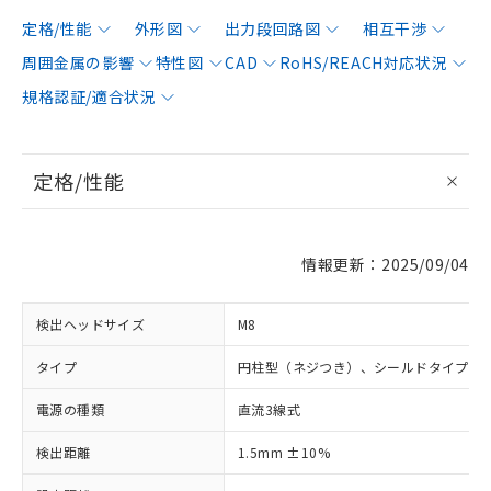
定格/性能
外形図
出力段回路図
相互干渉
周囲金属の影響
特性図
CAD
RoHS/REACH対応状況
規格認証/適合状況
定格/性能
情報更新：2025/09/04
検出ヘッドサイズ
M8
タイプ
円柱型（ネジつき）、シールドタイプ
電源の種類
直流3線式
検出距離
1.5mm ±10%