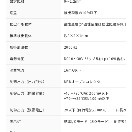
設定距離
0～1.2mm
応差
検出距離の10%以下
検出可能物体
磁性金属(非磁性金属は検出距離が低下し
標準検出物体
鉄8×8×1mm
応答周波数
2000Hz
電源電圧
DC10～30V リップル(p-p) 10%含む、Cla
消費電流
16mA以下
制御出力（出力形式）
NPNオープンコレクタ
制御出力（開閉容量）
-40～+70℃時: 200mA以下
+70～+85℃時: 100mA以下
制御出力（残留電圧）
2V以下 (負荷電流200mA、コード長2m時
表示灯
標準I/Oモード（SIOモード）: 動作表示灯