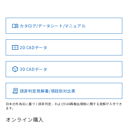
UL認証
CSA認証
CEマーキング
L: 0mm以上、φd: 8mm以上、D: 0mm以上、m: 4.5mm以
上、n: 12mm以上
Yes
Yes
Yes
金属埋め込み
対応状況
対応予定月
※1
※2
ダウンロードデータをご利用いただく前に、以下を必ずお読
みください。
カタログ/データシート/マニュアル
対応済み
ソフトウェアの使用条件
LR型式承認
DNV型式承認
BV型式承認
KR型式承
タイムチャート
（イギリス
（ノルウェー
（フランス
（韓国
船舶規格）
船舶規格）
船舶規格）
船舶規格
中国 RoHS
注意事項・凡例
2D CADデータ
No
No
No
No
l: 0mm以上、φd: 8mm以上、D: 0mm以上、m: 4.5mm以
上、n: 12mm以上
中国 RoHS表
※1 ※2
検出領域
3D CADデータ
この製品の規格認証/適合状況ページへ
Pb
Hg
Cd
Cr(VI)
その他の認証はこちらのページからご検索ください
該非判定見解書/項目別対比表
X
O
O
O
日本の外為法に基づく該非判定、およびEAR再輸出規制に関する見解が入手でき
ます。
"対応済み"や非含有の記載がされた商品であっても、流通
在庫等で未対応品が混在する可能性があります。
オンライン購入
非含有品が必要な際は、弊社営業部門もしくは販売店へお