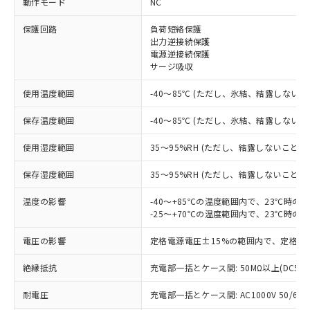
動作モード
NC
※1 対応状況
保護回路
負荷短絡保護
出力逆接続保護
電源逆接続保護
対応済み：EU RoHS指令（10物質）の
サージ吸収
非含有に対応した製品が提供可能な商品で
す。
使用温度範囲
-40～85℃ (ただし、氷結、結露しないこ
対応予定：EU RoHS指令（10物質）の非含
ご利用条件
有に対応した製品に切り替える予定のある
保存温度範囲
-40～85℃ (ただし、氷結、結露しないこ
商品です。
対応予定なし：EU RoHS指令（10物質）の
使用湿度範囲
35～95%RH (ただし、結露しないこと)
以下の条件をお読みいただき、同意のうえ
非含有に非対応の商品で、対応品を出す予
ご利用ください。
定はありません。
保存湿度範囲
35～95%RH (ただし、結露しないこと)
調査・確認中：EU RoHS指令（10物質）の
本サービスは、当社制御機器事業取扱
※1 中国RoHS○×表
非含有の対応状況を調査中または確認中の
温度の影響
-40～+85℃の温度範囲内で、23℃時の
商品の当社在庫状況および標準価格
-25～+70℃の温度範囲内で、23℃時の
商品です。
(税抜)を提供させていただくもので
「○」：最大均質材料含有率が中国RoHSの
非該当品：ライセンス料など無形物で、有
す。
電圧の影響
定格電源電圧±15%の範囲内で、定格電
基準値以下であることを示します。
害物質有無と関係のない商品です。
当社制御機器事業取扱商品の中には、
「×」：最大均質材料含有率が中国RoHSの
仕入先様の事情により、非含有部品として
本サービスの対象外となる商品もある
絶縁抵抗
充電部一括とケース間: 50MΩ以上(DC50
基準値を超えていることを示します。
いたものが、含有品と判明した場合などや
当社は、これら貴社製品のうち、外国
ことをご了承ください。
「－」：未確認です。当社販売部門へお問
むを得ず変更することがあります。
為替および外国貿易法に定める商品
在庫状況および標準価格照会結果は、
耐電圧
充電部一括とケース間: AC1000V 50/60Hz
い合わせください。
（以下｢規制貨物等」という）を輸出
記載している更新日時点での社内デー