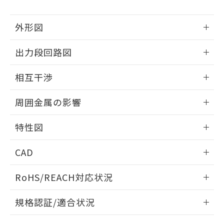
下記の非含有証明書をダウンロードするこ
品・サービスに関するお客様との取
とができます。
合意する
キャンセル
引・商談に必要な範囲で利用すること
外形図
をご了承ください。
EU RoHS指令（10物質）の非含有証明書
※当社の共同利用者とは、
"個人情報
51物質の非含有証明書（当社基準）
情報更新：2025/09/04
の共同利用に関して"
の「1.共同利
出力段回路図
※本証明書は発行日時点で非含有を証明す
用者の範囲」に記載されている法人を
るもので、過去に遡って非含有を証明する
外形図
指します。
情報更新：2025/09/04
相互干渉
ものではありません。
また、RoHS指令のフタル酸エステル類４
出力段回路図
情報更新：2025/09/04
物質の対応では、対応完了までの期間は出
周囲金属の影響
荷製品に未対応品が混在することから備考
相互干渉
欄に対応日を記載しておりました。
情報更新：2025/09/04
特性図
既に当社にて対応品への在庫切替を完了
していることから、特段のことがない限
周囲金属の影響
情報更新：2025/09/04
り、2022年1月12日より割愛しておりま
CAD
す。
検出物体の大きさと材質による影響
ログイン/会員登録いただくと、CADデータをダウンロー
RoHS/REACH対応状況
ドすることができます。
情報更新：2026/7/29
A: 20mm以上、B: 15mm以上
規格認証/適合状況
ログイン/会員登録
EU RoHS
注意事項・凡例