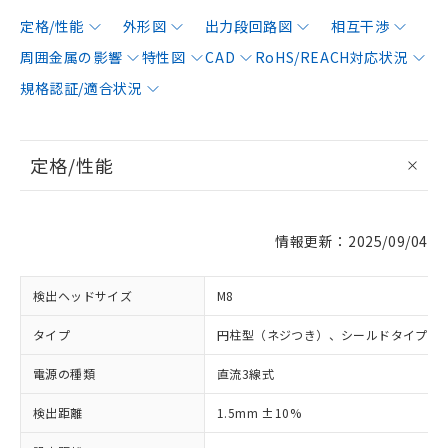
定格/性能
外形図
出力段回路図
相互干渉
周囲金属の影響
特性図
CAD
RoHS/REACH対応状況
規格認証/適合状況
定格/性能
情報更新：2025/09/04
検出ヘッドサイズ
M8
タイプ
円柱型（ネジつき）、シールドタイプ
電源の種類
直流3線式
検出距離
1.5mm ±10%