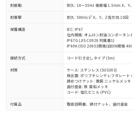
*EU RoHS指令（10物質）：
または国外への提供する場合は、日本
耐振動
耐久: 10～55Hz 複振幅 1.5mm X、Y、Z
記
タに基づき作成されるものであり、閲
説明
鉛(Pb) 1000ppm以下、 水銀(Hg) 1000ppm以下、 カド
*中国RoHS10物質の基準値 (GB/T26572)：
国政府の輸出許可(または役務取引許
号
覧された時点での実際の在庫および標
ミウム(Cd) 100ppm以下、
Pb(鉛) :1000ppm、 Hg(水銀) : 1000ppm、 Cd(カドミウ
可)を取得するなどの必要な手続きを
2
六価クロム(Cr(Ⅵ)) 1000ppm以下、ポリ臭化ビフェニル
耐衝撃
耐久: 500m/s
X、Y、Z各方向 10回
ム) : 100ppm、
準価格とは異なる場合があることをご
類(PBB) 1000ppm以下、ポリ臭化ジフェニルエーテル類
Cr(Ⅵ)(六価クロム) : 1000ppm、 PBBs(ポリ臭化ビフェ
とります。
了承ください。
(PBDE) 1000ppm以下、フタル酸ビス(2-エチルヘキシ
○
一定数以上の在庫あり
ニル類) : 1000ppm、 PBDEs(ポリ臭化ジフェニルエーテ
保護構造
IEC: IP67
当社は規制貨物を破棄する場合は、完
ル) (DEHP)(別名：DOP) 1000ppm以下、フタル酸ブチ
正式な納期状況および標準価格はお客
ル類) : 1000ppm、
社内規格: オムロン耐油コンポーネント評
ルベンジル（BBP） 1000ppm以下、フタル酸ジブチル
全に破砕するなど、違法に輸出されな
DBP(フタル酸ジブチル) : 1000ppm、 DIBP(フタル酸ジ
様のお取引先、またはお客様担当のオ
（DBP） 1000ppm以下、フタル酸ジイソブチル
IP67G (JIS C0920 附属書1)
イソブチル) : 1000ppm、 BBP(フタル酸ブチルベンジ
△
一定数には満たないが在庫あり
いよう必要な手段を講じます。
ムロン制御機器販売店・当社販売員に
(DIBP) 1000ppm以下
ル) : 1000ppm、
IP69K (ISO 20653規格(旧DIN規格 40050 
当社は貴社製品を、核兵器、ミサイ
但し、RoHS指令で産業用監視および制御機器に対する
DEHP(フタル酸ビス(2-エチルヘキシル)) : 1000ppm
ご相談ください。
適用除外項目は除く。
ル、化学兵器、生物兵器またはその他
－
在庫なし(最新の在庫状況につ
オムロン制御機器販売店や当社販売拠
接続方式
コード引き出しタイプ (5m)
フタル酸エステル類の４物質については閾値を超える意
武器並びにこれらの製造装置等に一切
いては、お客様のお取引先、ま
図的な使用がないことを確認しています。
点は「
販売ネットワーク
」をご確認
※2 環境保護使用期限
使用いたしません。
たはお客様担当のオムロン制御
材質
ケース: ステンレス (SUS303)
ください。
当社は、貴社製品を第三者に販売する
検出面: ポリブチレンテレフタレート (PB
機器販売店・当社販売員にご確
在庫状況および標準価格結果を当社の
※2 対応予定月
「ｅ」：有害物質（10物質）のすべてが基
締めつけナット: 黄銅 ニッケルメッキ
場合は、上記1、2および3の内容を当
認ください)
事前の承諾なく第三者に漏洩または開
歯付座金: 鉄 亜鉛メッキ
準値以下であることを示します。
該第三者に通知します。また当社は、
示しないようお願いします。
コード: 塩化ビニル (PVC)
部品在庫の切り替え状況などにより、予定
「10」：通常の使用状況下において有害物
販売先および販売に係わる関係者が違
マイパーツ機能（部品リスト作成サー
空
受注生産機種、また在庫状況の
月が前後することがあります。
質が外部に漏えいし、環境に深刻な影響を
法に輸出するおそれがある場合は、取
ビス）をご利用いただくには、I-Web
白
情報を公開していない機種
付属品
取扱説明書、締付ナット、歯付座金
及ぼさない年数を意味します。
り引きをいたしません。
メンバーズにご登録されている必要が
「－」：未確認です。当社販売部門へお問
あります。
い合わせください。
お客様が当ウェブサイト上で当社にご
※3 非含有証明書ダウンロード
登録された部品リストについて、当社
および当社の共同利用者が、当社の製