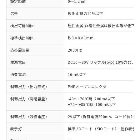
設定距離
0～1.2mm
応差
検出距離の10%以下
検出可能物体
磁性金属(非磁性金属は検出距離が低下し
標準検出物体
鉄8×8×1mm
応答周波数
2000Hz
電源電圧
DC10～30V リップル(p-p) 10%含む、Cla
消費電流
16mA以下
制御出力（出力形式）
PNPオープンコレクタ
制御出力（開閉容量）
-40～+70℃時: 200mA以下
+70～+85℃時: 100mA以下
制御出力（残留電圧）
2V以下 (負荷電流200mA、コード長2m時
表示灯
標準I/Oモード（SIOモード）: 動作表示灯